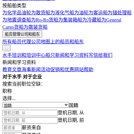
按船舶类型
为化学品油轮
为散货船
为液化气船
为油轮
为客运船
为锚处理船
为地震调查船
为Ro-Ro货船
为集装箱船
为冷藏船
为General
Cargo货船
为散装货船
船员管理公司和船东
所有船员代理公司
地图上的船员和船东
...
水手培训和培训中心
船只
新闻和学习资料
写信给我们
新闻和学习资料
教育文章
海事新闻
活动
促销和优惠
网站帮助
对于水手
对于企业
搜索当前职位空缺：
职称
选择...
国籍
登机日期, 从
登机日期, 前
薪资来自