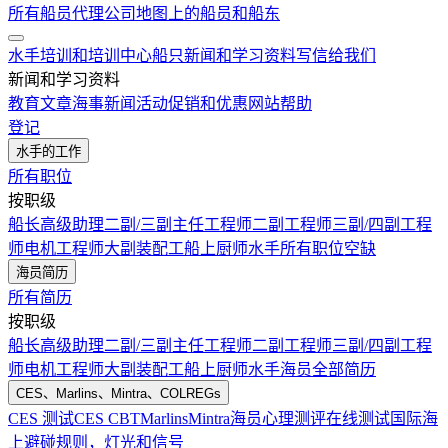
所有船员代理公司
地图上的船员和船东
水手培训和培训中心
船只
新闻和学习资料
写信给我们
新闻和学习资料
教育文章
海事新闻
活动
促销和优惠
网站帮助
登记
水手的工作
所有职位
按职级
船长
高级助理
二副/三副
主任工程师
二副工程师
三副/四副工程
师
电机工程师
大副
装配工
船上厨师
水手
所有职位空缺
海员简历
所有简历
按职级
船长
高级助理
二副/三副
主任工程师
二副工程师
三副/四副工程
师
电机工程师
大副
装配工
船上厨师
水手
海员全部简历
CES、Marlins、Mintra、COLREGs
CES 测试
CES CBT
Marlins
Mintra
海员心理测评在线测试
国际海
上避碰规则，灯光和信号