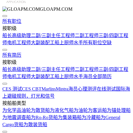
GLOAPM.COM
所有职位
按职级
船长
高级助理
二副/三副
主任工程师
二副工程师
三副/四副工程
师
电机工程师
大副
装配工
船上厨师
水手
所有职位空缺
所有简历
按职级
船长
高级助理
二副/三副
主任工程师
二副工程师
三副/四副工程
师
电机工程师
大副
装配工
船上厨师
水手
海员全部简历
CES 测试
CES CBT
Marlins
Mintra
海员心理测评在线测试
国际海
上避碰规则，灯光和信号
按船舶类型
为化学品油轮
为散货船
为液化气船
为油轮
为客运船
为锚处理船
为地震调查船
为Ro-Ro货船
为集装箱船
为冷藏船
为General
Cargo货船
为散装货船