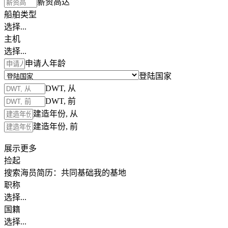
薪资高达
船舶类型
选择...
主机
选择...
申请人年龄
登陆国家
DWT, 从
DWT, 前
建造年份, 从
建造年份, 前
展示更多
捡起
搜索海员简历：
共同基础
我的基地
职称
选择...
国籍
选择...