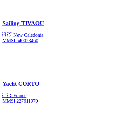
Sailing
TIVAOU
🇳🇨 New Caledonia
MMSI 540023460
Yacht
CORTO
🇫🇷 France
MMSI 227611970