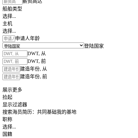
薪资高达
船舶类型
选择...
主机
选择...
申请人年龄
登陆国家
DWT, 从
DWT, 前
建造年份, 从
建造年份, 前
展示更多
捡起
显示过滤器
搜索海员简历：
共同基础
我的基地
职称
选择...
国籍