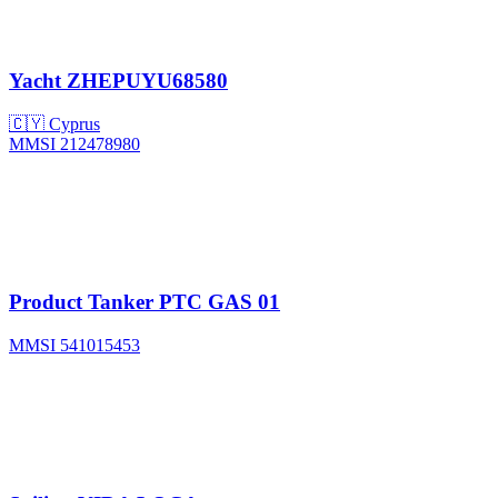
Yacht
ZHEPUYU68580
🇨🇾 Cyprus
MMSI 212478980
Product Tanker
PTC GAS 01
MMSI 541015453