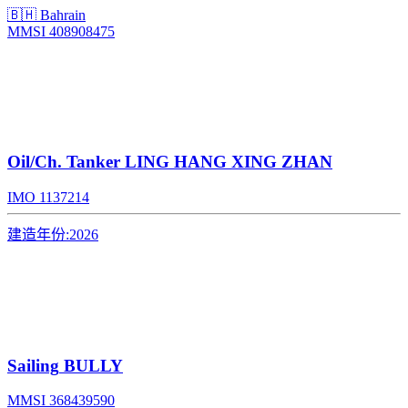
🇧🇭 Bahrain
MMSI 408908475
Oil/Ch. Tanker
LING HANG XING ZHAN
IMO 1137214
建造年份:
2026
Sailing
BULLY
MMSI 368439590