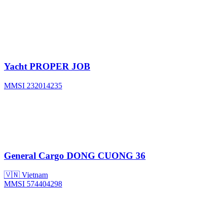
Yacht
PROPER JOB
MMSI 232014235
General Cargo
DONG CUONG 36
🇻🇳 Vietnam
MMSI 574404298