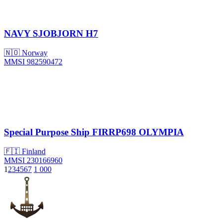
NAVY
SJOBJORN H7
🇳🇴 Norway
MMSI 982590472
Special Purpose Ship
FIRRP698 OLYMPIA
🇫🇮 Finland
MMSI 230166960
1
2
3
4
5
6
7
1 000