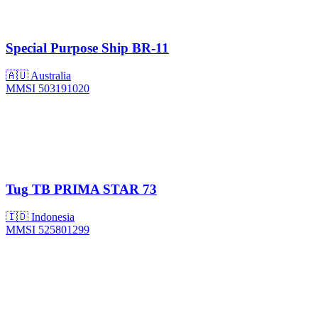
Special Purpose Ship
BR-11
🇦🇺 Australia
MMSI 503191020
Tug
TB PRIMA STAR 73
🇮🇩 Indonesia
MMSI 525801299