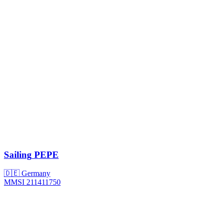
Sailing
PEPE
🇩🇪 Germany
MMSI 211411750