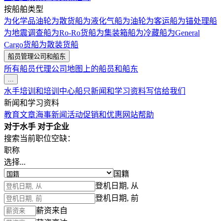
按船舶类型
为化学品油轮
为散货船
为液化气船
为油轮
为客运船
为锚处理船
为地震调查船
为Ro-Ro货船
为集装箱船
为冷藏船
为General
Cargo货船
为散装货船
船员管理公司和船东
所有船员代理公司
地图上的船员和船东
...
水手培训和培训中心
船只
新闻和学习资料
写信给我们
新闻和学习资料
教育文章
海事新闻
活动
促销和优惠
网站帮助
对于水手
对于企业
搜索当前职位空缺：
职称
选择...
国籍
登机日期, 从
登机日期, 前
薪资来自