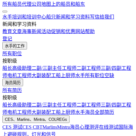
所有船员代理公司
地图上的船员和船东
水手培训和培训中心
船只
新闻和学习资料
写信给我们
新闻和学习资料
教育文章
海事新闻
活动
促销和优惠
网站帮助
登记
水手的工作
所有职位
按职级
船长
高级助理
二副/三副
主任工程师
二副工程师
三副/四副工程
师
电机工程师
大副
装配工
船上厨师
水手
所有职位空缺
海员简历
所有简历
按职级
船长
高级助理
二副/三副
主任工程师
二副工程师
三副/四副工程
师
电机工程师
大副
装配工
船上厨师
水手
海员全部简历
CES、Marlins、Mintra、COLREGs
CES 测试
CES CBT
Marlins
Mintra
海员心理测评在线测试
国际海
上避碰规则，灯光和信号