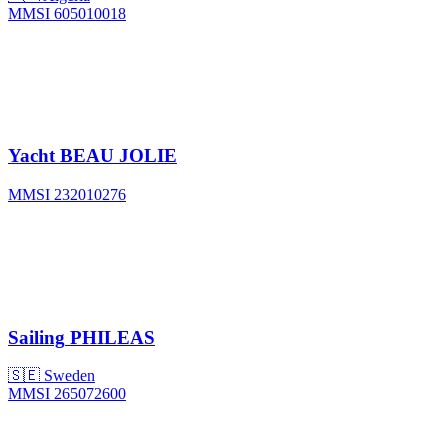
MMSI 605010018
Yacht
BEAU JOLIE
MMSI 232010276
Sailing
PHILEAS
🇸🇪 Sweden
MMSI 265072600