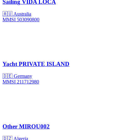
Sailing
VIDA LOCA
🇦🇺 Australia
MMSI 503090800
Yacht
PRIVATE ISLAND
🇩🇪 Germany
MMSI 211712980
Other
MIROU002
🇩🇿 Algeria