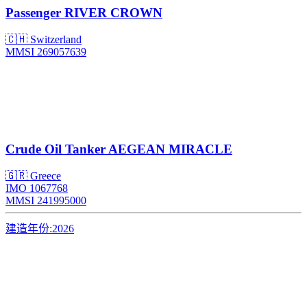
Passenger
RIVER CROWN
🇨🇭 Switzerland
MMSI 269057639
Crude Oil Tanker
AEGEAN MIRACLE
🇬🇷 Greece
IMO 1067768
MMSI 241995000
建造年份:
2026