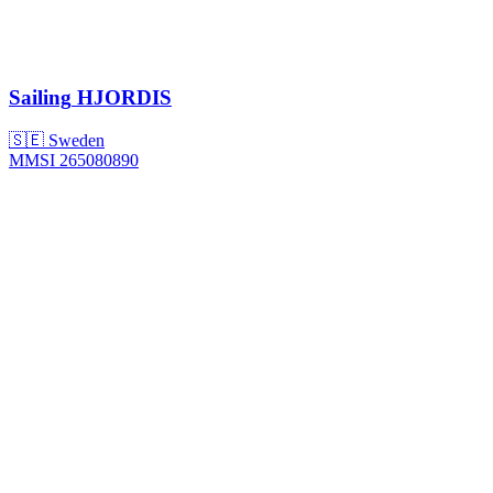
Sailing
HJORDIS
🇸🇪 Sweden
MMSI 265080890