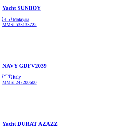
Yacht
SUNBOY
🇲🇾 Malaysia
MMSI 533133722
NAVY
GDFV2039
🇮🇹 Italy
MMSI 247200600
Yacht
DURAT AZAZZ