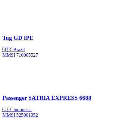
Tug
GD IPE
🇧🇷 Brazil
MMSI 710005527
Passenger
SATRIA EXPRESS 6688
🇮🇩 Indonesia
MMSI 525901952