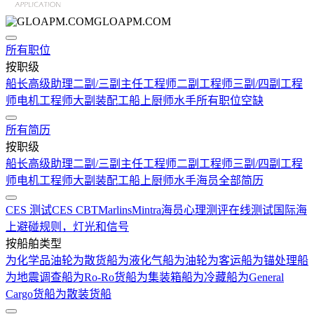
GLOAPM.COM
所有职位
按职级
船长
高级助理
二副/三副
主任工程师
二副工程师
三副/四副工程
师
电机工程师
大副
装配工
船上厨师
水手
所有职位空缺
所有简历
按职级
船长
高级助理
二副/三副
主任工程师
二副工程师
三副/四副工程
师
电机工程师
大副
装配工
船上厨师
水手
海员全部简历
CES 测试
CES CBT
Marlins
Mintra
海员心理测评在线测试
国际海
上避碰规则，灯光和信号
按船舶类型
为化学品油轮
为散货船
为液化气船
为油轮
为客运船
为锚处理船
为地震调查船
为Ro-Ro货船
为集装箱船
为冷藏船
为General
Cargo货船
为散装货船