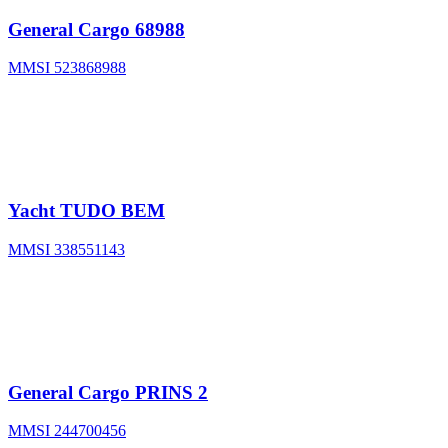
General Cargo
68988
MMSI 523868988
Yacht
TUDO BEM
MMSI 338551143
General Cargo
PRINS 2
MMSI 244700456