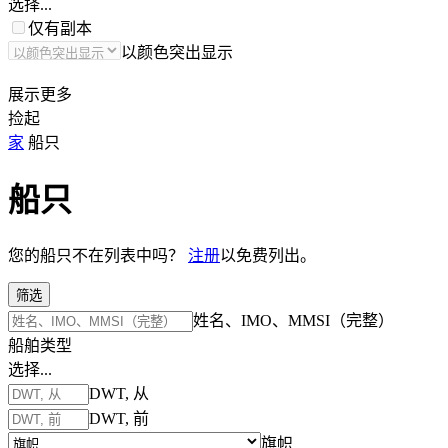
选择...
仅有副本
以颜色突出显示
展示更多
捡起
家
船只
船只
您的船只不在列表中吗？
注册
以免费列出。
筛选
姓名、IMO、MMSI（完整）
船舶类型
选择...
DWT, 从
DWT, 前
旗帜