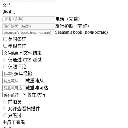
文凭
选择...
电话（完整）
旅行护照（完整）
Seaman's book (полностью)
美国签证
申根签证
文件结束
仅通过 CES 测试
仅限评论
多年经验
载重吨从
载重吨可达
曾在航行
前船员
允许查看扫描件
只看过
由员工查看