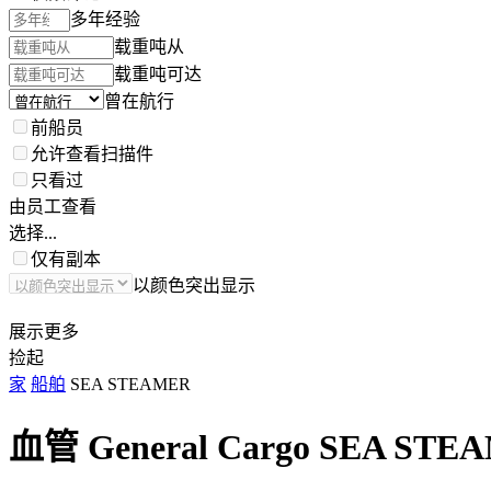
多年经验
载重吨从
载重吨可达
曾在航行
前船员
允许查看扫描件
只看过
由员工查看
选择...
仅有副本
以颜色突出显示
展示更多
捡起
家
船舶
SEA STEAMER
血管 General Cargo
SEA STE