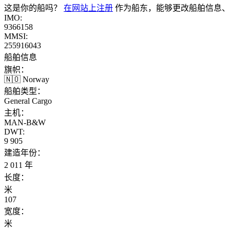
这是你的船吗？
在网站上注册
作为船东，能够更改船舶信息、
IMO:
9366158
MMSI:
255916043
船舶信息
旗帜：
🇳🇴 Norway
船舶类型：
General Cargo
主机：
MAN-B&W
DWT:
9 905
建造年份：
2 011 年
长度：
米
107
宽度：
米