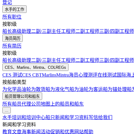
登记
水手的工作
所有职位
按职级
船长
高级助理
二副/三副
主任工程师
二副工程师
三副/四副工程师
海员简历
所有简历
按职级
船长
高级助理
二副/三副
主任工程师
二副工程师
三副/四副工程师
CES、Marlins、Mintra、COLREGs
CES 测试
CES CBT
Marlins
Mintra
海员心理测评在线测试
国际海
按船舶类型
为化学品油轮
为散货船
为液化气船
为油轮
为客运船
为锚处理船
船员管理公司和船东
所有船员代理公司
地图上的船员和船东
...
水手培训和培训中心
船只
新闻和学习资料
写信给我们
新闻和学习资料
教育文章
海事新闻
活动
促销和优惠
网站帮助