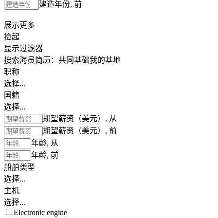
建造年份, 前
展示更多
捡起
显示过滤器
搜索海员简历：
共同基础
我的基地
职称
选择...
国籍
选择...
期望薪资（美元）, 从
期望薪资（美元）, 前
年龄, 从
年龄, 前
船舶类型
选择...
主机
选择...
Electronic engine