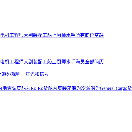
电机工程师
大副
装配工
船上厨师
水手
所有职位空缺
电机工程师
大副
装配工
船上厨师
水手
海员全部简历
上避碰规则，灯光和信号
为地震调查船
为Ro-Ro货船
为集装箱船
为冷藏船
为General Cargo