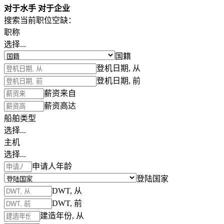
对于水手
对于企业
搜索当前职位空缺：
职称
选择...
国籍
登机日期, 从
登机日期, 前
薪资来自
薪资高达
船舶类型
选择...
主机
选择...
申请人年龄
登陆国家
DWT, 从
DWT, 前
建造年份, 从