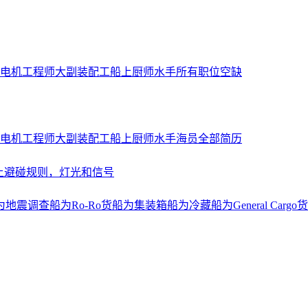
电机工程师
大副
装配工
船上厨师
水手
所有职位空缺
电机工程师
大副
装配工
船上厨师
水手
海员全部简历
上避碰规则，灯光和信号
为地震调查船
为Ro-Ro货船
为集装箱船
为冷藏船
为General Cargo