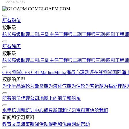
GLOAPM.COM
所有职位
按职级
船长
高级助理
二副/三副
主任工程师
二副工程师
三副/四副工程师
所有简历
按职级
船长
高级助理
二副/三副
主任工程师
二副工程师
三副/四副工程师
CES 测试
CES CBT
Marlins
Mintra
海员心理测评在线测试
国际海
按船舶类型
为化学品油轮
为散货船
为液化气船
为油轮
为客运船
为锚处理船
所有船员代理公司
地图上的船员和船东
水手培训和培训中心
船只
新闻和学习资料
写信给我们
新闻和学习资料
教育文章
海事新闻
活动
促销和优惠
网站帮助