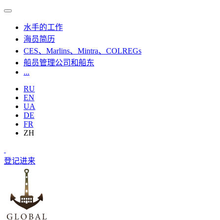
水手的工作
海员简历
CES、Marlins、Mintra、COLREGs
船员管理公司和船东
...
RU
EN
UA
DE
FR
ZH
登记
进来