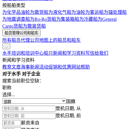
按船舶类型
为化学品油轮
为散货船
为液化气船
为油轮
为客运船
为锚处理船
为地震调查船
为Ro-Ro货船
为集装箱船
为冷藏船
为General
Cargo货船
为散装货船
船员管理公司和船东
所有船员代理公司
地图上的船员和船东
...
水手培训和培训中心
船只
新闻和学习资料
写信给我们
新闻和学习资料
教育文章
海事新闻
活动
促销和优惠
网站帮助
对于水手
对于企业
搜索当前职位空缺：
职称
选择...
国籍
登机日期, 从
登机日期, 前
薪资来自