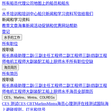
所有船员代理公司
地图上的船员和船东
水手培训和培训中心
船只
新闻和学习资料
写信给我们
新闻和学习资料
教育文章
海事新闻
活动
促销和优惠
网站帮助
登记
水手的工作
所有职位
按职级
船长
高级助理
二副/三副
主任工程师
二副工程师
三副/四副工程
师
电机工程师
大副
装配工
船上厨师
水手
所有职位空缺
海员简历
所有简历
按职级
船长
高级助理
二副/三副
主任工程师
二副工程师
三副/四副工程
师
电机工程师
大副
装配工
船上厨师
水手
海员全部简历
CES、Marlins、Mintra、COLREGs
CES 测试
CES CBT
Marlins
Mintra
海员心理测评在线测试
国际海
上避碰规则，灯光和信号