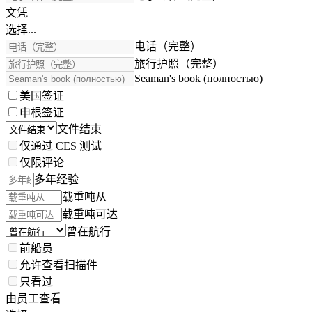
文凭
选择...
电话（完整）
旅行护照（完整）
Seaman's book (полностью)
美国签证
申根签证
文件结束
仅通过 CES 测试
仅限评论
多年经验
载重吨从
载重吨可达
曾在航行
前船员
允许查看扫描件
只看过
由员工查看