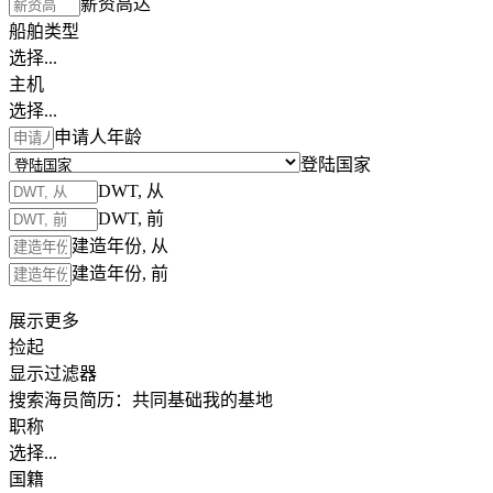
薪资高达
船舶类型
选择...
主机
选择...
申请人年龄
登陆国家
DWT, 从
DWT, 前
建造年份, 从
建造年份, 前
展示更多
捡起
显示过滤器
搜索海员简历：
共同基础
我的基地
职称
选择...
国籍