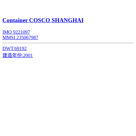
Container
COSCO SHANGHAI
IMO 9221097
MMSI 235067987
DWT:
69192
建造年份:
2001