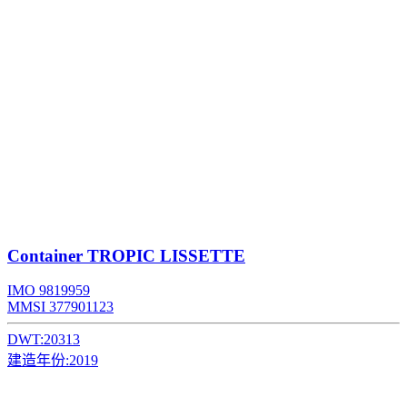
Container
TROPIC LISSETTE
IMO 9819959
MMSI 377901123
DWT:
20313
建造年份:
2019