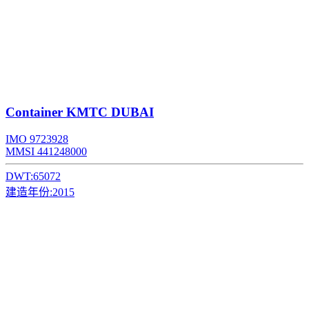
Container
KMTC DUBAI
IMO 9723928
MMSI 441248000
DWT:
65072
建造年份:
2015