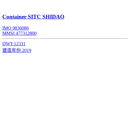
Container
SITC SHIDAO
IMO 9836086
MMSI 477312800
DWT:
12331
建造年份:
2019