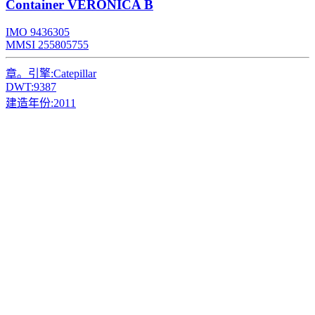
Container
VERONICA B
IMO 9436305
MMSI 255805755
章。引擎:
Catepillar
DWT:
9387
建造年份:
2011