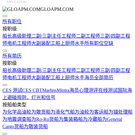
GLOAPM.COM
所有职位
按职级
船长
高级助理
二副/三副
主任工程师
二副工程师
三副/四副工程
师
电机工程师
大副
装配工
船上厨师
水手
所有职位空缺
所有简历
按职级
船长
高级助理
二副/三副
主任工程师
二副工程师
三副/四副工程
师
电机工程师
大副
装配工
船上厨师
水手
海员全部简历
CES 测试
CES CBT
Marlins
Mintra
海员心理测评在线测试
国际海
上避碰规则，灯光和信号
按船舶类型
为化学品油轮
为散货船
为液化气船
为油轮
为客运船
为锚处理船
为地震调查船
为Ro-Ro货船
为集装箱船
为冷藏船
为General
Cargo货船
为散装货船