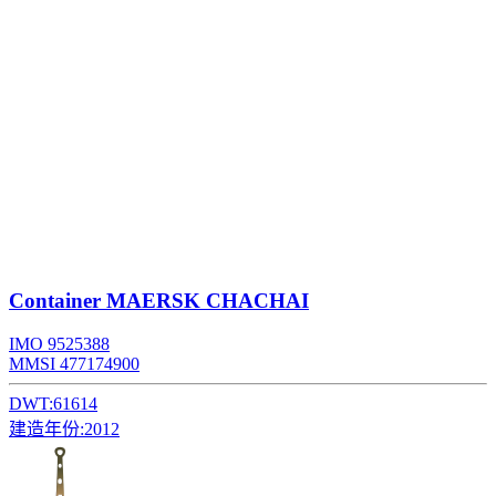
Container
MAERSK CHACHAI
IMO 9525388
MMSI 477174900
DWT:
61614
建造年份:
2012