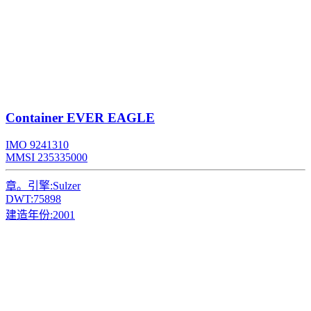
Container
EVER EAGLE
IMO 9241310
MMSI 235335000
章。引擎:
Sulzer
DWT:
75898
建造年份:
2001