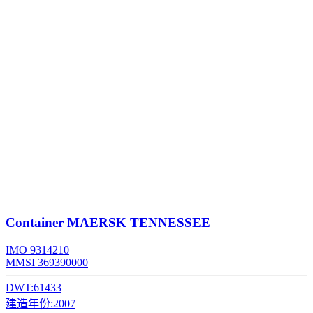
Container
MAERSK TENNESSEE
IMO 9314210
MMSI 369390000
DWT:
61433
建造年份:
2007