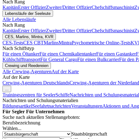
Nach Rang
Kapitän
Erster Offizier
Zweiter/Dritter Offizier
Chefschiffsmaschinist
Zw
Lebensläufe der Seeleute
Alle Lebensläufe
Nach Rang
Kapitän
Erster Offizier
Zweiter/Dritter Offizier
Chefschiffsmaschinist
Zw
CES, Marlins, Mintra, KVR
CES-Tests
CES CBT
Marlins
Mintra
Psychometrische Online-Tests
KVR
Nach Schiffstyp
Für einen Öltanker
Für einen Chemikalientanker
Für einen Gastanker
F
Kühlschifftransport
Für General Cargo
Für einen Bulkcarrier
Für den P
Crewing und Reedereien
Alle Crewing-Agenturen
Auf der Karte
Auf der Karte
Crewing-Agenturen Deutschlands
Crewing-Agenturen der Niederlan
...
Trainingszentren für Segler
Schiffe
Nachrichten und Schulungsmaterial
Nachrichten und Schulungsmaterialien
Bildungsartikel
Seefahrtnachrichten
Veranstaltungen
Aktionen und Ang
Für Segler
Für Unternehmen
Suche nach aktuellen Stellenangeboten:
Berufsbezeichnung
Wählen...
Staatsbürgerschaft