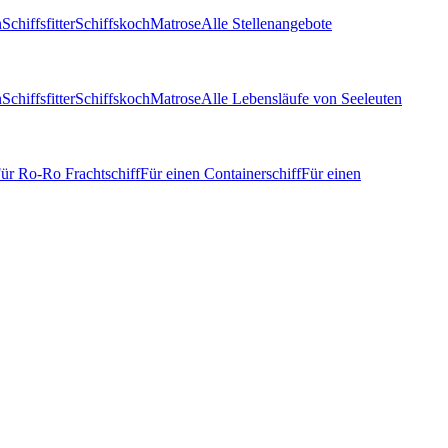
n
Schiffsfitter
Schiffskoch
Matrose
Alle Stellenangebote
n
Schiffsfitter
Schiffskoch
Matrose
Alle Lebensläufe von Seeleuten
ür Ro-Ro Frachtschiff
Für einen Containerschiff
Für einen