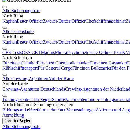
GLOAPM.COM
Alle Stellenangebote
Nach Rang
Kapitän
Erster Offizier
Zweiter/Dritter Offizier
Chefschiffsmaschinist
Zw
Alle Lebensläufe
Nach Rang
Kapitän
Erster Offizier
Zweiter/Dritter Offizier
Chefschiffsmaschinist
Zw
CES-Tests
CES CBT
Marlins
Mintra
Psychometrische Online-Tests
KVR
Nach Schiffstyp
Für einen Öltanker
Für einen Chemikalientanker
Für einen Gastanker
F
Kühlschifftransport
Für General Cargo
Für einen Bulkcarrier
Für den P
Alle Crewing-Agenturen
Auf der Karte
Auf der Karte
Crewing-Agenturen Deutschlands
Crewing-Agenturen der Niederlan
Trainingszentren für Segler
Schiffe
Nachrichten und Schulungsmaterial
Nachrichten und Schulungsmaterialien
Bildungsartikel
Seefahrtnachrichten
Veranstaltungen
Aktionen und Ang
Anmeldung
Jobs für Segler
Alle Stellenangebote