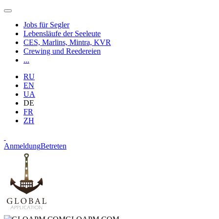
Jobs für Segler
Lebensläufe der Seeleute
CES, Marlins, Mintra, KVR
Crewing und Reedereien
...
RU
EN
UA
DE
FR
ZH
Anmeldung
Betreten