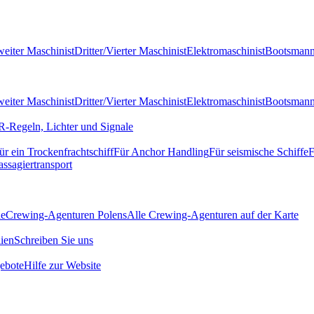
eiter Maschinist
Dritter/Vierter Maschinist
Elektromaschinist
Bootsman
eiter Maschinist
Dritter/Vierter Maschinist
Elektromaschinist
Bootsman
-Regeln, Lichter und Signale
ür ein Trockenfrachtschiff
Für Anchor Handling
Für seismische Schiffe
F
assagiertransport
de
Crewing-Agenturen Polens
Alle Crewing-Agenturen auf der Karte
ien
Schreiben Sie uns
ebote
Hilfe zur Website