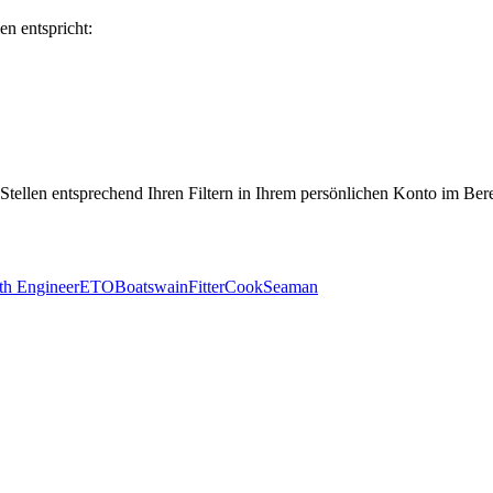
en entspricht:
 Stellen entsprechend Ihren Filtern in Ihrem persönlichen Konto im Ber
th Engineer
ETO
Boatswain
Fitter
Cook
Seaman