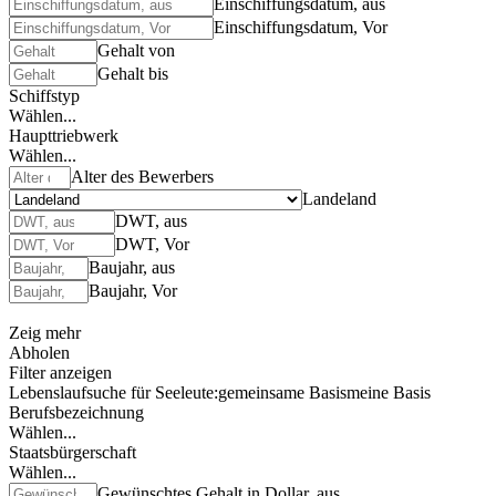
Einschiffungsdatum, aus
Einschiffungsdatum, Vor
Gehalt von
Gehalt bis
Schiffstyp
Wählen...
Haupttriebwerk
Wählen...
Alter des Bewerbers
Landeland
DWT, aus
DWT, Vor
Baujahr, aus
Baujahr, Vor
Zeig mehr
Abholen
Filter anzeigen
Lebenslaufsuche für Seeleute:
gemeinsame Basis
meine Basis
Berufsbezeichnung
Wählen...
Staatsbürgerschaft
Wählen...
Gewünschtes Gehalt in Dollar, aus