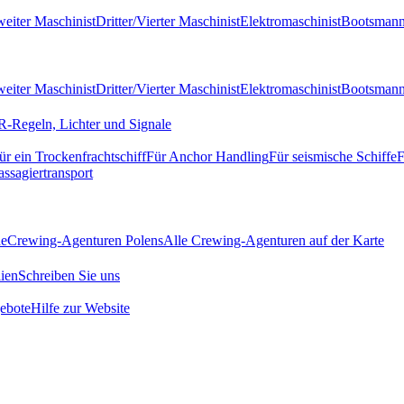
eiter Maschinist
Dritter/Vierter Maschinist
Elektromaschinist
Bootsman
eiter Maschinist
Dritter/Vierter Maschinist
Elektromaschinist
Bootsman
-Regeln, Lichter und Signale
ür ein Trockenfrachtschiff
Für Anchor Handling
Für seismische Schiffe
F
assagiertransport
de
Crewing-Agenturen Polens
Alle Crewing-Agenturen auf der Karte
ien
Schreiben Sie uns
ebote
Hilfe zur Website