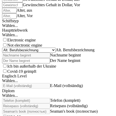
Gewünschtes Gehalt in Dollar, Vor
Alter, aus
Alter, Vor
Schiffstyp
Wählen...
Haupttriebwerk
Wählen...
Electronic engine
Not electronic engine
Alt. Berufsbezeichnung
Nachname beginnt
Der Name beginnt
Ich bin außerhalb der Ukraine
Covid-19 geimpft
Englisch Level
Wählen...
E-Mail (vollständig)
Diplom
Wählen...
Telefon (komplett)
Reisepass (vollständig)
Seaman's book (полностью)