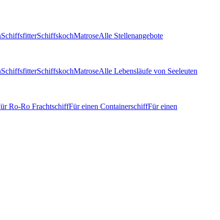
n
Schiffsfitter
Schiffskoch
Matrose
Alle Stellenangebote
n
Schiffsfitter
Schiffskoch
Matrose
Alle Lebensläufe von Seeleuten
ür Ro-Ro Frachtschiff
Für einen Containerschiff
Für einen