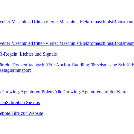
eiter Maschinist
Dritter/Vierter Maschinist
Elektromaschinist
Bootsman
eiter Maschinist
Dritter/Vierter Maschinist
Elektromaschinist
Bootsman
-Regeln, Lichter und Signale
ür ein Trockenfrachtschiff
Für Anchor Handling
Für seismische Schiffe
F
assagiertransport
de
Crewing-Agenturen Polens
Alle Crewing-Agenturen auf der Karte
ien
Schreiben Sie uns
ebote
Hilfe zur Website