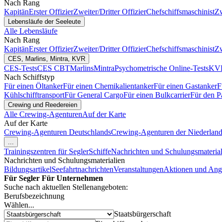
Nach Rang
Kapitän
Erster Offizier
Zweiter/Dritter Offizier
Chefschiffsmaschinist
Zw
Lebensläufe der Seeleute
Alle Lebensläufe
Nach Rang
Kapitän
Erster Offizier
Zweiter/Dritter Offizier
Chefschiffsmaschinist
Zw
CES, Marlins, Mintra, KVR
CES-Tests
CES CBT
Marlins
Mintra
Psychometrische Online-Tests
KVR
Nach Schiffstyp
Für einen Öltanker
Für einen Chemikalientanker
Für einen Gastanker
F
Kühlschifftransport
Für General Cargo
Für einen Bulkcarrier
Für den P
Crewing und Reedereien
Alle Crewing-Agenturen
Auf der Karte
Auf der Karte
Crewing-Agenturen Deutschlands
Crewing-Agenturen der Niederlan
...
Trainingszentren für Segler
Schiffe
Nachrichten und Schulungsmaterial
Nachrichten und Schulungsmaterialien
Bildungsartikel
Seefahrtnachrichten
Veranstaltungen
Aktionen und Ang
Für Segler
Für Unternehmen
Suche nach aktuellen Stellenangeboten:
Berufsbezeichnung
Wählen...
Staatsbürgerschaft