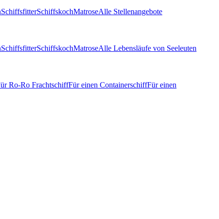
n
Schiffsfitter
Schiffskoch
Matrose
Alle Stellenangebote
n
Schiffsfitter
Schiffskoch
Matrose
Alle Lebensläufe von Seeleuten
ür Ro-Ro Frachtschiff
Für einen Containerschiff
Für einen