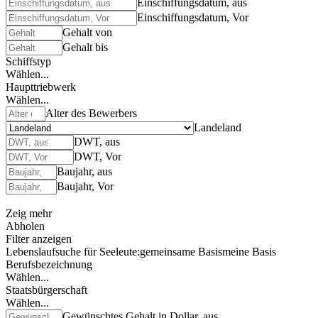
Einschiffungsdatum, aus
Einschiffungsdatum, Vor
Gehalt von
Gehalt bis
Schiffstyp
Wählen...
Haupttriebwerk
Wählen...
Alter des Bewerbers
Landeland
DWT, aus
DWT, Vor
Baujahr, aus
Baujahr, Vor
Zeig mehr
Abholen
Filter anzeigen
Lebenslaufsuche für Seeleute:
gemeinsame Basis
meine Basis
Berufsbezeichnung
Wählen...
Staatsbürgerschaft
Wählen...
Gewünschtes Gehalt in Dollar, aus