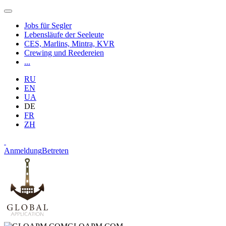
Jobs für Segler
Lebensläufe der Seeleute
CES, Marlins, Mintra, KVR
Crewing und Reedereien
...
RU
EN
UA
DE
FR
ZH
Anmeldung
Betreten