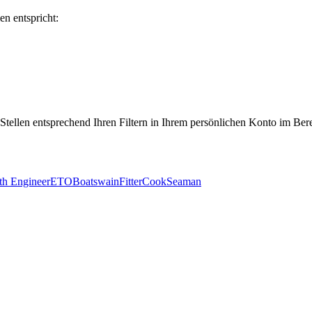
en entspricht:
 Stellen entsprechend Ihren Filtern in Ihrem persönlichen Konto im Ber
th Engineer
ETO
Boatswain
Fitter
Cook
Seaman