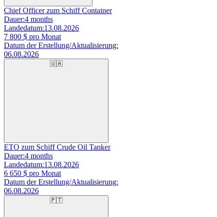
Chief Officer zum Schiff Container
Dauer:
4 months
Landedatum:
13.08.2026
7 800
$ pro Monat
Datum der Erstellung/Aktualisierung:
06.08.2026
🇺🇦
ETO zum Schiff Crude Oil Tanker
Dauer:
4 months
Landedatum:
13.08.2026
6 650
$ pro Monat
Datum der Erstellung/Aktualisierung:
06.08.2026
🇵🇹