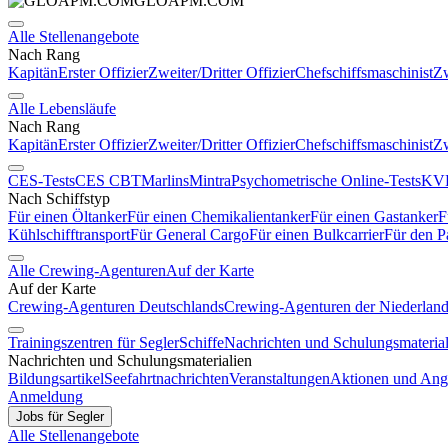
GLOAPM.COM
Alle Stellenangebote
Nach Rang
Kapitän
Erster Offizier
Zweiter/Dritter Offizier
Chefschiffsmaschinist
Zw
Alle Lebensläufe
Nach Rang
Kapitän
Erster Offizier
Zweiter/Dritter Offizier
Chefschiffsmaschinist
Zw
CES-Tests
CES CBT
Marlins
Mintra
Psychometrische Online-Tests
KVR
Nach Schiffstyp
Für einen Öltanker
Für einen Chemikalientanker
Für einen Gastanker
F
Kühlschifftransport
Für General Cargo
Für einen Bulkcarrier
Für den P
Alle Crewing-Agenturen
Auf der Karte
Auf der Karte
Crewing-Agenturen Deutschlands
Crewing-Agenturen der Niederlan
Trainingszentren für Segler
Schiffe
Nachrichten und Schulungsmaterial
Nachrichten und Schulungsmaterialien
Bildungsartikel
Seefahrtnachrichten
Veranstaltungen
Aktionen und Ang
Anmeldung
Jobs für Segler
Alle Stellenangebote