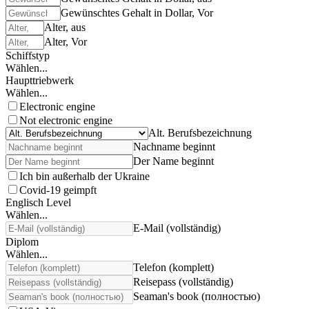
Gewünschtes Gehalt in Dollar, Vor
Alter, aus
Alter, Vor
Schiffstyp
Wählen...
Haupttriebwerk
Wählen...
Electronic engine
Not electronic engine
Alt. Berufsbezeichnung
Nachname beginnt
Der Name beginnt
Ich bin außerhalb der Ukraine
Covid-19 geimpft
Englisch Level
Wählen...
E-Mail (vollständig)
Diplom
Wählen...
Telefon (komplett)
Reisepass (vollständig)
Seaman's book (полностью)