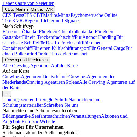
Lebensläufe von Seeleuten
CES, Marlins, Mintra, KVR
CES-Tests
CES CBT
Marlins
Mintra
Psychometrische Online-
Tests
KVR-Regeln, Lichter und Signale
Nach Schiffstyp
Für einen Öltanker
Für einen Chemikalientanker
Für einen
Gastanker
Für ein Trockenfrachtschiff
Für Anchor Handling
Für
seismische Schiffe
Für Ro-Ro Frachtschiff
Für einen
Containerschiff
Für einen Kühlschifftransport
Für General Cargo
Für
einen Bulkcarrier
Für den Passagiertransport
Crewing und Reedereien
Alle Crewing-Agenturen
Auf der Karte
Auf der Karte
Crewing-Agenturen Deutschlands
Crewing-Agenturen der
Niederlande
Crewing-Agenturen Polens
Alle Crewing-Agenturen auf
der Karte
...
Trainingszentren für Segler
Schiffe
Nachrichten und
Schulungsmaterialien
Schreiben Sie uns
Nachrichten und Schulungsmaterialien
Bildungsartikel
Seefahrtnachrichten
Veranstaltungen
Aktionen und
Angebote
Hilfe zur Website
Für Segler
Für Unternehmen
Suche nach aktuellen Stellenangeboten: