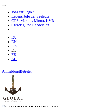
Jobs für Segler
Lebensläufe der Seeleute
CES, Marlins, Mintra, KVR
Crewing und Reedereien
...
RU
EN
UA
DE
FR
ZH
Anmeldung
Betreten