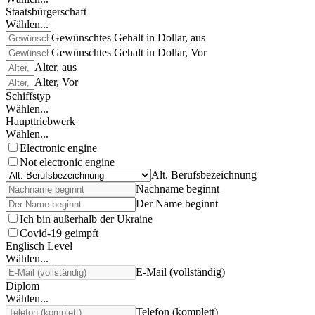
Staatsbürgerschaft
Wählen...
Gewünschtes Gehalt in Dollar, aus
Gewünschtes Gehalt in Dollar, Vor
Alter, aus
Alter, Vor
Schiffstyp
Wählen...
Haupttriebwerk
Wählen...
Electronic engine
Not electronic engine
Alt. Berufsbezeichnung
Nachname beginnt
Der Name beginnt
Ich bin außerhalb der Ukraine
Covid-19 geimpft
Englisch Level
Wählen...
E-Mail (vollständig)
Diplom
Wählen...
Telefon (komplett)