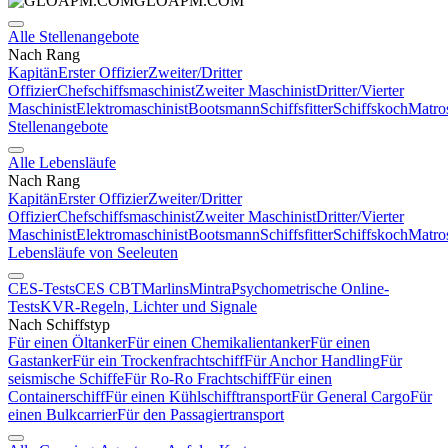
GLOAPM.COM
Alle Stellenangebote
Nach Rang
Kapitän
Erster Offizier
Zweiter/Dritter
Offizier
Chefschiffsmaschinist
Zweiter Maschinist
Dritter/Vierter
Maschinist
Elektromaschinist
Bootsmann
Schiffsfitter
Schiffskoch
Matro
Stellenangebote
Alle Lebensläufe
Nach Rang
Kapitän
Erster Offizier
Zweiter/Dritter
Offizier
Chefschiffsmaschinist
Zweiter Maschinist
Dritter/Vierter
Maschinist
Elektromaschinist
Bootsmann
Schiffsfitter
Schiffskoch
Matro
Lebensläufe von Seeleuten
CES-Tests
CES CBT
Marlins
Mintra
Psychometrische Online-
Tests
KVR-Regeln, Lichter und Signale
Nach Schiffstyp
Für einen Öltanker
Für einen Chemikalientanker
Für einen
Gastanker
Für ein Trockenfrachtschiff
Für Anchor Handling
Für
seismische Schiffe
Für Ro-Ro Frachtschiff
Für einen
Containerschiff
Für einen Kühlschifftransport
Für General Cargo
Für
einen Bulkcarrier
Für den Passagiertransport