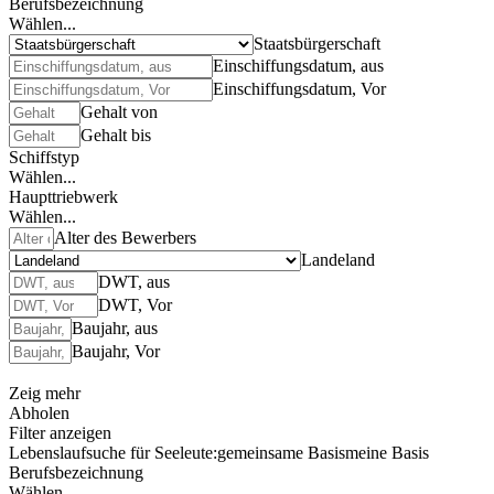
Berufsbezeichnung
Wählen...
Staatsbürgerschaft
Einschiffungsdatum, aus
Einschiffungsdatum, Vor
Gehalt von
Gehalt bis
Schiffstyp
Wählen...
Haupttriebwerk
Wählen...
Alter des Bewerbers
Landeland
DWT, aus
DWT, Vor
Baujahr, aus
Baujahr, Vor
Zeig mehr
Abholen
Filter anzeigen
Lebenslaufsuche für Seeleute:
gemeinsame Basis
meine Basis
Berufsbezeichnung
Wählen...