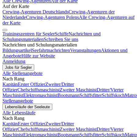
Alle Crewing-Agenturen
Auf der Karte
Auf der Karte
Crewing-Agenturen Deutschlands
Crewing-Agenturen der
Niederlande
Crewing-Agenturen Polens
Alle Crewing-Agenturen auf
der Karte
Trainingszentren für Segler
Schiffe
Nachrichten und
Schulungsmaterialien
Schreiben Sie uns
Nachrichten und Schulungsmaterialien
Bildungsartikel
Seefahrtnachrichten
Veranstaltungen
Aktionen und
Angebote
Hilfe zur Website
Anmeldung
Jobs für Segler
Alle Stellenangebote
Nach Rang
Kapitän
Erster Offizier
Zweiter/Dritter
Offizier
Chefschiffsmaschinist
Zweiter Maschinist
Dritter/Vierter
Maschinist
Elektromaschinist
Bootsmann
Schiffsfitter
Schiffskoch
Matro
Stellenangebote
Lebensläufe der Seeleute
Alle Lebensläufe
Nach Rang
Kapitän
Erster Offizier
Zweiter/Dritter
Offizier
Chefschiffsmaschinist
Zweiter Maschinist
Dritter/Vierter
Maschinist
Elektromaschinist
Bootsmann
Schiffsfitter
Schiffskoch
Matro