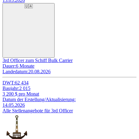
13.05.2026
🇺🇦
3rd Officer zum Schiff Bulk Carrier
Dauer:
6 Monate
Landedatum:
20.08.2026
DWT:
62 434
Baujahr:
2 015
3 200
$ pro Monat
Datum der Erstellung/Aktualisierung:
14.05.2026
Alle Stellenangebote für 3rd Officer