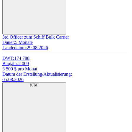
3rd Officer zum Schiff Bulk Carrier
Dauer:
5 Monate
Landedatum:
29.08.2026
DWT:
174 788
Baujahr:
2 009
3 500
$ pro Monat
Datum der Erstellung/Aktualisierung:
05.08.2026
🇺🇦