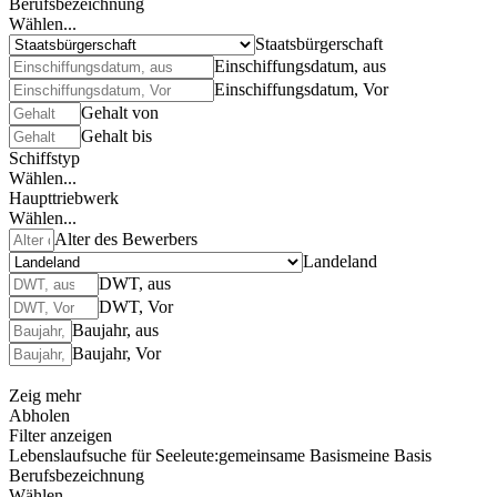
Berufsbezeichnung
Wählen...
Staatsbürgerschaft
Einschiffungsdatum, aus
Einschiffungsdatum, Vor
Gehalt von
Gehalt bis
Schiffstyp
Wählen...
Haupttriebwerk
Wählen...
Alter des Bewerbers
Landeland
DWT, aus
DWT, Vor
Baujahr, aus
Baujahr, Vor
Zeig mehr
Abholen
Filter anzeigen
Lebenslaufsuche für Seeleute:
gemeinsame Basis
meine Basis
Berufsbezeichnung
Wählen...