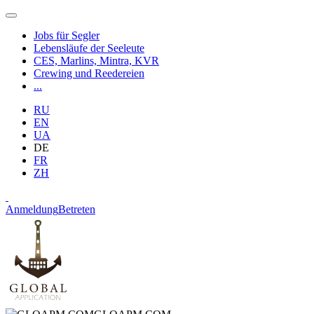
Jobs für Segler
Lebensläufe der Seeleute
CES, Marlins, Mintra, KVR
Crewing und Reedereien
...
RU
EN
UA
DE
FR
ZH
Anmeldung
Betreten