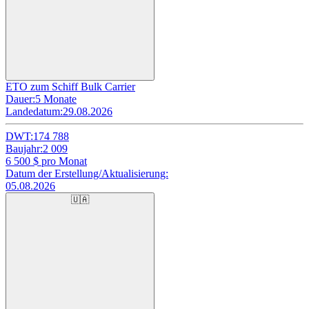
ETO zum Schiff Bulk Carrier
Dauer:
5 Monate
Landedatum:
29.08.2026
DWT:
174 788
Baujahr:
2 009
6 500
$ pro Monat
Datum der Erstellung/Aktualisierung:
05.08.2026
🇺🇦