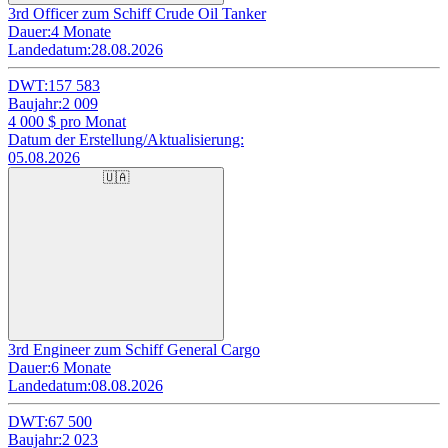
3rd Officer zum Schiff Crude Oil Tanker
Dauer:
4 Monate
Landedatum:
28.08.2026
DWT:
157 583
Baujahr:
2 009
4 000
$ pro Monat
Datum der Erstellung/Aktualisierung:
05.08.2026
🇺🇦
3rd Engineer zum Schiff General Cargo
Dauer:
6 Monate
Landedatum:
08.08.2026
DWT:
67 500
Baujahr:
2 023