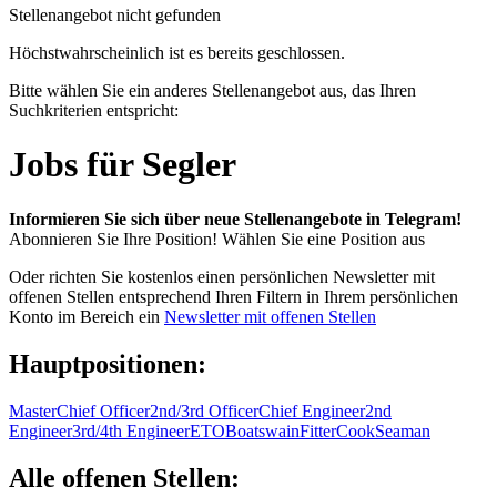
Stellenangebot nicht gefunden
Höchstwahrscheinlich ist es bereits geschlossen.
Bitte wählen Sie ein anderes Stellenangebot aus, das Ihren
Suchkriterien entspricht:
Jobs für Segler
Informieren Sie sich über neue Stellenangebote in Telegram!
Abonnieren Sie Ihre Position!
Wählen Sie eine Position aus
Oder richten Sie kostenlos einen persönlichen Newsletter mit
offenen Stellen entsprechend Ihren Filtern in Ihrem persönlichen
Konto im Bereich ein
Newsletter mit offenen Stellen
Hauptpositionen:
Master
Chief Officer
2nd/3rd Officer
Chief Engineer
2nd
Engineer
3rd/4th Engineer
ETO
Boatswain
Fitter
Cook
Seaman
Alle offenen Stellen: