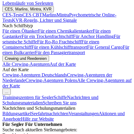
Lebensläufe von Seeleuten
CES, Marlins, Mintra, KVR
CES-Tests
CES CBT
Marlins
Mintra
Psychometrische Online-
Tests
KVR-Regeln, Lichter und Signale
Nach Schiffstyp
Für einen Öltanker
Für einen Chemikalientanker
Für einen
Gastanker
Für ein Trockenfrachtschiff
Für Anchor Handling
Für
seismische Schiffe
Für Ro-Ro Frachtschiff
Für einen
Containerschiff
Für einen Kühlschifftransport
Für General Cargo
Für
einen Bulkcarrier
Für den Passagiertransport
Crewing und Reedereien
Alle Crewing-Agenturen
Auf der Karte
Auf der Karte
Crewing-Agenturen Deutschlands
Crewing-Agenturen der
Niederlande
Crewing-Agenturen Polens
Alle Crewing-Agenturen auf
der Karte
...
Trainingszentren für Segler
Schiffe
Nachrichten und
Schulungsmaterialien
Schreiben Sie uns
Nachrichten und Schulungsmaterialien
Bildungsartikel
Seefahrtnachrichten
Veranstaltungen
Aktionen und
Angebote
Hilfe zur Website
Für Segler
Für Unternehmen
Suche nach aktuellen Stellenangeboten: