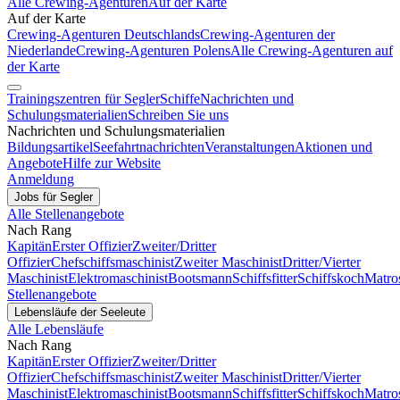
Alle Crewing-Agenturen
Auf der Karte
Auf der Karte
Crewing-Agenturen Deutschlands
Crewing-Agenturen der
Niederlande
Crewing-Agenturen Polens
Alle Crewing-Agenturen auf
der Karte
Trainingszentren für Segler
Schiffe
Nachrichten und
Schulungsmaterialien
Schreiben Sie uns
Nachrichten und Schulungsmaterialien
Bildungsartikel
Seefahrtnachrichten
Veranstaltungen
Aktionen und
Angebote
Hilfe zur Website
Anmeldung
Jobs für Segler
Alle Stellenangebote
Nach Rang
Kapitän
Erster Offizier
Zweiter/Dritter
Offizier
Chefschiffsmaschinist
Zweiter Maschinist
Dritter/Vierter
Maschinist
Elektromaschinist
Bootsmann
Schiffsfitter
Schiffskoch
Matro
Stellenangebote
Lebensläufe der Seeleute
Alle Lebensläufe
Nach Rang
Kapitän
Erster Offizier
Zweiter/Dritter
Offizier
Chefschiffsmaschinist
Zweiter Maschinist
Dritter/Vierter
Maschinist
Elektromaschinist
Bootsmann
Schiffsfitter
Schiffskoch
Matro