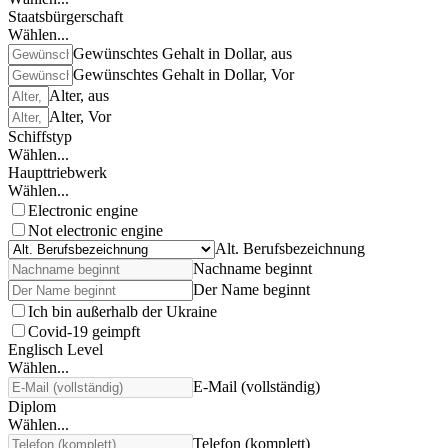
Staatsbürgerschaft
Wählen...
Gewünschtes Gehalt in Dollar, aus
Gewünschtes Gehalt in Dollar, Vor
Alter, aus
Alter, Vor
Schiffstyp
Wählen...
Haupttriebwerk
Wählen...
Electronic engine
Not electronic engine
Alt. Berufsbezeichnung
Nachname beginnt
Der Name beginnt
Ich bin außerhalb der Ukraine
Covid-19 geimpft
Englisch Level
Wählen...
E-Mail (vollständig)
Diplom
Wählen...
Telefon (komplett)