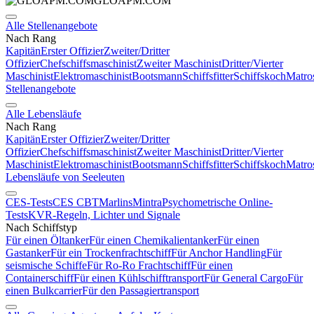
GLOAPM.COM
Alle Stellenangebote
Nach Rang
Kapitän
Erster Offizier
Zweiter/Dritter
Offizier
Chefschiffsmaschinist
Zweiter Maschinist
Dritter/Vierter
Maschinist
Elektromaschinist
Bootsmann
Schiffsfitter
Schiffskoch
Matro
Stellenangebote
Alle Lebensläufe
Nach Rang
Kapitän
Erster Offizier
Zweiter/Dritter
Offizier
Chefschiffsmaschinist
Zweiter Maschinist
Dritter/Vierter
Maschinist
Elektromaschinist
Bootsmann
Schiffsfitter
Schiffskoch
Matro
Lebensläufe von Seeleuten
CES-Tests
CES CBT
Marlins
Mintra
Psychometrische Online-
Tests
KVR-Regeln, Lichter und Signale
Nach Schiffstyp
Für einen Öltanker
Für einen Chemikalientanker
Für einen
Gastanker
Für ein Trockenfrachtschiff
Für Anchor Handling
Für
seismische Schiffe
Für Ro-Ro Frachtschiff
Für einen
Containerschiff
Für einen Kühlschifftransport
Für General Cargo
Für
einen Bulkcarrier
Für den Passagiertransport