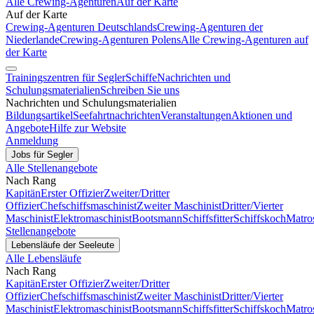
Alle Crewing-Agenturen
Auf der Karte
Auf der Karte
Crewing-Agenturen Deutschlands
Crewing-Agenturen der
Niederlande
Crewing-Agenturen Polens
Alle Crewing-Agenturen auf
der Karte
Trainingszentren für Segler
Schiffe
Nachrichten und
Schulungsmaterialien
Schreiben Sie uns
Nachrichten und Schulungsmaterialien
Bildungsartikel
Seefahrtnachrichten
Veranstaltungen
Aktionen und
Angebote
Hilfe zur Website
Anmeldung
Jobs für Segler
Alle Stellenangebote
Nach Rang
Kapitän
Erster Offizier
Zweiter/Dritter
Offizier
Chefschiffsmaschinist
Zweiter Maschinist
Dritter/Vierter
Maschinist
Elektromaschinist
Bootsmann
Schiffsfitter
Schiffskoch
Matro
Stellenangebote
Lebensläufe der Seeleute
Alle Lebensläufe
Nach Rang
Kapitän
Erster Offizier
Zweiter/Dritter
Offizier
Chefschiffsmaschinist
Zweiter Maschinist
Dritter/Vierter
Maschinist
Elektromaschinist
Bootsmann
Schiffsfitter
Schiffskoch
Matro