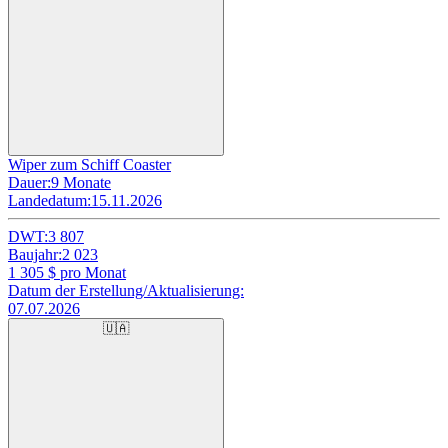
Wiper zum Schiff Coaster
Dauer:
9 Monate
Landedatum:
15.11.2026
DWT:
3 807
Baujahr:
2 023
1 305
$ pro Monat
Datum der Erstellung/Aktualisierung:
07.07.2026
🇺🇦