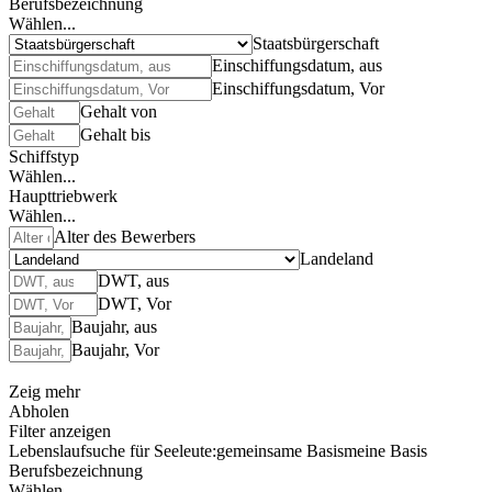
Berufsbezeichnung
Wählen...
Staatsbürgerschaft
Einschiffungsdatum, aus
Einschiffungsdatum, Vor
Gehalt von
Gehalt bis
Schiffstyp
Wählen...
Haupttriebwerk
Wählen...
Alter des Bewerbers
Landeland
DWT, aus
DWT, Vor
Baujahr, aus
Baujahr, Vor
Zeig mehr
Abholen
Filter anzeigen
Lebenslaufsuche für Seeleute:
gemeinsame Basis
meine Basis
Berufsbezeichnung
Wählen...