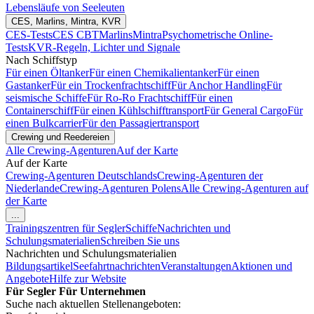
Lebensläufe von Seeleuten
CES, Marlins, Mintra, KVR
CES-Tests
CES CBT
Marlins
Mintra
Psychometrische Online-
Tests
KVR-Regeln, Lichter und Signale
Nach Schiffstyp
Für einen Öltanker
Für einen Chemikalientanker
Für einen
Gastanker
Für ein Trockenfrachtschiff
Für Anchor Handling
Für
seismische Schiffe
Für Ro-Ro Frachtschiff
Für einen
Containerschiff
Für einen Kühlschifftransport
Für General Cargo
Für
einen Bulkcarrier
Für den Passagiertransport
Crewing und Reedereien
Alle Crewing-Agenturen
Auf der Karte
Auf der Karte
Crewing-Agenturen Deutschlands
Crewing-Agenturen der
Niederlande
Crewing-Agenturen Polens
Alle Crewing-Agenturen auf
der Karte
...
Trainingszentren für Segler
Schiffe
Nachrichten und
Schulungsmaterialien
Schreiben Sie uns
Nachrichten und Schulungsmaterialien
Bildungsartikel
Seefahrtnachrichten
Veranstaltungen
Aktionen und
Angebote
Hilfe zur Website
Für Segler
Für Unternehmen
Suche nach aktuellen Stellenangeboten: