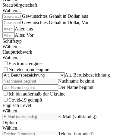
Staatsbürgerschaft
Wählen...
Gewünschtes Gehalt in Dollar, aus
Gewünschtes Gehalt in Dollar, Vor
Alter, aus
Alter, Vor
Schiffstyp
Wählen...
Haupttriebwerk
Wählen...
Electronic engine
Not electronic engine
Alt. Berufsbezeichnung
Nachname beginnt
Der Name beginnt
Ich bin außerhalb der Ukraine
Covid-19 geimpft
Englisch Level
Wählen...
E-Mail (vollständig)
Diplom
Wählen...
Telefon (komplett)