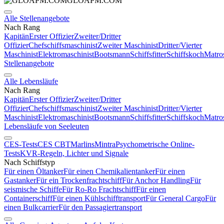
GLOAPM.COM
Alle Stellenangebote
Nach Rang
Kapitän
Erster Offizier
Zweiter/Dritter
Offizier
Chefschiffsmaschinist
Zweiter Maschinist
Dritter/Vierter
Maschinist
Elektromaschinist
Bootsmann
Schiffsfitter
Schiffskoch
Matro
Stellenangebote
Alle Lebensläufe
Nach Rang
Kapitän
Erster Offizier
Zweiter/Dritter
Offizier
Chefschiffsmaschinist
Zweiter Maschinist
Dritter/Vierter
Maschinist
Elektromaschinist
Bootsmann
Schiffsfitter
Schiffskoch
Matro
Lebensläufe von Seeleuten
CES-Tests
CES CBT
Marlins
Mintra
Psychometrische Online-
Tests
KVR-Regeln, Lichter und Signale
Nach Schiffstyp
Für einen Öltanker
Für einen Chemikalientanker
Für einen
Gastanker
Für ein Trockenfrachtschiff
Für Anchor Handling
Für
seismische Schiffe
Für Ro-Ro Frachtschiff
Für einen
Containerschiff
Für einen Kühlschifftransport
Für General Cargo
Für
einen Bulkcarrier
Für den Passagiertransport