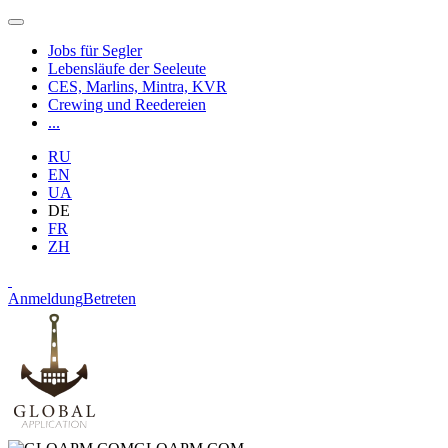
Jobs für Segler
Lebensläufe der Seeleute
CES, Marlins, Mintra, KVR
Crewing und Reedereien
...
RU
EN
UA
DE
FR
ZH
Anmeldung
Betreten