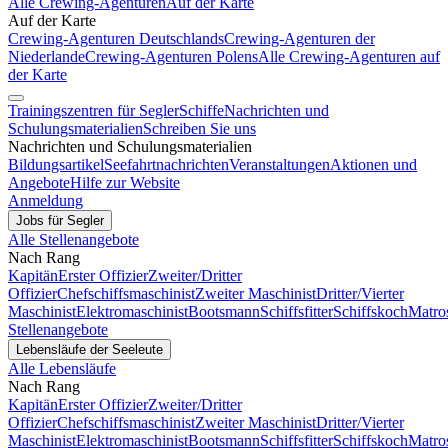
Alle Crewing-Agenturen
Auf der Karte
Auf der Karte
Crewing-Agenturen Deutschlands
Crewing-Agenturen der
Niederlande
Crewing-Agenturen Polens
Alle Crewing-Agenturen auf
der Karte
Trainingszentren für Segler
Schiffe
Nachrichten und
Schulungsmaterialien
Schreiben Sie uns
Nachrichten und Schulungsmaterialien
Bildungsartikel
Seefahrtnachrichten
Veranstaltungen
Aktionen und
Angebote
Hilfe zur Website
Anmeldung
Jobs für Segler
Alle Stellenangebote
Nach Rang
Kapitän
Erster Offizier
Zweiter/Dritter
Offizier
Chefschiffsmaschinist
Zweiter Maschinist
Dritter/Vierter
Maschinist
Elektromaschinist
Bootsmann
Schiffsfitter
Schiffskoch
Matro
Stellenangebote
Lebensläufe der Seeleute
Alle Lebensläufe
Nach Rang
Kapitän
Erster Offizier
Zweiter/Dritter
Offizier
Chefschiffsmaschinist
Zweiter Maschinist
Dritter/Vierter
Maschinist
Elektromaschinist
Bootsmann
Schiffsfitter
Schiffskoch
Matro