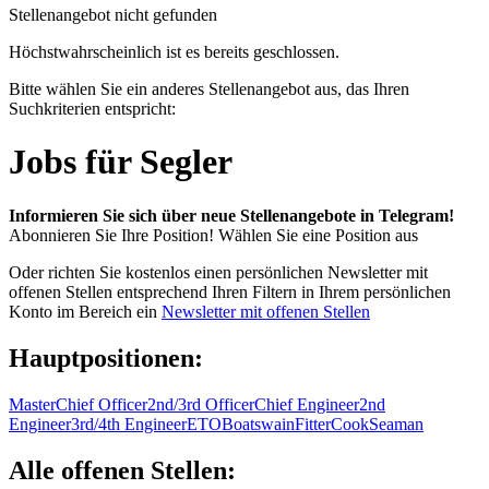
Stellenangebot nicht gefunden
Höchstwahrscheinlich ist es bereits geschlossen.
Bitte wählen Sie ein anderes Stellenangebot aus, das Ihren
Suchkriterien entspricht:
Jobs für Segler
Informieren Sie sich über neue Stellenangebote in Telegram!
Abonnieren Sie Ihre Position!
Wählen Sie eine Position aus
Oder richten Sie kostenlos einen persönlichen Newsletter mit
offenen Stellen entsprechend Ihren Filtern in Ihrem persönlichen
Konto im Bereich ein
Newsletter mit offenen Stellen
Hauptpositionen:
Master
Chief Officer
2nd/3rd Officer
Chief Engineer
2nd
Engineer
3rd/4th Engineer
ETO
Boatswain
Fitter
Cook
Seaman
Alle offenen Stellen: