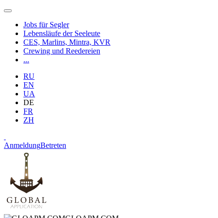
Jobs für Segler
Lebensläufe der Seeleute
CES, Marlins, Mintra, KVR
Crewing und Reedereien
...
RU
EN
UA
DE
FR
ZH
Anmeldung
Betreten