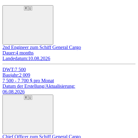
🇷🇺
2nd Engineer zum Schiff General Cargo
Dauer:
4 months
Landedatum:
10.08.2026
DWT:
7 500
Baujahr:
2 009
7 500 - 7 700
$ pro Monat
Datum der Erstellung/Aktualisierung:
06.08.2026
🇷🇺
Chief Officer zum Schiff General Cargo