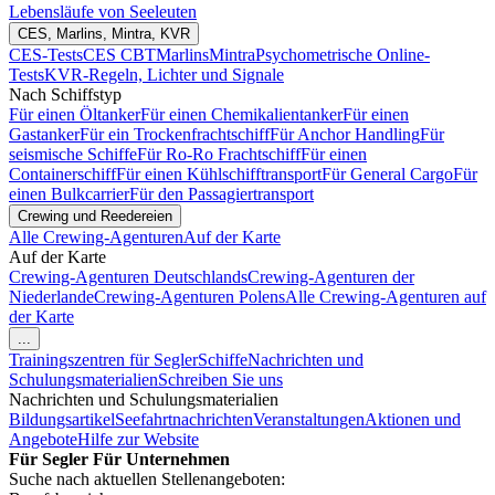
Lebensläufe von Seeleuten
CES, Marlins, Mintra, KVR
CES-Tests
CES CBT
Marlins
Mintra
Psychometrische Online-
Tests
KVR-Regeln, Lichter und Signale
Nach Schiffstyp
Für einen Öltanker
Für einen Chemikalientanker
Für einen
Gastanker
Für ein Trockenfrachtschiff
Für Anchor Handling
Für
seismische Schiffe
Für Ro-Ro Frachtschiff
Für einen
Containerschiff
Für einen Kühlschifftransport
Für General Cargo
Für
einen Bulkcarrier
Für den Passagiertransport
Crewing und Reedereien
Alle Crewing-Agenturen
Auf der Karte
Auf der Karte
Crewing-Agenturen Deutschlands
Crewing-Agenturen der
Niederlande
Crewing-Agenturen Polens
Alle Crewing-Agenturen auf
der Karte
...
Trainingszentren für Segler
Schiffe
Nachrichten und
Schulungsmaterialien
Schreiben Sie uns
Nachrichten und Schulungsmaterialien
Bildungsartikel
Seefahrtnachrichten
Veranstaltungen
Aktionen und
Angebote
Hilfe zur Website
Für Segler
Für Unternehmen
Suche nach aktuellen Stellenangeboten: