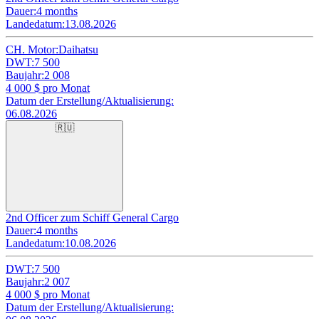
Dauer:
4 months
Landedatum:
13.08.2026
CH. Motor:
Daihatsu
DWT:
7 500
Baujahr:
2 008
4 000
$ pro Monat
Datum der Erstellung/Aktualisierung:
06.08.2026
🇷🇺
2nd Officer zum Schiff General Cargo
Dauer:
4 months
Landedatum:
10.08.2026
DWT:
7 500
Baujahr:
2 007
4 000
$ pro Monat
Datum der Erstellung/Aktualisierung: