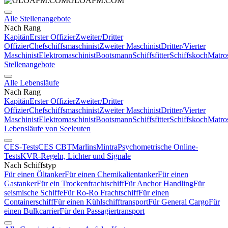
GLOAPM.COM
Alle Stellenangebote
Nach Rang
Kapitän
Erster Offizier
Zweiter/Dritter
Offizier
Chefschiffsmaschinist
Zweiter Maschinist
Dritter/Vierter
Maschinist
Elektromaschinist
Bootsmann
Schiffsfitter
Schiffskoch
Matro
Stellenangebote
Alle Lebensläufe
Nach Rang
Kapitän
Erster Offizier
Zweiter/Dritter
Offizier
Chefschiffsmaschinist
Zweiter Maschinist
Dritter/Vierter
Maschinist
Elektromaschinist
Bootsmann
Schiffsfitter
Schiffskoch
Matro
Lebensläufe von Seeleuten
CES-Tests
CES CBT
Marlins
Mintra
Psychometrische Online-
Tests
KVR-Regeln, Lichter und Signale
Nach Schiffstyp
Für einen Öltanker
Für einen Chemikalientanker
Für einen
Gastanker
Für ein Trockenfrachtschiff
Für Anchor Handling
Für
seismische Schiffe
Für Ro-Ro Frachtschiff
Für einen
Containerschiff
Für einen Kühlschifftransport
Für General Cargo
Für
einen Bulkcarrier
Für den Passagiertransport