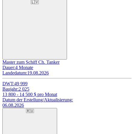
🇱🇻
Master zum Schiff Ch. Tanker
Dauer:
4 Monate
Landedatum:
19.08.2026
DWT:
49 999
Baujahr:
2 025
13 800 - 14 500
$ pro Monat
Datum der Erstellung/Aktualisierung:
06.08.2026
🇷🇺