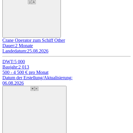
🇺🇦
Crane Operator zum Schiff Other
Dauer:
2 Monate
Landedatum:
25.08.2026
DWT:
5 000
Baujahr:
2 013
500 - 4 500
€ pro Monat
Datum der Erstellung/Aktualisierung:
06.08.2026
🇲🇭