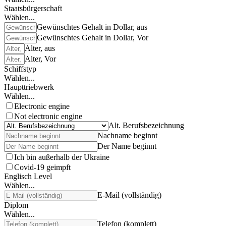
Staatsbürgerschaft
Wählen...
Gewünschtes Gehalt in Dollar, aus
Gewünschtes Gehalt in Dollar, Vor
Alter, aus
Alter, Vor
Schiffstyp
Wählen...
Haupttriebwerk
Wählen...
Electronic engine
Not electronic engine
Alt. Berufsbezeichnung
Nachname beginnt
Der Name beginnt
Ich bin außerhalb der Ukraine
Covid-19 geimpft
Englisch Level
Wählen...
E-Mail (vollständig)
Diplom
Wählen...
Telefon (komplett)