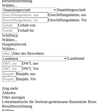
Berufsbezeichnung
Wählen...
Staatsbürgerschaft
Einschiffungsdatum, aus
Einschiffungsdatum, Vor
Gehalt von
Gehalt bis
Schiffstyp
Wählen...
Haupttriebwerk
Wählen...
Alter des Bewerbers
Landeland
DWT, aus
DWT, Vor
Baujahr, aus
Baujahr, Vor
Zeig mehr
Abholen
Filter anzeigen
Lebenslaufsuche für Seeleute:
gemeinsame Basis
meine Basis
Berufsbezeichnung
Wählen...