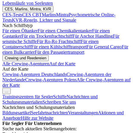
Lebensläufe von Seeleuten
CES, Marlins, Mintra, KVR
CES-Tests
CES CBT
Marlins
Mintra
Psychometrische Online-
Tests
KVR-Regeln, Lichter und Signale
Nach Schiffstyp
Für einen Öltanker
Für einen Chemikalientanker
Für einen
Gastanker
Für ein Trockenfrachtschiff
Für Anchor Handling
Für
seismische Schiffe
Für Ro-Ro Frachtschiff
Für einen
Containerschiff
Für einen Kühlschifftransport
Für General Cargo
Für
einen Bulkcarrier
Für den Passagiertransport
Crewing und Reedereien
Alle Crewing-Agenturen
Auf der Karte
Auf der Karte
Crewing-Agenturen Deutschlands
Crewing-Agenturen der
Niederlande
Crewing-Agenturen Polens
Alle Crewing-Agenturen auf
der Karte
...
Trainingszentren für Segler
Schiffe
Nachrichten und
Schulungsmaterialien
Schreiben Sie uns
Nachrichten und Schulungsmaterialien
Bildungsartikel
Seefahrtnachrichten
Veranstaltungen
Aktionen und
Angebote
Hilfe zur Website
Für Segler
Für Unternehmen
Suche nach aktuellen Stellenangeboten: