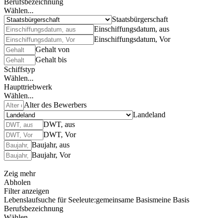
Berufsbezeichnung
Wählen...
Staatsbürgerschaft
Einschiffungsdatum, aus
Einschiffungsdatum, Vor
Gehalt von
Gehalt bis
Schiffstyp
Wählen...
Haupttriebwerk
Wählen...
Alter des Bewerbers
Landeland
DWT, aus
DWT, Vor
Baujahr, aus
Baujahr, Vor
Zeig mehr
Abholen
Filter anzeigen
Lebenslaufsuche für Seeleute:
gemeinsame Basis
meine Basis
Berufsbezeichnung
Wählen...