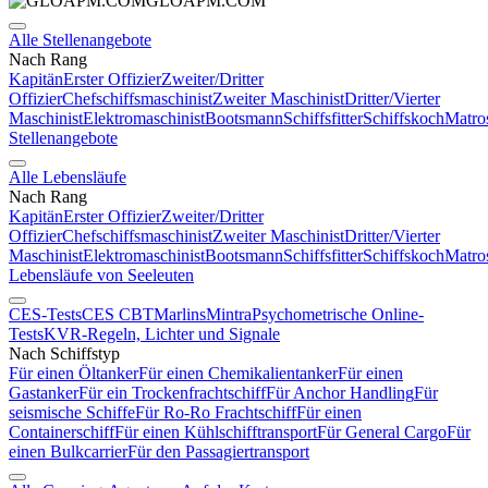
GLOAPM.COM
Alle Stellenangebote
Nach Rang
Kapitän
Erster Offizier
Zweiter/Dritter
Offizier
Chefschiffsmaschinist
Zweiter Maschinist
Dritter/Vierter
Maschinist
Elektromaschinist
Bootsmann
Schiffsfitter
Schiffskoch
Matro
Stellenangebote
Alle Lebensläufe
Nach Rang
Kapitän
Erster Offizier
Zweiter/Dritter
Offizier
Chefschiffsmaschinist
Zweiter Maschinist
Dritter/Vierter
Maschinist
Elektromaschinist
Bootsmann
Schiffsfitter
Schiffskoch
Matro
Lebensläufe von Seeleuten
CES-Tests
CES CBT
Marlins
Mintra
Psychometrische Online-
Tests
KVR-Regeln, Lichter und Signale
Nach Schiffstyp
Für einen Öltanker
Für einen Chemikalientanker
Für einen
Gastanker
Für ein Trockenfrachtschiff
Für Anchor Handling
Für
seismische Schiffe
Für Ro-Ro Frachtschiff
Für einen
Containerschiff
Für einen Kühlschifftransport
Für General Cargo
Für
einen Bulkcarrier
Für den Passagiertransport