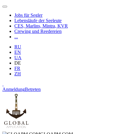
Jobs für Segler
Lebensläufe der Seeleute
CES, Marlins, Mintra, KVR
Crewing und Reedereien
...
RU
EN
UA
DE
FR
ZH
Anmeldung
Betreten