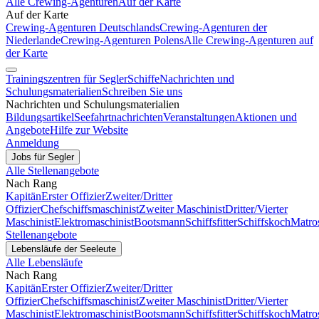
Alle Crewing-Agenturen
Auf der Karte
Auf der Karte
Crewing-Agenturen Deutschlands
Crewing-Agenturen der
Niederlande
Crewing-Agenturen Polens
Alle Crewing-Agenturen auf
der Karte
Trainingszentren für Segler
Schiffe
Nachrichten und
Schulungsmaterialien
Schreiben Sie uns
Nachrichten und Schulungsmaterialien
Bildungsartikel
Seefahrtnachrichten
Veranstaltungen
Aktionen und
Angebote
Hilfe zur Website
Anmeldung
Jobs für Segler
Alle Stellenangebote
Nach Rang
Kapitän
Erster Offizier
Zweiter/Dritter
Offizier
Chefschiffsmaschinist
Zweiter Maschinist
Dritter/Vierter
Maschinist
Elektromaschinist
Bootsmann
Schiffsfitter
Schiffskoch
Matro
Stellenangebote
Lebensläufe der Seeleute
Alle Lebensläufe
Nach Rang
Kapitän
Erster Offizier
Zweiter/Dritter
Offizier
Chefschiffsmaschinist
Zweiter Maschinist
Dritter/Vierter
Maschinist
Elektromaschinist
Bootsmann
Schiffsfitter
Schiffskoch
Matro