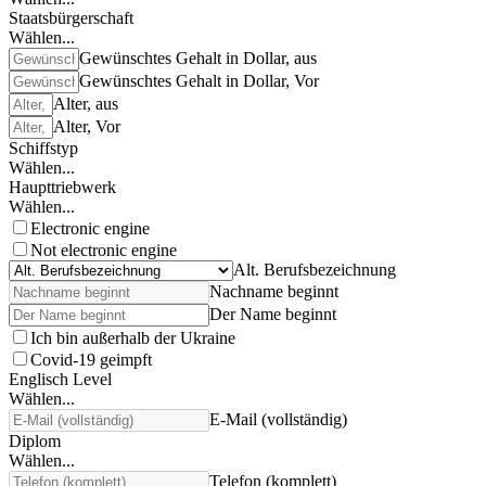
Staatsbürgerschaft
Wählen...
Gewünschtes Gehalt in Dollar, aus
Gewünschtes Gehalt in Dollar, Vor
Alter, aus
Alter, Vor
Schiffstyp
Wählen...
Haupttriebwerk
Wählen...
Electronic engine
Not electronic engine
Alt. Berufsbezeichnung
Nachname beginnt
Der Name beginnt
Ich bin außerhalb der Ukraine
Covid-19 geimpft
Englisch Level
Wählen...
E-Mail (vollständig)
Diplom
Wählen...
Telefon (komplett)