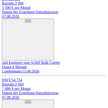
Baujahr:
2 006
3 500
€ pro Monat
Datum der Erstellung/Aktualisierung:
07.08.2026
🇺🇦
2nd Engineer zum Schiff Bulk Carrier
Dauer:
4 Monate
Landedatum:
13.08.2026
DWT:
54 734
Baujahr:
2 004
7 480
$ pro Monat
Datum der Erstellung/Aktualisierung:
07.08.2026
🇺🇦