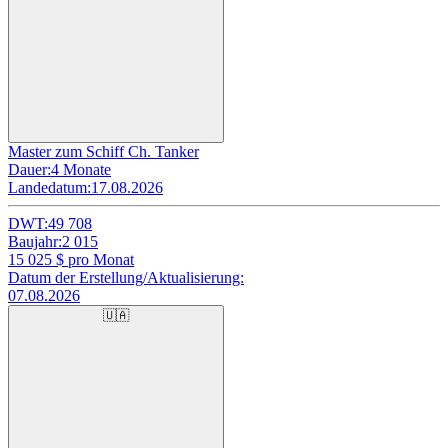
Master zum Schiff Ch. Tanker
Dauer:
4 Monate
Landedatum:
17.08.2026
DWT:
49 708
Baujahr:
2 015
15 025
$ pro Monat
Datum der Erstellung/Aktualisierung:
07.08.2026
🇺🇦