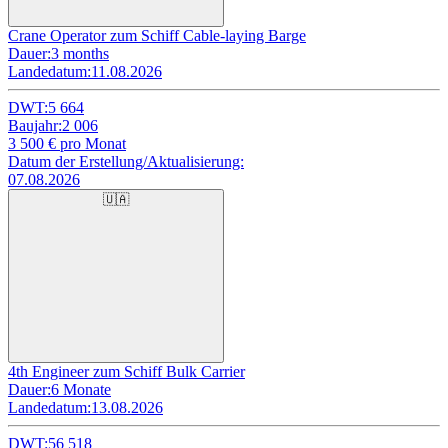
Crane Operator zum Schiff Cable-laying Barge
Dauer:
3 months
Landedatum:
11.08.2026
DWT:
5 664
Baujahr:
2 006
3 500
€ pro Monat
Datum der Erstellung/Aktualisierung:
07.08.2026
🇺🇦
4th Engineer zum Schiff Bulk Carrier
Dauer:
6 Monate
Landedatum:
13.08.2026
DWT:
56 518