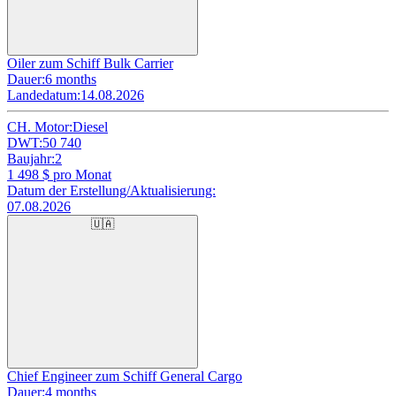
Oiler zum Schiff Bulk Carrier
Dauer:
6 months
Landedatum:
14.08.2026
CH. Motor:
Diesel
DWT:
50 740
Baujahr:
2
1 498
$ pro Monat
Datum der Erstellung/Aktualisierung:
07.08.2026
🇺🇦
Chief Engineer zum Schiff General Cargo
Dauer:
4 months