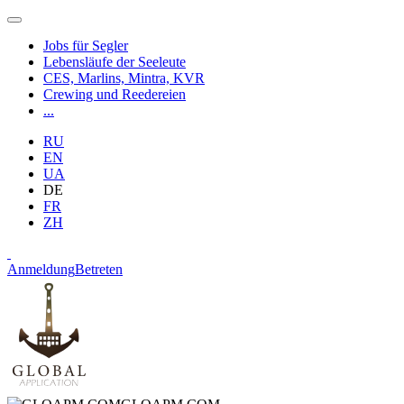
Jobs für Segler
Lebensläufe der Seeleute
CES, Marlins, Mintra, KVR
Crewing und Reedereien
...
RU
EN
UA
DE
FR
ZH
Anmeldung
Betreten