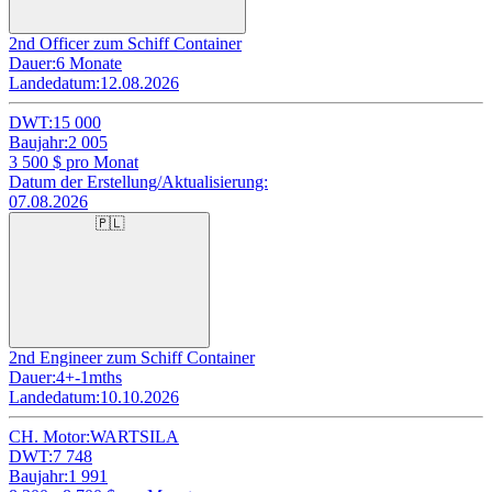
2nd Officer zum Schiff Container
Dauer:
6 Monate
Landedatum:
12.08.2026
DWT:
15 000
Baujahr:
2 005
3 500
$ pro Monat
Datum der Erstellung/Aktualisierung:
07.08.2026
🇵🇱
2nd Engineer zum Schiff Container
Dauer:
4+-1mths
Landedatum:
10.10.2026
CH. Motor:
WARTSILA
DWT:
7 748
Baujahr:
1 991