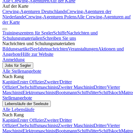
Alle Crewing-Agenturen
Auf der Karte
Auf der Karte
Crewing-Agenturen Deutschlands
Crewing-Agenturen der
Niederlande
Crewing-Agenturen Polens
Alle Crewing-Agenturen auf
der Karte
Trainingszentren für Segler
Schiffe
Nachrichten und
Schulungsmaterialien
Schreiben Sie uns
Nachrichten und Schulungsmaterialien
Bildungsartikel
Seefahrtnachrichten
Veranstaltungen
Aktionen und
Angebote
Hilfe zur Website
Anmeldung
Jobs für Segler
Alle Stellenangebote
Nach Rang
Kapitän
Erster Offizier
Zweiter/Dritter
Offizier
Chefschiffsmaschinist
Zweiter Maschinist
Dritter/Vierter
Maschinist
Elektromaschinist
Bootsmann
Schiffsfitter
Schiffskoch
Matro
Stellenangebote
Lebensläufe der Seeleute
Alle Lebensläufe
Nach Rang
Kapitän
Erster Offizier
Zweiter/Dritter
Offizier
Chefschiffsmaschinist
Zweiter Maschinist
Dritter/Vierter
Maschinist
Elektromaschinist
Bootsmann
Schiffsfitter
Schiffskoch
Matro