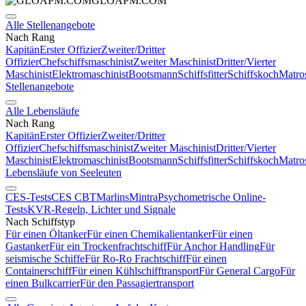
GLOAPM.COM
Alle Stellenangebote
Nach Rang
Kapitän
Erster Offizier
Zweiter/Dritter
Offizier
Chefschiffsmaschinist
Zweiter Maschinist
Dritter/Vierter
Maschinist
Elektromaschinist
Bootsmann
Schiffsfitter
Schiffskoch
Matro
Stellenangebote
Alle Lebensläufe
Nach Rang
Kapitän
Erster Offizier
Zweiter/Dritter
Offizier
Chefschiffsmaschinist
Zweiter Maschinist
Dritter/Vierter
Maschinist
Elektromaschinist
Bootsmann
Schiffsfitter
Schiffskoch
Matro
Lebensläufe von Seeleuten
CES-Tests
CES CBT
Marlins
Mintra
Psychometrische Online-
Tests
KVR-Regeln, Lichter und Signale
Nach Schiffstyp
Für einen Öltanker
Für einen Chemikalientanker
Für einen
Gastanker
Für ein Trockenfrachtschiff
Für Anchor Handling
Für
seismische Schiffe
Für Ro-Ro Frachtschiff
Für einen
Containerschiff
Für einen Kühlschifftransport
Für General Cargo
Für
einen Bulkcarrier
Für den Passagiertransport