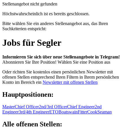
Stellenangebot nicht gefunden
Höchstwahrscheinlich ist es bereits geschlossen.
Bitte wählen Sie ein anderes Stellenangebot aus, das Ihren
Suchkriterien entspricht:
Jobs für Segler
Informieren Sie sich über neue Stellenangebote in Telegram!
Abonnieren Sie Ihre Position!
Wählen Sie eine Position aus
Oder richten Sie kostenlos einen persönlichen Newsletter mit
offenen Stellen entsprechend Ihren Filtern in Ihrem persönlichen
Konto im Bereich ein
Newsletter mit offenen Stellen
Hauptpositionen:
Master
Chief Officer
2nd/3rd Officer
Chief Engineer
2nd
Engineer
3rd/4th Engineer
ETO
Boatswain
Fitter
Cook
Seaman
Alle offenen Stellen: