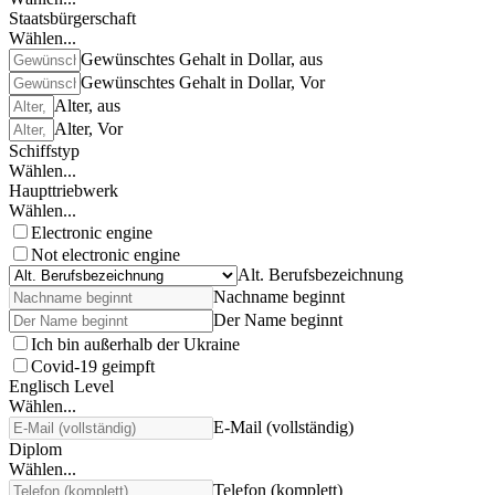
Staatsbürgerschaft
Wählen...
Gewünschtes Gehalt in Dollar, aus
Gewünschtes Gehalt in Dollar, Vor
Alter, aus
Alter, Vor
Schiffstyp
Wählen...
Haupttriebwerk
Wählen...
Electronic engine
Not electronic engine
Alt. Berufsbezeichnung
Nachname beginnt
Der Name beginnt
Ich bin außerhalb der Ukraine
Covid-19 geimpft
Englisch Level
Wählen...
E-Mail (vollständig)
Diplom
Wählen...
Telefon (komplett)