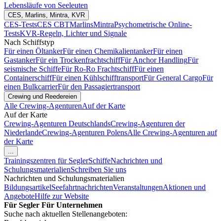
Lebensläufe von Seeleuten
CES, Marlins, Mintra, KVR
CES-Tests
CES CBT
Marlins
Mintra
Psychometrische Online-
Tests
KVR-Regeln, Lichter und Signale
Nach Schiffstyp
Für einen Öltanker
Für einen Chemikalientanker
Für einen
Gastanker
Für ein Trockenfrachtschiff
Für Anchor Handling
Für
seismische Schiffe
Für Ro-Ro Frachtschiff
Für einen
Containerschiff
Für einen Kühlschifftransport
Für General Cargo
Für
einen Bulkcarrier
Für den Passagiertransport
Crewing und Reedereien
Alle Crewing-Agenturen
Auf der Karte
Auf der Karte
Crewing-Agenturen Deutschlands
Crewing-Agenturen der
Niederlande
Crewing-Agenturen Polens
Alle Crewing-Agenturen auf
der Karte
...
Trainingszentren für Segler
Schiffe
Nachrichten und
Schulungsmaterialien
Schreiben Sie uns
Nachrichten und Schulungsmaterialien
Bildungsartikel
Seefahrtnachrichten
Veranstaltungen
Aktionen und
Angebote
Hilfe zur Website
Für Segler
Für Unternehmen
Suche nach aktuellen Stellenangeboten: