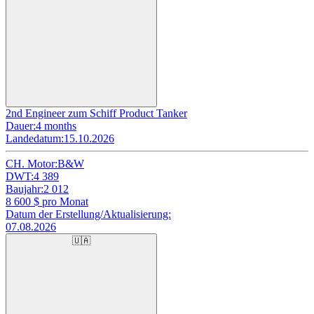
2nd Engineer zum Schiff Product Tanker
Dauer:
4 months
Landedatum:
15.10.2026
CH. Motor:
B&W
DWT:
4 389
Baujahr:
2 012
8 600
$ pro Monat
Datum der Erstellung/Aktualisierung:
07.08.2026
🇺🇦