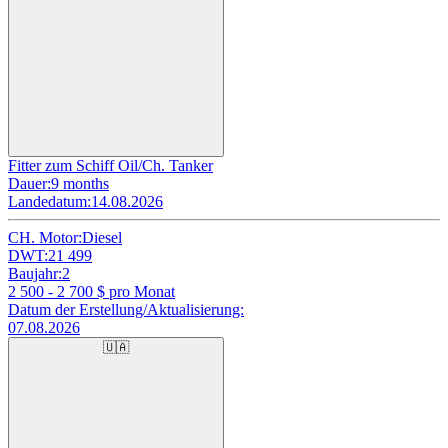
Fitter zum Schiff Oil/Ch. Tanker
Dauer:
9 months
Landedatum:
14.08.2026
CH. Motor:
Diesel
DWT:
21 499
Baujahr:
2
2 500 - 2 700
$ pro Monat
Datum der Erstellung/Aktualisierung:
07.08.2026
🇺🇦