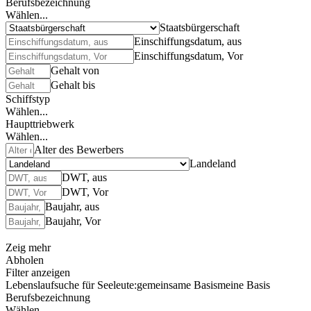
Berufsbezeichnung
Wählen...
Staatsbürgerschaft
Einschiffungsdatum, aus
Einschiffungsdatum, Vor
Gehalt von
Gehalt bis
Schiffstyp
Wählen...
Haupttriebwerk
Wählen...
Alter des Bewerbers
Landeland
DWT, aus
DWT, Vor
Baujahr, aus
Baujahr, Vor
Zeig mehr
Abholen
Filter anzeigen
Lebenslaufsuche für Seeleute:
gemeinsame Basis
meine Basis
Berufsbezeichnung
Wählen...