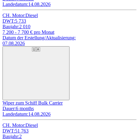
Landedatum:
14.08.2026
CH. Motor:
Diesel
DWT:
5 733
Baujahr:
2 010
7 200 - 7 700
€ pro Monat
Datum der Erstellung/Aktualisierung:
07.08.2026
🇺🇦
Wiper zum Schiff Bulk Carrier
Dauer:
6 months
Landedatum:
14.08.2026
CH. Motor:
Diesel
DWT:
51 763
Baujahr:
2