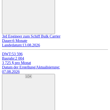
3rd Engineer zum Schiff Bulk Carrier
Dauer:
6 Monate
Landedatum:
13.08.2026
DWT:
53 596
Baujahr:
2 004
3 725
$ pro Monat
Datum der Erstellung/Aktualisierung:
07.08.2026
🇺🇦