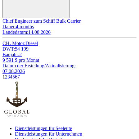
Chief Engineer zum Schiff Bulk Carrier
Dauer:
4 months
Landedatum:
14.08.2026
CH. Motor:
Diesel
DWT:
54 199
Baujahr:
2
9 591
$ pro Monat
Datum der Erstellung/Aktualisierung:
07.08.2026
1
2
3
4
5
6
7
Dienstleistungen für Seeleute
Dienstleistungen für Unternehmen