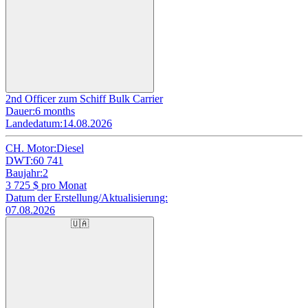
2nd Officer zum Schiff Bulk Carrier
Dauer:
6 months
Landedatum:
14.08.2026
CH. Motor:
Diesel
DWT:
60 741
Baujahr:
2
3 725
$ pro Monat
Datum der Erstellung/Aktualisierung:
07.08.2026
🇺🇦