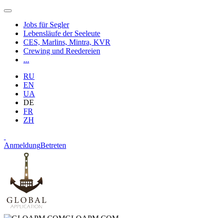
Jobs für Segler
Lebensläufe der Seeleute
CES, Marlins, Mintra, KVR
Crewing und Reedereien
...
RU
EN
UA
DE
FR
ZH
Anmeldung
Betreten