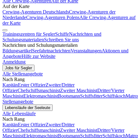
Alle Crewing-Agenturen
Auf der Karte
Auf der Karte
Crewing-Agenturen Deutschlands
Crewing-Agenturen der
Niederlande
Crewing-Agenturen Polens
Alle Crewing-Agenturen auf
der Karte
Trainingszentren für Segler
Schiffe
Nachrichten und
Schulungsmaterialien
Schreiben Sie uns
Nachrichten und Schulungsmaterialien
Bildungsartikel
Seefahrtnachrichten
Veranstaltungen
Aktionen und
Angebote
Hilfe zur Website
Anmeldung
Jobs für Segler
Alle Stellenangebote
Nach Rang
Kapitän
Erster Offizier
Zweiter/Dritter
Offizier
Chefschiffsmaschinist
Zweiter Maschinist
Dritter/Vierter
Maschinist
Elektromaschinist
Bootsmann
Schiffsfitter
Schiffskoch
Matro
Stellenangebote
Lebensläufe der Seeleute
Alle Lebensläufe
Nach Rang
Kapitän
Erster Offizier
Zweiter/Dritter
Offizier
Chefschiffsmaschinist
Zweiter Maschinist
Dritter/Vierter
Maschinist
Elektromaschinist
Bootsmann
Schiffsfitter
Schiffskoch
Matro