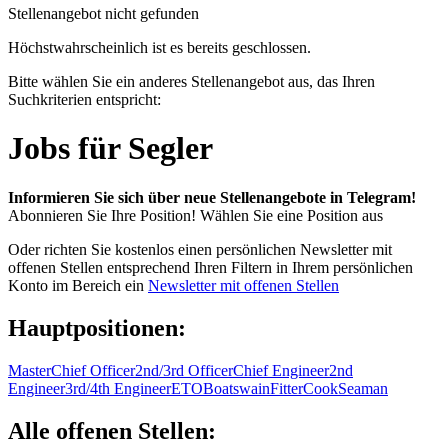
Stellenangebot nicht gefunden
Höchstwahrscheinlich ist es bereits geschlossen.
Bitte wählen Sie ein anderes Stellenangebot aus, das Ihren
Suchkriterien entspricht:
Jobs für Segler
Informieren Sie sich über neue Stellenangebote in Telegram!
Abonnieren Sie Ihre Position!
Wählen Sie eine Position aus
Oder richten Sie kostenlos einen persönlichen Newsletter mit
offenen Stellen entsprechend Ihren Filtern in Ihrem persönlichen
Konto im Bereich ein
Newsletter mit offenen Stellen
Hauptpositionen:
Master
Chief Officer
2nd/3rd Officer
Chief Engineer
2nd
Engineer
3rd/4th Engineer
ETO
Boatswain
Fitter
Cook
Seaman
Alle offenen Stellen: