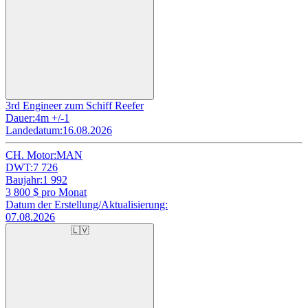
3rd Engineer zum Schiff Reefer
Dauer:
4m +/-1
Landedatum:
16.08.2026
CH. Motor:
MAN
DWT:
7 726
Baujahr:
1 992
3 800
$ pro Monat
Datum der Erstellung/Aktualisierung:
07.08.2026
🇱🇻