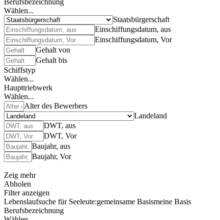
Berufsbezeichnung
Wählen...
Staatsbürgerschaft
Einschiffungsdatum, aus
Einschiffungsdatum, Vor
Gehalt von
Gehalt bis
Schiffstyp
Wählen...
Haupttriebwerk
Wählen...
Alter des Bewerbers
Landeland
DWT, aus
DWT, Vor
Baujahr, aus
Baujahr, Vor
Zeig mehr
Abholen
Filter anzeigen
Lebenslaufsuche für Seeleute:
gemeinsame Basis
meine Basis
Berufsbezeichnung
Wählen...