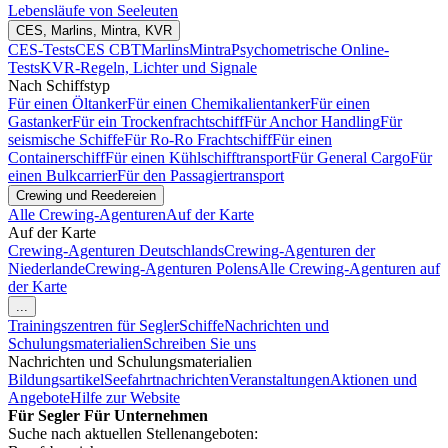
Lebensläufe von Seeleuten
CES, Marlins, Mintra, KVR
CES-Tests
CES CBT
Marlins
Mintra
Psychometrische Online-
Tests
KVR-Regeln, Lichter und Signale
Nach Schiffstyp
Für einen Öltanker
Für einen Chemikalientanker
Für einen
Gastanker
Für ein Trockenfrachtschiff
Für Anchor Handling
Für
seismische Schiffe
Für Ro-Ro Frachtschiff
Für einen
Containerschiff
Für einen Kühlschifftransport
Für General Cargo
Für
einen Bulkcarrier
Für den Passagiertransport
Crewing und Reedereien
Alle Crewing-Agenturen
Auf der Karte
Auf der Karte
Crewing-Agenturen Deutschlands
Crewing-Agenturen der
Niederlande
Crewing-Agenturen Polens
Alle Crewing-Agenturen auf
der Karte
...
Trainingszentren für Segler
Schiffe
Nachrichten und
Schulungsmaterialien
Schreiben Sie uns
Nachrichten und Schulungsmaterialien
Bildungsartikel
Seefahrtnachrichten
Veranstaltungen
Aktionen und
Angebote
Hilfe zur Website
Für Segler
Für Unternehmen
Suche nach aktuellen Stellenangeboten: