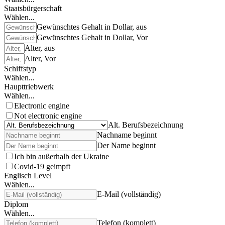
Staatsbürgerschaft
Wählen...
Gewünschtes Gehalt in Dollar, aus
Gewünschtes Gehalt in Dollar, Vor
Alter, aus
Alter, Vor
Schiffstyp
Wählen...
Haupttriebwerk
Wählen...
Electronic engine
Not electronic engine
Alt. Berufsbezeichnung
Nachname beginnt
Der Name beginnt
Ich bin außerhalb der Ukraine
Covid-19 geimpft
Englisch Level
Wählen...
E-Mail (vollständig)
Diplom
Wählen...
Telefon (komplett)