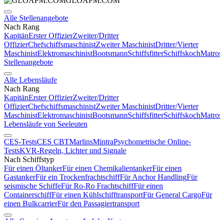
GLOAPM.COM
Alle Stellenangebote
Nach Rang
Kapitän
Erster Offizier
Zweiter/Dritter
Offizier
Chefschiffsmaschinist
Zweiter Maschinist
Dritter/Vierter
Maschinist
Elektromaschinist
Bootsmann
Schiffsfitter
Schiffskoch
Matro
Stellenangebote
Alle Lebensläufe
Nach Rang
Kapitän
Erster Offizier
Zweiter/Dritter
Offizier
Chefschiffsmaschinist
Zweiter Maschinist
Dritter/Vierter
Maschinist
Elektromaschinist
Bootsmann
Schiffsfitter
Schiffskoch
Matro
Lebensläufe von Seeleuten
CES-Tests
CES CBT
Marlins
Mintra
Psychometrische Online-
Tests
KVR-Regeln, Lichter und Signale
Nach Schiffstyp
Für einen Öltanker
Für einen Chemikalientanker
Für einen
Gastanker
Für ein Trockenfrachtschiff
Für Anchor Handling
Für
seismische Schiffe
Für Ro-Ro Frachtschiff
Für einen
Containerschiff
Für einen Kühlschifftransport
Für General Cargo
Für
einen Bulkcarrier
Für den Passagiertransport