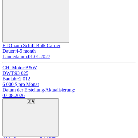
ETO zum Schiff Bulk Carrier
Dauer:
4-5 month
Landedatum:
01.01.2027
CH. Motor:
B&W
DWT:
93 025
Baujahr:
2 012
6 000
$ pro Monat
Datum der Erstellung/Aktualisierung:
07.08.2026
🇺🇦