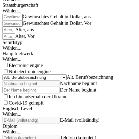
Staatsbürgerschaft
Wählen...
Gewünschtes Gehalt in Dollar, aus
Gewünschtes Gehalt in Dollar, Vor
Alter, aus
Alter, Vor
Schiffstyp
Wählen...
Haupttriebwerk
Wählen...
Electronic engine
Not electronic engine
Alt. Berufsbezeichnung
Nachname beginnt
Der Name beginnt
Ich bin außerhalb der Ukraine
Covid-19 geimpft
Englisch Level
Wählen...
E-Mail (vollständig)
Diplom
Wählen...
Telefon (komplett)