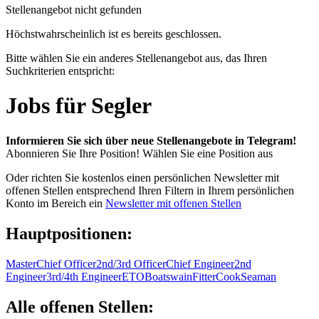
Stellenangebot nicht gefunden
Höchstwahrscheinlich ist es bereits geschlossen.
Bitte wählen Sie ein anderes Stellenangebot aus, das Ihren
Suchkriterien entspricht:
Jobs für Segler
Informieren Sie sich über neue Stellenangebote in Telegram!
Abonnieren Sie Ihre Position!
Wählen Sie eine Position aus
Oder richten Sie kostenlos einen persönlichen Newsletter mit
offenen Stellen entsprechend Ihren Filtern in Ihrem persönlichen
Konto im Bereich ein
Newsletter mit offenen Stellen
Hauptpositionen:
Master
Chief Officer
2nd/3rd Officer
Chief Engineer
2nd
Engineer
3rd/4th Engineer
ETO
Boatswain
Fitter
Cook
Seaman
Alle offenen Stellen: