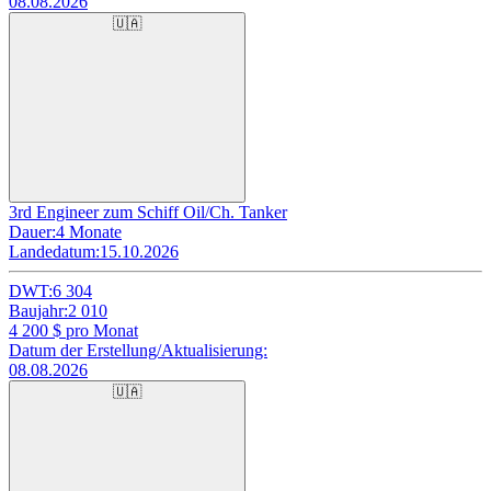
08.08.2026
🇺🇦
3rd Engineer zum Schiff Oil/Ch. Tanker
Dauer:
4 Monate
Landedatum:
15.10.2026
DWT:
6 304
Baujahr:
2 010
4 200
$ pro Monat
Datum der Erstellung/Aktualisierung:
08.08.2026
🇺🇦