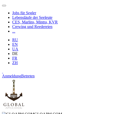
Jobs für Segler
Lebensläufe der Seeleute
CES, Marlins, Mintra, KVR
Crewing und Reedereien
...
RU
EN
UA
DE
FR
ZH
Anmeldung
Betreten