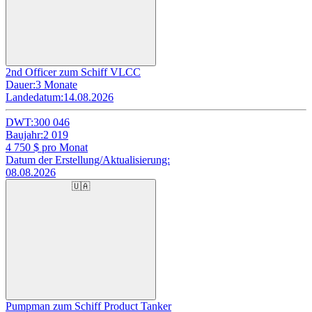
2nd Officer zum Schiff VLCC
Dauer:
3 Monate
Landedatum:
14.08.2026
DWT:
300 046
Baujahr:
2 019
4 750
$ pro Monat
Datum der Erstellung/Aktualisierung:
08.08.2026
🇺🇦
Pumpman zum Schiff Product Tanker