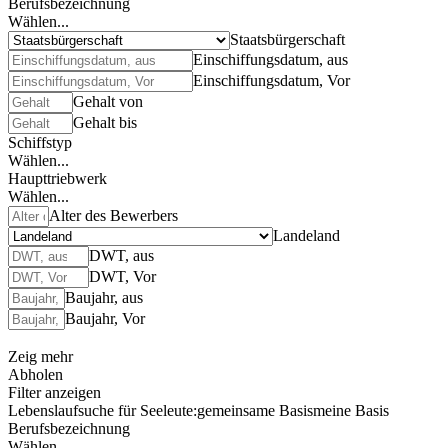
Berufsbezeichnung
Wählen...
Staatsbürgerschaft
Einschiffungsdatum, aus
Einschiffungsdatum, Vor
Gehalt von
Gehalt bis
Schiffstyp
Wählen...
Haupttriebwerk
Wählen...
Alter des Bewerbers
Landeland
DWT, aus
DWT, Vor
Baujahr, aus
Baujahr, Vor
Zeig mehr
Abholen
Filter anzeigen
Lebenslaufsuche für Seeleute:
gemeinsame Basis
meine Basis
Berufsbezeichnung
Wählen...