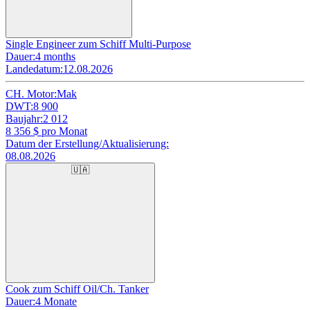
Single Engineer zum Schiff Multi-Purpose
Dauer:
4 months
Landedatum:
12.08.2026
CH. Motor:
Mak
DWT:
8 900
Baujahr:
2 012
8 356
$ pro Monat
Datum der Erstellung/Aktualisierung:
08.08.2026
🇺🇦
Cook zum Schiff Oil/Ch. Tanker
Dauer:
4 Monate