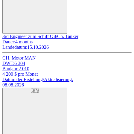
3rd Engineer zum Schiff Oil/Ch. Tanker
Dauer:
4 months
Landedatum:
15.10.2026
CH. Motor:
MAN
DWT:
6 304
Baujahr:
2 010
4 200
$ pro Monat
Datum der Erstellung/Aktualisierung:
08.08.2026
🇺🇦