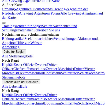
Alle Crewing-Agenturen
Auf der Karte
Auf der Karte
Crewing-Agenturen Deutschlands
Crewing-Agenturen der
Niederlande
Crewing-Agenturen Polens
Alle Crewing-Agenturen auf
der Karte
Trainingszentren für Segler
Schiffe
Nachrichten und
Schulungsmaterialien
Schreiben Sie uns
Nachrichten und Schulungsmaterialien
Bildungsartikel
Seefahrtnachrichten
Veranstaltungen
Aktionen und
Angebote
Hilfe zur Website
Anmeldung
Jobs für Segler
Alle Stellenangebote
Nach Rang
Kapitän
Erster Offizier
Zweiter/Dritter
Offizier
Chefschiffsmaschinist
Zweiter Maschinist
Dritter/Vierter
Maschinist
Elektromaschinist
Bootsmann
Schiffsfitter
Schiffskoch
Matro
Stellenangebote
Lebensläufe der Seeleute
Alle Lebensläufe
Nach Rang
Kapitän
Erster Offizier
Zweiter/Dritter
Offizier
Chefschiffsmaschinist
Zweiter Maschinist
Dritter/Vierter
Maschinist
Elektromaschinist
Bootsmann
Schiffsfitter
Schiffskoch
Matro