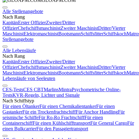
GLOAPM.COM
Alle Stellenangebote
Nach Rang
Kapitän
Erster Offizier
Zweiter/Dritter
Offizier
Chefschiffsmaschinist
Zweiter Maschinist
Dritter/Vierter
Maschinist
Elektromaschinist
Bootsmann
Schiffsfitter
Schiffskoch
Matro
Stellenangebote
Alle Lebensläufe
Nach Rang
Kapitän
Erster Offizier
Zweiter/Dritter
Offizier
Chefschiffsmaschinist
Zweiter Maschinist
Dritter/Vierter
Maschinist
Elektromaschinist
Bootsmann
Schiffsfitter
Schiffskoch
Matro
Lebensläufe von Seeleuten
CES-Tests
CES CBT
Marlins
Mintra
Psychometrische Online-
Tests
KVR-Regeln, Lichter und Signale
Nach Schiffstyp
Für einen Öltanker
Für einen Chemikalientanker
Für einen
Gastanker
Für ein Trockenfrachtschiff
Für Anchor Handling
Für
seismische Schiffe
Für Ro-Ro Frachtschiff
Für einen
Containerschiff
Für einen Kühlschifftransport
Für General Cargo
Für
einen Bulkcarrier
Für den Passagiertransport