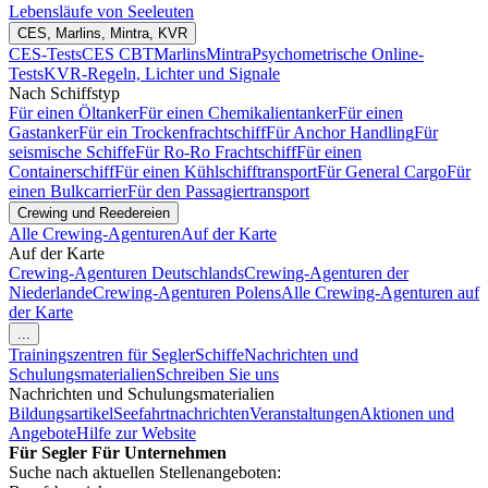
Lebensläufe von Seeleuten
CES, Marlins, Mintra, KVR
CES-Tests
CES CBT
Marlins
Mintra
Psychometrische Online-
Tests
KVR-Regeln, Lichter und Signale
Nach Schiffstyp
Für einen Öltanker
Für einen Chemikalientanker
Für einen
Gastanker
Für ein Trockenfrachtschiff
Für Anchor Handling
Für
seismische Schiffe
Für Ro-Ro Frachtschiff
Für einen
Containerschiff
Für einen Kühlschifftransport
Für General Cargo
Für
einen Bulkcarrier
Für den Passagiertransport
Crewing und Reedereien
Alle Crewing-Agenturen
Auf der Karte
Auf der Karte
Crewing-Agenturen Deutschlands
Crewing-Agenturen der
Niederlande
Crewing-Agenturen Polens
Alle Crewing-Agenturen auf
der Karte
...
Trainingszentren für Segler
Schiffe
Nachrichten und
Schulungsmaterialien
Schreiben Sie uns
Nachrichten und Schulungsmaterialien
Bildungsartikel
Seefahrtnachrichten
Veranstaltungen
Aktionen und
Angebote
Hilfe zur Website
Für Segler
Für Unternehmen
Suche nach aktuellen Stellenangeboten: