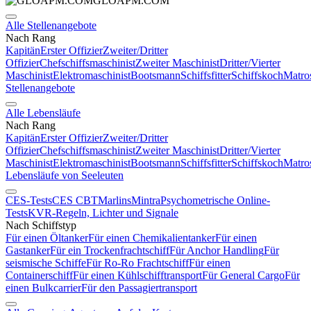
GLOAPM.COM
Alle Stellenangebote
Nach Rang
Kapitän
Erster Offizier
Zweiter/Dritter
Offizier
Chefschiffsmaschinist
Zweiter Maschinist
Dritter/Vierter
Maschinist
Elektromaschinist
Bootsmann
Schiffsfitter
Schiffskoch
Matro
Stellenangebote
Alle Lebensläufe
Nach Rang
Kapitän
Erster Offizier
Zweiter/Dritter
Offizier
Chefschiffsmaschinist
Zweiter Maschinist
Dritter/Vierter
Maschinist
Elektromaschinist
Bootsmann
Schiffsfitter
Schiffskoch
Matro
Lebensläufe von Seeleuten
CES-Tests
CES CBT
Marlins
Mintra
Psychometrische Online-
Tests
KVR-Regeln, Lichter und Signale
Nach Schiffstyp
Für einen Öltanker
Für einen Chemikalientanker
Für einen
Gastanker
Für ein Trockenfrachtschiff
Für Anchor Handling
Für
seismische Schiffe
Für Ro-Ro Frachtschiff
Für einen
Containerschiff
Für einen Kühlschifftransport
Für General Cargo
Für
einen Bulkcarrier
Für den Passagiertransport