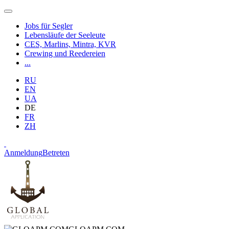
Jobs für Segler
Lebensläufe der Seeleute
CES, Marlins, Mintra, KVR
Crewing und Reedereien
...
RU
EN
UA
DE
FR
ZH
Anmeldung
Betreten