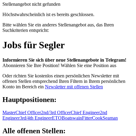
Stellenangebot nicht gefunden
Höchstwahrscheinlich ist es bereits geschlossen.
Bitte wählen Sie ein anderes Stellenangebot aus, das Ihren
Suchkriterien entspricht:
Jobs für Segler
Informieren Sie sich über neue Stellenangebote in Telegram!
Abonnieren Sie Ihre Position!
Wählen Sie eine Position aus
Oder richten Sie kostenlos einen persönlichen Newsletter mit
offenen Stellen entsprechend Ihren Filtern in Ihrem persönlichen
Konto im Bereich ein
Newsletter mit offenen Stellen
Hauptpositionen:
Master
Chief Officer
2nd/3rd Officer
Chief Engineer
2nd
Engineer
3rd/4th Engineer
ETO
Boatswain
Fitter
Cook
Seaman
Alle offenen Stellen: