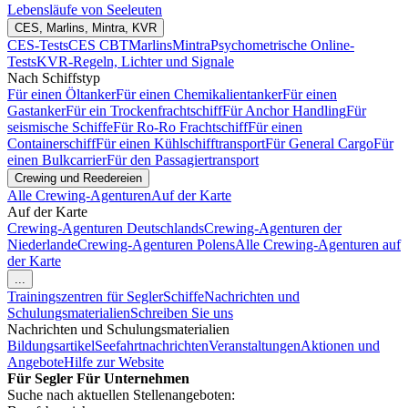
Lebensläufe von Seeleuten
CES, Marlins, Mintra, KVR
CES-Tests
CES CBT
Marlins
Mintra
Psychometrische Online-
Tests
KVR-Regeln, Lichter und Signale
Nach Schiffstyp
Für einen Öltanker
Für einen Chemikalientanker
Für einen
Gastanker
Für ein Trockenfrachtschiff
Für Anchor Handling
Für
seismische Schiffe
Für Ro-Ro Frachtschiff
Für einen
Containerschiff
Für einen Kühlschifftransport
Für General Cargo
Für
einen Bulkcarrier
Für den Passagiertransport
Crewing und Reedereien
Alle Crewing-Agenturen
Auf der Karte
Auf der Karte
Crewing-Agenturen Deutschlands
Crewing-Agenturen der
Niederlande
Crewing-Agenturen Polens
Alle Crewing-Agenturen auf
der Karte
...
Trainingszentren für Segler
Schiffe
Nachrichten und
Schulungsmaterialien
Schreiben Sie uns
Nachrichten und Schulungsmaterialien
Bildungsartikel
Seefahrtnachrichten
Veranstaltungen
Aktionen und
Angebote
Hilfe zur Website
Für Segler
Für Unternehmen
Suche nach aktuellen Stellenangeboten: