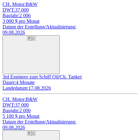
CH. Motor:
B&W
DWT:
37 000
Baujahr:
2 006
3 000
$ pro Monat
Datum der Erstellung/Aktualisierung:
09.08.2026
🇷🇺
3rd Engineer zum Schiff Oil/Ch. Tanker
Dauer:
4 Monate
Landedatum:
17.08.2026
CH. Motor:
B&W
DWT:
37 000
Baujahr:
2 006
5 100
$ pro Monat
Datum der Erstellung/Aktualisierung:
09.08.2026
🇷🇺