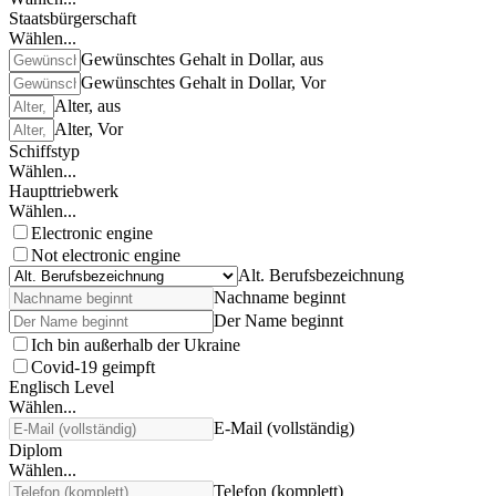
Staatsbürgerschaft
Wählen...
Gewünschtes Gehalt in Dollar, aus
Gewünschtes Gehalt in Dollar, Vor
Alter, aus
Alter, Vor
Schiffstyp
Wählen...
Haupttriebwerk
Wählen...
Electronic engine
Not electronic engine
Alt. Berufsbezeichnung
Nachname beginnt
Der Name beginnt
Ich bin außerhalb der Ukraine
Covid-19 geimpft
Englisch Level
Wählen...
E-Mail (vollständig)
Diplom
Wählen...
Telefon (komplett)