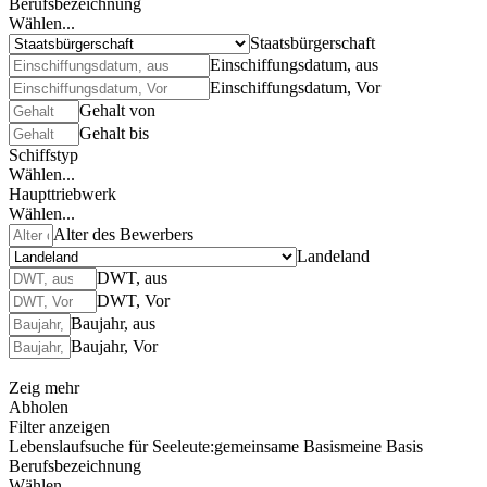
Berufsbezeichnung
Wählen...
Staatsbürgerschaft
Einschiffungsdatum, aus
Einschiffungsdatum, Vor
Gehalt von
Gehalt bis
Schiffstyp
Wählen...
Haupttriebwerk
Wählen...
Alter des Bewerbers
Landeland
DWT, aus
DWT, Vor
Baujahr, aus
Baujahr, Vor
Zeig mehr
Abholen
Filter anzeigen
Lebenslaufsuche für Seeleute:
gemeinsame Basis
meine Basis
Berufsbezeichnung
Wählen...