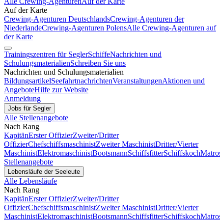
Alle Crewing-Agenturen
Auf der Karte
Auf der Karte
Crewing-Agenturen Deutschlands
Crewing-Agenturen der
Niederlande
Crewing-Agenturen Polens
Alle Crewing-Agenturen auf
der Karte
Trainingszentren für Segler
Schiffe
Nachrichten und
Schulungsmaterialien
Schreiben Sie uns
Nachrichten und Schulungsmaterialien
Bildungsartikel
Seefahrtnachrichten
Veranstaltungen
Aktionen und
Angebote
Hilfe zur Website
Anmeldung
Jobs für Segler
Alle Stellenangebote
Nach Rang
Kapitän
Erster Offizier
Zweiter/Dritter
Offizier
Chefschiffsmaschinist
Zweiter Maschinist
Dritter/Vierter
Maschinist
Elektromaschinist
Bootsmann
Schiffsfitter
Schiffskoch
Matro
Stellenangebote
Lebensläufe der Seeleute
Alle Lebensläufe
Nach Rang
Kapitän
Erster Offizier
Zweiter/Dritter
Offizier
Chefschiffsmaschinist
Zweiter Maschinist
Dritter/Vierter
Maschinist
Elektromaschinist
Bootsmann
Schiffsfitter
Schiffskoch
Matro