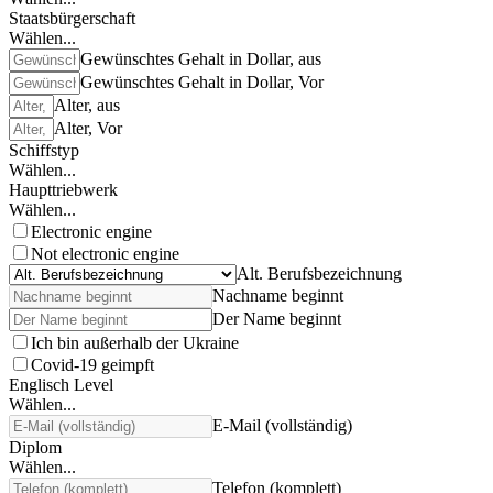
Staatsbürgerschaft
Wählen...
Gewünschtes Gehalt in Dollar, aus
Gewünschtes Gehalt in Dollar, Vor
Alter, aus
Alter, Vor
Schiffstyp
Wählen...
Haupttriebwerk
Wählen...
Electronic engine
Not electronic engine
Alt. Berufsbezeichnung
Nachname beginnt
Der Name beginnt
Ich bin außerhalb der Ukraine
Covid-19 geimpft
Englisch Level
Wählen...
E-Mail (vollständig)
Diplom
Wählen...
Telefon (komplett)