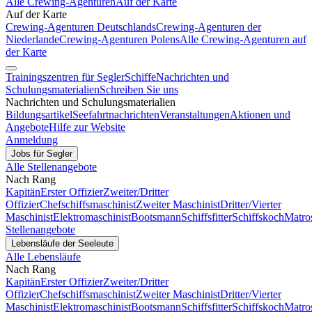
Alle Crewing-Agenturen
Auf der Karte
Auf der Karte
Crewing-Agenturen Deutschlands
Crewing-Agenturen der
Niederlande
Crewing-Agenturen Polens
Alle Crewing-Agenturen auf
der Karte
Trainingszentren für Segler
Schiffe
Nachrichten und
Schulungsmaterialien
Schreiben Sie uns
Nachrichten und Schulungsmaterialien
Bildungsartikel
Seefahrtnachrichten
Veranstaltungen
Aktionen und
Angebote
Hilfe zur Website
Anmeldung
Jobs für Segler
Alle Stellenangebote
Nach Rang
Kapitän
Erster Offizier
Zweiter/Dritter
Offizier
Chefschiffsmaschinist
Zweiter Maschinist
Dritter/Vierter
Maschinist
Elektromaschinist
Bootsmann
Schiffsfitter
Schiffskoch
Matro
Stellenangebote
Lebensläufe der Seeleute
Alle Lebensläufe
Nach Rang
Kapitän
Erster Offizier
Zweiter/Dritter
Offizier
Chefschiffsmaschinist
Zweiter Maschinist
Dritter/Vierter
Maschinist
Elektromaschinist
Bootsmann
Schiffsfitter
Schiffskoch
Matro