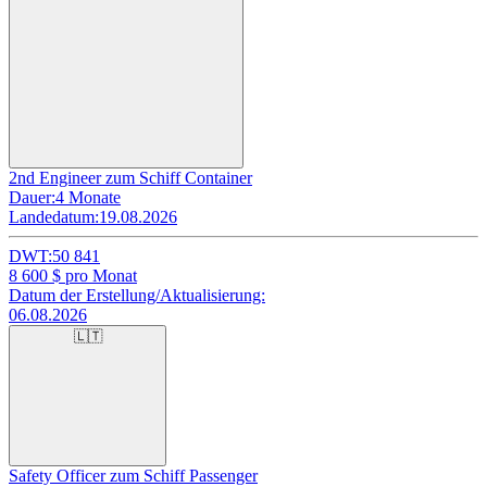
2nd Engineer zum Schiff Container
Dauer:
4 Monate
Landedatum:
19.08.2026
DWT:
50 841
8 600
$ pro Monat
Datum der Erstellung/Aktualisierung:
06.08.2026
🇱🇹
Safety Officer zum Schiff Passenger