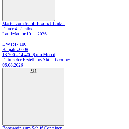
Master zum Schiff Product Tanker
Dauer:
4+-1mths
Landedatum:
10.11.2026
DWT:
47 186
Baujahr:
2 008
13 700 - 14 400
$ pro Monat
Datum der Erstellung/Aktualisierung:
06.08.2026
🇵🇹
Boatswain zum Schiff Container