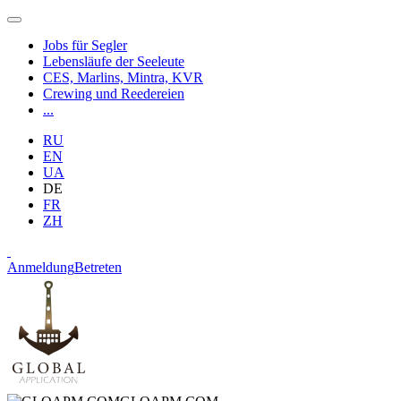
Jobs für Segler
Lebensläufe der Seeleute
CES, Marlins, Mintra, KVR
Crewing und Reedereien
...
RU
EN
UA
DE
FR
ZH
Anmeldung
Betreten