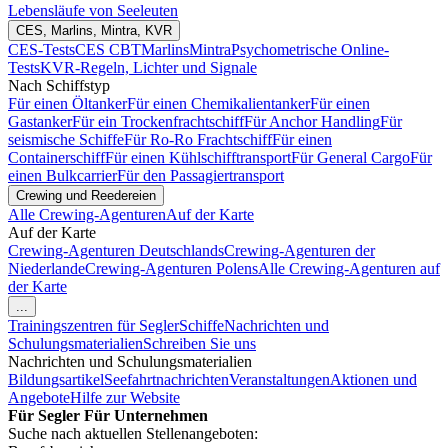
Lebensläufe von Seeleuten
CES, Marlins, Mintra, KVR
CES-Tests
CES CBT
Marlins
Mintra
Psychometrische Online-
Tests
KVR-Regeln, Lichter und Signale
Nach Schiffstyp
Für einen Öltanker
Für einen Chemikalientanker
Für einen
Gastanker
Für ein Trockenfrachtschiff
Für Anchor Handling
Für
seismische Schiffe
Für Ro-Ro Frachtschiff
Für einen
Containerschiff
Für einen Kühlschifftransport
Für General Cargo
Für
einen Bulkcarrier
Für den Passagiertransport
Crewing und Reedereien
Alle Crewing-Agenturen
Auf der Karte
Auf der Karte
Crewing-Agenturen Deutschlands
Crewing-Agenturen der
Niederlande
Crewing-Agenturen Polens
Alle Crewing-Agenturen auf
der Karte
...
Trainingszentren für Segler
Schiffe
Nachrichten und
Schulungsmaterialien
Schreiben Sie uns
Nachrichten und Schulungsmaterialien
Bildungsartikel
Seefahrtnachrichten
Veranstaltungen
Aktionen und
Angebote
Hilfe zur Website
Für Segler
Für Unternehmen
Suche nach aktuellen Stellenangeboten: