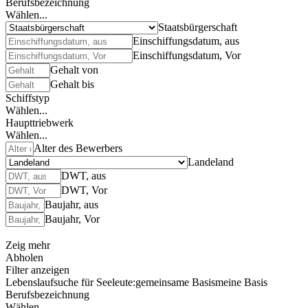
Berufsbezeichnung
Wählen...
Staatsbürgerschaft
Einschiffungsdatum, aus
Einschiffungsdatum, Vor
Gehalt von
Gehalt bis
Schiffstyp
Wählen...
Haupttriebwerk
Wählen...
Alter des Bewerbers
Landeland
DWT, aus
DWT, Vor
Baujahr, aus
Baujahr, Vor
Zeig mehr
Abholen
Filter anzeigen
Lebenslaufsuche für Seeleute:
gemeinsame Basis
meine Basis
Berufsbezeichnung
Wählen...