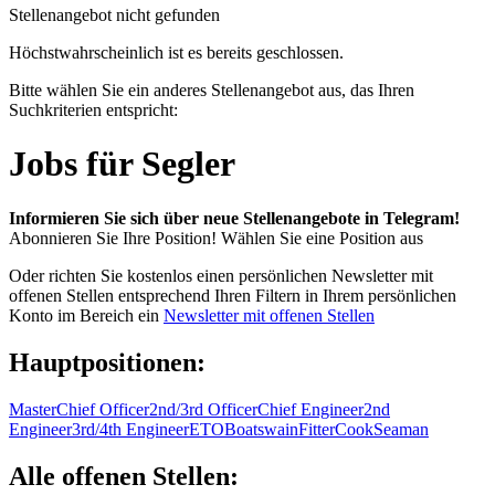
Stellenangebot nicht gefunden
Höchstwahrscheinlich ist es bereits geschlossen.
Bitte wählen Sie ein anderes Stellenangebot aus, das Ihren
Suchkriterien entspricht:
Jobs für Segler
Informieren Sie sich über neue Stellenangebote in Telegram!
Abonnieren Sie Ihre Position!
Wählen Sie eine Position aus
Oder richten Sie kostenlos einen persönlichen Newsletter mit
offenen Stellen entsprechend Ihren Filtern in Ihrem persönlichen
Konto im Bereich ein
Newsletter mit offenen Stellen
Hauptpositionen:
Master
Chief Officer
2nd/3rd Officer
Chief Engineer
2nd
Engineer
3rd/4th Engineer
ETO
Boatswain
Fitter
Cook
Seaman
Alle offenen Stellen: