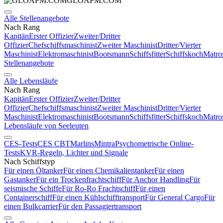
GLOAPM.COM
Alle Stellenangebote
Nach Rang
Kapitän
Erster Offizier
Zweiter/Dritter
Offizier
Chefschiffsmaschinist
Zweiter Maschinist
Dritter/Vierter
Maschinist
Elektromaschinist
Bootsmann
Schiffsfitter
Schiffskoch
Matro
Stellenangebote
Alle Lebensläufe
Nach Rang
Kapitän
Erster Offizier
Zweiter/Dritter
Offizier
Chefschiffsmaschinist
Zweiter Maschinist
Dritter/Vierter
Maschinist
Elektromaschinist
Bootsmann
Schiffsfitter
Schiffskoch
Matro
Lebensläufe von Seeleuten
CES-Tests
CES CBT
Marlins
Mintra
Psychometrische Online-
Tests
KVR-Regeln, Lichter und Signale
Nach Schiffstyp
Für einen Öltanker
Für einen Chemikalientanker
Für einen
Gastanker
Für ein Trockenfrachtschiff
Für Anchor Handling
Für
seismische Schiffe
Für Ro-Ro Frachtschiff
Für einen
Containerschiff
Für einen Kühlschifftransport
Für General Cargo
Für
einen Bulkcarrier
Für den Passagiertransport