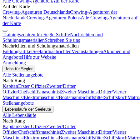
Alle Crewing-Agenturen
Auf der Karte
Auf der Karte
Crewing-Agenturen Deutschlands
Crewing-Agenturen der
Niederlande
Crewing-Agenturen Polens
Alle Crewing-Agenturen auf
der Karte
Trainingszentren für Segler
Schiffe
Nachrichten und
Schulungsmaterialien
Schreiben Sie uns
Nachrichten und Schulungsmaterialien
Bildungsartikel
Seefahrtnachrichten
Veranstaltungen
Aktionen und
Angebote
Hilfe zur Website
Anmeldung
Jobs für Segler
Alle Stellenangebote
Nach Rang
Kapitän
Erster Offizier
Zweiter/Dritter
Offizier
Chefschiffsmaschinist
Zweiter Maschinist
Dritter/Vierter
Maschinist
Elektromaschinist
Bootsmann
Schiffsfitter
Schiffskoch
Matro
Stellenangebote
Lebensläufe der Seeleute
Alle Lebensläufe
Nach Rang
Kapitän
Erster Offizier
Zweiter/Dritter
Offizier
Chefschiffsmaschinist
Zweiter Maschinist
Dritter/Vierter
Maschinist
Elektromaschinist
Bootsmann
Schiffsfitter
Schiffskoch
Matro