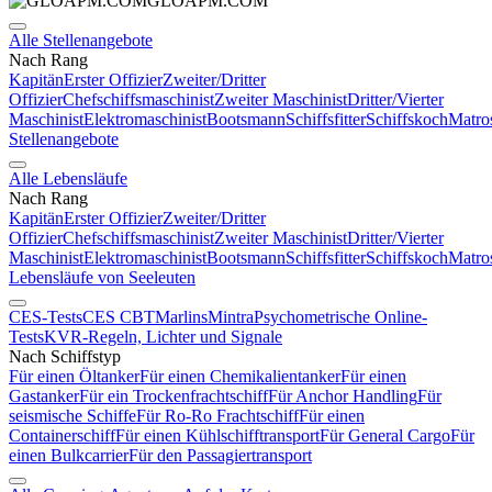
GLOAPM.COM
Alle Stellenangebote
Nach Rang
Kapitän
Erster Offizier
Zweiter/Dritter
Offizier
Chefschiffsmaschinist
Zweiter Maschinist
Dritter/Vierter
Maschinist
Elektromaschinist
Bootsmann
Schiffsfitter
Schiffskoch
Matro
Stellenangebote
Alle Lebensläufe
Nach Rang
Kapitän
Erster Offizier
Zweiter/Dritter
Offizier
Chefschiffsmaschinist
Zweiter Maschinist
Dritter/Vierter
Maschinist
Elektromaschinist
Bootsmann
Schiffsfitter
Schiffskoch
Matro
Lebensläufe von Seeleuten
CES-Tests
CES CBT
Marlins
Mintra
Psychometrische Online-
Tests
KVR-Regeln, Lichter und Signale
Nach Schiffstyp
Für einen Öltanker
Für einen Chemikalientanker
Für einen
Gastanker
Für ein Trockenfrachtschiff
Für Anchor Handling
Für
seismische Schiffe
Für Ro-Ro Frachtschiff
Für einen
Containerschiff
Für einen Kühlschifftransport
Für General Cargo
Für
einen Bulkcarrier
Für den Passagiertransport