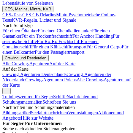
Lebensläufe von Seeleuten
CES, Marlins, Mintra, KVR
CES-Tests
CES CBT
Marlins
Mintra
Psychometrische Online-
Tests
KVR-Regeln, Lichter und Signale
Nach Schiffstyp
Für einen Öltanker
Für einen Chemikalientanker
Für einen
Gastanker
Für ein Trockenfrachtschiff
Für Anchor Handling
Für
seismische Schiffe
Für Ro-Ro Frachtschiff
Für einen
Containerschiff
Für einen Kühlschifftransport
Für General Cargo
Für
einen Bulkcarrier
Für den Passagiertransport
Crewing und Reedereien
Alle Crewing-Agenturen
Auf der Karte
Auf der Karte
Crewing-Agenturen Deutschlands
Crewing-Agenturen der
Niederlande
Crewing-Agenturen Polens
Alle Crewing-Agenturen auf
der Karte
...
Trainingszentren für Segler
Schiffe
Nachrichten und
Schulungsmaterialien
Schreiben Sie uns
Nachrichten und Schulungsmaterialien
Bildungsartikel
Seefahrtnachrichten
Veranstaltungen
Aktionen und
Angebote
Hilfe zur Website
Für Segler
Für Unternehmen
Suche nach aktuellen Stellenangeboten: