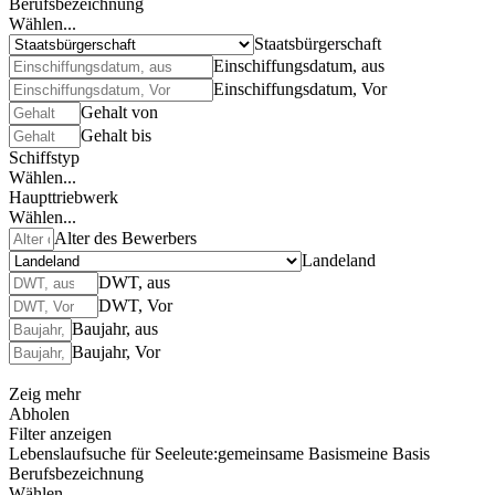
Berufsbezeichnung
Wählen...
Staatsbürgerschaft
Einschiffungsdatum, aus
Einschiffungsdatum, Vor
Gehalt von
Gehalt bis
Schiffstyp
Wählen...
Haupttriebwerk
Wählen...
Alter des Bewerbers
Landeland
DWT, aus
DWT, Vor
Baujahr, aus
Baujahr, Vor
Zeig mehr
Abholen
Filter anzeigen
Lebenslaufsuche für Seeleute:
gemeinsame Basis
meine Basis
Berufsbezeichnung
Wählen...