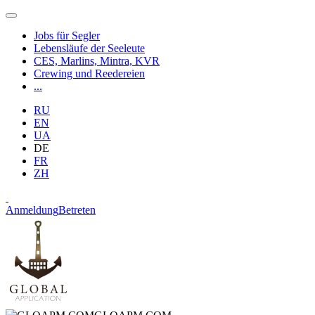
Jobs für Segler
Lebensläufe der Seeleute
CES, Marlins, Mintra, KVR
Crewing und Reedereien
...
RU
EN
UA
DE
FR
ZH
Anmeldung
Betreten