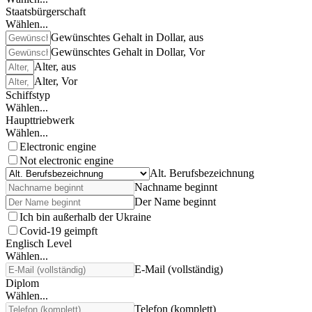
Staatsbürgerschaft
Wählen...
Gewünschtes Gehalt in Dollar, aus
Gewünschtes Gehalt in Dollar, Vor
Alter, aus
Alter, Vor
Schiffstyp
Wählen...
Haupttriebwerk
Wählen...
Electronic engine
Not electronic engine
Alt. Berufsbezeichnung
Nachname beginnt
Der Name beginnt
Ich bin außerhalb der Ukraine
Covid-19 geimpft
Englisch Level
Wählen...
E-Mail (vollständig)
Diplom
Wählen...
Telefon (komplett)