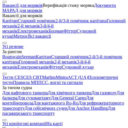
Вакансії для моряків
Верифікація стажу моряка
Документи
МАРАД для моряків
Вакансії для моряків
Капітан
Старший помічник
2-й/3-й помічник капітана
Головний
механік
2-й механік
3-й/4-й
механік
Електромеханік
Боцман
Фіттер
Судновий
кухар
Матрос
Всі вакансії
Усі резюме
За рангом
Boatswain
Seeman
Капітан
Старший помічник
2-й/3-й помічник
капітана
Головний механік
2-й механік
3-й/4-й
механік
Електромеханік
Фіттер
Судновий кухар
Тести CES
CES CBT
Marlins
Mintra
ACT (UA)
Психометричні
тести
Правила МППСС, вогні та сигнали
За типом судна
Для нафтового танкера
Для хімічного танкера
Для газовозу
Для
балкера
Для суховантажу
Для General Cargo
Для
контейнеровоза
Для вантажного Ro-Ro
Для рефрижераторного
транспорту
Для сейсмічних суден
Для Anchor Handling
Для
пасажирського транспорту
Усі крюїнгові компанії
На карті