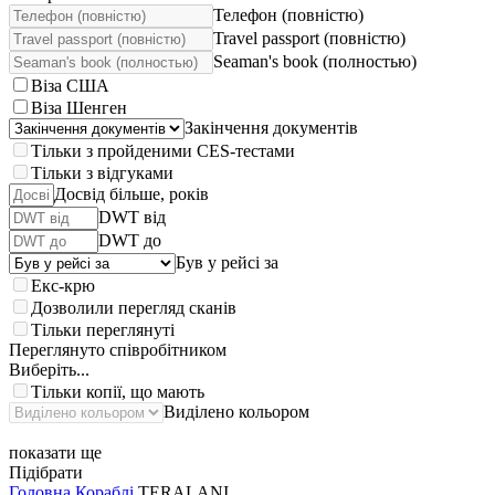
Телефон (повністю)
Travel passport (повністю)
Seaman's book (полностью)
Віза США
Віза Шенген
Закінчення документів
Тільки з пройденими CES-тестами
Тільки з відгуками
Досвід більше, років
DWT від
DWT до
Був у рейсі за
Екс-крю
Дозволили перегляд сканів
Тільки переглянуті
Переглянуто співробітником
Виберіть...
Тільки копії, що мають
Виділено кольором
показати ще
Підібрати
Головна
Кораблі
TERALANI