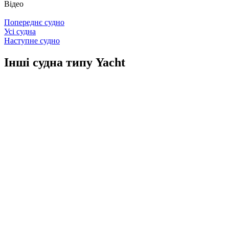
Відео
Попереднє судно
Усі судна
Наступне судно
Інші судна типу Yacht