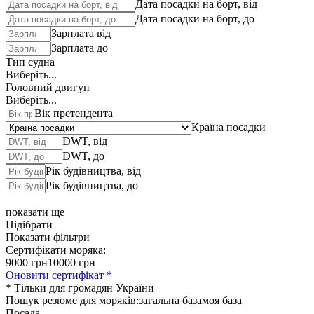
Дата посадки на борт, від
Дата посадки на борт, до
Зарплата від
Зарплата до
Тип судна
Виберіть...
Головний двигун
Виберіть...
Вік претендента
Країна посадки
DWT, від
DWT, до
Рік будівництва, від
Рік будівництва, до
показати ще
Підібрати
Показати фільтри
Сертифікати моряка:
9000 грн
10000 грн
Оновити сертифікат *
* Тільки для громадян України
Пошук резюме для моряків:
загальна база
моя база
Посада