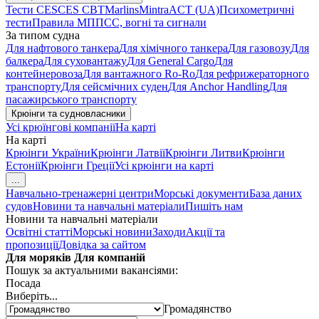
Тести CES
CES CBT
Marlins
Mintra
ACT (UA)
Психометричні
тести
Правила МППСС, вогні та сигнали
За типом судна
Для нафтового танкера
Для хімічного танкера
Для газовозу
Для
балкера
Для суховантажу
Для General Cargo
Для
контейнеровоза
Для вантажного Ro-Ro
Для рефрижераторного
транспорту
Для сейсмічних суден
Для Anchor Handling
Для
пасажирського транспорту
Крюінги та судновласники
Усі крюїнгові компанії
На карті
На карті
Крюінги України
Крюінги Латвії
Крюінги Литви
Крюінги
Естонії
Крюінги Греції
Усі крюінги на карті
...
Навчально-тренажерні центри
Морські документи
База даних
судов
Новини та навчальні матеріали
Пишіть нам
Новини та навчальні матеріали
Освітні статті
Морські новини
Заходи
Акції та
пропозиції
Довідка за сайтом
Для моряків
Для компаній
Пошук за актуальними вакансіями:
Посада
Виберіть...
Громадянство