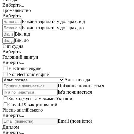
Виберіть...
Громадянство
Виберіть...
Бажана зарплата у доларах, від
Бажана зарплата у доларах, до
Вік, від
Вік, до
Тип судна
Виберіть...
Головний двигун
Виберіть...
Electronic engine
Not electronic engine
Альт. посада
Прізвище починається
Ім'я починається
Знаходжусь за межами України
Covid-19 вакцинований
Рівень англійського
Виберіть...
Email (повністю)
Диплом
Виберіть...