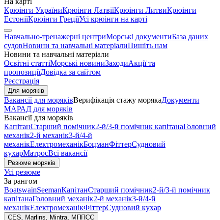
На карті
Крюінги України
Крюінги Латвії
Крюінги Литви
Крюінги
Естонії
Крюінги Греції
Усі крюінги на карті
Навчально-тренажерні центри
Морські документи
База даних
судов
Новини та навчальні матеріали
Пишіть нам
Новини та навчальні матеріали
Освітні статті
Морські новини
Заходи
Акції та
пропозиції
Довідка за сайтом
Реєстрація
Для моряків
Вакансії для моряків
Верифікація стажу моряка
Документи
МАРАД для моряків
Вакансії для моряків
Капітан
Старший помічник
2-й/3-й помічник капітана
Головний
механік
2-й механік
3-й/4-й
механік
Електромеханік
Боцман
Фіттер
Судновий
кухар
Матрос
Всі вакансії
Резюме моряків
Усі резюме
За рангом
Boatswain
Seeman
Капітан
Старший помічник
2-й/3-й помічник
капітана
Головний механік
2-й механік
3-й/4-й
механік
Електромеханік
Фіттер
Судновий кухар
CES, Marlins, Mintra, МППСС