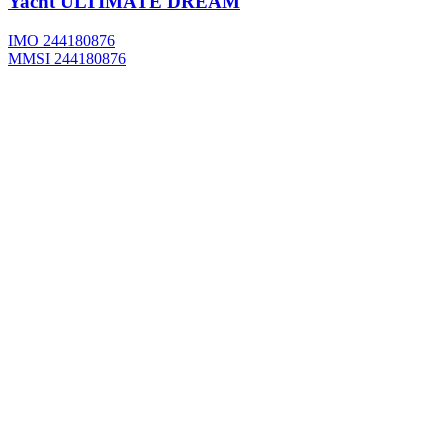
Yacht
ULTIMATE DREAM
IMO 244180876
MMSI 244180876