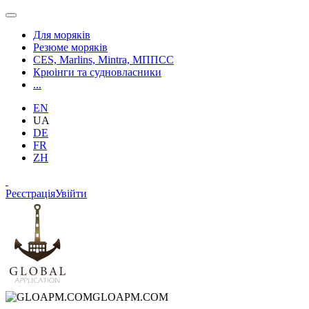
Для моряків
Резюме моряків
CES, Marlins, Mintra, МППСС
Крюінги та судновласники
...
EN
UA
DE
FR
ZH
Реєстрація
Увійти
GLOAPM.COM