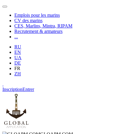
Emplois pour les marins
CV des marins
CES, Marlins, Mintra, RIPAM
Recrutement & armateurs
...
RU
EN
UA
DE
FR
ZH
Inscription
Entrer