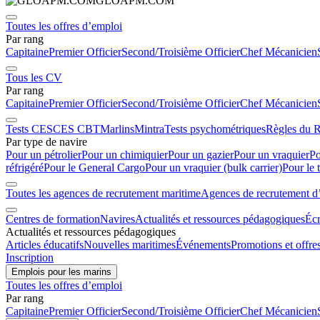
GLOAPM.COM
Toutes les offres d’emploi
Par rang
Capitaine
Premier Officier
Second/Troisième Officier
Chef Mécanicien
Tous les CV
Par rang
Capitaine
Premier Officier
Second/Troisième Officier
Chef Mécanicien
Tests CES
CES CBT
Marlins
Mintra
Tests psychométriques
Règles du R
Par type de navire
Pour un pétrolier
Pour un chimiquier
Pour un gazier
Pour un vraquier
Po
réfrigéré
Pour le General Cargo
Pour un vraquier (bulk carrier)
Pour le 
Toutes les agences de recrutement maritime
Agences de recrutement d’é
Centres de formation
Navires
Actualités et ressources pédagogiques
Écr
Actualités et ressources pédagogiques
Articles éducatifs
Nouvelles maritimes
Événements
Promotions et offre
Inscription
Emplois pour les marins
Toutes les offres d’emploi
Par rang
Capitaine
Premier Officier
Second/Troisième Officier
Chef Mécanicien