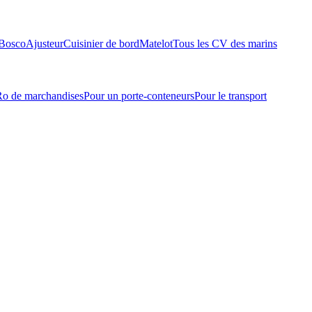
Bosco
Ajusteur
Cuisinier de bord
Matelot
Tous les CV des marins
-Ro de marchandises
Pour un porte-conteneurs
Pour le transport