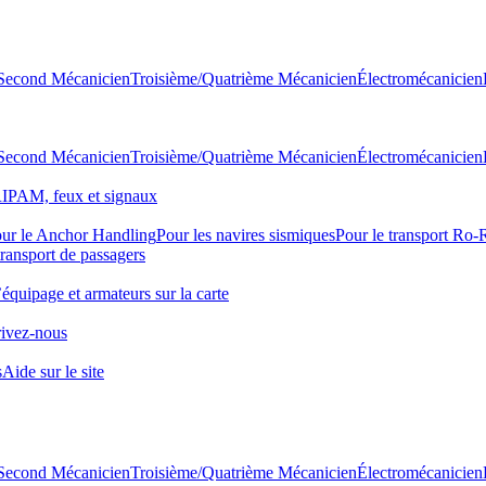
Second Mécanicien
Troisième/Quatrième Mécanicien
Électromécanicien
Second Mécanicien
Troisième/Quatrième Mécanicien
Électromécanicien
IPAM, feux et signaux
ur le Anchor Handling
Pour les navires sismiques
Pour le transport Ro
transport de passagers
quipage et armateurs sur la carte
ivez-nous
s
Aide sur le site
Second Mécanicien
Troisième/Quatrième Mécanicien
Électromécanicien