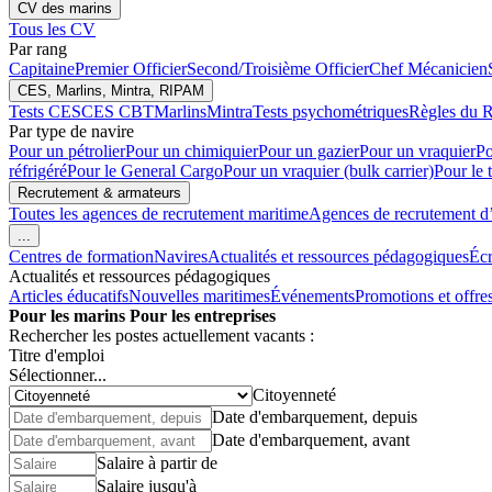
CV des marins
Tous les CV
Par rang
Capitaine
Premier Officier
Second/Troisième Officier
Chef Mécanicien
CES, Marlins, Mintra, RIPAM
Tests CES
CES CBT
Marlins
Mintra
Tests psychométriques
Règles du R
Par type de navire
Pour un pétrolier
Pour un chimiquier
Pour un gazier
Pour un vraquier
Po
réfrigéré
Pour le General Cargo
Pour un vraquier (bulk carrier)
Pour le 
Recrutement & armateurs
Toutes les agences de recrutement maritime
Agences de recrutement d’é
...
Centres de formation
Navires
Actualités et ressources pédagogiques
Écr
Actualités et ressources pédagogiques
Articles éducatifs
Nouvelles maritimes
Événements
Promotions et offre
Pour les marins
Pour les entreprises
Rechercher les postes actuellement vacants :
Titre d'emploi
Sélectionner...
Citoyenneté
Date d'embarquement, depuis
Date d'embarquement, avant
Salaire à partir de
Salaire jusqu'à