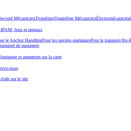
Second Mécanicien
Troisième/Quatrième Mécanicien
Électromécanicien
IPAM, feux et signaux
ur le Anchor Handling
Pour les navires sismiques
Pour le transport Ro
transport de passagers
quipage et armateurs sur la carte
ivez-nous
s
Aide sur le site