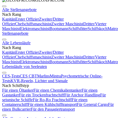
GLOAPM.COM
Alle Stellenangebote
Nach Rang
Kapitän
Erster Offizier
Zweiter/Dritter
Offizier
Chefschiffsmaschinist
Zweiter Maschinist
Dritter/Vierter
Maschinist
Elektromaschinist
Bootsmann
Schiffsfitter
Schiffskoch
Matro
Stellenangebote
Alle Lebensläufe
Nach Rang
Kapitän
Erster Offizier
Zweiter/Dritter
Offizier
Chefschiffsmaschinist
Zweiter Maschinist
Dritter/Vierter
Maschinist
Elektromaschinist
Bootsmann
Schiffsfitter
Schiffskoch
Matro
Lebensläufe von Seeleuten
CES-Tests
CES CBT
Marlins
Mintra
Psychometrische Online-
Tests
KVR-Regeln, Lichter und Signale
Nach Schiffstyp
Für einen Öltanker
Für einen Chemikalientanker
Für einen
Gastanker
Für ein Trockenfrachtschiff
Für Anchor Handling
Für
seismische Schiffe
Für Ro-Ro Frachtschiff
Für einen
Containerschiff
Für einen Kühlschifftransport
Für General Cargo
Für
einen Bulkcarrier
Für den Passagiertransport