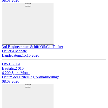
08.08.2026
🇺🇦
3rd Engineer zum Schiff Oil/Ch. Tanker
Dauer:
4 Monate
Landedatum:
15.10.2026
DWT:
6 304
Baujahr:
2 010
4 200
$ pro Monat
Datum der Erstellung/Aktualisierung:
08.08.2026
🇺🇦