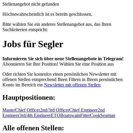
Stellenangebot nicht gefunden
Höchstwahrscheinlich ist es bereits geschlossen.
Bitte wählen Sie ein anderes Stellenangebot aus, das Ihren
Suchkriterien entspricht:
Jobs für Segler
Informieren Sie sich über neue Stellenangebote in Telegram!
Abonnieren Sie Ihre Position!
Wählen Sie eine Position aus
Oder richten Sie kostenlos einen persönlichen Newsletter mit
offenen Stellen entsprechend Ihren Filtern in Ihrem persönlichen
Konto im Bereich ein
Newsletter mit offenen Stellen
Hauptpositionen:
Master
Chief Officer
2nd/3rd Officer
Chief Engineer
2nd
Engineer
3rd/4th Engineer
ETO
Boatswain
Fitter
Cook
Seaman
Alle offenen Stellen: