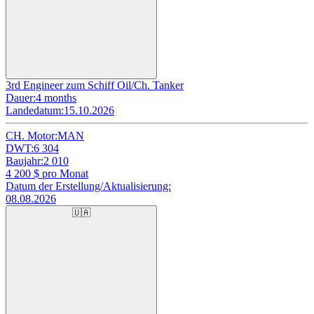
3rd Engineer zum Schiff Oil/Ch. Tanker
Dauer:
4 months
Landedatum:
15.10.2026
CH. Motor:
MAN
DWT:
6 304
Baujahr:
2 010
4 200
$ pro Monat
Datum der Erstellung/Aktualisierung:
08.08.2026
🇺🇦