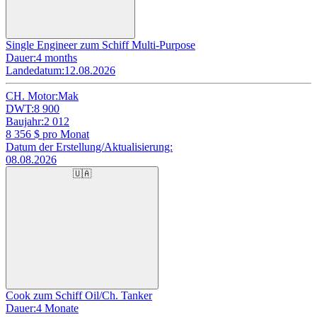
Single Engineer zum Schiff Multi-Purpose
Dauer:
4 months
Landedatum:
12.08.2026
CH. Motor:
Mak
DWT:
8 900
Baujahr:
2 012
8 356
$ pro Monat
Datum der Erstellung/Aktualisierung:
08.08.2026
🇺🇦
Cook zum Schiff Oil/Ch. Tanker
Dauer:
4 Monate