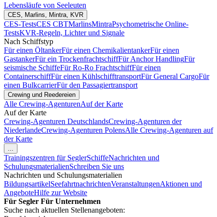
Lebensläufe von Seeleuten
CES, Marlins, Mintra, KVR
CES-Tests
CES CBT
Marlins
Mintra
Psychometrische Online-
Tests
KVR-Regeln, Lichter und Signale
Nach Schiffstyp
Für einen Öltanker
Für einen Chemikalientanker
Für einen
Gastanker
Für ein Trockenfrachtschiff
Für Anchor Handling
Für
seismische Schiffe
Für Ro-Ro Frachtschiff
Für einen
Containerschiff
Für einen Kühlschifftransport
Für General Cargo
Für
einen Bulkcarrier
Für den Passagiertransport
Crewing und Reedereien
Alle Crewing-Agenturen
Auf der Karte
Auf der Karte
Crewing-Agenturen Deutschlands
Crewing-Agenturen der
Niederlande
Crewing-Agenturen Polens
Alle Crewing-Agenturen auf
der Karte
...
Trainingszentren für Segler
Schiffe
Nachrichten und
Schulungsmaterialien
Schreiben Sie uns
Nachrichten und Schulungsmaterialien
Bildungsartikel
Seefahrtnachrichten
Veranstaltungen
Aktionen und
Angebote
Hilfe zur Website
Für Segler
Für Unternehmen
Suche nach aktuellen Stellenangeboten: