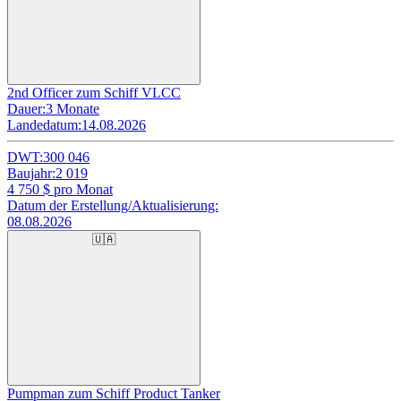
2nd Officer zum Schiff VLCC
Dauer:
3 Monate
Landedatum:
14.08.2026
DWT:
300 046
Baujahr:
2 019
4 750
$ pro Monat
Datum der Erstellung/Aktualisierung:
08.08.2026
🇺🇦
Pumpman zum Schiff Product Tanker