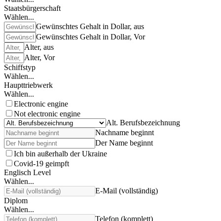
Staatsbürgerschaft
Wählen...
Gewünschtes Gehalt in Dollar, aus
Gewünschtes Gehalt in Dollar, Vor
Alter, aus
Alter, Vor
Schiffstyp
Wählen...
Haupttriebwerk
Wählen...
Electronic engine
Not electronic engine
Alt. Berufsbezeichnung
Nachname beginnt
Der Name beginnt
Ich bin außerhalb der Ukraine
Covid-19 geimpft
Englisch Level
Wählen...
E-Mail (vollständig)
Diplom
Wählen...
Telefon (komplett)