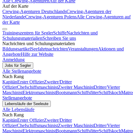
Alle Crewing-Agenturen
Auf der Karte
Auf der Karte
Crewing-Agenturen Deutschlands
Crewing-Agenturen der
Niederlande
Crewing-Agenturen Polens
Alle Crewing-Agenturen auf
der Karte
Trainingszentren für Segler
Schiffe
Nachrichten und
Schulungsmaterialien
Schreiben Sie uns
Nachrichten und Schulungsmaterialien
Bildungsartikel
Seefahrtnachrichten
Veranstaltungen
Aktionen und
Angebote
Hilfe zur Website
Anmeldung
Jobs für Segler
Alle Stellenangebote
Nach Rang
Kapitän
Erster Offizier
Zweiter/Dritter
Offizier
Chefschiffsmaschinist
Zweiter Maschinist
Dritter/Vierter
Maschinist
Elektromaschinist
Bootsmann
Schiffsfitter
Schiffskoch
Matro
Stellenangebote
Lebensläufe der Seeleute
Alle Lebensläufe
Nach Rang
Kapitän
Erster Offizier
Zweiter/Dritter
Offizier
Chefschiffsmaschinist
Zweiter Maschinist
Dritter/Vierter
Maschinist
Elektromaschinist
Bootsmann
Schiffsfitter
Schiffskoch
Matro