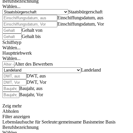
Berufsbezeichnung
Wählen...
Staatsbürgerschaft
Einschiffungsdatum, aus
Einschiffungsdatum, Vor
Gehalt von
Gehalt bis
Schiffstyp
Wählen...
Haupttriebwerk
Wählen...
Alter des Bewerbers
Landeland
DWT, aus
DWT, Vor
Baujahr, aus
Baujahr, Vor
Zeig mehr
Abholen
Filter anzeigen
Lebenslaufsuche für Seeleute:
gemeinsame Basis
meine Basis
Berufsbezeichnung
Wählen...