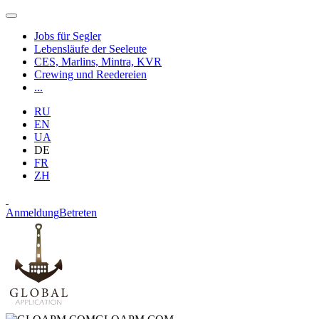
Jobs für Segler
Lebensläufe der Seeleute
CES, Marlins, Mintra, KVR
Crewing und Reedereien
...
RU
EN
UA
DE
FR
ZH
Anmeldung
Betreten