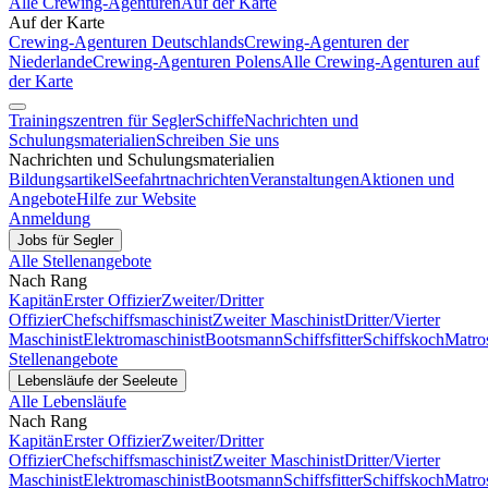
Alle Crewing-Agenturen
Auf der Karte
Auf der Karte
Crewing-Agenturen Deutschlands
Crewing-Agenturen der
Niederlande
Crewing-Agenturen Polens
Alle Crewing-Agenturen auf
der Karte
Trainingszentren für Segler
Schiffe
Nachrichten und
Schulungsmaterialien
Schreiben Sie uns
Nachrichten und Schulungsmaterialien
Bildungsartikel
Seefahrtnachrichten
Veranstaltungen
Aktionen und
Angebote
Hilfe zur Website
Anmeldung
Jobs für Segler
Alle Stellenangebote
Nach Rang
Kapitän
Erster Offizier
Zweiter/Dritter
Offizier
Chefschiffsmaschinist
Zweiter Maschinist
Dritter/Vierter
Maschinist
Elektromaschinist
Bootsmann
Schiffsfitter
Schiffskoch
Matro
Stellenangebote
Lebensläufe der Seeleute
Alle Lebensläufe
Nach Rang
Kapitän
Erster Offizier
Zweiter/Dritter
Offizier
Chefschiffsmaschinist
Zweiter Maschinist
Dritter/Vierter
Maschinist
Elektromaschinist
Bootsmann
Schiffsfitter
Schiffskoch
Matro