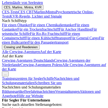
Lebensläufe von Seeleuten
CES, Marlins, Mintra, KVR
CES-Tests
CES CBT
Marlins
Mintra
Psychometrische Online-
Tests
KVR-Regeln, Lichter und Signale
Nach Schiffstyp
Für einen Öltanker
Für einen Chemikalientanker
Für einen
Gastanker
Für ein Trockenfrachtschiff
Für Anchor Handling
Für
seismische Schiffe
Für Ro-Ro Frachtschiff
Für einen
Containerschiff
Für einen Kühlschifftransport
Für General Cargo
Für
einen Bulkcarrier
Für den Passagiertransport
Crewing und Reedereien
Alle Crewing-Agenturen
Auf der Karte
Auf der Karte
Crewing-Agenturen Deutschlands
Crewing-Agenturen der
Niederlande
Crewing-Agenturen Polens
Alle Crewing-Agenturen auf
der Karte
...
Trainingszentren für Segler
Schiffe
Nachrichten und
Schulungsmaterialien
Schreiben Sie uns
Nachrichten und Schulungsmaterialien
Bildungsartikel
Seefahrtnachrichten
Veranstaltungen
Aktionen und
Angebote
Hilfe zur Website
Für Segler
Für Unternehmen
Suche nach aktuellen Stellenangeboten: