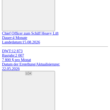
Chief Officer zum Schiff Heavy Lift
Dauer:
4 Monate
Landedatum:
15.08.2026
DWT:
12 873
Baujahr:
2 007
7 800
$ pro Monat
Datum der Erstellung/Aktualisierung:
22.05.2026
🇺🇦