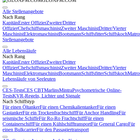
GLOAPM.COM
Alle Stellenangebote
Nach Rang
Kapitän
Erster Offizier
Zweiter/Dritter
Offizier
Chefschiffsmaschinist
Zweiter Maschinist
Dritter/Vierter
Maschinist
Elektromaschinist
Bootsmann
Schiffsfitter
Schiffskoch
Matro
Stellenangebote
Alle Lebensläufe
Nach Rang
Kapitän
Erster Offizier
Zweiter/Dritter
Offizier
Chefschiffsmaschinist
Zweiter Maschinist
Dritter/Vierter
Maschinist
Elektromaschinist
Bootsmann
Schiffsfitter
Schiffskoch
Matro
Lebensläufe von Seeleuten
CES-Tests
CES CBT
Marlins
Mintra
Psychometrische Online-
Tests
KVR-Regeln, Lichter und Signale
Nach Schiffstyp
Für einen Öltanker
Für einen Chemikalientanker
Für einen
Gastanker
Für ein Trockenfrachtschiff
Für Anchor Handling
Für
seismische Schiffe
Für Ro-Ro Frachtschiff
Für einen
Containerschiff
Für einen Kühlschifftransport
Für General Cargo
Für
einen Bulkcarrier
Für den Passagiertransport