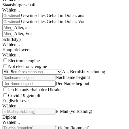
Staatsbürgerschaft
Wählen...
Gewünschtes Gehalt in Dollar, aus
Gewünschtes Gehalt in Dollar, Vor
Alter, aus
Alter, Vor
Schiffstyp
Wählen...
Haupttriebwerk
Wählen...
Electronic engine
Not electronic engine
Alt. Berufsbezeichnung
Nachname beginnt
Der Name beginnt
Ich bin außerhalb der Ukraine
Covid-19 geimpft
Englisch Level
Wählen...
E-Mail (vollständig)
Diplom
Wählen...
Telefon (komplett)