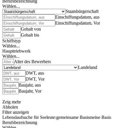
Berufsbezeichnung
Wählen...
Staatsbürgerschaft
Einschiffungsdatum, aus
Einschiffungsdatum, Vor
Gehalt von
Gehalt bis
Schiffstyp
Wählen...
Haupttriebwerk
Wählen...
Alter des Bewerbers
Landeland
DWT, aus
DWT, Vor
Baujahr, aus
Baujahr, Vor
Zeig mehr
Abholen
Filter anzeigen
Lebenslaufsuche für Seeleute:
gemeinsame Basis
meine Basis
Berufsbezeichnung
Wählen...