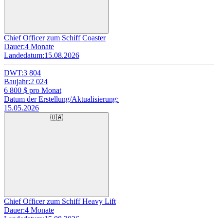
Chief Officer zum Schiff Coaster
Dauer:
4 Monate
Landedatum:
15.08.2026
DWT:
3 804
Baujahr:
2 024
6 800
$ pro Monat
Datum der Erstellung/Aktualisierung:
15.05.2026
🇺🇦
Chief Officer zum Schiff Heavy Lift
Dauer:
4 Monate