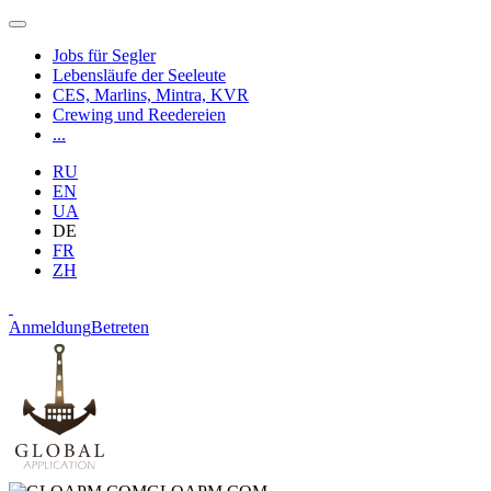
Jobs für Segler
Lebensläufe der Seeleute
CES, Marlins, Mintra, KVR
Crewing und Reedereien
...
RU
EN
UA
DE
FR
ZH
Anmeldung
Betreten