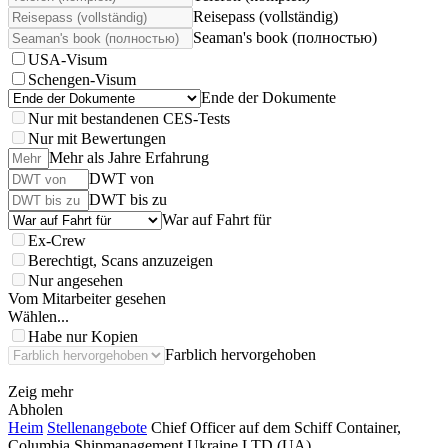
Reisepass (vollständig)
Seaman's book (полностью)
USA-Visum
Schengen-Visum
Ende der Dokumente
Nur mit bestandenen CES-Tests
Nur mit Bewertungen
Mehr als Jahre Erfahrung
DWT von
DWT bis zu
War auf Fahrt für
Ex-Crew
Berechtigt, Scans anzuzeigen
Nur angesehen
Vom Mitarbeiter gesehen
Wählen...
Habe nur Kopien
Farblich hervorgehoben
Zeig mehr
Abholen
Heim
Stellenangebote
Chief Officer auf dem Schiff Container,
Columbia Shipmanagement Ukraine LTD (UA)