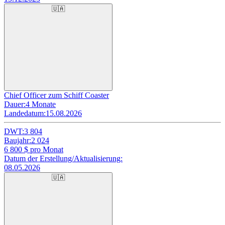
🇺🇦
Chief Officer zum Schiff Coaster
Dauer:
4 Monate
Landedatum:
15.08.2026
DWT:
3 804
Baujahr:
2 024
6 800
$ pro Monat
Datum der Erstellung/Aktualisierung:
08.05.2026
🇺🇦