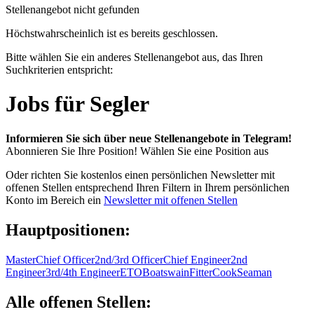
Stellenangebot nicht gefunden
Höchstwahrscheinlich ist es bereits geschlossen.
Bitte wählen Sie ein anderes Stellenangebot aus, das Ihren
Suchkriterien entspricht:
Jobs für Segler
Informieren Sie sich über neue Stellenangebote in Telegram!
Abonnieren Sie Ihre Position!
Wählen Sie eine Position aus
Oder richten Sie kostenlos einen persönlichen Newsletter mit
offenen Stellen entsprechend Ihren Filtern in Ihrem persönlichen
Konto im Bereich ein
Newsletter mit offenen Stellen
Hauptpositionen:
Master
Chief Officer
2nd/3rd Officer
Chief Engineer
2nd
Engineer
3rd/4th Engineer
ETO
Boatswain
Fitter
Cook
Seaman
Alle offenen Stellen: