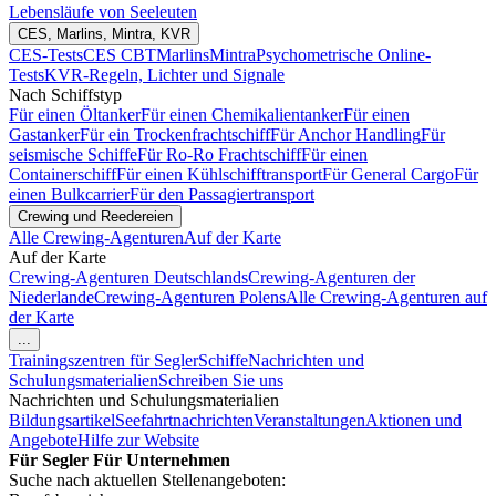
Lebensläufe von Seeleuten
CES, Marlins, Mintra, KVR
CES-Tests
CES CBT
Marlins
Mintra
Psychometrische Online-
Tests
KVR-Regeln, Lichter und Signale
Nach Schiffstyp
Für einen Öltanker
Für einen Chemikalientanker
Für einen
Gastanker
Für ein Trockenfrachtschiff
Für Anchor Handling
Für
seismische Schiffe
Für Ro-Ro Frachtschiff
Für einen
Containerschiff
Für einen Kühlschifftransport
Für General Cargo
Für
einen Bulkcarrier
Für den Passagiertransport
Crewing und Reedereien
Alle Crewing-Agenturen
Auf der Karte
Auf der Karte
Crewing-Agenturen Deutschlands
Crewing-Agenturen der
Niederlande
Crewing-Agenturen Polens
Alle Crewing-Agenturen auf
der Karte
...
Trainingszentren für Segler
Schiffe
Nachrichten und
Schulungsmaterialien
Schreiben Sie uns
Nachrichten und Schulungsmaterialien
Bildungsartikel
Seefahrtnachrichten
Veranstaltungen
Aktionen und
Angebote
Hilfe zur Website
Für Segler
Für Unternehmen
Suche nach aktuellen Stellenangeboten: