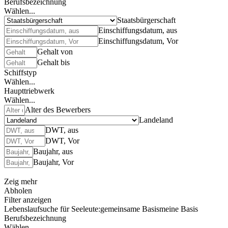
Berufsbezeichnung
Wählen...
Staatsbürgerschaft
Einschiffungsdatum, aus
Einschiffungsdatum, Vor
Gehalt von
Gehalt bis
Schiffstyp
Wählen...
Haupttriebwerk
Wählen...
Alter des Bewerbers
Landeland
DWT, aus
DWT, Vor
Baujahr, aus
Baujahr, Vor
Zeig mehr
Abholen
Filter anzeigen
Lebenslaufsuche für Seeleute:
gemeinsame Basis
meine Basis
Berufsbezeichnung
Wählen...