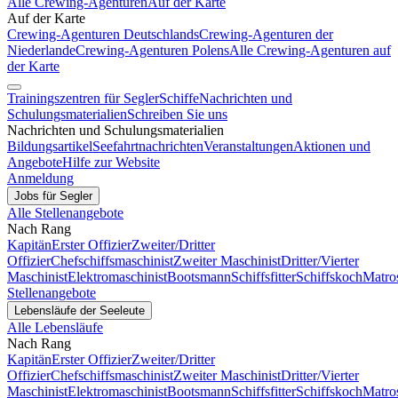
Alle Crewing-Agenturen
Auf der Karte
Auf der Karte
Crewing-Agenturen Deutschlands
Crewing-Agenturen der
Niederlande
Crewing-Agenturen Polens
Alle Crewing-Agenturen auf
der Karte
Trainingszentren für Segler
Schiffe
Nachrichten und
Schulungsmaterialien
Schreiben Sie uns
Nachrichten und Schulungsmaterialien
Bildungsartikel
Seefahrtnachrichten
Veranstaltungen
Aktionen und
Angebote
Hilfe zur Website
Anmeldung
Jobs für Segler
Alle Stellenangebote
Nach Rang
Kapitän
Erster Offizier
Zweiter/Dritter
Offizier
Chefschiffsmaschinist
Zweiter Maschinist
Dritter/Vierter
Maschinist
Elektromaschinist
Bootsmann
Schiffsfitter
Schiffskoch
Matro
Stellenangebote
Lebensläufe der Seeleute
Alle Lebensläufe
Nach Rang
Kapitän
Erster Offizier
Zweiter/Dritter
Offizier
Chefschiffsmaschinist
Zweiter Maschinist
Dritter/Vierter
Maschinist
Elektromaschinist
Bootsmann
Schiffsfitter
Schiffskoch
Matro