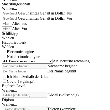
Staatsbürgerschaft
Wählen...
Gewünschtes Gehalt in Dollar, aus
Gewünschtes Gehalt in Dollar, Vor
Alter, aus
Alter, Vor
Schiffstyp
Wählen...
Haupttriebwerk
Wählen...
Electronic engine
Not electronic engine
Alt. Berufsbezeichnung
Nachname beginnt
Der Name beginnt
Ich bin außerhalb der Ukraine
Covid-19 geimpft
Englisch Level
Wählen...
E-Mail (vollständig)
Diplom
Wählen...
Telefon (komplett)