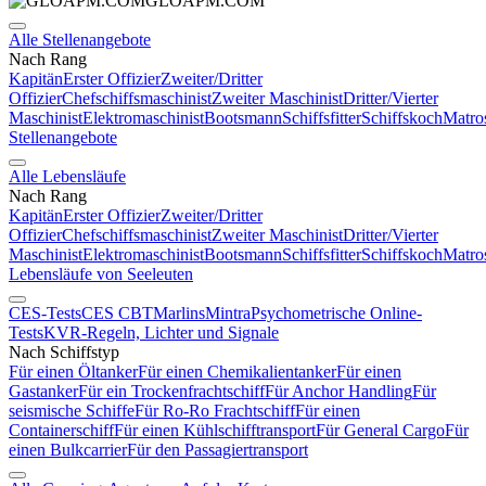
GLOAPM.COM
Alle Stellenangebote
Nach Rang
Kapitän
Erster Offizier
Zweiter/Dritter
Offizier
Chefschiffsmaschinist
Zweiter Maschinist
Dritter/Vierter
Maschinist
Elektromaschinist
Bootsmann
Schiffsfitter
Schiffskoch
Matro
Stellenangebote
Alle Lebensläufe
Nach Rang
Kapitän
Erster Offizier
Zweiter/Dritter
Offizier
Chefschiffsmaschinist
Zweiter Maschinist
Dritter/Vierter
Maschinist
Elektromaschinist
Bootsmann
Schiffsfitter
Schiffskoch
Matro
Lebensläufe von Seeleuten
CES-Tests
CES CBT
Marlins
Mintra
Psychometrische Online-
Tests
KVR-Regeln, Lichter und Signale
Nach Schiffstyp
Für einen Öltanker
Für einen Chemikalientanker
Für einen
Gastanker
Für ein Trockenfrachtschiff
Für Anchor Handling
Für
seismische Schiffe
Für Ro-Ro Frachtschiff
Für einen
Containerschiff
Für einen Kühlschifftransport
Für General Cargo
Für
einen Bulkcarrier
Für den Passagiertransport