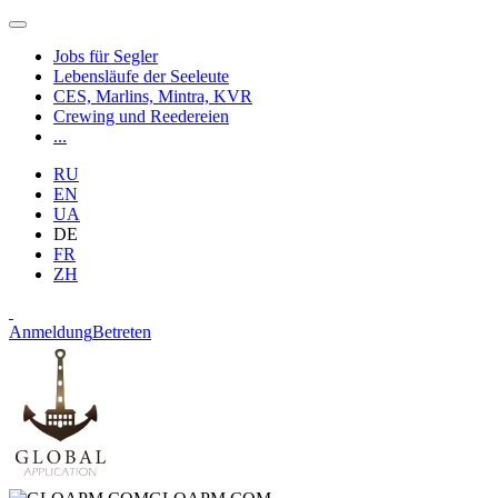
Jobs für Segler
Lebensläufe der Seeleute
CES, Marlins, Mintra, KVR
Crewing und Reedereien
...
RU
EN
UA
DE
FR
ZH
Anmeldung
Betreten