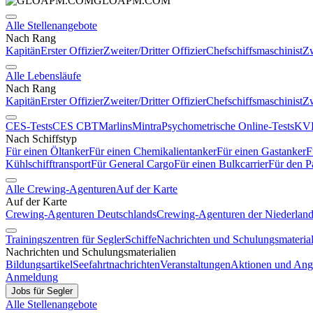
GLOAPM.COM
Alle Stellenangebote
Nach Rang
Kapitän
Erster Offizier
Zweiter/Dritter Offizier
Chefschiffsmaschinist
Zw
Alle Lebensläufe
Nach Rang
Kapitän
Erster Offizier
Zweiter/Dritter Offizier
Chefschiffsmaschinist
Zw
CES-Tests
CES CBT
Marlins
Mintra
Psychometrische Online-Tests
KVR
Nach Schiffstyp
Für einen Öltanker
Für einen Chemikalientanker
Für einen Gastanker
F
Kühlschifftransport
Für General Cargo
Für einen Bulkcarrier
Für den P
Alle Crewing-Agenturen
Auf der Karte
Auf der Karte
Crewing-Agenturen Deutschlands
Crewing-Agenturen der Niederlan
Trainingszentren für Segler
Schiffe
Nachrichten und Schulungsmaterial
Nachrichten und Schulungsmaterialien
Bildungsartikel
Seefahrtnachrichten
Veranstaltungen
Aktionen und Ang
Anmeldung
Jobs für Segler
Alle Stellenangebote