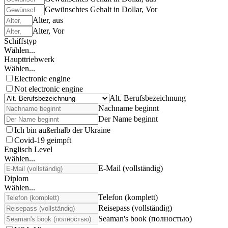
Gewünschtes Gehalt in Dollar, Vor
Alter, aus
Alter, Vor
Schiffstyp
Wählen...
Haupttriebwerk
Wählen...
Electronic engine
Not electronic engine
Alt. Berufsbezeichnung
Nachname beginnt
Der Name beginnt
Ich bin außerhalb der Ukraine
Covid-19 geimpft
Englisch Level
Wählen...
E-Mail (vollständig)
Diplom
Wählen...
Telefon (komplett)
Reisepass (vollständig)
Seaman's book (полностью)