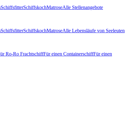
n
Schiffsfitter
Schiffskoch
Matrose
Alle Stellenangebote
n
Schiffsfitter
Schiffskoch
Matrose
Alle Lebensläufe von Seeleuten
ür Ro-Ro Frachtschiff
Für einen Containerschiff
Für einen