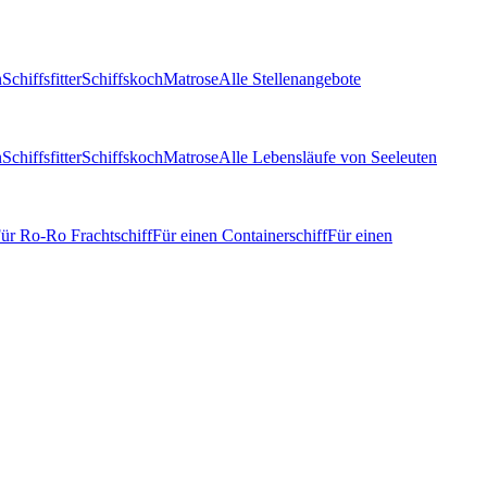
n
Schiffsfitter
Schiffskoch
Matrose
Alle Stellenangebote
n
Schiffsfitter
Schiffskoch
Matrose
Alle Lebensläufe von Seeleuten
ür Ro-Ro Frachtschiff
Für einen Containerschiff
Für einen