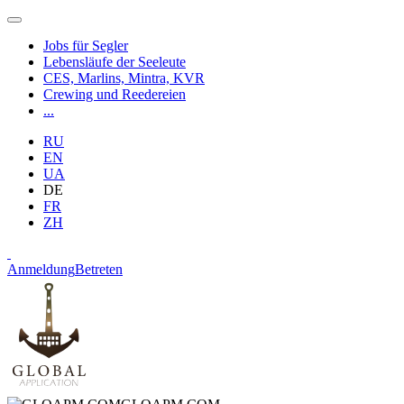
Jobs für Segler
Lebensläufe der Seeleute
CES, Marlins, Mintra, KVR
Crewing und Reedereien
...
RU
EN
UA
DE
FR
ZH
Anmeldung
Betreten