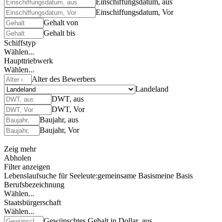
Einschiffungsdatum, aus
Einschiffungsdatum, Vor
Gehalt von
Gehalt bis
Schiffstyp
Wählen...
Haupttriebwerk
Wählen...
Alter des Bewerbers
Landeland
DWT, aus
DWT, Vor
Baujahr, aus
Baujahr, Vor
Zeig mehr
Abholen
Filter anzeigen
Lebenslaufsuche für Seeleute:
gemeinsame Basis
meine Basis
Berufsbezeichnung
Wählen...
Staatsbürgerschaft
Wählen...
Gewünschtes Gehalt in Dollar, aus