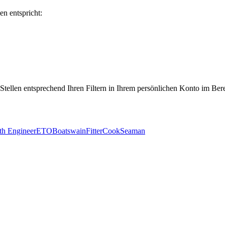
en entspricht:
 Stellen entsprechend Ihren Filtern in Ihrem persönlichen Konto im Ber
th Engineer
ETO
Boatswain
Fitter
Cook
Seaman