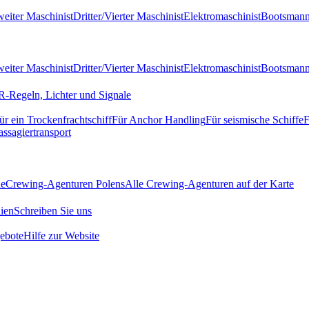
eiter Maschinist
Dritter/Vierter Maschinist
Elektromaschinist
Bootsman
eiter Maschinist
Dritter/Vierter Maschinist
Elektromaschinist
Bootsman
-Regeln, Lichter und Signale
ür ein Trockenfrachtschiff
Für Anchor Handling
Für seismische Schiffe
F
assagiertransport
de
Crewing-Agenturen Polens
Alle Crewing-Agenturen auf der Karte
ien
Schreiben Sie uns
ebote
Hilfe zur Website