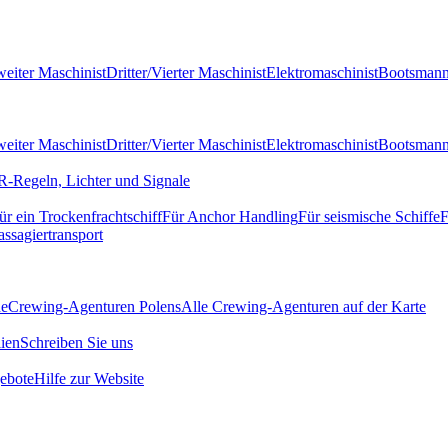
eiter Maschinist
Dritter/Vierter Maschinist
Elektromaschinist
Bootsman
eiter Maschinist
Dritter/Vierter Maschinist
Elektromaschinist
Bootsman
-Regeln, Lichter und Signale
ür ein Trockenfrachtschiff
Für Anchor Handling
Für seismische Schiffe
F
assagiertransport
de
Crewing-Agenturen Polens
Alle Crewing-Agenturen auf der Karte
ien
Schreiben Sie uns
ebote
Hilfe zur Website