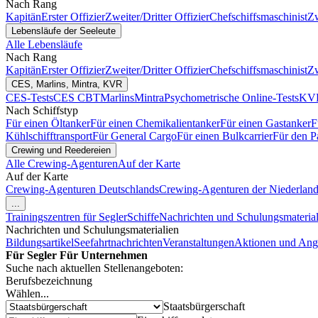
Nach Rang
Kapitän
Erster Offizier
Zweiter/Dritter Offizier
Chefschiffsmaschinist
Zw
Lebensläufe der Seeleute
Alle Lebensläufe
Nach Rang
Kapitän
Erster Offizier
Zweiter/Dritter Offizier
Chefschiffsmaschinist
Zw
CES, Marlins, Mintra, KVR
CES-Tests
CES CBT
Marlins
Mintra
Psychometrische Online-Tests
KVR
Nach Schiffstyp
Für einen Öltanker
Für einen Chemikalientanker
Für einen Gastanker
F
Kühlschifftransport
Für General Cargo
Für einen Bulkcarrier
Für den P
Crewing und Reedereien
Alle Crewing-Agenturen
Auf der Karte
Auf der Karte
Crewing-Agenturen Deutschlands
Crewing-Agenturen der Niederlan
...
Trainingszentren für Segler
Schiffe
Nachrichten und Schulungsmaterial
Nachrichten und Schulungsmaterialien
Bildungsartikel
Seefahrtnachrichten
Veranstaltungen
Aktionen und Ang
Für Segler
Für Unternehmen
Suche nach aktuellen Stellenangeboten:
Berufsbezeichnung
Wählen...
Staatsbürgerschaft