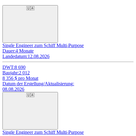
🇺🇦
Single Engineer zum Schiff Multi-Purpose
Dauer:
4 Monate
Landedatum:
12.08.2026
DWT:
8 690
Baujahr:
2 012
8 356
$ pro Monat
Datum der Erstellung/Aktualisierung:
08.08.2026
🇺🇦
Single Engineer zum Schiff Multi-Purpose