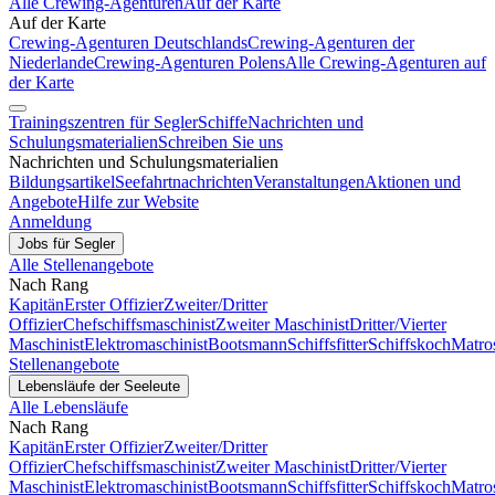
Alle Crewing-Agenturen
Auf der Karte
Auf der Karte
Crewing-Agenturen Deutschlands
Crewing-Agenturen der
Niederlande
Crewing-Agenturen Polens
Alle Crewing-Agenturen auf
der Karte
Trainingszentren für Segler
Schiffe
Nachrichten und
Schulungsmaterialien
Schreiben Sie uns
Nachrichten und Schulungsmaterialien
Bildungsartikel
Seefahrtnachrichten
Veranstaltungen
Aktionen und
Angebote
Hilfe zur Website
Anmeldung
Jobs für Segler
Alle Stellenangebote
Nach Rang
Kapitän
Erster Offizier
Zweiter/Dritter
Offizier
Chefschiffsmaschinist
Zweiter Maschinist
Dritter/Vierter
Maschinist
Elektromaschinist
Bootsmann
Schiffsfitter
Schiffskoch
Matro
Stellenangebote
Lebensläufe der Seeleute
Alle Lebensläufe
Nach Rang
Kapitän
Erster Offizier
Zweiter/Dritter
Offizier
Chefschiffsmaschinist
Zweiter Maschinist
Dritter/Vierter
Maschinist
Elektromaschinist
Bootsmann
Schiffsfitter
Schiffskoch
Matro