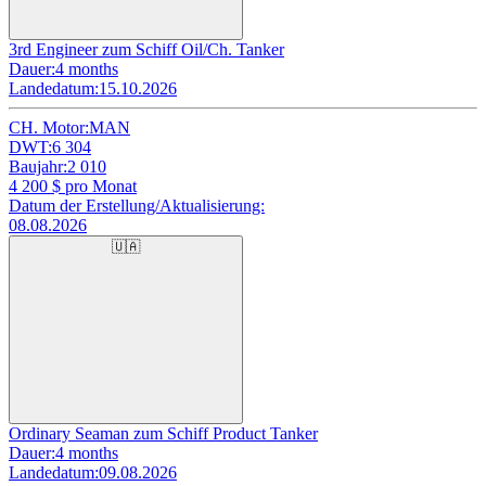
3rd Engineer zum Schiff Oil/Ch. Tanker
Dauer:
4 months
Landedatum:
15.10.2026
CH. Motor:
MAN
DWT:
6 304
Baujahr:
2 010
4 200
$ pro Monat
Datum der Erstellung/Aktualisierung:
08.08.2026
🇺🇦
Ordinary Seaman zum Schiff Product Tanker
Dauer:
4 months
Landedatum:
09.08.2026