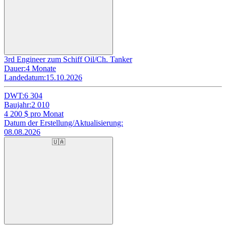
3rd Engineer zum Schiff Oil/Ch. Tanker
Dauer:
4 Monate
Landedatum:
15.10.2026
DWT:
6 304
Baujahr:
2 010
4 200
$ pro Monat
Datum der Erstellung/Aktualisierung:
08.08.2026
🇺🇦