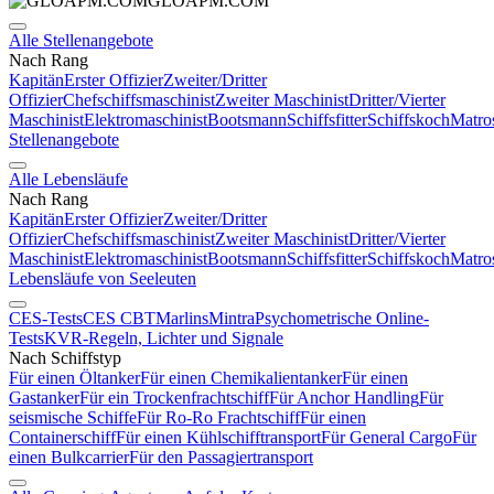
GLOAPM.COM
Alle Stellenangebote
Nach Rang
Kapitän
Erster Offizier
Zweiter/Dritter
Offizier
Chefschiffsmaschinist
Zweiter Maschinist
Dritter/Vierter
Maschinist
Elektromaschinist
Bootsmann
Schiffsfitter
Schiffskoch
Matro
Stellenangebote
Alle Lebensläufe
Nach Rang
Kapitän
Erster Offizier
Zweiter/Dritter
Offizier
Chefschiffsmaschinist
Zweiter Maschinist
Dritter/Vierter
Maschinist
Elektromaschinist
Bootsmann
Schiffsfitter
Schiffskoch
Matro
Lebensläufe von Seeleuten
CES-Tests
CES CBT
Marlins
Mintra
Psychometrische Online-
Tests
KVR-Regeln, Lichter und Signale
Nach Schiffstyp
Für einen Öltanker
Für einen Chemikalientanker
Für einen
Gastanker
Für ein Trockenfrachtschiff
Für Anchor Handling
Für
seismische Schiffe
Für Ro-Ro Frachtschiff
Für einen
Containerschiff
Für einen Kühlschifftransport
Für General Cargo
Für
einen Bulkcarrier
Für den Passagiertransport