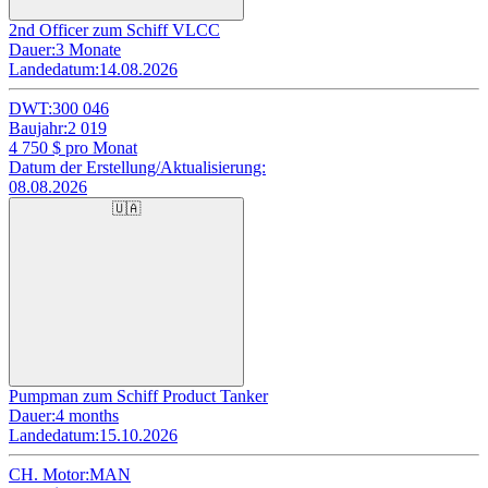
2nd Officer zum Schiff VLCC
Dauer:
3 Monate
Landedatum:
14.08.2026
DWT:
300 046
Baujahr:
2 019
4 750
$ pro Monat
Datum der Erstellung/Aktualisierung:
08.08.2026
🇺🇦
Pumpman zum Schiff Product Tanker
Dauer:
4 months
Landedatum:
15.10.2026
CH. Motor:
MAN