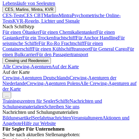
Lebensläufe von Seeleuten
CES, Marlins, Mintra, KVR
CES-Tests
CES CBT
Marlins
Mintra
Psychometrische Online-
Tests
KVR-Regeln, Lichter und Signale
Nach Schiffstyp
Für einen Öltanker
Für einen Chemikalientanker
Für einen
Gastanker
Für ein Trockenfrachtschiff
Für Anchor Handling
Für
seismische Schiffe
Für Ro-Ro Frachtschiff
Für einen
Containerschiff
Für einen Kühlschifftransport
Für General Cargo
Für
einen Bulkcarrier
Für den Passagiertransport
Crewing und Reedereien
Alle Crewing-Agenturen
Auf der Karte
Auf der Karte
Crewing-Agenturen Deutschlands
Crewing-Agenturen der
Niederlande
Crewing-Agenturen Polens
Alle Crewing-Agenturen auf
der Karte
...
Trainingszentren für Segler
Schiffe
Nachrichten und
Schulungsmaterialien
Schreiben Sie uns
Nachrichten und Schulungsmaterialien
Bildungsartikel
Seefahrtnachrichten
Veranstaltungen
Aktionen und
Angebote
Hilfe zur Website
Für Segler
Für Unternehmen
Suche nach aktuellen Stellenangeboten: