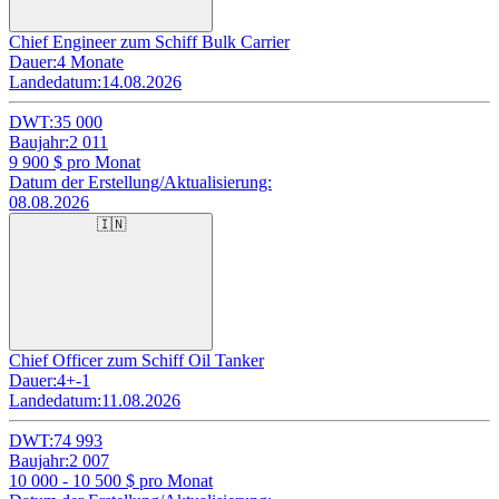
Chief Engineer zum Schiff Bulk Carrier
Dauer:
4 Monate
Landedatum:
14.08.2026
DWT:
35 000
Baujahr:
2 011
9 900
$ pro Monat
Datum der Erstellung/Aktualisierung:
08.08.2026
🇮🇳
Chief Officer zum Schiff Oil Tanker
Dauer:
4+-1
Landedatum:
11.08.2026
DWT:
74 993
Baujahr:
2 007
10 000 - 10 500
$ pro Monat