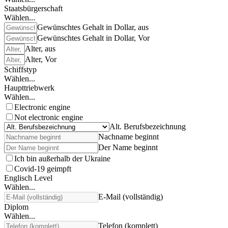
Staatsbürgerschaft
Wählen...
Gewünschtes Gehalt in Dollar, aus
Gewünschtes Gehalt in Dollar, Vor
Alter, aus
Alter, Vor
Schiffstyp
Wählen...
Haupttriebwerk
Wählen...
Electronic engine
Not electronic engine
Alt. Berufsbezeichnung
Nachname beginnt
Der Name beginnt
Ich bin außerhalb der Ukraine
Covid-19 geimpft
Englisch Level
Wählen...
E-Mail (vollständig)
Diplom
Wählen...
Telefon (komplett)