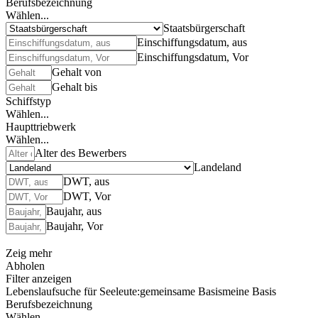
Berufsbezeichnung
Wählen...
Staatsbürgerschaft
Einschiffungsdatum, aus
Einschiffungsdatum, Vor
Gehalt von
Gehalt bis
Schiffstyp
Wählen...
Haupttriebwerk
Wählen...
Alter des Bewerbers
Landeland
DWT, aus
DWT, Vor
Baujahr, aus
Baujahr, Vor
Zeig mehr
Abholen
Filter anzeigen
Lebenslaufsuche für Seeleute:
gemeinsame Basis
meine Basis
Berufsbezeichnung
Wählen...