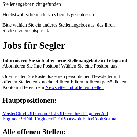
Stellenangebot nicht gefunden
Höchstwahrscheinlich ist es bereits geschlossen.
Bitte wählen Sie ein anderes Stellenangebot aus, das Ihren
Suchkriterien entspricht:
Jobs für Segler
Informieren Sie sich über neue Stellenangebote in Telegram!
Abonnieren Sie Ihre Position!
Wählen Sie eine Position aus
Oder richten Sie kostenlos einen persönlichen Newsletter mit
offenen Stellen entsprechend Ihren Filtern in Ihrem persönlichen
Konto im Bereich ein
Newsletter mit offenen Stellen
Hauptpositionen:
Master
Chief Officer
2nd/3rd Officer
Chief Engineer
2nd
Engineer
3rd/4th Engineer
ETO
Boatswain
Fitter
Cook
Seaman
Alle offenen Stellen: