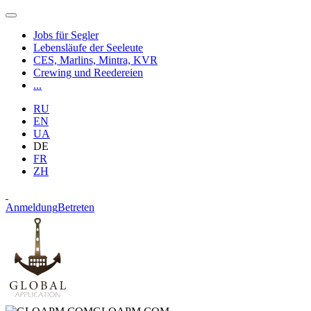
Jobs für Segler
Lebensläufe der Seeleute
CES, Marlins, Mintra, KVR
Crewing und Reedereien
...
RU
EN
UA
DE
FR
ZH
Anmeldung
Betreten