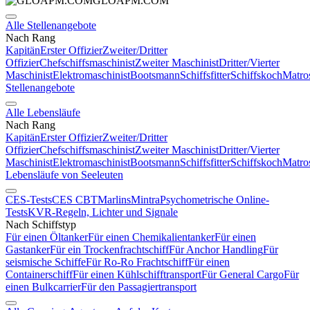
GLOAPM.COM
Alle Stellenangebote
Nach Rang
Kapitän
Erster Offizier
Zweiter/Dritter
Offizier
Chefschiffsmaschinist
Zweiter Maschinist
Dritter/Vierter
Maschinist
Elektromaschinist
Bootsmann
Schiffsfitter
Schiffskoch
Matro
Stellenangebote
Alle Lebensläufe
Nach Rang
Kapitän
Erster Offizier
Zweiter/Dritter
Offizier
Chefschiffsmaschinist
Zweiter Maschinist
Dritter/Vierter
Maschinist
Elektromaschinist
Bootsmann
Schiffsfitter
Schiffskoch
Matro
Lebensläufe von Seeleuten
CES-Tests
CES CBT
Marlins
Mintra
Psychometrische Online-
Tests
KVR-Regeln, Lichter und Signale
Nach Schiffstyp
Für einen Öltanker
Für einen Chemikalientanker
Für einen
Gastanker
Für ein Trockenfrachtschiff
Für Anchor Handling
Für
seismische Schiffe
Für Ro-Ro Frachtschiff
Für einen
Containerschiff
Für einen Kühlschifftransport
Für General Cargo
Für
einen Bulkcarrier
Für den Passagiertransport