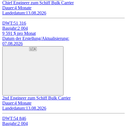
Chief Engineer zum Schiff Bulk Carrier
Dauer:
4 Monate
Landedatum:
13.08.2026
DWT:
51 316
Baujahr:
2 004
9 591
$ pro Monat
Datum der Erstellung/Aktualisierung:
07.08.2026
🇺🇦
2nd Engineer zum Schiff Bulk Carrier
Dauer:
4 Monate
Landedatum:
13.08.2026
DWT:
54 846
Baujahr:
2 004