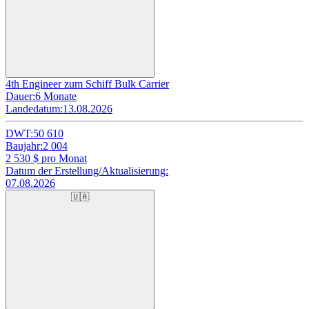
4th Engineer zum Schiff Bulk Carrier
Dauer:
6 Monate
Landedatum:
13.08.2026
DWT:
50 610
Baujahr:
2 004
2 530
$ pro Monat
Datum der Erstellung/Aktualisierung:
07.08.2026
🇺🇦