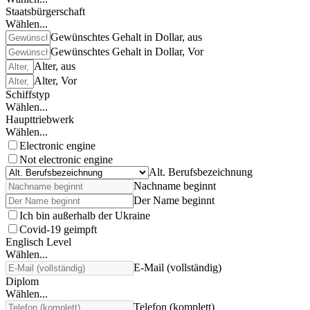
Staatsbürgerschaft
Wählen...
Gewünschtes Gehalt in Dollar, aus
Gewünschtes Gehalt in Dollar, Vor
Alter, aus
Alter, Vor
Schiffstyp
Wählen...
Haupttriebwerk
Wählen...
Electronic engine
Not electronic engine
Alt. Berufsbezeichnung
Nachname beginnt
Der Name beginnt
Ich bin außerhalb der Ukraine
Covid-19 geimpft
Englisch Level
Wählen...
E-Mail (vollständig)
Diplom
Wählen...
Telefon (komplett)