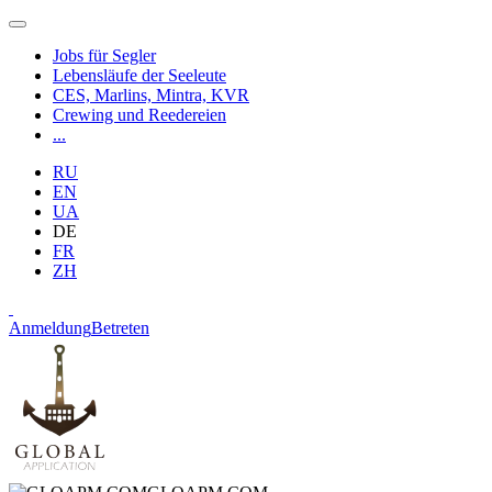
Jobs für Segler
Lebensläufe der Seeleute
CES, Marlins, Mintra, KVR
Crewing und Reedereien
...
RU
EN
UA
DE
FR
ZH
Anmeldung
Betreten