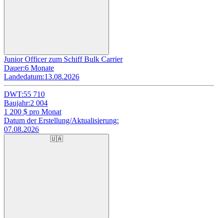
Junior Officer zum Schiff Bulk Carrier
Dauer:
6 Monate
Landedatum:
13.08.2026
DWT:
55 710
Baujahr:
2 004
1 200
$ pro Monat
Datum der Erstellung/Aktualisierung:
07.08.2026
🇺🇦