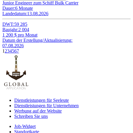
Junior Engineer zum Schiff Bulk Carrier
Dauer:
6 Monate
Landedatum:
13.08.2026
DWT:
59 285
Baujahr:
2 004
1 200
$ pro Monat
Datum der Erstellung/Aktualisierung:
07.08.2026
1
2
3
4
5
6
7
Dienstleistungen für Seeleute
Dienstleistungen für Unternehmen
Werbung auf der Website
Schreiben Sie uns
Job-Widget
Standortkarte