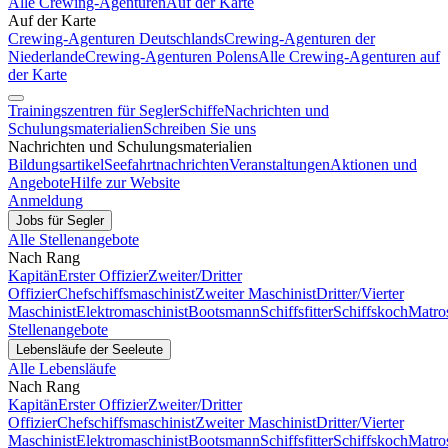
Alle Crewing-Agenturen
Auf der Karte
Auf der Karte
Crewing-Agenturen Deutschlands
Crewing-Agenturen der
Niederlande
Crewing-Agenturen Polens
Alle Crewing-Agenturen auf
der Karte
Trainingszentren für Segler
Schiffe
Nachrichten und
Schulungsmaterialien
Schreiben Sie uns
Nachrichten und Schulungsmaterialien
Bildungsartikel
Seefahrtnachrichten
Veranstaltungen
Aktionen und
Angebote
Hilfe zur Website
Anmeldung
Jobs für Segler
Alle Stellenangebote
Nach Rang
Kapitän
Erster Offizier
Zweiter/Dritter
Offizier
Chefschiffsmaschinist
Zweiter Maschinist
Dritter/Vierter
Maschinist
Elektromaschinist
Bootsmann
Schiffsfitter
Schiffskoch
Matro
Stellenangebote
Lebensläufe der Seeleute
Alle Lebensläufe
Nach Rang
Kapitän
Erster Offizier
Zweiter/Dritter
Offizier
Chefschiffsmaschinist
Zweiter Maschinist
Dritter/Vierter
Maschinist
Elektromaschinist
Bootsmann
Schiffsfitter
Schiffskoch
Matro