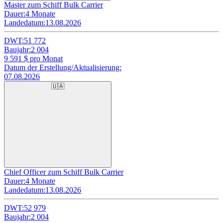
Master zum Schiff Bulk Carrier
Dauer:
4 Monate
Landedatum:
13.08.2026
DWT:
51 772
Baujahr:
2 004
9 591
$ pro Monat
Datum der Erstellung/Aktualisierung:
07.08.2026
🇺🇦
Chief Officer zum Schiff Bulk Carrier
Dauer:
4 Monate
Landedatum:
13.08.2026
DWT:
52 979
Baujahr:
2 004