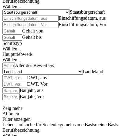
Berufsbezeichnung
Wählen...
Staatsbürgerschaft
Einschiffungsdatum, aus
Einschiffungsdatum, Vor
Gehalt von
Gehalt bis
Schiffstyp
Wählen...
Haupttriebwerk
Wählen...
Alter des Bewerbers
Landeland
DWT, aus
DWT, Vor
Baujahr, aus
Baujahr, Vor
Zeig mehr
Abholen
Filter anzeigen
Lebenslaufsuche für Seeleute:
gemeinsame Basis
meine Basis
Berufsbezeichnung
Wählen...