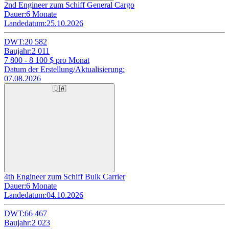
2nd Engineer zum Schiff General Cargo
Dauer:
6 Monate
Landedatum:
25.10.2026
DWT:
20 582
Baujahr:
2 011
7 800 - 8 100
$ pro Monat
Datum der Erstellung/Aktualisierung:
07.08.2026
🇺🇦
4th Engineer zum Schiff Bulk Carrier
Dauer:
6 Monate
Landedatum:
04.10.2026
DWT:
66 467
Baujahr:
2 023