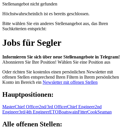
Stellenangebot nicht gefunden
Höchstwahrscheinlich ist es bereits geschlossen.
Bitte wählen Sie ein anderes Stellenangebot aus, das Ihren
Suchkriterien entspricht:
Jobs für Segler
Informieren Sie sich über neue Stellenangebote in Telegram!
Abonnieren Sie Ihre Position!
Wählen Sie eine Position aus
Oder richten Sie kostenlos einen persönlichen Newsletter mit
offenen Stellen entsprechend Ihren Filtern in Ihrem persönlichen
Konto im Bereich ein
Newsletter mit offenen Stellen
Hauptpositionen:
Master
Chief Officer
2nd/3rd Officer
Chief Engineer
2nd
Engineer
3rd/4th Engineer
ETO
Boatswain
Fitter
Cook
Seaman
Alle offenen Stellen: