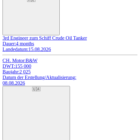
3rd Engineer zum Schiff Crude Oil Tanker
Dauer:
4 months
Landedatum:
15.08.2026
CH. Motor:
B&W
DWT:
155 000
Baujahr:
2 025
Datum der Erstellung/Aktualisierung:
08.08.2026
🇺🇦