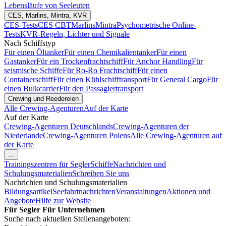
Lebensläufe von Seeleuten
CES, Marlins, Mintra, KVR
CES-Tests
CES CBT
Marlins
Mintra
Psychometrische Online-
Tests
KVR-Regeln, Lichter und Signale
Nach Schiffstyp
Für einen Öltanker
Für einen Chemikalientanker
Für einen
Gastanker
Für ein Trockenfrachtschiff
Für Anchor Handling
Für
seismische Schiffe
Für Ro-Ro Frachtschiff
Für einen
Containerschiff
Für einen Kühlschifftransport
Für General Cargo
Für
einen Bulkcarrier
Für den Passagiertransport
Crewing und Reedereien
Alle Crewing-Agenturen
Auf der Karte
Auf der Karte
Crewing-Agenturen Deutschlands
Crewing-Agenturen der
Niederlande
Crewing-Agenturen Polens
Alle Crewing-Agenturen auf
der Karte
...
Trainingszentren für Segler
Schiffe
Nachrichten und
Schulungsmaterialien
Schreiben Sie uns
Nachrichten und Schulungsmaterialien
Bildungsartikel
Seefahrtnachrichten
Veranstaltungen
Aktionen und
Angebote
Hilfe zur Website
Für Segler
Für Unternehmen
Suche nach aktuellen Stellenangeboten: