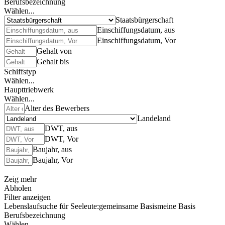
Berufsbezeichnung
Wählen...
Staatsbürgerschaft
Einschiffungsdatum, aus
Einschiffungsdatum, Vor
Gehalt von
Gehalt bis
Schiffstyp
Wählen...
Haupttriebwerk
Wählen...
Alter des Bewerbers
Landeland
DWT, aus
DWT, Vor
Baujahr, aus
Baujahr, Vor
Zeig mehr
Abholen
Filter anzeigen
Lebenslaufsuche für Seeleute:
gemeinsame Basis
meine Basis
Berufsbezeichnung
Wählen...