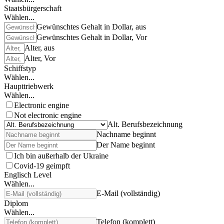
Staatsbürgerschaft
Wählen...
Gewünschtes Gehalt in Dollar, aus
Gewünschtes Gehalt in Dollar, Vor
Alter, aus
Alter, Vor
Schiffstyp
Wählen...
Haupttriebwerk
Wählen...
Electronic engine
Not electronic engine
Alt. Berufsbezeichnung
Nachname beginnt
Der Name beginnt
Ich bin außerhalb der Ukraine
Covid-19 geimpft
Englisch Level
Wählen...
E-Mail (vollständig)
Diplom
Wählen...
Telefon (komplett)