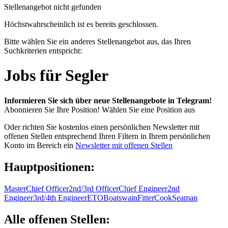
Stellenangebot nicht gefunden
Höchstwahrscheinlich ist es bereits geschlossen.
Bitte wählen Sie ein anderes Stellenangebot aus, das Ihren
Suchkriterien entspricht:
Jobs für Segler
Informieren Sie sich über neue Stellenangebote in Telegram!
Abonnieren Sie Ihre Position!
Wählen Sie eine Position aus
Oder richten Sie kostenlos einen persönlichen Newsletter mit
offenen Stellen entsprechend Ihren Filtern in Ihrem persönlichen
Konto im Bereich ein
Newsletter mit offenen Stellen
Hauptpositionen:
Master
Chief Officer
2nd/3rd Officer
Chief Engineer
2nd
Engineer
3rd/4th Engineer
ETO
Boatswain
Fitter
Cook
Seaman
Alle offenen Stellen: