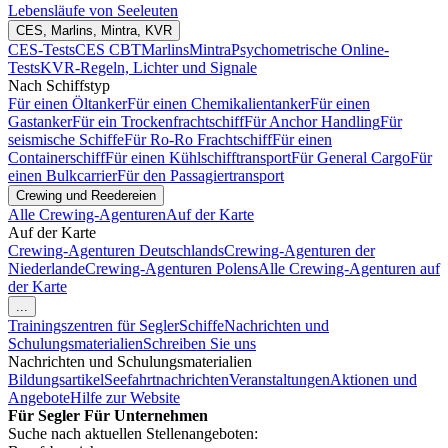
Lebensläufe von Seeleuten
CES, Marlins, Mintra, KVR
CES-Tests
CES CBT
Marlins
Mintra
Psychometrische Online-
Tests
KVR-Regeln, Lichter und Signale
Nach Schiffstyp
Für einen Öltanker
Für einen Chemikalientanker
Für einen
Gastanker
Für ein Trockenfrachtschiff
Für Anchor Handling
Für
seismische Schiffe
Für Ro-Ro Frachtschiff
Für einen
Containerschiff
Für einen Kühlschifftransport
Für General Cargo
Für
einen Bulkcarrier
Für den Passagiertransport
Crewing und Reedereien
Alle Crewing-Agenturen
Auf der Karte
Auf der Karte
Crewing-Agenturen Deutschlands
Crewing-Agenturen der
Niederlande
Crewing-Agenturen Polens
Alle Crewing-Agenturen auf
der Karte
...
Trainingszentren für Segler
Schiffe
Nachrichten und
Schulungsmaterialien
Schreiben Sie uns
Nachrichten und Schulungsmaterialien
Bildungsartikel
Seefahrtnachrichten
Veranstaltungen
Aktionen und
Angebote
Hilfe zur Website
Für Segler
Für Unternehmen
Suche nach aktuellen Stellenangeboten: