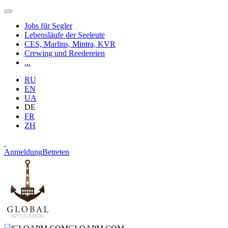
Jobs für Segler
Lebensläufe der Seeleute
CES, Marlins, Mintra, KVR
Crewing und Reedereien
...
RU
EN
UA
DE
FR
ZH
Anmeldung
Betreten