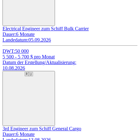
Electrical Engineer zum Schiff Bulk Carrier
Dauer:
6 Monate
Landedatum:
05.09.2026
DWT:
50 000
5 500 - 5 700
$ pro Monat
Datum der Erstellung/Aktualisierung:
10.08.2026
🇷🇺
3rd Engineer zum Schiff General Cargo
Dauer:
6 Monate
Landedatum:
13.08.2026