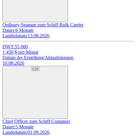
Ordinary Seaman zum Schiff Bulk Carrier
Dauer:
6 Monate
Landedatum:
13.08.2026
DWT:
55 000
1 450
$ pro Monat
Datum der Erstellung/Aktualisierung:
10.08.2026
🇺🇦
Chief Officer zum Schiff Container
Dauer:
5 Monate
Landedatum:
01.09.2026