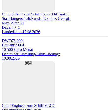
Chief Officer zum Schiff Crude Oil Tanker
Staatsbürgerschaft:
Russia, Ukraine, Georgia
Max. Alter:
50
Dauer:
4+-1
Landedatum:
17.08.2026
DWT:
76 000
Baujahr:
2 004
10 500
$ pro Monat
Datum der Erstellung/Aktualisierung:
10.08.2026
🇺🇦
Chief Engineer zum Schiff VLCC
Staatsbürgerschaft:
Russia