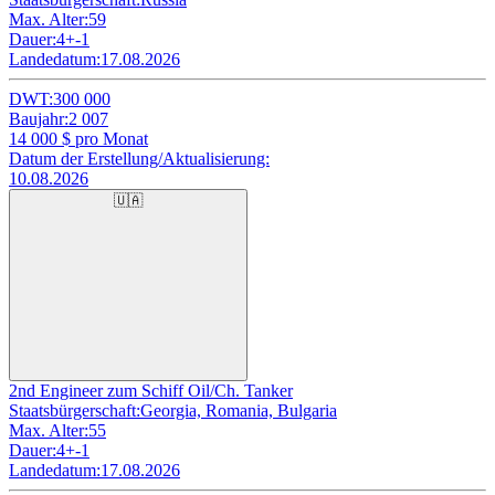
Max. Alter:
59
Dauer:
4+-1
Landedatum:
17.08.2026
DWT:
300 000
Baujahr:
2 007
14 000
$ pro Monat
Datum der Erstellung/Aktualisierung:
10.08.2026
🇺🇦
2nd Engineer zum Schiff Oil/Ch. Tanker
Staatsbürgerschaft:
Georgia, Romania, Bulgaria
Max. Alter:
55
Dauer:
4+-1
Landedatum:
17.08.2026