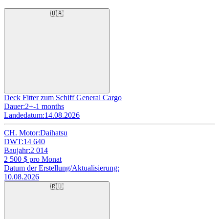
🇺🇦
Deck Fitter zum Schiff General Cargo
Dauer:
2+-1 months
Landedatum:
14.08.2026
CH. Motor:
Daihatsu
DWT:
14 640
Baujahr:
2 014
2 500
$ pro Monat
Datum der Erstellung/Aktualisierung:
10.08.2026
🇷🇺