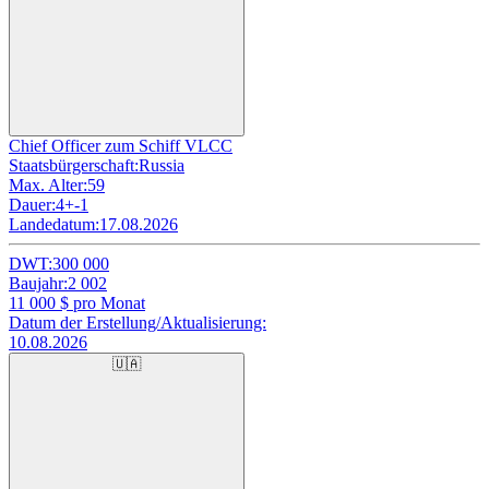
Chief Officer zum Schiff VLCC
Staatsbürgerschaft:
Russia
Max. Alter:
59
Dauer:
4+-1
Landedatum:
17.08.2026
DWT:
300 000
Baujahr:
2 002
11 000
$ pro Monat
Datum der Erstellung/Aktualisierung:
10.08.2026
🇺🇦