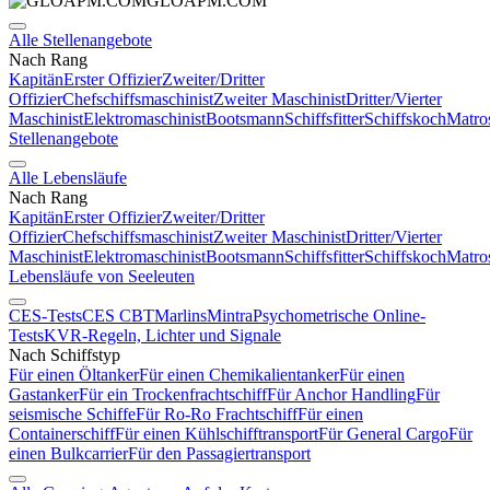
GLOAPM.COM
Alle Stellenangebote
Nach Rang
Kapitän
Erster Offizier
Zweiter/Dritter
Offizier
Chefschiffsmaschinist
Zweiter Maschinist
Dritter/Vierter
Maschinist
Elektromaschinist
Bootsmann
Schiffsfitter
Schiffskoch
Matro
Stellenangebote
Alle Lebensläufe
Nach Rang
Kapitän
Erster Offizier
Zweiter/Dritter
Offizier
Chefschiffsmaschinist
Zweiter Maschinist
Dritter/Vierter
Maschinist
Elektromaschinist
Bootsmann
Schiffsfitter
Schiffskoch
Matro
Lebensläufe von Seeleuten
CES-Tests
CES CBT
Marlins
Mintra
Psychometrische Online-
Tests
KVR-Regeln, Lichter und Signale
Nach Schiffstyp
Für einen Öltanker
Für einen Chemikalientanker
Für einen
Gastanker
Für ein Trockenfrachtschiff
Für Anchor Handling
Für
seismische Schiffe
Für Ro-Ro Frachtschiff
Für einen
Containerschiff
Für einen Kühlschifftransport
Für General Cargo
Für
einen Bulkcarrier
Für den Passagiertransport