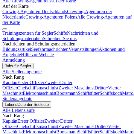
Alle Crewing-Agenturen
Auf der Karte
Auf der Karte
Crewing-Agenturen Deutschlands
Crewing-Agenturen der
Niederlande
Crewing-Agenturen Polens
Alle Crewing-Agenturen auf
der Karte
Trainingszentren für Segler
Schiffe
Nachrichten und
Schulungsmaterialien
Schreiben Sie uns
Nachrichten und Schulungsmaterialien
Bildungsartikel
Seefahrtnachrichten
Veranstaltungen
Aktionen und
Angebote
Hilfe zur Website
Anmeldung
Jobs für Segler
Alle Stellenangebote
Nach Rang
Kapitän
Erster Offizier
Zweiter/Dritter
Offizier
Chefschiffsmaschinist
Zweiter Maschinist
Dritter/Vierter
Maschinist
Elektromaschinist
Bootsmann
Schiffsfitter
Schiffskoch
Matro
Stellenangebote
Lebensläufe der Seeleute
Alle Lebensläufe
Nach Rang
Kapitän
Erster Offizier
Zweiter/Dritter
Offizier
Chefschiffsmaschinist
Zweiter Maschinist
Dritter/Vierter
Maschinist
Elektromaschinist
Bootsmann
Schiffsfitter
Schiffskoch
Matro