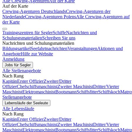
Alle Crewing-Agenturen
Auf der Karte
Auf der Karte
Crewing-Agenturen Deutschlands
Crewing-Agenturen der
Niederlande
Crewing-Agenturen Polens
Alle Crewing-Agenturen auf
der Karte
Trainingszentren für Segler
Schiffe
Nachrichten und
Schulungsmaterialien
Schreiben Sie uns
Nachrichten und Schulungsmaterialien
Bildungsartikel
Seefahrtnachrichten
Veranstaltungen
Aktionen und
Angebote
Hilfe zur Website
Anmeldung
Jobs für Segler
Alle Stellenangebote
Nach Rang
Kapitän
Erster Offizier
Zweiter/Dritter
Offizier
Chefschiffsmaschinist
Zweiter Maschinist
Dritter/Vierter
Maschinist
Elektromaschinist
Bootsmann
Schiffsfitter
Schiffskoch
Matro
Stellenangebote
Lebensläufe der Seeleute
Alle Lebensläufe
Nach Rang
Kapitän
Erster Offizier
Zweiter/Dritter
Offizier
Chefschiffsmaschinist
Zweiter Maschinist
Dritter/Vierter
Maschinist
Elektromaschinist
Bootsmann
Schiffsfitter
Schiffskoch
Matro