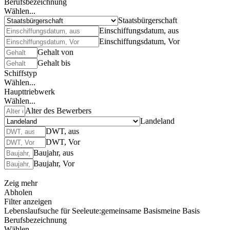
Berufsbezeichnung
Wählen...
Staatsbürgerschaft
Einschiffungsdatum, aus
Einschiffungsdatum, Vor
Gehalt von
Gehalt bis
Schiffstyp
Wählen...
Haupttriebwerk
Wählen...
Alter des Bewerbers
Landeland
DWT, aus
DWT, Vor
Baujahr, aus
Baujahr, Vor
Zeig mehr
Abholen
Filter anzeigen
Lebenslaufsuche für Seeleute:
gemeinsame Basis
meine Basis
Berufsbezeichnung
Wählen...