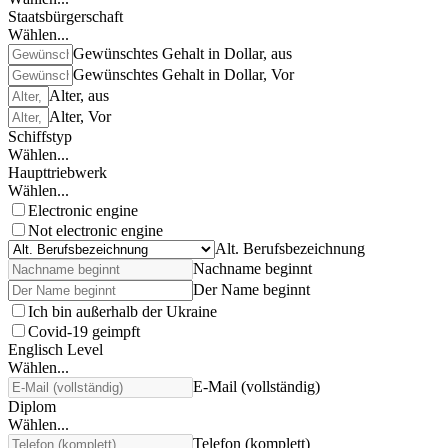
Staatsbürgerschaft
Wählen...
Gewünschtes Gehalt in Dollar, aus
Gewünschtes Gehalt in Dollar, Vor
Alter, aus
Alter, Vor
Schiffstyp
Wählen...
Haupttriebwerk
Wählen...
Electronic engine
Not electronic engine
Alt. Berufsbezeichnung
Nachname beginnt
Der Name beginnt
Ich bin außerhalb der Ukraine
Covid-19 geimpft
Englisch Level
Wählen...
E-Mail (vollständig)
Diplom
Wählen...
Telefon (komplett)