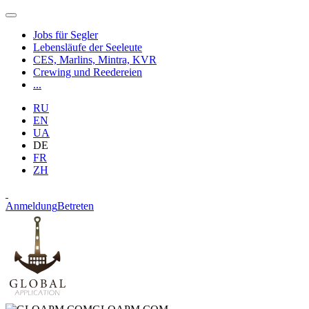
Jobs für Segler
Lebensläufe der Seeleute
CES, Marlins, Mintra, KVR
Crewing und Reedereien
...
RU
EN
UA
DE
FR
ZH
Anmeldung
Betreten