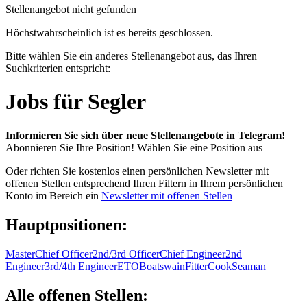
Stellenangebot nicht gefunden
Höchstwahrscheinlich ist es bereits geschlossen.
Bitte wählen Sie ein anderes Stellenangebot aus, das Ihren
Suchkriterien entspricht:
Jobs für Segler
Informieren Sie sich über neue Stellenangebote in Telegram!
Abonnieren Sie Ihre Position!
Wählen Sie eine Position aus
Oder richten Sie kostenlos einen persönlichen Newsletter mit
offenen Stellen entsprechend Ihren Filtern in Ihrem persönlichen
Konto im Bereich ein
Newsletter mit offenen Stellen
Hauptpositionen:
Master
Chief Officer
2nd/3rd Officer
Chief Engineer
2nd
Engineer
3rd/4th Engineer
ETO
Boatswain
Fitter
Cook
Seaman
Alle offenen Stellen: