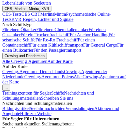
Lebensläufe von Seeleuten
CES, Marlins, Mintra, KVR
CES-Tests
CES CBT
Marlins
Mintra
Psychometrische Online-
Tests
KVR-Regeln, Lichter und Signale
Nach Schiffstyp
Für einen Öltanker
Für einen Chemikalientanker
Für einen
Gastanker
Für ein Trockenfrachtschiff
Für Anchor Handling
Für
seismische Schiffe
Für Ro-Ro Frachtschiff
Für einen
Containerschiff
Für einen Kühlschifftransport
Für General Cargo
Für
einen Bulkcarrier
Für den Passagiertransport
Crewing und Reedereien
Alle Crewing-Agenturen
Auf der Karte
Auf der Karte
Crewing-Agenturen Deutschlands
Crewing-Agenturen der
Niederlande
Crewing-Agenturen Polens
Alle Crewing-Agenturen auf
der Karte
...
Trainingszentren für Segler
Schiffe
Nachrichten und
Schulungsmaterialien
Schreiben Sie uns
Nachrichten und Schulungsmaterialien
Bildungsartikel
Seefahrtnachrichten
Veranstaltungen
Aktionen und
Angebote
Hilfe zur Website
Für Segler
Für Unternehmen
Suche nach aktuellen Stellenangeboten: