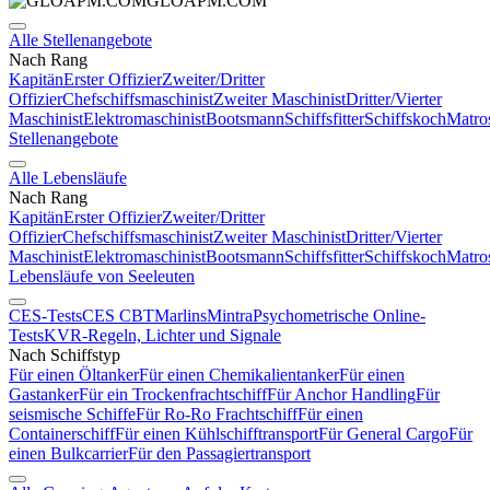
GLOAPM.COM
Alle Stellenangebote
Nach Rang
Kapitän
Erster Offizier
Zweiter/Dritter
Offizier
Chefschiffsmaschinist
Zweiter Maschinist
Dritter/Vierter
Maschinist
Elektromaschinist
Bootsmann
Schiffsfitter
Schiffskoch
Matro
Stellenangebote
Alle Lebensläufe
Nach Rang
Kapitän
Erster Offizier
Zweiter/Dritter
Offizier
Chefschiffsmaschinist
Zweiter Maschinist
Dritter/Vierter
Maschinist
Elektromaschinist
Bootsmann
Schiffsfitter
Schiffskoch
Matro
Lebensläufe von Seeleuten
CES-Tests
CES CBT
Marlins
Mintra
Psychometrische Online-
Tests
KVR-Regeln, Lichter und Signale
Nach Schiffstyp
Für einen Öltanker
Für einen Chemikalientanker
Für einen
Gastanker
Für ein Trockenfrachtschiff
Für Anchor Handling
Für
seismische Schiffe
Für Ro-Ro Frachtschiff
Für einen
Containerschiff
Für einen Kühlschifftransport
Für General Cargo
Für
einen Bulkcarrier
Für den Passagiertransport