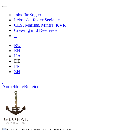
Jobs für Segler
Lebensläufe der Seeleute
CES, Marlins, Mintra, KVR
Crewing und Reedereien
...
RU
EN
UA
DE
FR
ZH
Anmeldung
Betreten