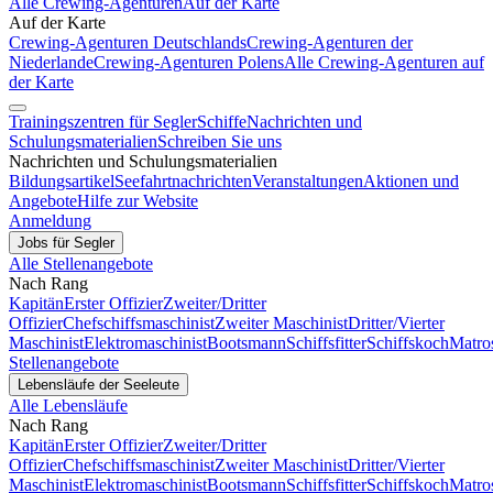
Alle Crewing-Agenturen
Auf der Karte
Auf der Karte
Crewing-Agenturen Deutschlands
Crewing-Agenturen der
Niederlande
Crewing-Agenturen Polens
Alle Crewing-Agenturen auf
der Karte
Trainingszentren für Segler
Schiffe
Nachrichten und
Schulungsmaterialien
Schreiben Sie uns
Nachrichten und Schulungsmaterialien
Bildungsartikel
Seefahrtnachrichten
Veranstaltungen
Aktionen und
Angebote
Hilfe zur Website
Anmeldung
Jobs für Segler
Alle Stellenangebote
Nach Rang
Kapitän
Erster Offizier
Zweiter/Dritter
Offizier
Chefschiffsmaschinist
Zweiter Maschinist
Dritter/Vierter
Maschinist
Elektromaschinist
Bootsmann
Schiffsfitter
Schiffskoch
Matro
Stellenangebote
Lebensläufe der Seeleute
Alle Lebensläufe
Nach Rang
Kapitän
Erster Offizier
Zweiter/Dritter
Offizier
Chefschiffsmaschinist
Zweiter Maschinist
Dritter/Vierter
Maschinist
Elektromaschinist
Bootsmann
Schiffsfitter
Schiffskoch
Matro