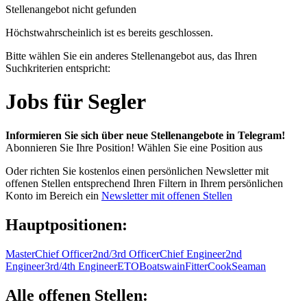
Stellenangebot nicht gefunden
Höchstwahrscheinlich ist es bereits geschlossen.
Bitte wählen Sie ein anderes Stellenangebot aus, das Ihren
Suchkriterien entspricht:
Jobs für Segler
Informieren Sie sich über neue Stellenangebote in Telegram!
Abonnieren Sie Ihre Position!
Wählen Sie eine Position aus
Oder richten Sie kostenlos einen persönlichen Newsletter mit
offenen Stellen entsprechend Ihren Filtern in Ihrem persönlichen
Konto im Bereich ein
Newsletter mit offenen Stellen
Hauptpositionen:
Master
Chief Officer
2nd/3rd Officer
Chief Engineer
2nd
Engineer
3rd/4th Engineer
ETO
Boatswain
Fitter
Cook
Seaman
Alle offenen Stellen: