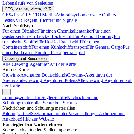
Lebensläufe von Seeleuten
CES, Marlins, Mintra, KVR
CES-Tests
CES CBT
Marlins
Mintra
Psychometrische Online-
Tests
KVR-Regeln, Lichter und Signale
Nach Schiffstyp
Für einen Öltanker
Für einen Chemikalientanker
Für einen
Gastanker
Für ein Trockenfrachtschiff
Für Anchor Handling
Für
seismische Schiffe
Für Ro-Ro Frachtschiff
Für einen
Containerschiff
Für einen Kühlschifftransport
Für General Cargo
Für
einen Bulkcarrier
Für den Passagiertransport
Crewing und Reedereien
Alle Crewing-Agenturen
Auf der Karte
Auf der Karte
Crewing-Agenturen Deutschlands
Crewing-Agenturen der
Niederlande
Crewing-Agenturen Polens
Alle Crewing-Agenturen auf
der Karte
...
Trainingszentren für Segler
Schiffe
Nachrichten und
Schulungsmaterialien
Schreiben Sie uns
Nachrichten und Schulungsmaterialien
Bildungsartikel
Seefahrtnachrichten
Veranstaltungen
Aktionen und
Angebote
Hilfe zur Website
Für Segler
Für Unternehmen
Suche nach aktuellen Stellenangeboten: