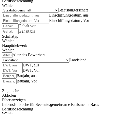
Berufsbezeichnung
Wählen...
Staatsbürgerschaft
Einschiffungsdatum, aus
Einschiffungsdatum, Vor
Gehalt von
Gehalt bis
Schiffstyp
Wählen...
Haupttriebwerk
Wählen...
Alter des Bewerbers
Landeland
DWT, aus
DWT, Vor
Baujahr, aus
Baujahr, Vor
Zeig mehr
Abholen
Filter anzeigen
Lebenslaufsuche für Seeleute:
gemeinsame Basis
meine Basis
Berufsbezeichnung
Wählen...