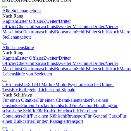
GLOAPM.COM
Alle Stellenangebote
Nach Rang
Kapitän
Erster Offizier
Zweiter/Dritter
Offizier
Chefschiffsmaschinist
Zweiter Maschinist
Dritter/Vierter
Maschinist
Elektromaschinist
Bootsmann
Schiffsfitter
Schiffskoch
Matro
Stellenangebote
Alle Lebensläufe
Nach Rang
Kapitän
Erster Offizier
Zweiter/Dritter
Offizier
Chefschiffsmaschinist
Zweiter Maschinist
Dritter/Vierter
Maschinist
Elektromaschinist
Bootsmann
Schiffsfitter
Schiffskoch
Matro
Lebensläufe von Seeleuten
CES-Tests
CES CBT
Marlins
Mintra
Psychometrische Online-
Tests
KVR-Regeln, Lichter und Signale
Nach Schiffstyp
Für einen Öltanker
Für einen Chemikalientanker
Für einen
Gastanker
Für ein Trockenfrachtschiff
Für Anchor Handling
Für
seismische Schiffe
Für Ro-Ro Frachtschiff
Für einen
Containerschiff
Für einen Kühlschifftransport
Für General Cargo
Für
einen Bulkcarrier
Für den Passagiertransport