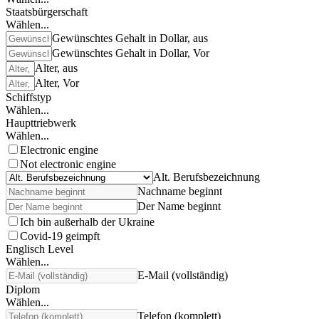
Staatsbürgerschaft
Wählen...
Gewünschtes Gehalt in Dollar, aus
Gewünschtes Gehalt in Dollar, Vor
Alter, aus
Alter, Vor
Schiffstyp
Wählen...
Haupttriebwerk
Wählen...
Electronic engine
Not electronic engine
Alt. Berufsbezeichnung
Nachname beginnt
Der Name beginnt
Ich bin außerhalb der Ukraine
Covid-19 geimpft
Englisch Level
Wählen...
E-Mail (vollständig)
Diplom
Wählen...
Telefon (komplett)