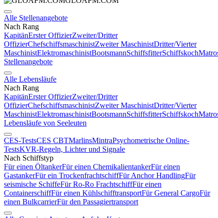
GLOAPM.COM
Alle Stellenangebote
Nach Rang
Kapitän
Erster Offizier
Zweiter/Dritter
Offizier
Chefschiffsmaschinist
Zweiter Maschinist
Dritter/Vierter
Maschinist
Elektromaschinist
Bootsmann
Schiffsfitter
Schiffskoch
Matro
Stellenangebote
Alle Lebensläufe
Nach Rang
Kapitän
Erster Offizier
Zweiter/Dritter
Offizier
Chefschiffsmaschinist
Zweiter Maschinist
Dritter/Vierter
Maschinist
Elektromaschinist
Bootsmann
Schiffsfitter
Schiffskoch
Matro
Lebensläufe von Seeleuten
CES-Tests
CES CBT
Marlins
Mintra
Psychometrische Online-
Tests
KVR-Regeln, Lichter und Signale
Nach Schiffstyp
Für einen Öltanker
Für einen Chemikalientanker
Für einen
Gastanker
Für ein Trockenfrachtschiff
Für Anchor Handling
Für
seismische Schiffe
Für Ro-Ro Frachtschiff
Für einen
Containerschiff
Für einen Kühlschifftransport
Für General Cargo
Für
einen Bulkcarrier
Für den Passagiertransport