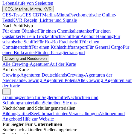
Lebensläufe von Seeleuten
CES, Marlins, Mintra, KVR
CES-Tests
CES CBT
Marlins
Mintra
Psychometrische Online-
Tests
KVR-Regeln, Lichter und Signale
Nach Schiffstyp
Für einen Öltanker
Für einen Chemikalientanker
Für einen
Gastanker
Für ein Trockenfrachtschiff
Für Anchor Handling
Für
seismische Schiffe
Für Ro-Ro Frachtschiff
Für einen
Containerschiff
Für einen Kühlschifftransport
Für General Cargo
Für
einen Bulkcarrier
Für den Passagiertransport
Crewing und Reedereien
Alle Crewing-Agenturen
Auf der Karte
Auf der Karte
Crewing-Agenturen Deutschlands
Crewing-Agenturen der
Niederlande
Crewing-Agenturen Polens
Alle Crewing-Agenturen auf
der Karte
...
Trainingszentren für Segler
Schiffe
Nachrichten und
Schulungsmaterialien
Schreiben Sie uns
Nachrichten und Schulungsmaterialien
Bildungsartikel
Seefahrtnachrichten
Veranstaltungen
Aktionen und
Angebote
Hilfe zur Website
Für Segler
Für Unternehmen
Suche nach aktuellen Stellenangeboten: