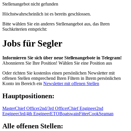
Stellenangebot nicht gefunden
Höchstwahrscheinlich ist es bereits geschlossen.
Bitte wählen Sie ein anderes Stellenangebot aus, das Ihren
Suchkriterien entspricht:
Jobs für Segler
Informieren Sie sich über neue Stellenangebote in Telegram!
Abonnieren Sie Ihre Position!
Wählen Sie eine Position aus
Oder richten Sie kostenlos einen persönlichen Newsletter mit
offenen Stellen entsprechend Ihren Filtern in Ihrem persönlichen
Konto im Bereich ein
Newsletter mit offenen Stellen
Hauptpositionen:
Master
Chief Officer
2nd/3rd Officer
Chief Engineer
2nd
Engineer
3rd/4th Engineer
ETO
Boatswain
Fitter
Cook
Seaman
Alle offenen Stellen: