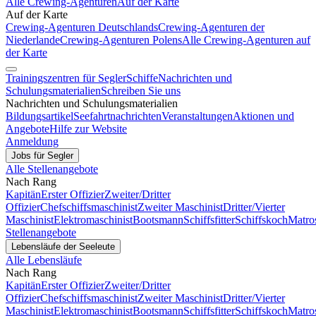
Alle Crewing-Agenturen
Auf der Karte
Auf der Karte
Crewing-Agenturen Deutschlands
Crewing-Agenturen der
Niederlande
Crewing-Agenturen Polens
Alle Crewing-Agenturen auf
der Karte
Trainingszentren für Segler
Schiffe
Nachrichten und
Schulungsmaterialien
Schreiben Sie uns
Nachrichten und Schulungsmaterialien
Bildungsartikel
Seefahrtnachrichten
Veranstaltungen
Aktionen und
Angebote
Hilfe zur Website
Anmeldung
Jobs für Segler
Alle Stellenangebote
Nach Rang
Kapitän
Erster Offizier
Zweiter/Dritter
Offizier
Chefschiffsmaschinist
Zweiter Maschinist
Dritter/Vierter
Maschinist
Elektromaschinist
Bootsmann
Schiffsfitter
Schiffskoch
Matro
Stellenangebote
Lebensläufe der Seeleute
Alle Lebensläufe
Nach Rang
Kapitän
Erster Offizier
Zweiter/Dritter
Offizier
Chefschiffsmaschinist
Zweiter Maschinist
Dritter/Vierter
Maschinist
Elektromaschinist
Bootsmann
Schiffsfitter
Schiffskoch
Matro