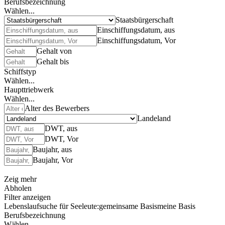
Berufsbezeichnung
Wählen...
Staatsbürgerschaft
Einschiffungsdatum, aus
Einschiffungsdatum, Vor
Gehalt von
Gehalt bis
Schiffstyp
Wählen...
Haupttriebwerk
Wählen...
Alter des Bewerbers
Landeland
DWT, aus
DWT, Vor
Baujahr, aus
Baujahr, Vor
Zeig mehr
Abholen
Filter anzeigen
Lebenslaufsuche für Seeleute:
gemeinsame Basis
meine Basis
Berufsbezeichnung
Wählen...