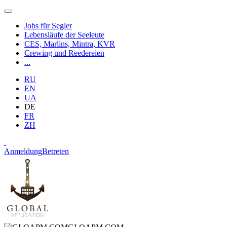
Jobs für Segler
Lebensläufe der Seeleute
CES, Marlins, Mintra, KVR
Crewing und Reedereien
...
RU
EN
UA
DE
FR
ZH
Anmeldung
Betreten