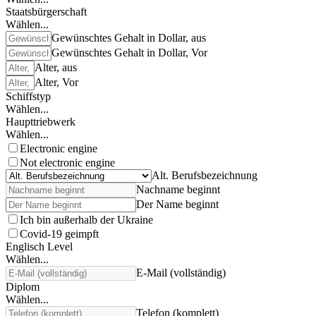
Staatsbürgerschaft
Wählen...
Gewünschtes Gehalt in Dollar, aus
Gewünschtes Gehalt in Dollar, Vor
Alter, aus
Alter, Vor
Schiffstyp
Wählen...
Haupttriebwerk
Wählen...
Electronic engine
Not electronic engine
Alt. Berufsbezeichnung
Nachname beginnt
Der Name beginnt
Ich bin außerhalb der Ukraine
Covid-19 geimpft
Englisch Level
Wählen...
E-Mail (vollständig)
Diplom
Wählen...
Telefon (komplett)