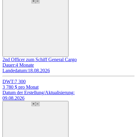
🇲🇭
2nd Officer zum Schiff General Cargo
Dauer:
4 Monate
Landedatum:
18.08.2026
DWT:
7 300
3 780
$ pro Monat
Datum der Erstellung/Aktualisierung:
09.08.2026
🇲🇭