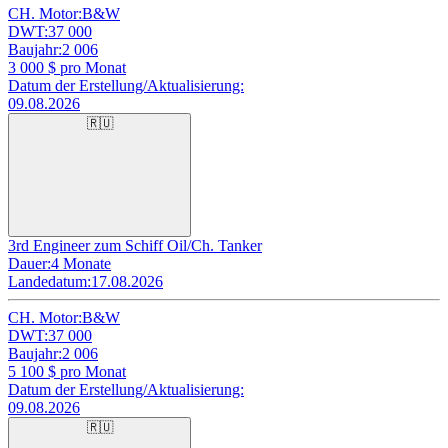
CH. Motor:
B&W
DWT:
37 000
Baujahr:
2 006
3 000
$ pro Monat
Datum der Erstellung/Aktualisierung:
09.08.2026
🇷🇺
3rd Engineer zum Schiff Oil/Ch. Tanker
Dauer:
4 Monate
Landedatum:
17.08.2026
CH. Motor:
B&W
DWT:
37 000
Baujahr:
2 006
5 100
$ pro Monat
Datum der Erstellung/Aktualisierung:
09.08.2026
🇷🇺