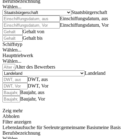
Berufsbezeichnung
Wählen...
Staatsbürgerschaft
Einschiffungsdatum, aus
Einschiffungsdatum, Vor
Gehalt von
Gehalt bis
Schiffstyp
Wählen...
Haupttriebwerk
Wählen...
Alter des Bewerbers
Landeland
DWT, aus
DWT, Vor
Baujahr, aus
Baujahr, Vor
Zeig mehr
Abholen
Filter anzeigen
Lebenslaufsuche für Seeleute:
gemeinsame Basis
meine Basis
Berufsbezeichnung
Wählen...