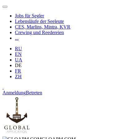
Jobs für Segler
Lebensläufe der Seeleute
CES, Marlins, Mintra, KVR
Crewing und Reedereien
...
RU
EN
UA
DE
FR
ZH
Anmeldung
Betreten