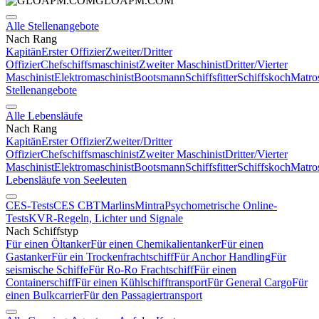
GLOAPM.COM
Alle Stellenangebote
Nach Rang
Kapitän
Erster Offizier
Zweiter/Dritter
Offizier
Chefschiffsmaschinist
Zweiter Maschinist
Dritter/Vierter
Maschinist
Elektromaschinist
Bootsmann
Schiffsfitter
Schiffskoch
Matro
Stellenangebote
Alle Lebensläufe
Nach Rang
Kapitän
Erster Offizier
Zweiter/Dritter
Offizier
Chefschiffsmaschinist
Zweiter Maschinist
Dritter/Vierter
Maschinist
Elektromaschinist
Bootsmann
Schiffsfitter
Schiffskoch
Matro
Lebensläufe von Seeleuten
CES-Tests
CES CBT
Marlins
Mintra
Psychometrische Online-
Tests
KVR-Regeln, Lichter und Signale
Nach Schiffstyp
Für einen Öltanker
Für einen Chemikalientanker
Für einen
Gastanker
Für ein Trockenfrachtschiff
Für Anchor Handling
Für
seismische Schiffe
Für Ro-Ro Frachtschiff
Für einen
Containerschiff
Für einen Kühlschifftransport
Für General Cargo
Für
einen Bulkcarrier
Für den Passagiertransport