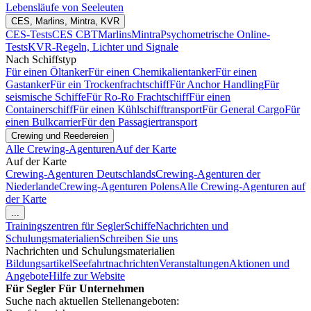
Lebensläufe von Seeleuten
CES, Marlins, Mintra, KVR
CES-Tests
CES CBT
Marlins
Mintra
Psychometrische Online-
Tests
KVR-Regeln, Lichter und Signale
Nach Schiffstyp
Für einen Öltanker
Für einen Chemikalientanker
Für einen
Gastanker
Für ein Trockenfrachtschiff
Für Anchor Handling
Für
seismische Schiffe
Für Ro-Ro Frachtschiff
Für einen
Containerschiff
Für einen Kühlschifftransport
Für General Cargo
Für
einen Bulkcarrier
Für den Passagiertransport
Crewing und Reedereien
Alle Crewing-Agenturen
Auf der Karte
Auf der Karte
Crewing-Agenturen Deutschlands
Crewing-Agenturen der
Niederlande
Crewing-Agenturen Polens
Alle Crewing-Agenturen auf
der Karte
...
Trainingszentren für Segler
Schiffe
Nachrichten und
Schulungsmaterialien
Schreiben Sie uns
Nachrichten und Schulungsmaterialien
Bildungsartikel
Seefahrtnachrichten
Veranstaltungen
Aktionen und
Angebote
Hilfe zur Website
Für Segler
Für Unternehmen
Suche nach aktuellen Stellenangeboten: