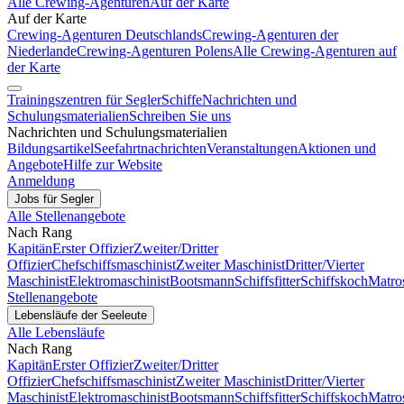
Alle Crewing-Agenturen
Auf der Karte
Auf der Karte
Crewing-Agenturen Deutschlands
Crewing-Agenturen der
Niederlande
Crewing-Agenturen Polens
Alle Crewing-Agenturen auf
der Karte
Trainingszentren für Segler
Schiffe
Nachrichten und
Schulungsmaterialien
Schreiben Sie uns
Nachrichten und Schulungsmaterialien
Bildungsartikel
Seefahrtnachrichten
Veranstaltungen
Aktionen und
Angebote
Hilfe zur Website
Anmeldung
Jobs für Segler
Alle Stellenangebote
Nach Rang
Kapitän
Erster Offizier
Zweiter/Dritter
Offizier
Chefschiffsmaschinist
Zweiter Maschinist
Dritter/Vierter
Maschinist
Elektromaschinist
Bootsmann
Schiffsfitter
Schiffskoch
Matro
Stellenangebote
Lebensläufe der Seeleute
Alle Lebensläufe
Nach Rang
Kapitän
Erster Offizier
Zweiter/Dritter
Offizier
Chefschiffsmaschinist
Zweiter Maschinist
Dritter/Vierter
Maschinist
Elektromaschinist
Bootsmann
Schiffsfitter
Schiffskoch
Matro