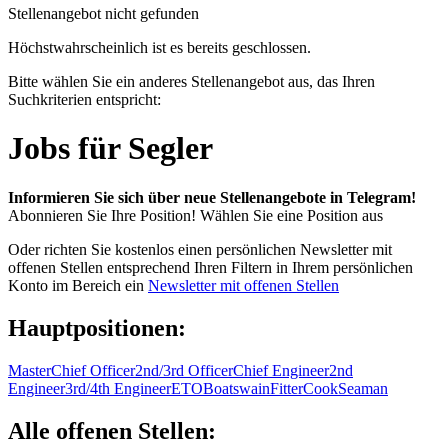
Stellenangebot nicht gefunden
Höchstwahrscheinlich ist es bereits geschlossen.
Bitte wählen Sie ein anderes Stellenangebot aus, das Ihren
Suchkriterien entspricht:
Jobs für Segler
Informieren Sie sich über neue Stellenangebote in Telegram!
Abonnieren Sie Ihre Position!
Wählen Sie eine Position aus
Oder richten Sie kostenlos einen persönlichen Newsletter mit
offenen Stellen entsprechend Ihren Filtern in Ihrem persönlichen
Konto im Bereich ein
Newsletter mit offenen Stellen
Hauptpositionen:
Master
Chief Officer
2nd/3rd Officer
Chief Engineer
2nd
Engineer
3rd/4th Engineer
ETO
Boatswain
Fitter
Cook
Seaman
Alle offenen Stellen: