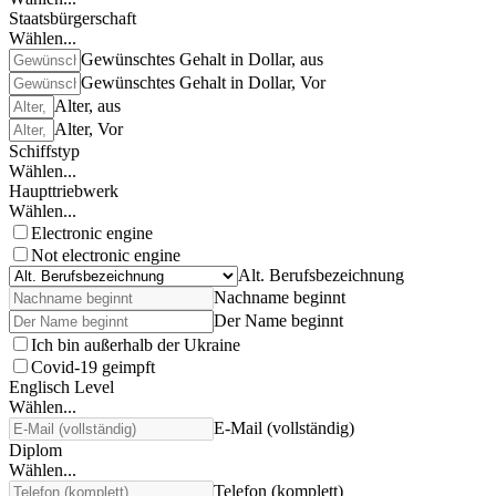
Staatsbürgerschaft
Wählen...
Gewünschtes Gehalt in Dollar, aus
Gewünschtes Gehalt in Dollar, Vor
Alter, aus
Alter, Vor
Schiffstyp
Wählen...
Haupttriebwerk
Wählen...
Electronic engine
Not electronic engine
Alt. Berufsbezeichnung
Nachname beginnt
Der Name beginnt
Ich bin außerhalb der Ukraine
Covid-19 geimpft
Englisch Level
Wählen...
E-Mail (vollständig)
Diplom
Wählen...
Telefon (komplett)