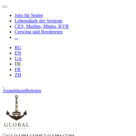
Jobs für Segler
Lebensläufe der Seeleute
CES, Marlins, Mintra, KVR
Crewing und Reedereien
...
RU
EN
UA
DE
FR
ZH
Anmeldung
Betreten