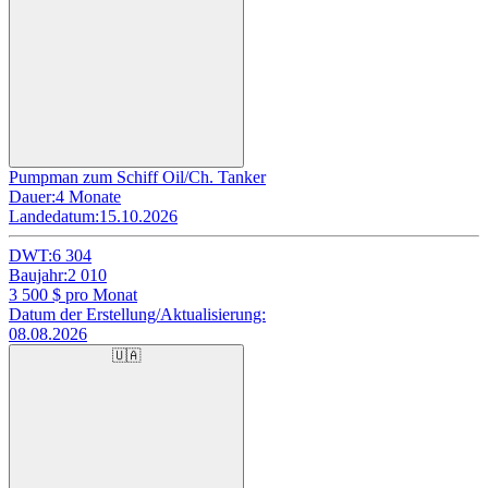
Pumpman zum Schiff Oil/Ch. Tanker
Dauer:
4 Monate
Landedatum:
15.10.2026
DWT:
6 304
Baujahr:
2 010
3 500
$ pro Monat
Datum der Erstellung/Aktualisierung:
08.08.2026
🇺🇦