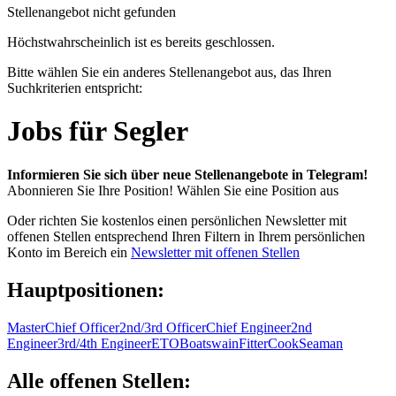
Stellenangebot nicht gefunden
Höchstwahrscheinlich ist es bereits geschlossen.
Bitte wählen Sie ein anderes Stellenangebot aus, das Ihren
Suchkriterien entspricht:
Jobs für Segler
Informieren Sie sich über neue Stellenangebote in Telegram!
Abonnieren Sie Ihre Position!
Wählen Sie eine Position aus
Oder richten Sie kostenlos einen persönlichen Newsletter mit
offenen Stellen entsprechend Ihren Filtern in Ihrem persönlichen
Konto im Bereich ein
Newsletter mit offenen Stellen
Hauptpositionen:
Master
Chief Officer
2nd/3rd Officer
Chief Engineer
2nd
Engineer
3rd/4th Engineer
ETO
Boatswain
Fitter
Cook
Seaman
Alle offenen Stellen: