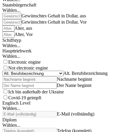
Staatsbürgerschaft
Wählen...
Gewünschtes Gehalt in Dollar, aus
Gewünschtes Gehalt in Dollar, Vor
Alter, aus
Alter, Vor
Schiffstyp
Wählen...
Haupttriebwerk
Wählen...
Electronic engine
Not electronic engine
Alt. Berufsbezeichnung
Nachname beginnt
Der Name beginnt
Ich bin außerhalb der Ukraine
Covid-19 geimpft
Englisch Level
Wählen...
E-Mail (vollständig)
Diplom
Wählen...
Telefon (komplett)