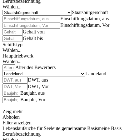
Berufsbezeichnung
Wählen...
Staatsbürgerschaft
Einschiffungsdatum, aus
Einschiffungsdatum, Vor
Gehalt von
Gehalt bis
Schiffstyp
Wählen...
Haupttriebwerk
Wählen...
Alter des Bewerbers
Landeland
DWT, aus
DWT, Vor
Baujahr, aus
Baujahr, Vor
Zeig mehr
Abholen
Filter anzeigen
Lebenslaufsuche für Seeleute:
gemeinsame Basis
meine Basis
Berufsbezeichnung
Wählen...