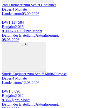
2nd Engineer zum Schiff Container
Dauer:
4 Monate
Landedatum:
03.09.2026
DWT:
117 584
Baujahr:
2 015
8 000 - 8 100
$ pro Monat
Datum der Erstellung/Aktualisierung:
08.08.2026
🇺🇦
Single Engineer zum Schiff Multi-Purpose
Dauer:
4 Monate
Landedatum:
12.08.2026
DWT:
8 690
Baujahr:
2 012
8 356
$ pro Monat
Datum der Erstellung/Aktualisierung: