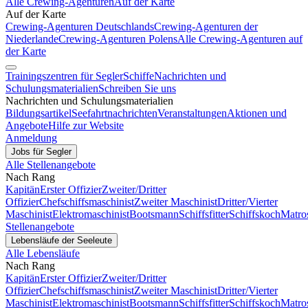
Alle Crewing-Agenturen
Auf der Karte
Auf der Karte
Crewing-Agenturen Deutschlands
Crewing-Agenturen der
Niederlande
Crewing-Agenturen Polens
Alle Crewing-Agenturen auf
der Karte
Trainingszentren für Segler
Schiffe
Nachrichten und
Schulungsmaterialien
Schreiben Sie uns
Nachrichten und Schulungsmaterialien
Bildungsartikel
Seefahrtnachrichten
Veranstaltungen
Aktionen und
Angebote
Hilfe zur Website
Anmeldung
Jobs für Segler
Alle Stellenangebote
Nach Rang
Kapitän
Erster Offizier
Zweiter/Dritter
Offizier
Chefschiffsmaschinist
Zweiter Maschinist
Dritter/Vierter
Maschinist
Elektromaschinist
Bootsmann
Schiffsfitter
Schiffskoch
Matro
Stellenangebote
Lebensläufe der Seeleute
Alle Lebensläufe
Nach Rang
Kapitän
Erster Offizier
Zweiter/Dritter
Offizier
Chefschiffsmaschinist
Zweiter Maschinist
Dritter/Vierter
Maschinist
Elektromaschinist
Bootsmann
Schiffsfitter
Schiffskoch
Matro