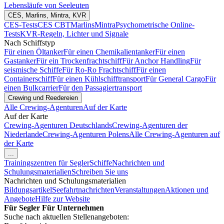
Lebensläufe von Seeleuten
CES, Marlins, Mintra, KVR
CES-Tests
CES CBT
Marlins
Mintra
Psychometrische Online-
Tests
KVR-Regeln, Lichter und Signale
Nach Schiffstyp
Für einen Öltanker
Für einen Chemikalientanker
Für einen
Gastanker
Für ein Trockenfrachtschiff
Für Anchor Handling
Für
seismische Schiffe
Für Ro-Ro Frachtschiff
Für einen
Containerschiff
Für einen Kühlschifftransport
Für General Cargo
Für
einen Bulkcarrier
Für den Passagiertransport
Crewing und Reedereien
Alle Crewing-Agenturen
Auf der Karte
Auf der Karte
Crewing-Agenturen Deutschlands
Crewing-Agenturen der
Niederlande
Crewing-Agenturen Polens
Alle Crewing-Agenturen auf
der Karte
...
Trainingszentren für Segler
Schiffe
Nachrichten und
Schulungsmaterialien
Schreiben Sie uns
Nachrichten und Schulungsmaterialien
Bildungsartikel
Seefahrtnachrichten
Veranstaltungen
Aktionen und
Angebote
Hilfe zur Website
Für Segler
Für Unternehmen
Suche nach aktuellen Stellenangeboten: