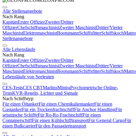
GLOAPM.COM
Alle Stellenangebote
Nach Rang
Kapitän
Erster Offizier
Zweiter/Dritter
Offizier
Chefschiffsmaschinist
Zweiter Maschinist
Dritter/Vierter
Maschinist
Elektromaschinist
Bootsmann
Schiffsfitter
Schiffskoch
Matro
Stellenangebote
Alle Lebensläufe
Nach Rang
Kapitän
Erster Offizier
Zweiter/Dritter
Offizier
Chefschiffsmaschinist
Zweiter Maschinist
Dritter/Vierter
Maschinist
Elektromaschinist
Bootsmann
Schiffsfitter
Schiffskoch
Matro
Lebensläufe von Seeleuten
CES-Tests
CES CBT
Marlins
Mintra
Psychometrische Online-
Tests
KVR-Regeln, Lichter und Signale
Nach Schiffstyp
Für einen Öltanker
Für einen Chemikalientanker
Für einen
Gastanker
Für ein Trockenfrachtschiff
Für Anchor Handling
Für
seismische Schiffe
Für Ro-Ro Frachtschiff
Für einen
Containerschiff
Für einen Kühlschifftransport
Für General Cargo
Für
einen Bulkcarrier
Für den Passagiertransport