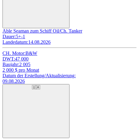
Able Seaman zum Schiff Oil/Ch. Tanker
Dauer:
5+-1
Landedatum:
14.08.2026
CH. Motor:
B&W
DWT:
47 000
Baujahr:
2 005
2 000
$ pro Monat
Datum der Erstellung/Aktualisierung:
09.08.2026
🇺🇦