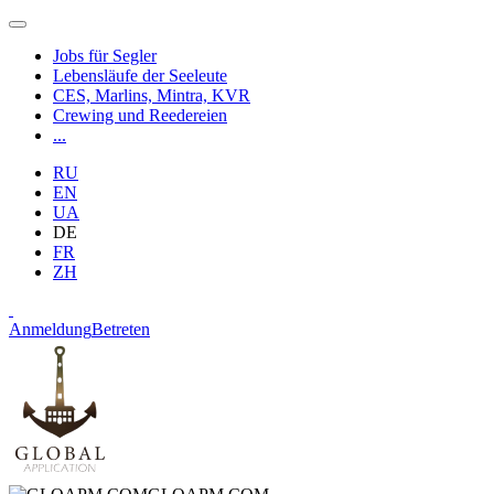
Jobs für Segler
Lebensläufe der Seeleute
CES, Marlins, Mintra, KVR
Crewing und Reedereien
...
RU
EN
UA
DE
FR
ZH
Anmeldung
Betreten