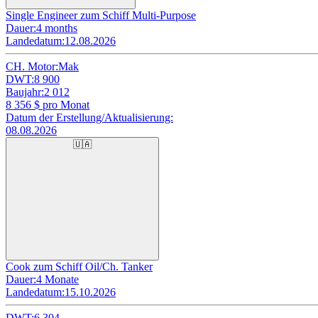
Single Engineer zum Schiff Multi-Purpose
Dauer:
4 months
Landedatum:
12.08.2026
CH. Motor:
Mak
DWT:
8 900
Baujahr:
2 012
8 356
$ pro Monat
Datum der Erstellung/Aktualisierung:
08.08.2026
🇺🇦
Cook zum Schiff Oil/Ch. Tanker
Dauer:
4 Monate
Landedatum:
15.10.2026
DWT:
6 304