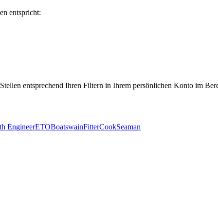
en entspricht:
 Stellen entsprechend Ihren Filtern in Ihrem persönlichen Konto im Ber
th Engineer
ETO
Boatswain
Fitter
Cook
Seaman