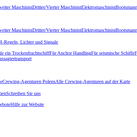
eiter Maschinist
Dritter/Vierter Maschinist
Elektromaschinist
Bootsman
eiter Maschinist
Dritter/Vierter Maschinist
Elektromaschinist
Bootsman
-Regeln, Lichter und Signale
ür ein Trockenfrachtschiff
Für Anchor Handling
Für seismische Schiffe
F
assagiertransport
de
Crewing-Agenturen Polens
Alle Crewing-Agenturen auf der Karte
ien
Schreiben Sie uns
ebote
Hilfe zur Website