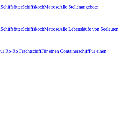
n
Schiffsfitter
Schiffskoch
Matrose
Alle Stellenangebote
n
Schiffsfitter
Schiffskoch
Matrose
Alle Lebensläufe von Seeleuten
ür Ro-Ro Frachtschiff
Für einen Containerschiff
Für einen