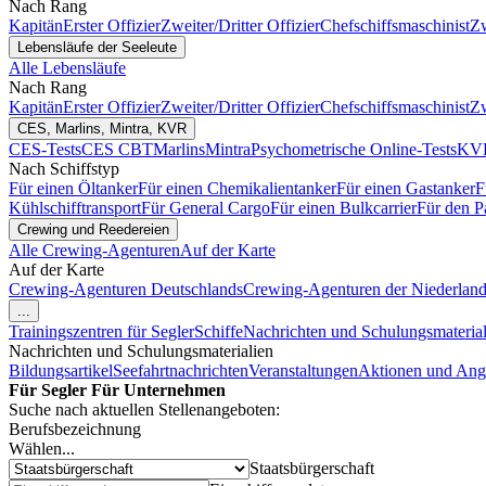
Nach Rang
Kapitän
Erster Offizier
Zweiter/Dritter Offizier
Chefschiffsmaschinist
Zw
Lebensläufe der Seeleute
Alle Lebensläufe
Nach Rang
Kapitän
Erster Offizier
Zweiter/Dritter Offizier
Chefschiffsmaschinist
Zw
CES, Marlins, Mintra, KVR
CES-Tests
CES CBT
Marlins
Mintra
Psychometrische Online-Tests
KVR
Nach Schiffstyp
Für einen Öltanker
Für einen Chemikalientanker
Für einen Gastanker
F
Kühlschifftransport
Für General Cargo
Für einen Bulkcarrier
Für den P
Crewing und Reedereien
Alle Crewing-Agenturen
Auf der Karte
Auf der Karte
Crewing-Agenturen Deutschlands
Crewing-Agenturen der Niederlan
...
Trainingszentren für Segler
Schiffe
Nachrichten und Schulungsmaterial
Nachrichten und Schulungsmaterialien
Bildungsartikel
Seefahrtnachrichten
Veranstaltungen
Aktionen und Ang
Für Segler
Für Unternehmen
Suche nach aktuellen Stellenangeboten:
Berufsbezeichnung
Wählen...
Staatsbürgerschaft