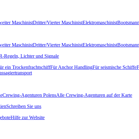
eiter Maschinist
Dritter/Vierter Maschinist
Elektromaschinist
Bootsman
eiter Maschinist
Dritter/Vierter Maschinist
Elektromaschinist
Bootsman
-Regeln, Lichter und Signale
ür ein Trockenfrachtschiff
Für Anchor Handling
Für seismische Schiffe
F
assagiertransport
de
Crewing-Agenturen Polens
Alle Crewing-Agenturen auf der Karte
ien
Schreiben Sie uns
ebote
Hilfe zur Website