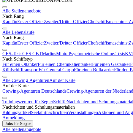
GLOAPM.COM
Alle Stellenangebote
Nach Rang
Kapitän
Erster Offizier
Zweiter/Dritter Offizier
Chefschiffsmaschinist
Zw
Alle Lebensläufe
Nach Rang
Kapitän
Erster Offizier
Zweiter/Dritter Offizier
Chefschiffsmaschinist
Zw
CES-Tests
CES CBT
Marlins
Mintra
Psychometrische Online-Tests
KVR
Nach Schiffstyp
Für einen Öltanker
Für einen Chemikalientanker
Für einen Gastanker
F
Kühlschifftransport
Für General Cargo
Für einen Bulkcarrier
Für den P
Alle Crewing-Agenturen
Auf der Karte
Auf der Karte
Crewing-Agenturen Deutschlands
Crewing-Agenturen der Niederlan
Trainingszentren für Segler
Schiffe
Nachrichten und Schulungsmaterial
Nachrichten und Schulungsmaterialien
Bildungsartikel
Seefahrtnachrichten
Veranstaltungen
Aktionen und Ang
Anmeldung
Jobs für Segler
Alle Stellenangebote