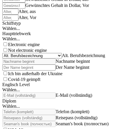
Gewünschtes Gehalt in Dollar, Vor
Alter, aus
Alter, Vor
Schiffstyp
Wählen...
Haupttriebwerk
Wählen...
Electronic engine
Not electronic engine
Alt. Berufsbezeichnung
Nachname beginnt
Der Name beginnt
Ich bin außerhalb der Ukraine
Covid-19 geimpft
Englisch Level
Wählen...
E-Mail (vollständig)
Diplom
Wählen...
Telefon (komplett)
Reisepass (vollständig)
Seaman's book (полностью)