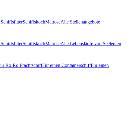
n
Schiffsfitter
Schiffskoch
Matrose
Alle Stellenangebote
n
Schiffsfitter
Schiffskoch
Matrose
Alle Lebensläufe von Seeleuten
ür Ro-Ro Frachtschiff
Für einen Containerschiff
Für einen