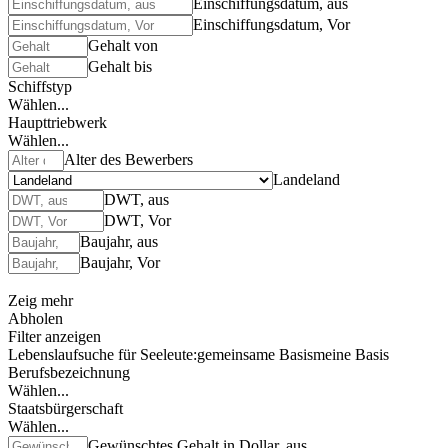
Einschiffungsdatum, aus
Einschiffungsdatum, Vor
Gehalt von
Gehalt bis
Schiffstyp
Wählen...
Haupttriebwerk
Wählen...
Alter des Bewerbers
Landeland
DWT, aus
DWT, Vor
Baujahr, aus
Baujahr, Vor
Zeig mehr
Abholen
Filter anzeigen
Lebenslaufsuche für Seeleute:
gemeinsame Basis
meine Basis
Berufsbezeichnung
Wählen...
Staatsbürgerschaft
Wählen...
Gewünschtes Gehalt in Dollar, aus