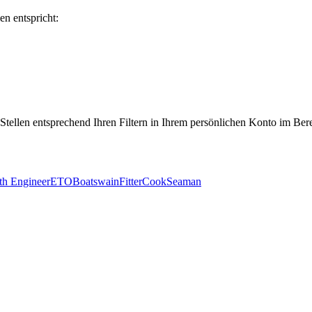
en entspricht:
 Stellen entsprechend Ihren Filtern in Ihrem persönlichen Konto im Ber
th Engineer
ETO
Boatswain
Fitter
Cook
Seaman