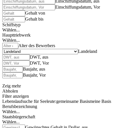
Einschiffungsdatum, aus
Einschiffungsdatum, Vor
Gehalt von
Gehalt bis
Schiffstyp
Wählen...
Haupttriebwerk
Wählen...
Alter des Bewerbers
Landeland
DWT, aus
DWT, Vor
Baujahr, aus
Baujahr, Vor
Zeig mehr
Abholen
Filter anzeigen
Lebenslaufsuche für Seeleute:
gemeinsame Basis
meine Basis
Berufsbezeichnung
Wählen...
Staatsbürgerschaft
Wählen...
Gewünschtes Gehalt in Dollar, aus