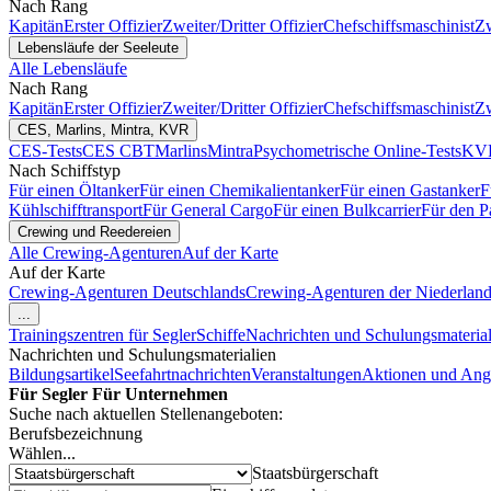
Nach Rang
Kapitän
Erster Offizier
Zweiter/Dritter Offizier
Chefschiffsmaschinist
Zw
Lebensläufe der Seeleute
Alle Lebensläufe
Nach Rang
Kapitän
Erster Offizier
Zweiter/Dritter Offizier
Chefschiffsmaschinist
Zw
CES, Marlins, Mintra, KVR
CES-Tests
CES CBT
Marlins
Mintra
Psychometrische Online-Tests
KVR
Nach Schiffstyp
Für einen Öltanker
Für einen Chemikalientanker
Für einen Gastanker
F
Kühlschifftransport
Für General Cargo
Für einen Bulkcarrier
Für den P
Crewing und Reedereien
Alle Crewing-Agenturen
Auf der Karte
Auf der Karte
Crewing-Agenturen Deutschlands
Crewing-Agenturen der Niederlan
...
Trainingszentren für Segler
Schiffe
Nachrichten und Schulungsmaterial
Nachrichten und Schulungsmaterialien
Bildungsartikel
Seefahrtnachrichten
Veranstaltungen
Aktionen und Ang
Für Segler
Für Unternehmen
Suche nach aktuellen Stellenangeboten:
Berufsbezeichnung
Wählen...
Staatsbürgerschaft