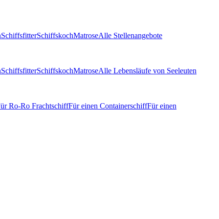
n
Schiffsfitter
Schiffskoch
Matrose
Alle Stellenangebote
n
Schiffsfitter
Schiffskoch
Matrose
Alle Lebensläufe von Seeleuten
ür Ro-Ro Frachtschiff
Für einen Containerschiff
Für einen