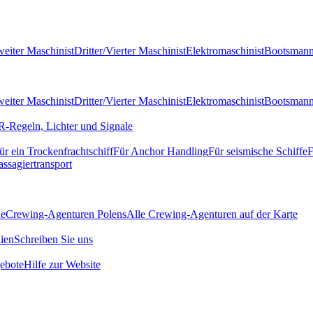
eiter Maschinist
Dritter/Vierter Maschinist
Elektromaschinist
Bootsman
eiter Maschinist
Dritter/Vierter Maschinist
Elektromaschinist
Bootsman
-Regeln, Lichter und Signale
ür ein Trockenfrachtschiff
Für Anchor Handling
Für seismische Schiffe
F
assagiertransport
de
Crewing-Agenturen Polens
Alle Crewing-Agenturen auf der Karte
ien
Schreiben Sie uns
ebote
Hilfe zur Website