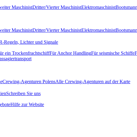
eiter Maschinist
Dritter/Vierter Maschinist
Elektromaschinist
Bootsman
eiter Maschinist
Dritter/Vierter Maschinist
Elektromaschinist
Bootsman
-Regeln, Lichter und Signale
ür ein Trockenfrachtschiff
Für Anchor Handling
Für seismische Schiffe
F
assagiertransport
de
Crewing-Agenturen Polens
Alle Crewing-Agenturen auf der Karte
ien
Schreiben Sie uns
ebote
Hilfe zur Website