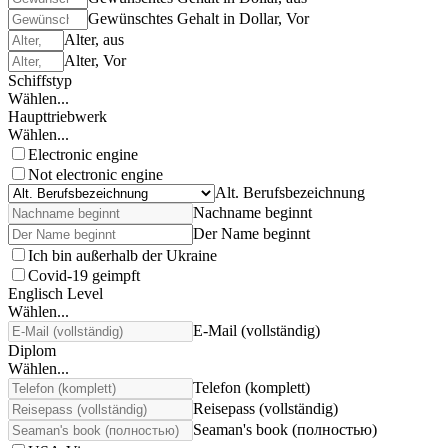
Gewünschtes Gehalt in Dollar, Vor
Alter, aus
Alter, Vor
Schiffstyp
Wählen...
Haupttriebwerk
Wählen...
Electronic engine
Not electronic engine
Alt. Berufsbezeichnung
Nachname beginnt
Der Name beginnt
Ich bin außerhalb der Ukraine
Covid-19 geimpft
Englisch Level
Wählen...
E-Mail (vollständig)
Diplom
Wählen...
Telefon (komplett)
Reisepass (vollständig)
Seaman's book (полностью)