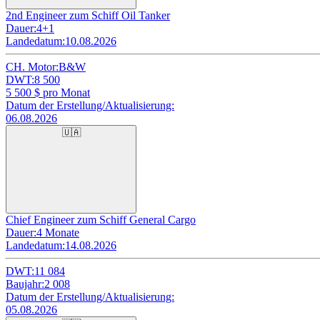
2nd Engineer zum Schiff Oil Tanker
Dauer:
4+1
Landedatum:
10.08.2026
CH. Motor:
B&W
DWT:
8 500
5 500
$ pro Monat
Datum der Erstellung/Aktualisierung:
06.08.2026
🇺🇦
Chief Engineer zum Schiff General Cargo
Dauer:
4 Monate
Landedatum:
14.08.2026
DWT:
11 084
Baujahr:
2 008
Datum der Erstellung/Aktualisierung:
05.08.2026