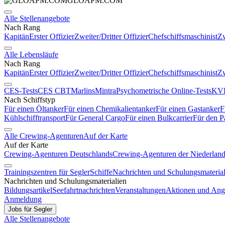
GLOAPM.COM
Alle Stellenangebote
Nach Rang
Kapitän
Erster Offizier
Zweiter/Dritter Offizier
Chefschiffsmaschinist
Zw
Alle Lebensläufe
Nach Rang
Kapitän
Erster Offizier
Zweiter/Dritter Offizier
Chefschiffsmaschinist
Zw
CES-Tests
CES CBT
Marlins
Mintra
Psychometrische Online-Tests
KVR
Nach Schiffstyp
Für einen Öltanker
Für einen Chemikalientanker
Für einen Gastanker
F
Kühlschifftransport
Für General Cargo
Für einen Bulkcarrier
Für den P
Alle Crewing-Agenturen
Auf der Karte
Auf der Karte
Crewing-Agenturen Deutschlands
Crewing-Agenturen der Niederlan
Trainingszentren für Segler
Schiffe
Nachrichten und Schulungsmaterial
Nachrichten und Schulungsmaterialien
Bildungsartikel
Seefahrtnachrichten
Veranstaltungen
Aktionen und Ang
Anmeldung
Jobs für Segler
Alle Stellenangebote