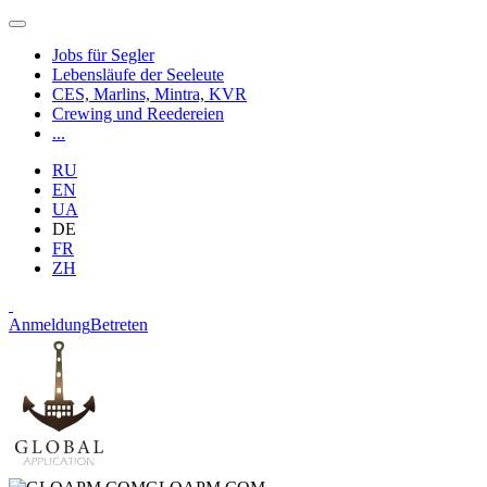
Jobs für Segler
Lebensläufe der Seeleute
CES, Marlins, Mintra, KVR
Crewing und Reedereien
...
RU
EN
UA
DE
FR
ZH
Anmeldung
Betreten