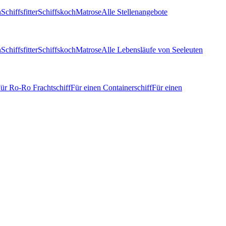
n
Schiffsfitter
Schiffskoch
Matrose
Alle Stellenangebote
n
Schiffsfitter
Schiffskoch
Matrose
Alle Lebensläufe von Seeleuten
ür Ro-Ro Frachtschiff
Für einen Containerschiff
Für einen