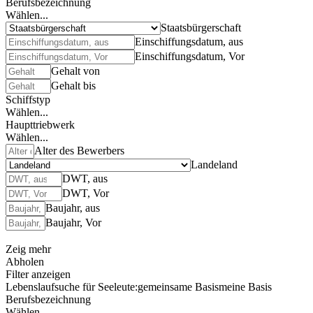
Berufsbezeichnung
Wählen...
Staatsbürgerschaft
Einschiffungsdatum, aus
Einschiffungsdatum, Vor
Gehalt von
Gehalt bis
Schiffstyp
Wählen...
Haupttriebwerk
Wählen...
Alter des Bewerbers
Landeland
DWT, aus
DWT, Vor
Baujahr, aus
Baujahr, Vor
Zeig mehr
Abholen
Filter anzeigen
Lebenslaufsuche für Seeleute:
gemeinsame Basis
meine Basis
Berufsbezeichnung
Wählen...