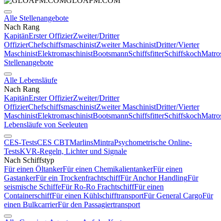
GLOAPM.COM
Alle Stellenangebote
Nach Rang
Kapitän
Erster Offizier
Zweiter/Dritter
Offizier
Chefschiffsmaschinist
Zweiter Maschinist
Dritter/Vierter
Maschinist
Elektromaschinist
Bootsmann
Schiffsfitter
Schiffskoch
Matro
Stellenangebote
Alle Lebensläufe
Nach Rang
Kapitän
Erster Offizier
Zweiter/Dritter
Offizier
Chefschiffsmaschinist
Zweiter Maschinist
Dritter/Vierter
Maschinist
Elektromaschinist
Bootsmann
Schiffsfitter
Schiffskoch
Matro
Lebensläufe von Seeleuten
CES-Tests
CES CBT
Marlins
Mintra
Psychometrische Online-
Tests
KVR-Regeln, Lichter und Signale
Nach Schiffstyp
Für einen Öltanker
Für einen Chemikalientanker
Für einen
Gastanker
Für ein Trockenfrachtschiff
Für Anchor Handling
Für
seismische Schiffe
Für Ro-Ro Frachtschiff
Für einen
Containerschiff
Für einen Kühlschifftransport
Für General Cargo
Für
einen Bulkcarrier
Für den Passagiertransport