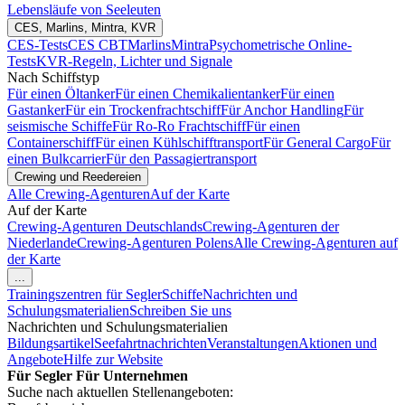
Lebensläufe von Seeleuten
CES, Marlins, Mintra, KVR
CES-Tests
CES CBT
Marlins
Mintra
Psychometrische Online-
Tests
KVR-Regeln, Lichter und Signale
Nach Schiffstyp
Für einen Öltanker
Für einen Chemikalientanker
Für einen
Gastanker
Für ein Trockenfrachtschiff
Für Anchor Handling
Für
seismische Schiffe
Für Ro-Ro Frachtschiff
Für einen
Containerschiff
Für einen Kühlschifftransport
Für General Cargo
Für
einen Bulkcarrier
Für den Passagiertransport
Crewing und Reedereien
Alle Crewing-Agenturen
Auf der Karte
Auf der Karte
Crewing-Agenturen Deutschlands
Crewing-Agenturen der
Niederlande
Crewing-Agenturen Polens
Alle Crewing-Agenturen auf
der Karte
...
Trainingszentren für Segler
Schiffe
Nachrichten und
Schulungsmaterialien
Schreiben Sie uns
Nachrichten und Schulungsmaterialien
Bildungsartikel
Seefahrtnachrichten
Veranstaltungen
Aktionen und
Angebote
Hilfe zur Website
Für Segler
Für Unternehmen
Suche nach aktuellen Stellenangeboten: