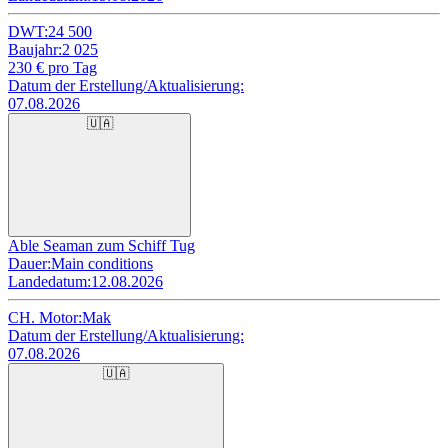
DWT:
24 500
Baujahr:
2 025
230
€ pro Tag
Datum der Erstellung/Aktualisierung:
07.08.2026
🇺🇦
Able Seaman zum Schiff Tug
Dauer:
Main conditions
Landedatum:
12.08.2026
CH. Motor:
Mak
Datum der Erstellung/Aktualisierung:
07.08.2026
🇺🇦