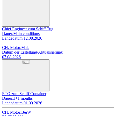
Chief Engineer zum Schiff Tug
Dauer:
Main conditions
Landedatum:
12.08.2026
CH. Motor:
Mak
Datum der Erstellung/Aktualisierung:
07.08.2026
🇷🇴
ETO zum Schiff Container
Dauer:
3+1 months
Landedatum:
01.09.2026
CH. Motor:
B&W