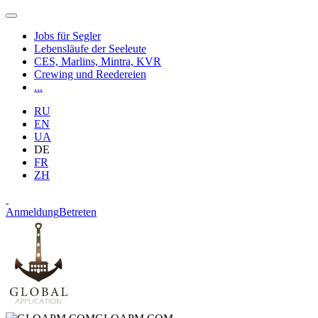
Jobs für Segler
Lebensläufe der Seeleute
CES, Marlins, Mintra, KVR
Crewing und Reedereien
...
RU
EN
UA
DE
FR
ZH
Anmeldung
Betreten