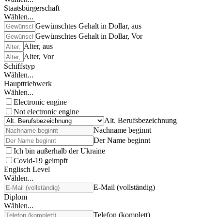
Staatsbürgerschaft
Wählen...
Gewünschtes Gehalt in Dollar, aus
Gewünschtes Gehalt in Dollar, Vor
Alter, aus
Alter, Vor
Schiffstyp
Wählen...
Haupttriebwerk
Wählen...
Electronic engine
Not electronic engine
Alt. Berufsbezeichnung
Nachname beginnt
Der Name beginnt
Ich bin außerhalb der Ukraine
Covid-19 geimpft
Englisch Level
Wählen...
E-Mail (vollständig)
Diplom
Wählen...
Telefon (komplett)