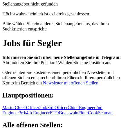
Stellenangebot nicht gefunden
Höchstwahrscheinlich ist es bereits geschlossen.
Bitte wählen Sie ein anderes Stellenangebot aus, das Ihren
Suchkriterien entspricht:
Jobs für Segler
Informieren Sie sich über neue Stellenangebote in Telegram!
Abonnieren Sie Ihre Position!
Wählen Sie eine Position aus
Oder richten Sie kostenlos einen persönlichen Newsletter mit
offenen Stellen entsprechend Ihren Filtern in Ihrem persönlichen
Konto im Bereich ein
Newsletter mit offenen Stellen
Hauptpositionen:
Master
Chief Officer
2nd/3rd Officer
Chief Engineer
2nd
Engineer
3rd/4th Engineer
ETO
Boatswain
Fitter
Cook
Seaman
Alle offenen Stellen: