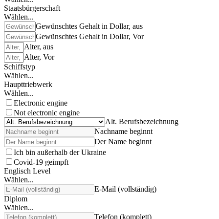
Staatsbürgerschaft
Wählen...
Gewünschtes Gehalt in Dollar, aus
Gewünschtes Gehalt in Dollar, Vor
Alter, aus
Alter, Vor
Schiffstyp
Wählen...
Haupttriebwerk
Wählen...
Electronic engine
Not electronic engine
Alt. Berufsbezeichnung
Nachname beginnt
Der Name beginnt
Ich bin außerhalb der Ukraine
Covid-19 geimpft
Englisch Level
Wählen...
E-Mail (vollständig)
Diplom
Wählen...
Telefon (komplett)