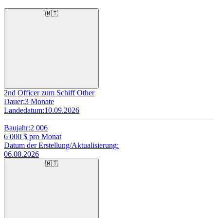
🇲🇹
2nd Officer zum Schiff Other
Dauer:
3 Monate
Landedatum:
10.09.2026
Baujahr:
2 006
6 000
$ pro Monat
Datum der Erstellung/Aktualisierung:
06.08.2026
🇲🇹