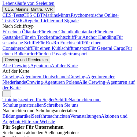
Lebensläufe von Seeleuten
CES, Marlins, Mintra, KVR
CES-Tests
CES CBT
Marlins
Mintra
Psychometrische Online-
Tests
KVR-Regeln, Lichter und Signale
Nach Schiffstyp
Für einen Öltanker
Für einen Chemikalientanker
Für einen
Gastanker
Für ein Trockenfrachtschiff
Für Anchor Handling
Für
seismische Schiffe
Für Ro-Ro Frachtschiff
Für einen
Containerschiff
Für einen Kühlschifftransport
Für General Cargo
Für
einen Bulkcarrier
Für den Passagiertransport
Crewing und Reedereien
Alle Crewing-Agenturen
Auf der Karte
Auf der Karte
Crewing-Agenturen Deutschlands
Crewing-Agenturen der
Niederlande
Crewing-Agenturen Polens
Alle Crewing-Agenturen auf
der Karte
...
Trainingszentren für Segler
Schiffe
Nachrichten und
Schulungsmaterialien
Schreiben Sie uns
Nachrichten und Schulungsmaterialien
Bildungsartikel
Seefahrtnachrichten
Veranstaltungen
Aktionen und
Angebote
Hilfe zur Website
Für Segler
Für Unternehmen
Suche nach aktuellen Stellenangeboten: