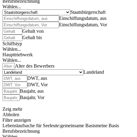
Berufsbezeichnung
Wählen...
Staatsbürgerschaft
Einschiffungsdatum, aus
Einschiffungsdatum, Vor
Gehalt von
Gehalt bis
Schiffstyp
Wählen...
Haupttriebwerk
Wählen...
Alter des Bewerbers
Landeland
DWT, aus
DWT, Vor
Baujahr, aus
Baujahr, Vor
Zeig mehr
Abholen
Filter anzeigen
Lebenslaufsuche für Seeleute:
gemeinsame Basis
meine Basis
Berufsbezeichnung
Wählen...