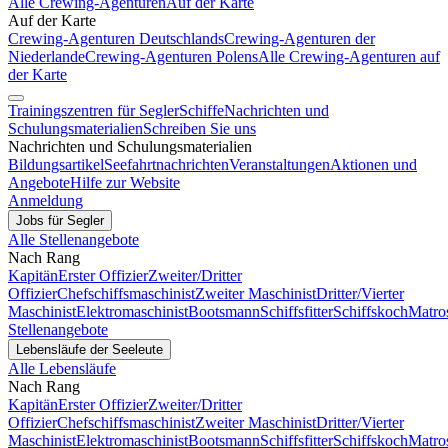
Alle Crewing-Agenturen
Auf der Karte
Auf der Karte
Crewing-Agenturen Deutschlands
Crewing-Agenturen der
Niederlande
Crewing-Agenturen Polens
Alle Crewing-Agenturen auf
der Karte
Trainingszentren für Segler
Schiffe
Nachrichten und
Schulungsmaterialien
Schreiben Sie uns
Nachrichten und Schulungsmaterialien
Bildungsartikel
Seefahrtnachrichten
Veranstaltungen
Aktionen und
Angebote
Hilfe zur Website
Anmeldung
Jobs für Segler
Alle Stellenangebote
Nach Rang
Kapitän
Erster Offizier
Zweiter/Dritter
Offizier
Chefschiffsmaschinist
Zweiter Maschinist
Dritter/Vierter
Maschinist
Elektromaschinist
Bootsmann
Schiffsfitter
Schiffskoch
Matro
Stellenangebote
Lebensläufe der Seeleute
Alle Lebensläufe
Nach Rang
Kapitän
Erster Offizier
Zweiter/Dritter
Offizier
Chefschiffsmaschinist
Zweiter Maschinist
Dritter/Vierter
Maschinist
Elektromaschinist
Bootsmann
Schiffsfitter
Schiffskoch
Matro