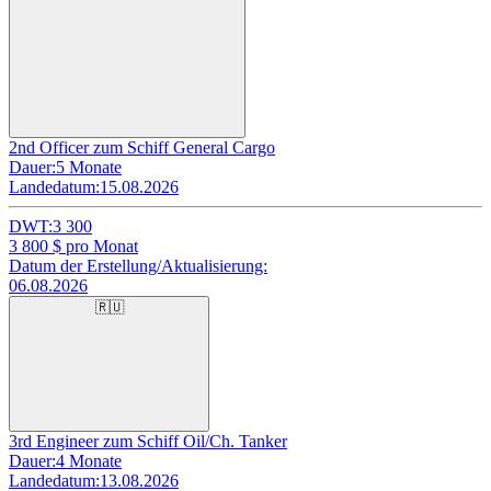
2nd Officer zum Schiff General Cargo
Dauer:
5 Monate
Landedatum:
15.08.2026
DWT:
3 300
3 800
$ pro Monat
Datum der Erstellung/Aktualisierung:
06.08.2026
🇷🇺
3rd Engineer zum Schiff Oil/Ch. Tanker
Dauer:
4 Monate
Landedatum:
13.08.2026