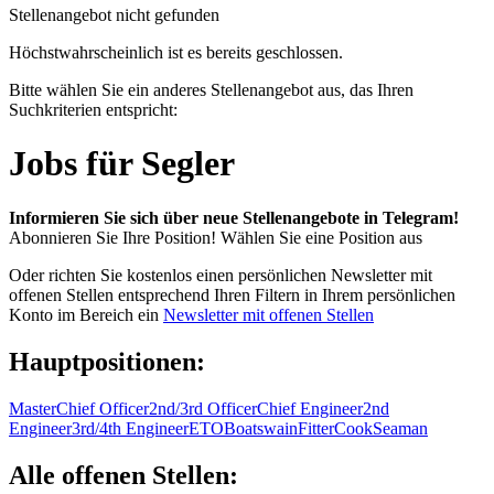
Stellenangebot nicht gefunden
Höchstwahrscheinlich ist es bereits geschlossen.
Bitte wählen Sie ein anderes Stellenangebot aus, das Ihren
Suchkriterien entspricht:
Jobs für Segler
Informieren Sie sich über neue Stellenangebote in Telegram!
Abonnieren Sie Ihre Position!
Wählen Sie eine Position aus
Oder richten Sie kostenlos einen persönlichen Newsletter mit
offenen Stellen entsprechend Ihren Filtern in Ihrem persönlichen
Konto im Bereich ein
Newsletter mit offenen Stellen
Hauptpositionen:
Master
Chief Officer
2nd/3rd Officer
Chief Engineer
2nd
Engineer
3rd/4th Engineer
ETO
Boatswain
Fitter
Cook
Seaman
Alle offenen Stellen: