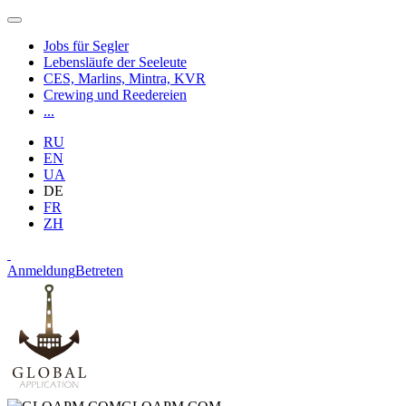
Jobs für Segler
Lebensläufe der Seeleute
CES, Marlins, Mintra, KVR
Crewing und Reedereien
...
RU
EN
UA
DE
FR
ZH
Anmeldung
Betreten