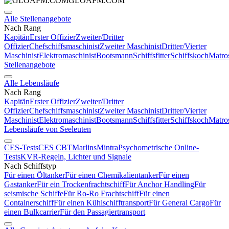
GLOAPM.COM
Alle Stellenangebote
Nach Rang
Kapitän
Erster Offizier
Zweiter/Dritter
Offizier
Chefschiffsmaschinist
Zweiter Maschinist
Dritter/Vierter
Maschinist
Elektromaschinist
Bootsmann
Schiffsfitter
Schiffskoch
Matro
Stellenangebote
Alle Lebensläufe
Nach Rang
Kapitän
Erster Offizier
Zweiter/Dritter
Offizier
Chefschiffsmaschinist
Zweiter Maschinist
Dritter/Vierter
Maschinist
Elektromaschinist
Bootsmann
Schiffsfitter
Schiffskoch
Matro
Lebensläufe von Seeleuten
CES-Tests
CES CBT
Marlins
Mintra
Psychometrische Online-
Tests
KVR-Regeln, Lichter und Signale
Nach Schiffstyp
Für einen Öltanker
Für einen Chemikalientanker
Für einen
Gastanker
Für ein Trockenfrachtschiff
Für Anchor Handling
Für
seismische Schiffe
Für Ro-Ro Frachtschiff
Für einen
Containerschiff
Für einen Kühlschifftransport
Für General Cargo
Für
einen Bulkcarrier
Für den Passagiertransport