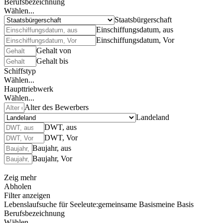
Berufsbezeichnung
Wählen...
Staatsbürgerschaft
Einschiffungsdatum, aus
Einschiffungsdatum, Vor
Gehalt von
Gehalt bis
Schiffstyp
Wählen...
Haupttriebwerk
Wählen...
Alter des Bewerbers
Landeland
DWT, aus
DWT, Vor
Baujahr, aus
Baujahr, Vor
Zeig mehr
Abholen
Filter anzeigen
Lebenslaufsuche für Seeleute:
gemeinsame Basis
meine Basis
Berufsbezeichnung
Wählen...