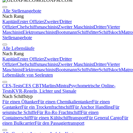
GLOAPM.COM
Alle Stellenangebote
Nach Rang
Kapitän
Erster Offizier
Zweiter/Dritter
Offizier
Chefschiffsmaschinist
Zweiter Maschinist
Dritter/Vierter
Maschinist
Elektromaschinist
Bootsmann
Schiffsfitter
Schiffskoch
Matro
Stellenangebote
Alle Lebensläufe
Nach Rang
Kapitän
Erster Offizier
Zweiter/Dritter
Offizier
Chefschiffsmaschinist
Zweiter Maschinist
Dritter/Vierter
Maschinist
Elektromaschinist
Bootsmann
Schiffsfitter
Schiffskoch
Matro
Lebensläufe von Seeleuten
CES-Tests
CES CBT
Marlins
Mintra
Psychometrische Online-
Tests
KVR-Regeln, Lichter und Signale
Nach Schiffstyp
Für einen Öltanker
Für einen Chemikalientanker
Für einen
Gastanker
Für ein Trockenfrachtschiff
Für Anchor Handling
Für
seismische Schiffe
Für Ro-Ro Frachtschiff
Für einen
Containerschiff
Für einen Kühlschifftransport
Für General Cargo
Für
einen Bulkcarrier
Für den Passagiertransport