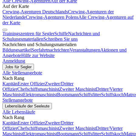
Alle Crewing-Agenturen
Auf der Karte
Auf der Karte
Crewing-Agenturen Deutschlands
Crewing-Agenturen der
Niederlande
Crewing-Agenturen Polens
Alle Crewing-Agenturen auf
der Karte
Trainingszentren für Segler
Schiffe
Nachrichten und
Schulungsmaterialien
Schreiben Sie uns
Nachrichten und Schulungsmaterialien
Bildungsartikel
Seefahrtnachrichten
Veranstaltungen
Aktionen und
Angebote
Hilfe zur Website
Anmeldung
Jobs für Segler
Alle Stellenangebote
Nach Rang
Kapitän
Erster Offizier
Zweiter/Dritter
Offizier
Chefschiffsmaschinist
Zweiter Maschinist
Dritter/Vierter
Maschinist
Elektromaschinist
Bootsmann
Schiffsfitter
Schiffskoch
Matro
Stellenangebote
Lebensläufe der Seeleute
Alle Lebensläufe
Nach Rang
Kapitän
Erster Offizier
Zweiter/Dritter
Offizier
Chefschiffsmaschinist
Zweiter Maschinist
Dritter/Vierter
Maschinist
Elektromaschinist
Bootsmann
Schiffsfitter
Schiffskoch
Matro