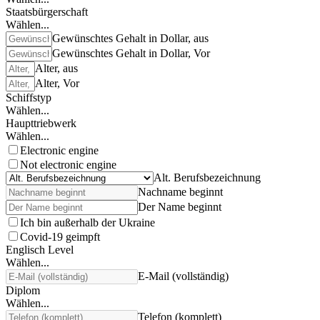
Staatsbürgerschaft
Wählen...
Gewünschtes Gehalt in Dollar, aus
Gewünschtes Gehalt in Dollar, Vor
Alter, aus
Alter, Vor
Schiffstyp
Wählen...
Haupttriebwerk
Wählen...
Electronic engine
Not electronic engine
Alt. Berufsbezeichnung
Nachname beginnt
Der Name beginnt
Ich bin außerhalb der Ukraine
Covid-19 geimpft
Englisch Level
Wählen...
E-Mail (vollständig)
Diplom
Wählen...
Telefon (komplett)