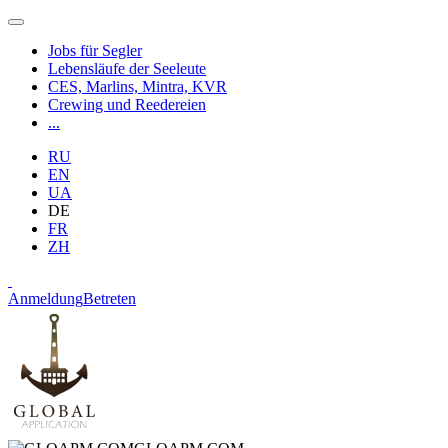
Jobs für Segler
Lebensläufe der Seeleute
CES, Marlins, Mintra, KVR
Crewing und Reedereien
...
RU
EN
UA
DE
FR
ZH
Anmeldung
Betreten