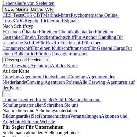
Lebensläufe von Seeleuten
CES, Marlins, Mintra, KVR
CES-Tests
CES CBT
Marlins
Mintra
Psychometrische Online-
Tests
KVR-Regeln, Lichter und Signale
Nach Schiffstyp
Für einen Öltanker
Für einen Chemikalientanker
Für einen
Gastanker
Für ein Trockenfrachtschiff
Für Anchor Handling
Für
seismische Schiffe
Für Ro-Ro Frachtschiff
Für einen
Containerschiff
Für einen Kühlschifftransport
Für General Cargo
Für
einen Bulkcarrier
Für den Passagiertransport
Crewing und Reedereien
Alle Crewing-Agenturen
Auf der Karte
Auf der Karte
Crewing-Agenturen Deutschlands
Crewing-Agenturen der
Niederlande
Crewing-Agenturen Polens
Alle Crewing-Agenturen auf
der Karte
...
Trainingszentren für Segler
Schiffe
Nachrichten und
Schulungsmaterialien
Schreiben Sie uns
Nachrichten und Schulungsmaterialien
Bildungsartikel
Seefahrtnachrichten
Veranstaltungen
Aktionen und
Angebote
Hilfe zur Website
Für Segler
Für Unternehmen
Suche nach aktuellen Stellenangeboten: