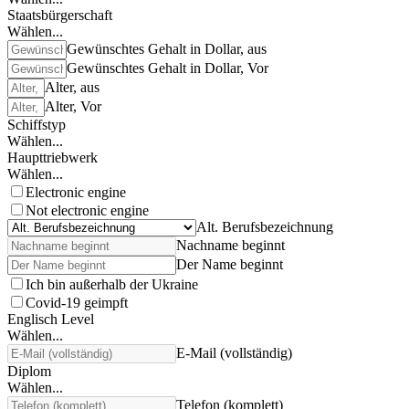
Staatsbürgerschaft
Wählen...
Gewünschtes Gehalt in Dollar, aus
Gewünschtes Gehalt in Dollar, Vor
Alter, aus
Alter, Vor
Schiffstyp
Wählen...
Haupttriebwerk
Wählen...
Electronic engine
Not electronic engine
Alt. Berufsbezeichnung
Nachname beginnt
Der Name beginnt
Ich bin außerhalb der Ukraine
Covid-19 geimpft
Englisch Level
Wählen...
E-Mail (vollständig)
Diplom
Wählen...
Telefon (komplett)