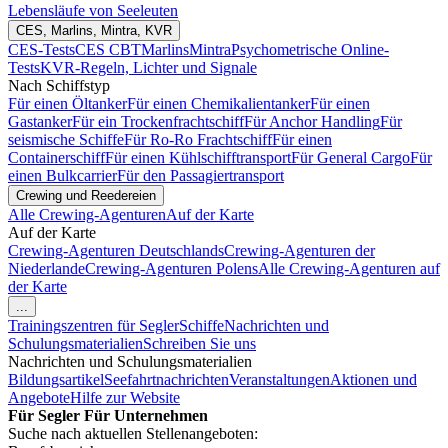
Lebensläufe von Seeleuten
CES, Marlins, Mintra, KVR
CES-Tests
CES CBT
Marlins
Mintra
Psychometrische Online-
Tests
KVR-Regeln, Lichter und Signale
Nach Schiffstyp
Für einen Öltanker
Für einen Chemikalientanker
Für einen
Gastanker
Für ein Trockenfrachtschiff
Für Anchor Handling
Für
seismische Schiffe
Für Ro-Ro Frachtschiff
Für einen
Containerschiff
Für einen Kühlschifftransport
Für General Cargo
Für
einen Bulkcarrier
Für den Passagiertransport
Crewing und Reedereien
Alle Crewing-Agenturen
Auf der Karte
Auf der Karte
Crewing-Agenturen Deutschlands
Crewing-Agenturen der
Niederlande
Crewing-Agenturen Polens
Alle Crewing-Agenturen auf
der Karte
...
Trainingszentren für Segler
Schiffe
Nachrichten und
Schulungsmaterialien
Schreiben Sie uns
Nachrichten und Schulungsmaterialien
Bildungsartikel
Seefahrtnachrichten
Veranstaltungen
Aktionen und
Angebote
Hilfe zur Website
Für Segler
Für Unternehmen
Suche nach aktuellen Stellenangeboten: