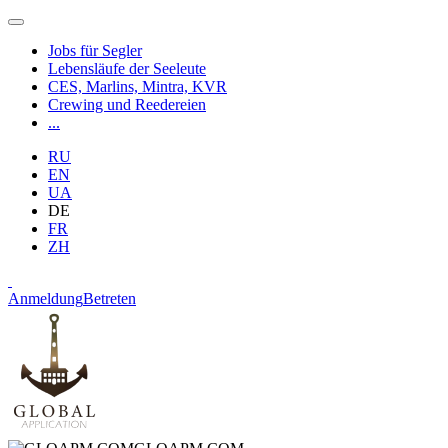
Jobs für Segler
Lebensläufe der Seeleute
CES, Marlins, Mintra, KVR
Crewing und Reedereien
...
RU
EN
UA
DE
FR
ZH
Anmeldung
Betreten