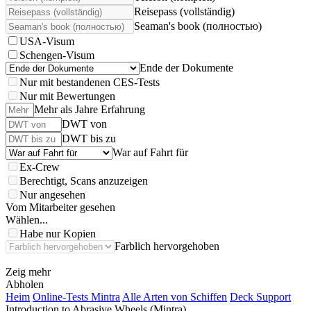
Reisepass (vollständig)
Seaman's book (полностью)
USA-Visum
Schengen-Visum
Ende der Dokumente
Nur mit bestandenen CES-Tests
Nur mit Bewertungen
Mehr als Jahre Erfahrung
DWT von
DWT bis zu
War auf Fahrt für
Ex-Crew
Berechtigt, Scans anzuzeigen
Nur angesehen
Vom Mitarbeiter gesehen
Wählen...
Habe nur Kopien
Farblich hervorgehoben
Zeig mehr
Abholen
Heim
Online-Tests Mintra
Alle Arten von Schiffen
Deck Support
Introduction to Abrasive Wheels (Mintra)