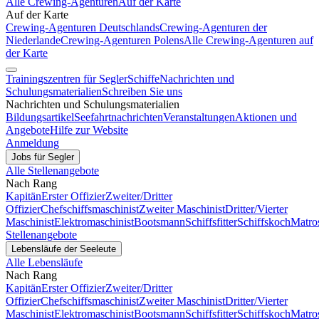
Alle Crewing-Agenturen
Auf der Karte
Auf der Karte
Crewing-Agenturen Deutschlands
Crewing-Agenturen der
Niederlande
Crewing-Agenturen Polens
Alle Crewing-Agenturen auf
der Karte
Trainingszentren für Segler
Schiffe
Nachrichten und
Schulungsmaterialien
Schreiben Sie uns
Nachrichten und Schulungsmaterialien
Bildungsartikel
Seefahrtnachrichten
Veranstaltungen
Aktionen und
Angebote
Hilfe zur Website
Anmeldung
Jobs für Segler
Alle Stellenangebote
Nach Rang
Kapitän
Erster Offizier
Zweiter/Dritter
Offizier
Chefschiffsmaschinist
Zweiter Maschinist
Dritter/Vierter
Maschinist
Elektromaschinist
Bootsmann
Schiffsfitter
Schiffskoch
Matro
Stellenangebote
Lebensläufe der Seeleute
Alle Lebensläufe
Nach Rang
Kapitän
Erster Offizier
Zweiter/Dritter
Offizier
Chefschiffsmaschinist
Zweiter Maschinist
Dritter/Vierter
Maschinist
Elektromaschinist
Bootsmann
Schiffsfitter
Schiffskoch
Matro