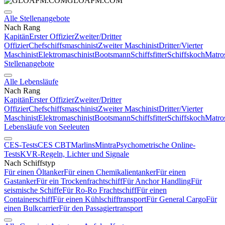
GLOAPM.COM
Alle Stellenangebote
Nach Rang
Kapitän
Erster Offizier
Zweiter/Dritter
Offizier
Chefschiffsmaschinist
Zweiter Maschinist
Dritter/Vierter
Maschinist
Elektromaschinist
Bootsmann
Schiffsfitter
Schiffskoch
Matro
Stellenangebote
Alle Lebensläufe
Nach Rang
Kapitän
Erster Offizier
Zweiter/Dritter
Offizier
Chefschiffsmaschinist
Zweiter Maschinist
Dritter/Vierter
Maschinist
Elektromaschinist
Bootsmann
Schiffsfitter
Schiffskoch
Matro
Lebensläufe von Seeleuten
CES-Tests
CES CBT
Marlins
Mintra
Psychometrische Online-
Tests
KVR-Regeln, Lichter und Signale
Nach Schiffstyp
Für einen Öltanker
Für einen Chemikalientanker
Für einen
Gastanker
Für ein Trockenfrachtschiff
Für Anchor Handling
Für
seismische Schiffe
Für Ro-Ro Frachtschiff
Für einen
Containerschiff
Für einen Kühlschifftransport
Für General Cargo
Für
einen Bulkcarrier
Für den Passagiertransport