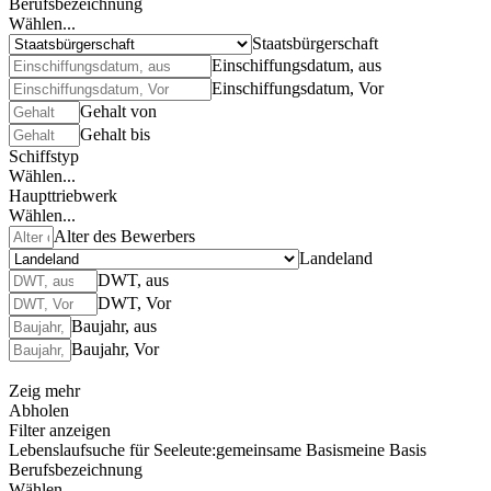
Berufsbezeichnung
Wählen...
Staatsbürgerschaft
Einschiffungsdatum, aus
Einschiffungsdatum, Vor
Gehalt von
Gehalt bis
Schiffstyp
Wählen...
Haupttriebwerk
Wählen...
Alter des Bewerbers
Landeland
DWT, aus
DWT, Vor
Baujahr, aus
Baujahr, Vor
Zeig mehr
Abholen
Filter anzeigen
Lebenslaufsuche für Seeleute:
gemeinsame Basis
meine Basis
Berufsbezeichnung
Wählen...