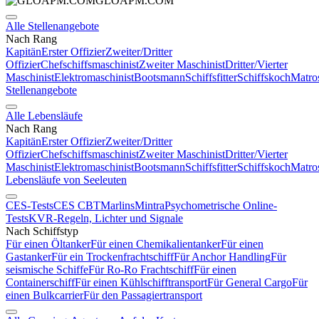
GLOAPM.COM
Alle Stellenangebote
Nach Rang
Kapitän
Erster Offizier
Zweiter/Dritter
Offizier
Chefschiffsmaschinist
Zweiter Maschinist
Dritter/Vierter
Maschinist
Elektromaschinist
Bootsmann
Schiffsfitter
Schiffskoch
Matro
Stellenangebote
Alle Lebensläufe
Nach Rang
Kapitän
Erster Offizier
Zweiter/Dritter
Offizier
Chefschiffsmaschinist
Zweiter Maschinist
Dritter/Vierter
Maschinist
Elektromaschinist
Bootsmann
Schiffsfitter
Schiffskoch
Matro
Lebensläufe von Seeleuten
CES-Tests
CES CBT
Marlins
Mintra
Psychometrische Online-
Tests
KVR-Regeln, Lichter und Signale
Nach Schiffstyp
Für einen Öltanker
Für einen Chemikalientanker
Für einen
Gastanker
Für ein Trockenfrachtschiff
Für Anchor Handling
Für
seismische Schiffe
Für Ro-Ro Frachtschiff
Für einen
Containerschiff
Für einen Kühlschifftransport
Für General Cargo
Für
einen Bulkcarrier
Für den Passagiertransport