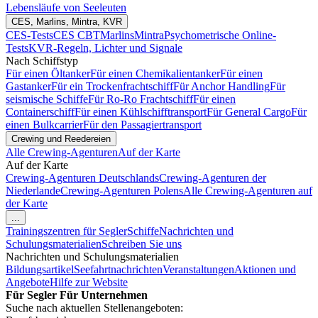
Lebensläufe von Seeleuten
CES, Marlins, Mintra, KVR
CES-Tests
CES CBT
Marlins
Mintra
Psychometrische Online-
Tests
KVR-Regeln, Lichter und Signale
Nach Schiffstyp
Für einen Öltanker
Für einen Chemikalientanker
Für einen
Gastanker
Für ein Trockenfrachtschiff
Für Anchor Handling
Für
seismische Schiffe
Für Ro-Ro Frachtschiff
Für einen
Containerschiff
Für einen Kühlschifftransport
Für General Cargo
Für
einen Bulkcarrier
Für den Passagiertransport
Crewing und Reedereien
Alle Crewing-Agenturen
Auf der Karte
Auf der Karte
Crewing-Agenturen Deutschlands
Crewing-Agenturen der
Niederlande
Crewing-Agenturen Polens
Alle Crewing-Agenturen auf
der Karte
...
Trainingszentren für Segler
Schiffe
Nachrichten und
Schulungsmaterialien
Schreiben Sie uns
Nachrichten und Schulungsmaterialien
Bildungsartikel
Seefahrtnachrichten
Veranstaltungen
Aktionen und
Angebote
Hilfe zur Website
Für Segler
Für Unternehmen
Suche nach aktuellen Stellenangeboten: