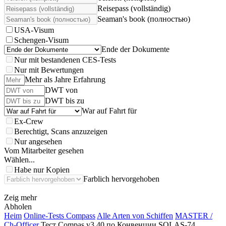
Reisepass (vollständig)
Seaman's book (полностью)
USA-Visum
Schengen-Visum
Ende der Dokumente
Nur mit bestandenen CES-Tests
Nur mit Bewertungen
Mehr als Jahre Erfahrung
DWT von
DWT bis zu
War auf Fahrt für
Ex-Crew
Berechtigt, Scans anzuzeigen
Nur angesehen
Vom Mitarbeiter gesehen
Wählen...
Habe nur Kopien
Farblich hervorgehoben
Zeig mehr
Abholen
Heim
Online-Tests Compass
Alle Arten von Schiffen
MASTER /
Ch-Officer
Тест Compas v3.40 по Конвенции SOLAS-74