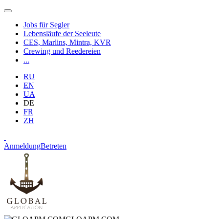
Jobs für Segler
Lebensläufe der Seeleute
CES, Marlins, Mintra, KVR
Crewing und Reedereien
...
RU
EN
UA
DE
FR
ZH
Anmeldung
Betreten