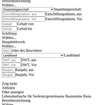
Berufsbezeichnung
Wählen...
Staatsbürgerschaft
Einschiffungsdatum, aus
Einschiffungsdatum, Vor
Gehalt von
Gehalt bis
Schiffstyp
Wählen...
Haupttriebwerk
Wählen...
Alter des Bewerbers
Landeland
DWT, aus
DWT, Vor
Baujahr, aus
Baujahr, Vor
Zeig mehr
Abholen
Filter anzeigen
Lebenslaufsuche für Seeleute:
gemeinsame Basis
meine Basis
Berufsbezeichnung
Wählen...