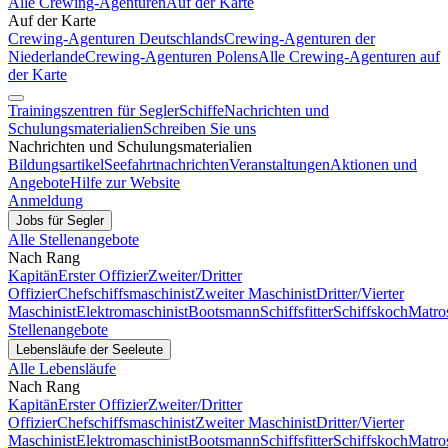
Alle Crewing-Agenturen
Auf der Karte
Auf der Karte
Crewing-Agenturen Deutschlands
Crewing-Agenturen der
Niederlande
Crewing-Agenturen Polens
Alle Crewing-Agenturen auf
der Karte
Trainingszentren für Segler
Schiffe
Nachrichten und
Schulungsmaterialien
Schreiben Sie uns
Nachrichten und Schulungsmaterialien
Bildungsartikel
Seefahrtnachrichten
Veranstaltungen
Aktionen und
Angebote
Hilfe zur Website
Anmeldung
Jobs für Segler
Alle Stellenangebote
Nach Rang
Kapitän
Erster Offizier
Zweiter/Dritter
Offizier
Chefschiffsmaschinist
Zweiter Maschinist
Dritter/Vierter
Maschinist
Elektromaschinist
Bootsmann
Schiffsfitter
Schiffskoch
Matro
Stellenangebote
Lebensläufe der Seeleute
Alle Lebensläufe
Nach Rang
Kapitän
Erster Offizier
Zweiter/Dritter
Offizier
Chefschiffsmaschinist
Zweiter Maschinist
Dritter/Vierter
Maschinist
Elektromaschinist
Bootsmann
Schiffsfitter
Schiffskoch
Matro