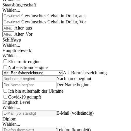
Staatsbürgerschaft
Wählen...
Gewünschtes Gehalt in Dollar, aus
Gewünschtes Gehalt in Dollar, Vor
Alter, aus
Alter, Vor
Schiffstyp
Wählen...
Haupttriebwerk
Wählen...
Electronic engine
Not electronic engine
Alt. Berufsbezeichnung
Nachname beginnt
Der Name beginnt
Ich bin außerhalb der Ukraine
Covid-19 geimpft
Englisch Level
Wählen...
E-Mail (vollständig)
Diplom
Wählen...
Telefon (komplett)