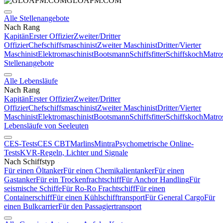
GLOAPM.COM
Alle Stellenangebote
Nach Rang
Kapitän
Erster Offizier
Zweiter/Dritter
Offizier
Chefschiffsmaschinist
Zweiter Maschinist
Dritter/Vierter
Maschinist
Elektromaschinist
Bootsmann
Schiffsfitter
Schiffskoch
Matro
Stellenangebote
Alle Lebensläufe
Nach Rang
Kapitän
Erster Offizier
Zweiter/Dritter
Offizier
Chefschiffsmaschinist
Zweiter Maschinist
Dritter/Vierter
Maschinist
Elektromaschinist
Bootsmann
Schiffsfitter
Schiffskoch
Matro
Lebensläufe von Seeleuten
CES-Tests
CES CBT
Marlins
Mintra
Psychometrische Online-
Tests
KVR-Regeln, Lichter und Signale
Nach Schiffstyp
Für einen Öltanker
Für einen Chemikalientanker
Für einen
Gastanker
Für ein Trockenfrachtschiff
Für Anchor Handling
Für
seismische Schiffe
Für Ro-Ro Frachtschiff
Für einen
Containerschiff
Für einen Kühlschifftransport
Für General Cargo
Für
einen Bulkcarrier
Für den Passagiertransport