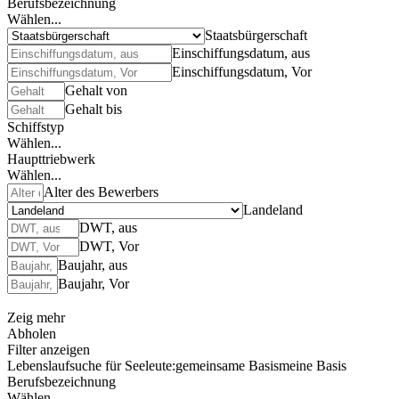
Berufsbezeichnung
Wählen...
Staatsbürgerschaft
Einschiffungsdatum, aus
Einschiffungsdatum, Vor
Gehalt von
Gehalt bis
Schiffstyp
Wählen...
Haupttriebwerk
Wählen...
Alter des Bewerbers
Landeland
DWT, aus
DWT, Vor
Baujahr, aus
Baujahr, Vor
Zeig mehr
Abholen
Filter anzeigen
Lebenslaufsuche für Seeleute:
gemeinsame Basis
meine Basis
Berufsbezeichnung
Wählen...