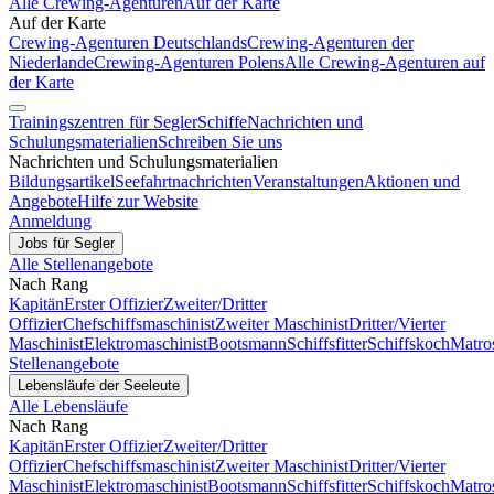
Alle Crewing-Agenturen
Auf der Karte
Auf der Karte
Crewing-Agenturen Deutschlands
Crewing-Agenturen der
Niederlande
Crewing-Agenturen Polens
Alle Crewing-Agenturen auf
der Karte
Trainingszentren für Segler
Schiffe
Nachrichten und
Schulungsmaterialien
Schreiben Sie uns
Nachrichten und Schulungsmaterialien
Bildungsartikel
Seefahrtnachrichten
Veranstaltungen
Aktionen und
Angebote
Hilfe zur Website
Anmeldung
Jobs für Segler
Alle Stellenangebote
Nach Rang
Kapitän
Erster Offizier
Zweiter/Dritter
Offizier
Chefschiffsmaschinist
Zweiter Maschinist
Dritter/Vierter
Maschinist
Elektromaschinist
Bootsmann
Schiffsfitter
Schiffskoch
Matro
Stellenangebote
Lebensläufe der Seeleute
Alle Lebensläufe
Nach Rang
Kapitän
Erster Offizier
Zweiter/Dritter
Offizier
Chefschiffsmaschinist
Zweiter Maschinist
Dritter/Vierter
Maschinist
Elektromaschinist
Bootsmann
Schiffsfitter
Schiffskoch
Matro