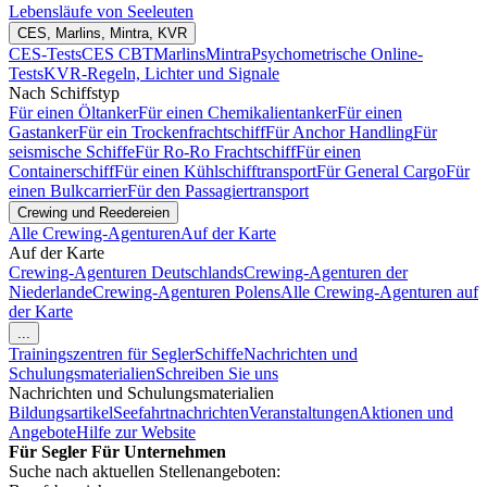
Lebensläufe von Seeleuten
CES, Marlins, Mintra, KVR
CES-Tests
CES CBT
Marlins
Mintra
Psychometrische Online-
Tests
KVR-Regeln, Lichter und Signale
Nach Schiffstyp
Für einen Öltanker
Für einen Chemikalientanker
Für einen
Gastanker
Für ein Trockenfrachtschiff
Für Anchor Handling
Für
seismische Schiffe
Für Ro-Ro Frachtschiff
Für einen
Containerschiff
Für einen Kühlschifftransport
Für General Cargo
Für
einen Bulkcarrier
Für den Passagiertransport
Crewing und Reedereien
Alle Crewing-Agenturen
Auf der Karte
Auf der Karte
Crewing-Agenturen Deutschlands
Crewing-Agenturen der
Niederlande
Crewing-Agenturen Polens
Alle Crewing-Agenturen auf
der Karte
...
Trainingszentren für Segler
Schiffe
Nachrichten und
Schulungsmaterialien
Schreiben Sie uns
Nachrichten und Schulungsmaterialien
Bildungsartikel
Seefahrtnachrichten
Veranstaltungen
Aktionen und
Angebote
Hilfe zur Website
Für Segler
Für Unternehmen
Suche nach aktuellen Stellenangeboten: