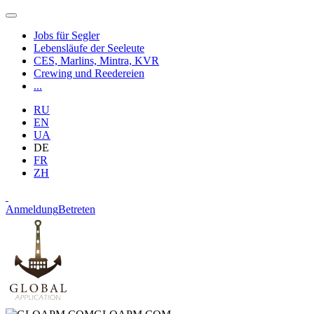
Jobs für Segler
Lebensläufe der Seeleute
CES, Marlins, Mintra, KVR
Crewing und Reedereien
...
RU
EN
UA
DE
FR
ZH
Anmeldung
Betreten