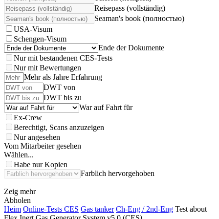
Reisepass (vollständig)
Seaman's book (полностью)
USA-Visum
Schengen-Visum
Ende der Dokumente
Nur mit bestandenen CES-Tests
Nur mit Bewertungen
Mehr als Jahre Erfahrung
DWT von
DWT bis zu
War auf Fahrt für
Ex-Crew
Berechtigt, Scans anzuzeigen
Nur angesehen
Vom Mitarbeiter gesehen
Wählen...
Habe nur Kopien
Farblich hervorgehoben
Zeig mehr
Abholen
Heim
Online-Tests CES
Gas tanker
Ch-Eng / 2nd-Eng
Test about
Flex Inert Gas Generator System v5.0 (CES)