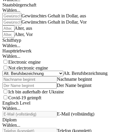
Staatsbürgerschaft
Wählen...
Gewünschtes Gehalt in Dollar, aus
Gewünschtes Gehalt in Dollar, Vor
Alter, aus
Alter, Vor
Schiffstyp
Wählen...
Haupttriebwerk
Wählen...
Electronic engine
Not electronic engine
Alt. Berufsbezeichnung
Nachname beginnt
Der Name beginnt
Ich bin außerhalb der Ukraine
Covid-19 geimpft
Englisch Level
Wählen...
E-Mail (vollständig)
Diplom
Wählen...
Telefon (komplett)