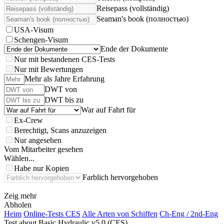
Reisepass (vollständig)
Seaman's book (полностью)
USA-Visum
Schengen-Visum
Ende der Dokumente
Nur mit bestandenen CES-Tests
Nur mit Bewertungen
Mehr als Jahre Erfahrung
DWT von
DWT bis zu
War auf Fahrt für
Ex-Crew
Berechtigt, Scans anzuzeigen
Nur angesehen
Vom Mitarbeiter gesehen
Wählen...
Habe nur Kopien
Farblich hervorgehoben
Zeig mehr
Abholen
Heim
Online-Tests CES
Alle Arten von Schiffen
Ch-Eng / 2nd-Eng
Test about Basic Hydraulic v5.0 (CES)