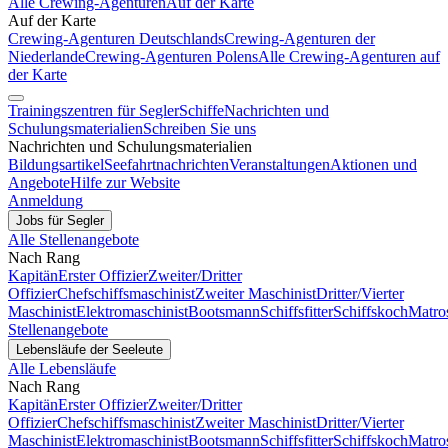
Alle Crewing-Agenturen
Auf der Karte
Auf der Karte
Crewing-Agenturen Deutschlands
Crewing-Agenturen der
Niederlande
Crewing-Agenturen Polens
Alle Crewing-Agenturen auf
der Karte
Trainingszentren für Segler
Schiffe
Nachrichten und
Schulungsmaterialien
Schreiben Sie uns
Nachrichten und Schulungsmaterialien
Bildungsartikel
Seefahrtnachrichten
Veranstaltungen
Aktionen und
Angebote
Hilfe zur Website
Anmeldung
Jobs für Segler
Alle Stellenangebote
Nach Rang
Kapitän
Erster Offizier
Zweiter/Dritter
Offizier
Chefschiffsmaschinist
Zweiter Maschinist
Dritter/Vierter
Maschinist
Elektromaschinist
Bootsmann
Schiffsfitter
Schiffskoch
Matro
Stellenangebote
Lebensläufe der Seeleute
Alle Lebensläufe
Nach Rang
Kapitän
Erster Offizier
Zweiter/Dritter
Offizier
Chefschiffsmaschinist
Zweiter Maschinist
Dritter/Vierter
Maschinist
Elektromaschinist
Bootsmann
Schiffsfitter
Schiffskoch
Matro