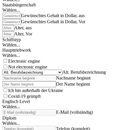
Staatsbürgerschaft
Wählen...
Gewünschtes Gehalt in Dollar, aus
Gewünschtes Gehalt in Dollar, Vor
Alter, aus
Alter, Vor
Schiffstyp
Wählen...
Haupttriebwerk
Wählen...
Electronic engine
Not electronic engine
Alt. Berufsbezeichnung
Nachname beginnt
Der Name beginnt
Ich bin außerhalb der Ukraine
Covid-19 geimpft
Englisch Level
Wählen...
E-Mail (vollständig)
Diplom
Wählen...
Telefon (komplett)