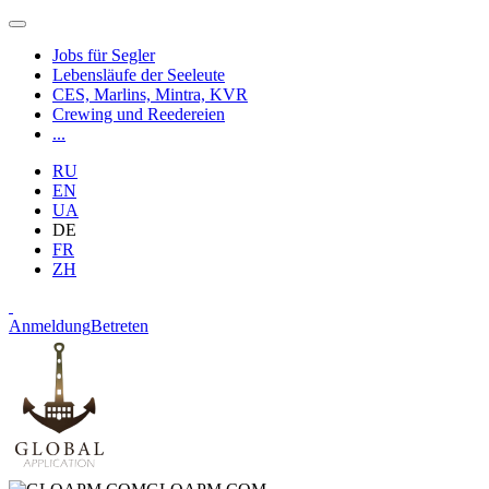
Jobs für Segler
Lebensläufe der Seeleute
CES, Marlins, Mintra, KVR
Crewing und Reedereien
...
RU
EN
UA
DE
FR
ZH
Anmeldung
Betreten