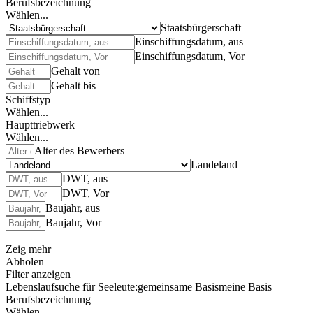
Berufsbezeichnung
Wählen...
Staatsbürgerschaft
Einschiffungsdatum, aus
Einschiffungsdatum, Vor
Gehalt von
Gehalt bis
Schiffstyp
Wählen...
Haupttriebwerk
Wählen...
Alter des Bewerbers
Landeland
DWT, aus
DWT, Vor
Baujahr, aus
Baujahr, Vor
Zeig mehr
Abholen
Filter anzeigen
Lebenslaufsuche für Seeleute:
gemeinsame Basis
meine Basis
Berufsbezeichnung
Wählen...