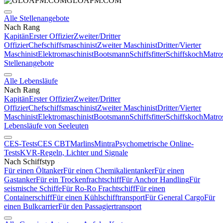
GLOAPM.COM
Alle Stellenangebote
Nach Rang
Kapitän
Erster Offizier
Zweiter/Dritter
Offizier
Chefschiffsmaschinist
Zweiter Maschinist
Dritter/Vierter
Maschinist
Elektromaschinist
Bootsmann
Schiffsfitter
Schiffskoch
Matro
Stellenangebote
Alle Lebensläufe
Nach Rang
Kapitän
Erster Offizier
Zweiter/Dritter
Offizier
Chefschiffsmaschinist
Zweiter Maschinist
Dritter/Vierter
Maschinist
Elektromaschinist
Bootsmann
Schiffsfitter
Schiffskoch
Matro
Lebensläufe von Seeleuten
CES-Tests
CES CBT
Marlins
Mintra
Psychometrische Online-
Tests
KVR-Regeln, Lichter und Signale
Nach Schiffstyp
Für einen Öltanker
Für einen Chemikalientanker
Für einen
Gastanker
Für ein Trockenfrachtschiff
Für Anchor Handling
Für
seismische Schiffe
Für Ro-Ro Frachtschiff
Für einen
Containerschiff
Für einen Kühlschifftransport
Für General Cargo
Für
einen Bulkcarrier
Für den Passagiertransport