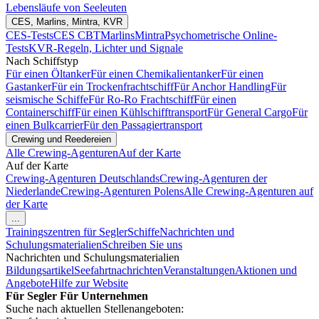
Lebensläufe von Seeleuten
CES, Marlins, Mintra, KVR
CES-Tests
CES CBT
Marlins
Mintra
Psychometrische Online-
Tests
KVR-Regeln, Lichter und Signale
Nach Schiffstyp
Für einen Öltanker
Für einen Chemikalientanker
Für einen
Gastanker
Für ein Trockenfrachtschiff
Für Anchor Handling
Für
seismische Schiffe
Für Ro-Ro Frachtschiff
Für einen
Containerschiff
Für einen Kühlschifftransport
Für General Cargo
Für
einen Bulkcarrier
Für den Passagiertransport
Crewing und Reedereien
Alle Crewing-Agenturen
Auf der Karte
Auf der Karte
Crewing-Agenturen Deutschlands
Crewing-Agenturen der
Niederlande
Crewing-Agenturen Polens
Alle Crewing-Agenturen auf
der Karte
...
Trainingszentren für Segler
Schiffe
Nachrichten und
Schulungsmaterialien
Schreiben Sie uns
Nachrichten und Schulungsmaterialien
Bildungsartikel
Seefahrtnachrichten
Veranstaltungen
Aktionen und
Angebote
Hilfe zur Website
Für Segler
Für Unternehmen
Suche nach aktuellen Stellenangeboten: