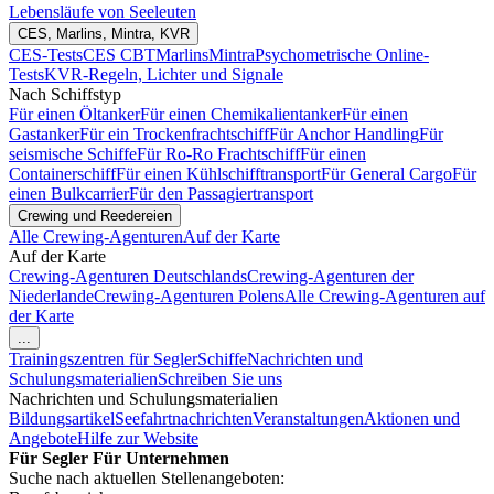
Lebensläufe von Seeleuten
CES, Marlins, Mintra, KVR
CES-Tests
CES CBT
Marlins
Mintra
Psychometrische Online-
Tests
KVR-Regeln, Lichter und Signale
Nach Schiffstyp
Für einen Öltanker
Für einen Chemikalientanker
Für einen
Gastanker
Für ein Trockenfrachtschiff
Für Anchor Handling
Für
seismische Schiffe
Für Ro-Ro Frachtschiff
Für einen
Containerschiff
Für einen Kühlschifftransport
Für General Cargo
Für
einen Bulkcarrier
Für den Passagiertransport
Crewing und Reedereien
Alle Crewing-Agenturen
Auf der Karte
Auf der Karte
Crewing-Agenturen Deutschlands
Crewing-Agenturen der
Niederlande
Crewing-Agenturen Polens
Alle Crewing-Agenturen auf
der Karte
...
Trainingszentren für Segler
Schiffe
Nachrichten und
Schulungsmaterialien
Schreiben Sie uns
Nachrichten und Schulungsmaterialien
Bildungsartikel
Seefahrtnachrichten
Veranstaltungen
Aktionen und
Angebote
Hilfe zur Website
Für Segler
Für Unternehmen
Suche nach aktuellen Stellenangeboten: