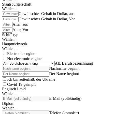
Staatsbürgerschaft
Wählen...
Gewünschtes Gehalt in Dollar, aus
Gewünschtes Gehalt in Dollar, Vor
Alter, aus
Alter, Vor
Schiffstyp
Wählen...
Haupttriebwerk
Wählen...
Electronic engine
Not electronic engine
Alt. Berufsbezeichnung
Nachname beginnt
Der Name beginnt
Ich bin außerhalb der Ukraine
Covid-19 geimpft
Englisch Level
Wählen...
E-Mail (vollständig)
Diplom
Wählen...
Telefon (komplett)