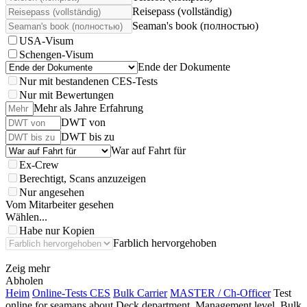
Reisepass (vollständig)
Seaman's book (полностью)
USA-Visum
Schengen-Visum
Ende der Dokumente
Nur mit bestandenen CES-Tests
Nur mit Bewertungen
Mehr als Jahre Erfahrung
DWT von
DWT bis zu
War auf Fahrt für
Ex-Crew
Berechtigt, Scans anzuzeigen
Nur angesehen
Vom Mitarbeiter gesehen
Wählen...
Habe nur Kopien
Farblich hervorgehoben
Zeig mehr
Abholen
Heim
Online-Tests CES
Bulk Carrier
MASTER / Ch-Officer
Test
online for seamans about Deck department, Management level, Bulk