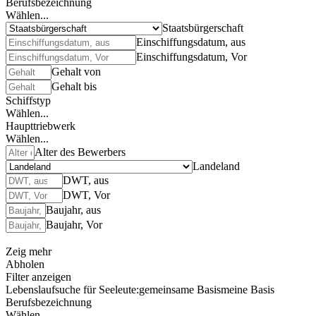
Berufsbezeichnung
Wählen...
Staatsbürgerschaft
Einschiffungsdatum, aus
Einschiffungsdatum, Vor
Gehalt von
Gehalt bis
Schiffstyp
Wählen...
Haupttriebwerk
Wählen...
Alter des Bewerbers
Landeland
DWT, aus
DWT, Vor
Baujahr, aus
Baujahr, Vor
Zeig mehr
Abholen
Filter anzeigen
Lebenslaufsuche für Seeleute:
gemeinsame Basis
meine Basis
Berufsbezeichnung
Wählen...