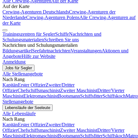
Alle Crewing-Agenturen
Auf der Karte
Auf der Karte
Crewing-Agenturen Deutschlands
Crewing-Agenturen der
Niederlande
Crewing-Agenturen Polens
Alle Crewing-Agenturen auf
der Karte
Trainingszentren für Segler
Schiffe
Nachrichten und
Schulungsmaterialien
Schreiben Sie uns
Nachrichten und Schulungsmaterialien
Bildungsartikel
Seefahrtnachrichten
Veranstaltungen
Aktionen und
Angebote
Hilfe zur Website
Anmeldung
Jobs für Segler
Alle Stellenangebote
Nach Rang
Kapitän
Erster Offizier
Zweiter/Dritter
Offizier
Chefschiffsmaschinist
Zweiter Maschinist
Dritter/Vierter
Maschinist
Elektromaschinist
Bootsmann
Schiffsfitter
Schiffskoch
Matro
Stellenangebote
Lebensläufe der Seeleute
Alle Lebensläufe
Nach Rang
Kapitän
Erster Offizier
Zweiter/Dritter
Offizier
Chefschiffsmaschinist
Zweiter Maschinist
Dritter/Vierter
Maschinist
Elektromaschinist
Bootsmann
Schiffsfitter
Schiffskoch
Matro