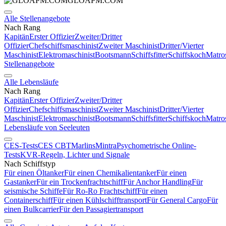
GLOAPM.COM
Alle Stellenangebote
Nach Rang
Kapitän
Erster Offizier
Zweiter/Dritter
Offizier
Chefschiffsmaschinist
Zweiter Maschinist
Dritter/Vierter
Maschinist
Elektromaschinist
Bootsmann
Schiffsfitter
Schiffskoch
Matro
Stellenangebote
Alle Lebensläufe
Nach Rang
Kapitän
Erster Offizier
Zweiter/Dritter
Offizier
Chefschiffsmaschinist
Zweiter Maschinist
Dritter/Vierter
Maschinist
Elektromaschinist
Bootsmann
Schiffsfitter
Schiffskoch
Matro
Lebensläufe von Seeleuten
CES-Tests
CES CBT
Marlins
Mintra
Psychometrische Online-
Tests
KVR-Regeln, Lichter und Signale
Nach Schiffstyp
Für einen Öltanker
Für einen Chemikalientanker
Für einen
Gastanker
Für ein Trockenfrachtschiff
Für Anchor Handling
Für
seismische Schiffe
Für Ro-Ro Frachtschiff
Für einen
Containerschiff
Für einen Kühlschifftransport
Für General Cargo
Für
einen Bulkcarrier
Für den Passagiertransport