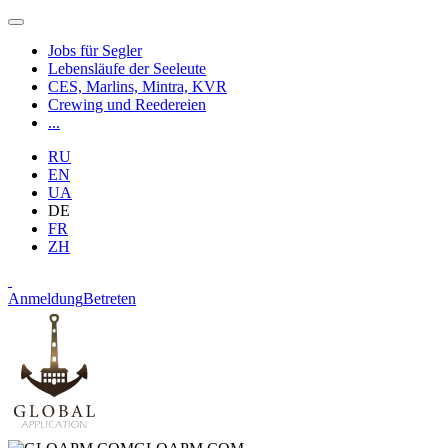
Jobs für Segler
Lebensläufe der Seeleute
CES, Marlins, Mintra, KVR
Crewing und Reedereien
...
RU
EN
UA
DE
FR
ZH
Anmeldung
Betreten