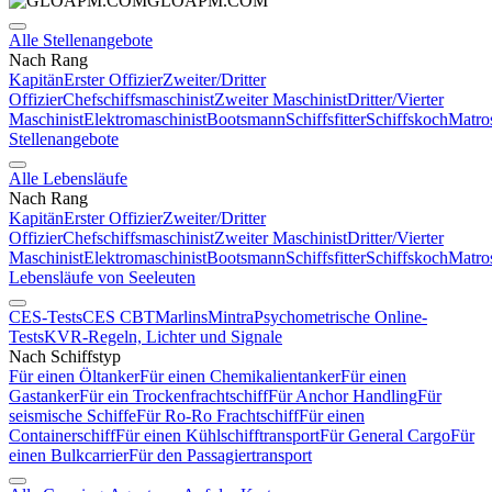
GLOAPM.COM
Alle Stellenangebote
Nach Rang
Kapitän
Erster Offizier
Zweiter/Dritter
Offizier
Chefschiffsmaschinist
Zweiter Maschinist
Dritter/Vierter
Maschinist
Elektromaschinist
Bootsmann
Schiffsfitter
Schiffskoch
Matro
Stellenangebote
Alle Lebensläufe
Nach Rang
Kapitän
Erster Offizier
Zweiter/Dritter
Offizier
Chefschiffsmaschinist
Zweiter Maschinist
Dritter/Vierter
Maschinist
Elektromaschinist
Bootsmann
Schiffsfitter
Schiffskoch
Matro
Lebensläufe von Seeleuten
CES-Tests
CES CBT
Marlins
Mintra
Psychometrische Online-
Tests
KVR-Regeln, Lichter und Signale
Nach Schiffstyp
Für einen Öltanker
Für einen Chemikalientanker
Für einen
Gastanker
Für ein Trockenfrachtschiff
Für Anchor Handling
Für
seismische Schiffe
Für Ro-Ro Frachtschiff
Für einen
Containerschiff
Für einen Kühlschifftransport
Für General Cargo
Für
einen Bulkcarrier
Für den Passagiertransport