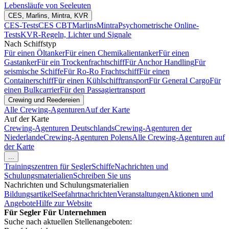
Lebensläufe von Seeleuten
CES, Marlins, Mintra, KVR
CES-Tests
CES CBT
Marlins
Mintra
Psychometrische Online-
Tests
KVR-Regeln, Lichter und Signale
Nach Schiffstyp
Für einen Öltanker
Für einen Chemikalientanker
Für einen
Gastanker
Für ein Trockenfrachtschiff
Für Anchor Handling
Für
seismische Schiffe
Für Ro-Ro Frachtschiff
Für einen
Containerschiff
Für einen Kühlschifftransport
Für General Cargo
Für
einen Bulkcarrier
Für den Passagiertransport
Crewing und Reedereien
Alle Crewing-Agenturen
Auf der Karte
Auf der Karte
Crewing-Agenturen Deutschlands
Crewing-Agenturen der
Niederlande
Crewing-Agenturen Polens
Alle Crewing-Agenturen auf
der Karte
...
Trainingszentren für Segler
Schiffe
Nachrichten und
Schulungsmaterialien
Schreiben Sie uns
Nachrichten und Schulungsmaterialien
Bildungsartikel
Seefahrtnachrichten
Veranstaltungen
Aktionen und
Angebote
Hilfe zur Website
Für Segler
Für Unternehmen
Suche nach aktuellen Stellenangeboten: