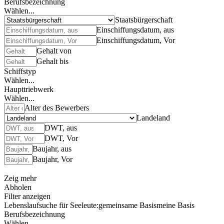
Berufsbezeichnung
Wählen...
Staatsbürgerschaft
Einschiffungsdatum, aus
Einschiffungsdatum, Vor
Gehalt von
Gehalt bis
Schiffstyp
Wählen...
Haupttriebwerk
Wählen...
Alter des Bewerbers
Landeland
DWT, aus
DWT, Vor
Baujahr, aus
Baujahr, Vor
Zeig mehr
Abholen
Filter anzeigen
Lebenslaufsuche für Seeleute:
gemeinsame Basis
meine Basis
Berufsbezeichnung
Wählen...