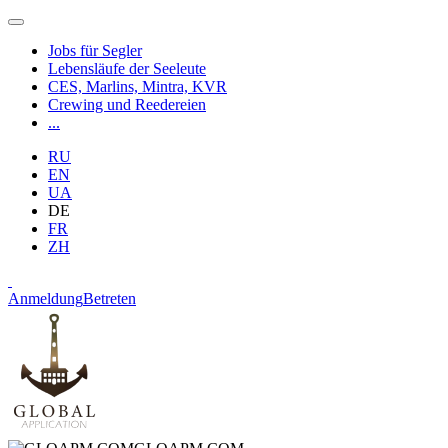
Jobs für Segler
Lebensläufe der Seeleute
CES, Marlins, Mintra, KVR
Crewing und Reedereien
...
RU
EN
UA
DE
FR
ZH
Anmeldung
Betreten