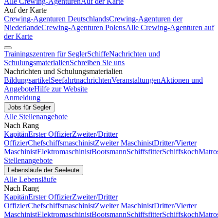
Alle Crewing-Agenturen
Auf der Karte
Auf der Karte
Crewing-Agenturen Deutschlands
Crewing-Agenturen der
Niederlande
Crewing-Agenturen Polens
Alle Crewing-Agenturen auf
der Karte
Trainingszentren für Segler
Schiffe
Nachrichten und
Schulungsmaterialien
Schreiben Sie uns
Nachrichten und Schulungsmaterialien
Bildungsartikel
Seefahrtnachrichten
Veranstaltungen
Aktionen und
Angebote
Hilfe zur Website
Anmeldung
Jobs für Segler
Alle Stellenangebote
Nach Rang
Kapitän
Erster Offizier
Zweiter/Dritter
Offizier
Chefschiffsmaschinist
Zweiter Maschinist
Dritter/Vierter
Maschinist
Elektromaschinist
Bootsmann
Schiffsfitter
Schiffskoch
Matro
Stellenangebote
Lebensläufe der Seeleute
Alle Lebensläufe
Nach Rang
Kapitän
Erster Offizier
Zweiter/Dritter
Offizier
Chefschiffsmaschinist
Zweiter Maschinist
Dritter/Vierter
Maschinist
Elektromaschinist
Bootsmann
Schiffsfitter
Schiffskoch
Matro