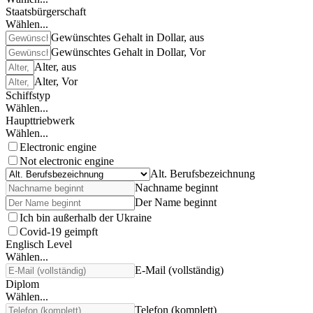
Staatsbürgerschaft
Wählen...
Gewünschtes Gehalt in Dollar, aus
Gewünschtes Gehalt in Dollar, Vor
Alter, aus
Alter, Vor
Schiffstyp
Wählen...
Haupttriebwerk
Wählen...
Electronic engine
Not electronic engine
Alt. Berufsbezeichnung
Nachname beginnt
Der Name beginnt
Ich bin außerhalb der Ukraine
Covid-19 geimpft
Englisch Level
Wählen...
E-Mail (vollständig)
Diplom
Wählen...
Telefon (komplett)