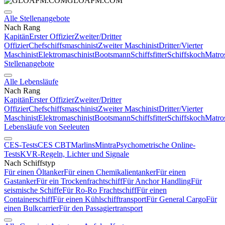
GLOAPM.COM
Alle Stellenangebote
Nach Rang
Kapitän
Erster Offizier
Zweiter/Dritter
Offizier
Chefschiffsmaschinist
Zweiter Maschinist
Dritter/Vierter
Maschinist
Elektromaschinist
Bootsmann
Schiffsfitter
Schiffskoch
Matro
Stellenangebote
Alle Lebensläufe
Nach Rang
Kapitän
Erster Offizier
Zweiter/Dritter
Offizier
Chefschiffsmaschinist
Zweiter Maschinist
Dritter/Vierter
Maschinist
Elektromaschinist
Bootsmann
Schiffsfitter
Schiffskoch
Matro
Lebensläufe von Seeleuten
CES-Tests
CES CBT
Marlins
Mintra
Psychometrische Online-
Tests
KVR-Regeln, Lichter und Signale
Nach Schiffstyp
Für einen Öltanker
Für einen Chemikalientanker
Für einen
Gastanker
Für ein Trockenfrachtschiff
Für Anchor Handling
Für
seismische Schiffe
Für Ro-Ro Frachtschiff
Für einen
Containerschiff
Für einen Kühlschifftransport
Für General Cargo
Für
einen Bulkcarrier
Für den Passagiertransport