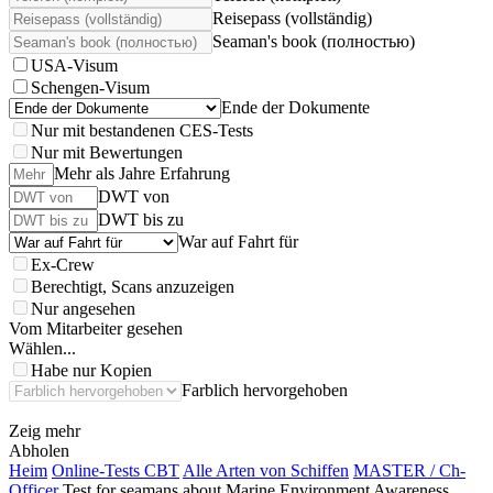
Reisepass (vollständig)
Seaman's book (полностью)
USA-Visum
Schengen-Visum
Ende der Dokumente
Nur mit bestandenen CES-Tests
Nur mit Bewertungen
Mehr als Jahre Erfahrung
DWT von
DWT bis zu
War auf Fahrt für
Ex-Crew
Berechtigt, Scans anzuzeigen
Nur angesehen
Vom Mitarbeiter gesehen
Wählen...
Habe nur Kopien
Farblich hervorgehoben
Zeig mehr
Abholen
Heim
Online-Tests CBT
Alle Arten von Schiffen
MASTER / Ch-
Officer
Test for seamans about Marine Environment Awareness