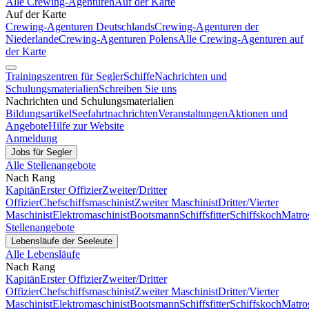
Alle Crewing-Agenturen
Auf der Karte
Auf der Karte
Crewing-Agenturen Deutschlands
Crewing-Agenturen der
Niederlande
Crewing-Agenturen Polens
Alle Crewing-Agenturen auf
der Karte
Trainingszentren für Segler
Schiffe
Nachrichten und
Schulungsmaterialien
Schreiben Sie uns
Nachrichten und Schulungsmaterialien
Bildungsartikel
Seefahrtnachrichten
Veranstaltungen
Aktionen und
Angebote
Hilfe zur Website
Anmeldung
Jobs für Segler
Alle Stellenangebote
Nach Rang
Kapitän
Erster Offizier
Zweiter/Dritter
Offizier
Chefschiffsmaschinist
Zweiter Maschinist
Dritter/Vierter
Maschinist
Elektromaschinist
Bootsmann
Schiffsfitter
Schiffskoch
Matro
Stellenangebote
Lebensläufe der Seeleute
Alle Lebensläufe
Nach Rang
Kapitän
Erster Offizier
Zweiter/Dritter
Offizier
Chefschiffsmaschinist
Zweiter Maschinist
Dritter/Vierter
Maschinist
Elektromaschinist
Bootsmann
Schiffsfitter
Schiffskoch
Matro