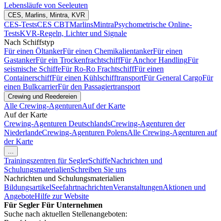
Lebensläufe von Seeleuten
CES, Marlins, Mintra, KVR
CES-Tests
CES CBT
Marlins
Mintra
Psychometrische Online-
Tests
KVR-Regeln, Lichter und Signale
Nach Schiffstyp
Für einen Öltanker
Für einen Chemikalientanker
Für einen
Gastanker
Für ein Trockenfrachtschiff
Für Anchor Handling
Für
seismische Schiffe
Für Ro-Ro Frachtschiff
Für einen
Containerschiff
Für einen Kühlschifftransport
Für General Cargo
Für
einen Bulkcarrier
Für den Passagiertransport
Crewing und Reedereien
Alle Crewing-Agenturen
Auf der Karte
Auf der Karte
Crewing-Agenturen Deutschlands
Crewing-Agenturen der
Niederlande
Crewing-Agenturen Polens
Alle Crewing-Agenturen auf
der Karte
...
Trainingszentren für Segler
Schiffe
Nachrichten und
Schulungsmaterialien
Schreiben Sie uns
Nachrichten und Schulungsmaterialien
Bildungsartikel
Seefahrtnachrichten
Veranstaltungen
Aktionen und
Angebote
Hilfe zur Website
Für Segler
Für Unternehmen
Suche nach aktuellen Stellenangeboten: