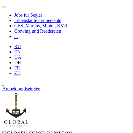
Jobs für Segler
Lebensläufe der Seeleute
CES, Marlins, Mintra, KVR
Crewing und Reedereien
...
RU
EN
UA
DE
FR
ZH
Anmeldung
Betreten