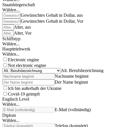
Staatsbürgerschaft
Wählen...
Gewünschtes Gehalt in Dollar, aus
Gewünschtes Gehalt in Dollar, Vor
Alter, aus
Alter, Vor
Schiffstyp
Wählen...
Haupttriebwerk
Wählen...
Electronic engine
Not electronic engine
Alt. Berufsbezeichnung
Nachname beginnt
Der Name beginnt
Ich bin außerhalb der Ukraine
Covid-19 geimpft
Englisch Level
Wählen...
E-Mail (vollständig)
Diplom
Wählen...
Telefon (komplett)