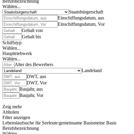
Berufsbezeichnung
Wählen...
Staatsbürgerschaft
Einschiffungsdatum, aus
Einschiffungsdatum, Vor
Gehalt von
Gehalt bis
Schiffstyp
Wählen...
Haupttriebwerk
Wählen...
Alter des Bewerbers
Landeland
DWT, aus
DWT, Vor
Baujahr, aus
Baujahr, Vor
Zeig mehr
Abholen
Filter anzeigen
Lebenslaufsuche für Seeleute:
gemeinsame Basis
meine Basis
Berufsbezeichnung
Wählen...