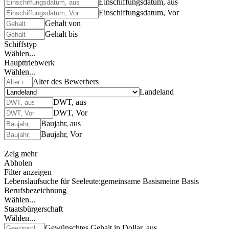
Einschiffungsdatum, aus
Einschiffungsdatum, Vor
Gehalt von
Gehalt bis
Schiffstyp
Wählen...
Haupttriebwerk
Wählen...
Alter des Bewerbers
Landeland
DWT, aus
DWT, Vor
Baujahr, aus
Baujahr, Vor
Zeig mehr
Abholen
Filter anzeigen
Lebenslaufsuche für Seeleute:
gemeinsame Basis
meine Basis
Berufsbezeichnung
Wählen...
Staatsbürgerschaft
Wählen...
Gewünschtes Gehalt in Dollar, aus