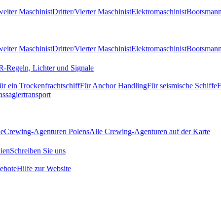
eiter Maschinist
Dritter/Vierter Maschinist
Elektromaschinist
Bootsman
eiter Maschinist
Dritter/Vierter Maschinist
Elektromaschinist
Bootsman
-Regeln, Lichter und Signale
ür ein Trockenfrachtschiff
Für Anchor Handling
Für seismische Schiffe
F
assagiertransport
de
Crewing-Agenturen Polens
Alle Crewing-Agenturen auf der Karte
ien
Schreiben Sie uns
ebote
Hilfe zur Website