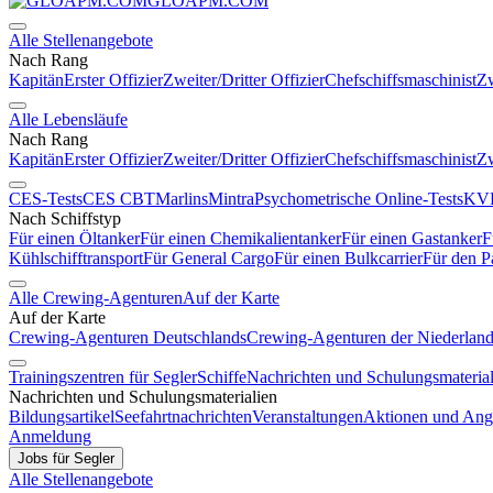
GLOAPM.COM
Alle Stellenangebote
Nach Rang
Kapitän
Erster Offizier
Zweiter/Dritter Offizier
Chefschiffsmaschinist
Zw
Alle Lebensläufe
Nach Rang
Kapitän
Erster Offizier
Zweiter/Dritter Offizier
Chefschiffsmaschinist
Zw
CES-Tests
CES CBT
Marlins
Mintra
Psychometrische Online-Tests
KVR
Nach Schiffstyp
Für einen Öltanker
Für einen Chemikalientanker
Für einen Gastanker
F
Kühlschifftransport
Für General Cargo
Für einen Bulkcarrier
Für den P
Alle Crewing-Agenturen
Auf der Karte
Auf der Karte
Crewing-Agenturen Deutschlands
Crewing-Agenturen der Niederlan
Trainingszentren für Segler
Schiffe
Nachrichten und Schulungsmaterial
Nachrichten und Schulungsmaterialien
Bildungsartikel
Seefahrtnachrichten
Veranstaltungen
Aktionen und Ang
Anmeldung
Jobs für Segler
Alle Stellenangebote