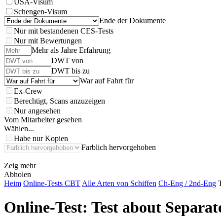
USA-Visum
Schengen-Visum
Ende der Dokumente
Nur mit bestandenen CES-Tests
Nur mit Bewertungen
Mehr als Jahre Erfahrung
DWT von
DWT bis zu
War auf Fahrt für
Ex-Crew
Berechtigt, Scans anzuzeigen
Nur angesehen
Vom Mitarbeiter gesehen
Wählen...
Habe nur Kopien
Farblich hervorgehoben
Zeig mehr
Abholen
Heim
Online-Tests CBT
Alle Arten von Schiffen
Ch-Eng / 2nd-Eng
Online-Test:
Test about Separat