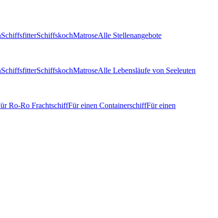
n
Schiffsfitter
Schiffskoch
Matrose
Alle Stellenangebote
n
Schiffsfitter
Schiffskoch
Matrose
Alle Lebensläufe von Seeleuten
ür Ro-Ro Frachtschiff
Für einen Containerschiff
Für einen