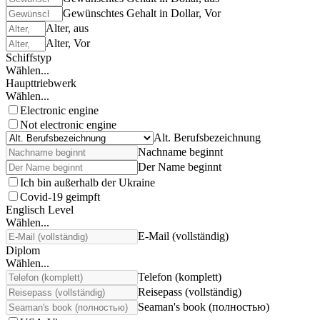
Gewünschtes Gehalt in Dollar, Vor
Alter, aus
Alter, Vor
Schiffstyp
Wählen...
Haupttriebwerk
Wählen...
Electronic engine
Not electronic engine
Alt. Berufsbezeichnung
Nachname beginnt
Der Name beginnt
Ich bin außerhalb der Ukraine
Covid-19 geimpft
Englisch Level
Wählen...
E-Mail (vollständig)
Diplom
Wählen...
Telefon (komplett)
Reisepass (vollständig)
Seaman's book (полностью)