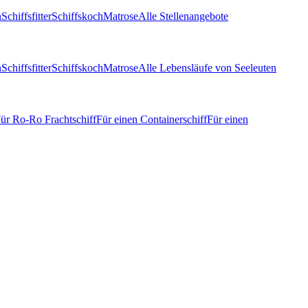
n
Schiffsfitter
Schiffskoch
Matrose
Alle Stellenangebote
n
Schiffsfitter
Schiffskoch
Matrose
Alle Lebensläufe von Seeleuten
ür Ro-Ro Frachtschiff
Für einen Containerschiff
Für einen