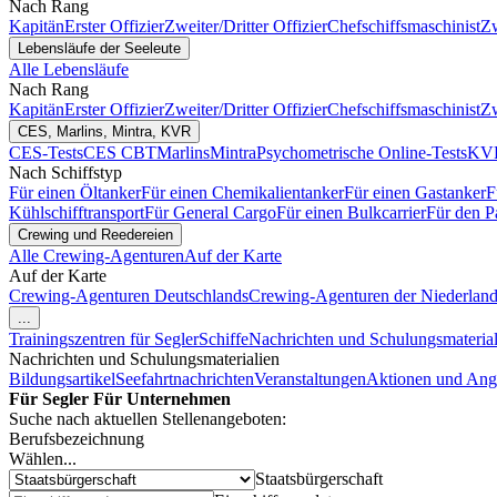
Nach Rang
Kapitän
Erster Offizier
Zweiter/Dritter Offizier
Chefschiffsmaschinist
Zw
Lebensläufe der Seeleute
Alle Lebensläufe
Nach Rang
Kapitän
Erster Offizier
Zweiter/Dritter Offizier
Chefschiffsmaschinist
Zw
CES, Marlins, Mintra, KVR
CES-Tests
CES CBT
Marlins
Mintra
Psychometrische Online-Tests
KVR
Nach Schiffstyp
Für einen Öltanker
Für einen Chemikalientanker
Für einen Gastanker
F
Kühlschifftransport
Für General Cargo
Für einen Bulkcarrier
Für den P
Crewing und Reedereien
Alle Crewing-Agenturen
Auf der Karte
Auf der Karte
Crewing-Agenturen Deutschlands
Crewing-Agenturen der Niederlan
...
Trainingszentren für Segler
Schiffe
Nachrichten und Schulungsmaterial
Nachrichten und Schulungsmaterialien
Bildungsartikel
Seefahrtnachrichten
Veranstaltungen
Aktionen und Ang
Für Segler
Für Unternehmen
Suche nach aktuellen Stellenangeboten:
Berufsbezeichnung
Wählen...
Staatsbürgerschaft