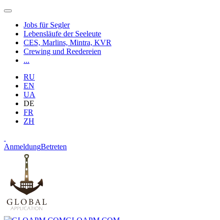
Jobs für Segler
Lebensläufe der Seeleute
CES, Marlins, Mintra, KVR
Crewing und Reedereien
...
RU
EN
UA
DE
FR
ZH
Anmeldung
Betreten