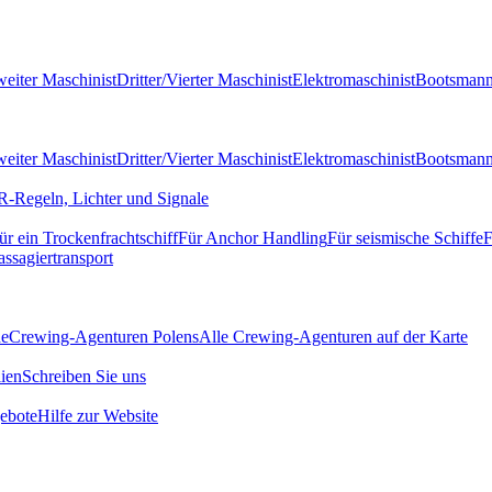
eiter Maschinist
Dritter/Vierter Maschinist
Elektromaschinist
Bootsman
eiter Maschinist
Dritter/Vierter Maschinist
Elektromaschinist
Bootsman
-Regeln, Lichter und Signale
ür ein Trockenfrachtschiff
Für Anchor Handling
Für seismische Schiffe
F
assagiertransport
de
Crewing-Agenturen Polens
Alle Crewing-Agenturen auf der Karte
ien
Schreiben Sie uns
ebote
Hilfe zur Website