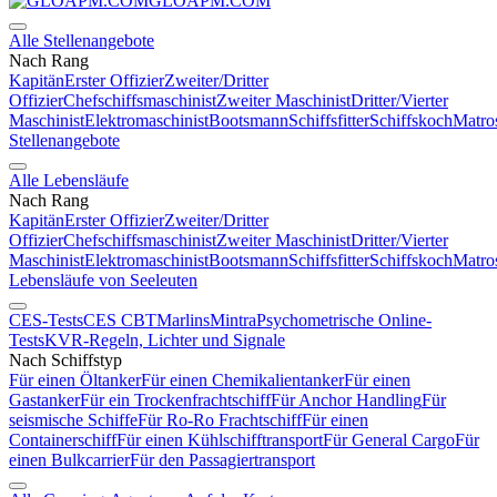
GLOAPM.COM
Alle Stellenangebote
Nach Rang
Kapitän
Erster Offizier
Zweiter/Dritter
Offizier
Chefschiffsmaschinist
Zweiter Maschinist
Dritter/Vierter
Maschinist
Elektromaschinist
Bootsmann
Schiffsfitter
Schiffskoch
Matro
Stellenangebote
Alle Lebensläufe
Nach Rang
Kapitän
Erster Offizier
Zweiter/Dritter
Offizier
Chefschiffsmaschinist
Zweiter Maschinist
Dritter/Vierter
Maschinist
Elektromaschinist
Bootsmann
Schiffsfitter
Schiffskoch
Matro
Lebensläufe von Seeleuten
CES-Tests
CES CBT
Marlins
Mintra
Psychometrische Online-
Tests
KVR-Regeln, Lichter und Signale
Nach Schiffstyp
Für einen Öltanker
Für einen Chemikalientanker
Für einen
Gastanker
Für ein Trockenfrachtschiff
Für Anchor Handling
Für
seismische Schiffe
Für Ro-Ro Frachtschiff
Für einen
Containerschiff
Für einen Kühlschifftransport
Für General Cargo
Für
einen Bulkcarrier
Für den Passagiertransport