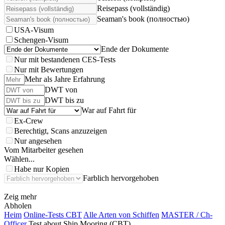
Reisepass (vollständig)
Seaman's book (полностью)
USA-Visum
Schengen-Visum
Ende der Dokumente
Nur mit bestandenen CES-Tests
Nur mit Bewertungen
Mehr als Jahre Erfahrung
DWT von
DWT bis zu
War auf Fahrt für
Ex-Crew
Berechtigt, Scans anzuzeigen
Nur angesehen
Vom Mitarbeiter gesehen
Wählen...
Habe nur Kopien
Farblich hervorgehoben
Zeig mehr
Abholen
Heim
Online-Tests CBT
Alle Arten von Schiffen
MASTER / Ch-
Officer
Test about Ship Mooring (CBT)