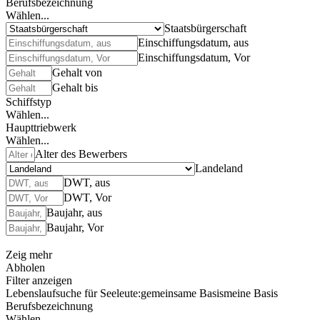
Berufsbezeichnung
Wählen...
Staatsbürgerschaft
Einschiffungsdatum, aus
Einschiffungsdatum, Vor
Gehalt von
Gehalt bis
Schiffstyp
Wählen...
Haupttriebwerk
Wählen...
Alter des Bewerbers
Landeland
DWT, aus
DWT, Vor
Baujahr, aus
Baujahr, Vor
Zeig mehr
Abholen
Filter anzeigen
Lebenslaufsuche für Seeleute:
gemeinsame Basis
meine Basis
Berufsbezeichnung
Wählen...