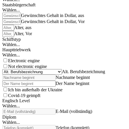
Staatsbürgerschaft
Wählen...
Gewünschtes Gehalt in Dollar, aus
Gewünschtes Gehalt in Dollar, Vor
Alter, aus
Alter, Vor
Schiffstyp
Wählen...
Haupttriebwerk
Wählen...
Electronic engine
Not electronic engine
Alt. Berufsbezeichnung
Nachname beginnt
Der Name beginnt
Ich bin außerhalb der Ukraine
Covid-19 geimpft
Englisch Level
Wählen...
E-Mail (vollständig)
Diplom
Wählen...
Telefon (komplett)