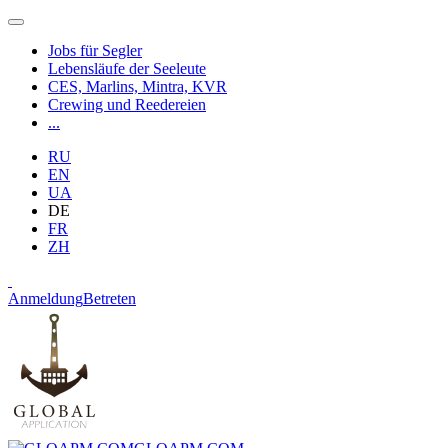
Jobs für Segler
Lebensläufe der Seeleute
CES, Marlins, Mintra, KVR
Crewing und Reedereien
...
RU
EN
UA
DE
FR
ZH
Anmeldung
Betreten