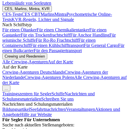
Lebensläufe von Seeleuten
CES, Marlins, Mintra, KVR
CES-Tests
CES CBT
Marlins
Mintra
Psychometrische Online-
Tests
KVR-Regeln, Lichter und Signale
Nach Schiffstyp
Für einen Öltanker
Für einen Chemikalientanker
Für einen
Gastanker
Für ein Trockenfrachtschiff
Für Anchor Handling
Für
seismische Schiffe
Für Ro-Ro Frachtschiff
Für einen
Containerschiff
Für einen Kühlschifftransport
Für General Cargo
Für
einen Bulkcarrier
Für den Passagiertransport
Crewing und Reedereien
Alle Crewing-Agenturen
Auf der Karte
Auf der Karte
Crewing-Agenturen Deutschlands
Crewing-Agenturen der
Niederlande
Crewing-Agenturen Polens
Alle Crewing-Agenturen auf
der Karte
...
Trainingszentren für Segler
Schiffe
Nachrichten und
Schulungsmaterialien
Schreiben Sie uns
Nachrichten und Schulungsmaterialien
Bildungsartikel
Seefahrtnachrichten
Veranstaltungen
Aktionen und
Angebote
Hilfe zur Website
Für Segler
Für Unternehmen
Suche nach aktuellen Stellenangeboten: