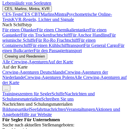
Lebensläufe von Seeleuten
CES, Marlins, Mintra, KVR
CES-Tests
CES CBT
Marlins
Mintra
Psychometrische Online-
Tests
KVR-Regeln, Lichter und Signale
Nach Schiffstyp
Für einen Öltanker
Für einen Chemikalientanker
Für einen
Gastanker
Für ein Trockenfrachtschiff
Für Anchor Handling
Für
seismische Schiffe
Für Ro-Ro Frachtschiff
Für einen
Containerschiff
Für einen Kühlschifftransport
Für General Cargo
Für
einen Bulkcarrier
Für den Passagiertransport
Crewing und Reedereien
Alle Crewing-Agenturen
Auf der Karte
Auf der Karte
Crewing-Agenturen Deutschlands
Crewing-Agenturen der
Niederlande
Crewing-Agenturen Polens
Alle Crewing-Agenturen auf
der Karte
...
Trainingszentren für Segler
Schiffe
Nachrichten und
Schulungsmaterialien
Schreiben Sie uns
Nachrichten und Schulungsmaterialien
Bildungsartikel
Seefahrtnachrichten
Veranstaltungen
Aktionen und
Angebote
Hilfe zur Website
Für Segler
Für Unternehmen
Suche nach aktuellen Stellenangeboten: