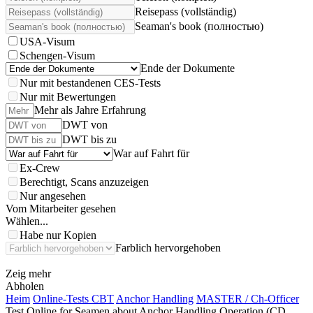
Reisepass (vollständig)
Seaman's book (полностью)
USA-Visum
Schengen-Visum
Ende der Dokumente
Nur mit bestandenen CES-Tests
Nur mit Bewertungen
Mehr als Jahre Erfahrung
DWT von
DWT bis zu
War auf Fahrt für
Ex-Crew
Berechtigt, Scans anzuzeigen
Nur angesehen
Vom Mitarbeiter gesehen
Wählen...
Habe nur Kopien
Farblich hervorgehoben
Zeig mehr
Abholen
Heim
Online-Tests CBT
Anchor Handling
MASTER / Ch-Officer
Test Online for Seamen about Anchor Handling Operation (CD