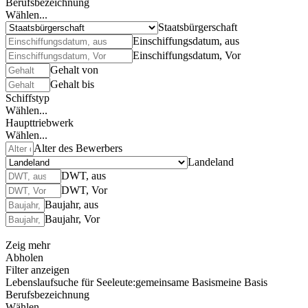
Berufsbezeichnung
Wählen...
Staatsbürgerschaft
Einschiffungsdatum, aus
Einschiffungsdatum, Vor
Gehalt von
Gehalt bis
Schiffstyp
Wählen...
Haupttriebwerk
Wählen...
Alter des Bewerbers
Landeland
DWT, aus
DWT, Vor
Baujahr, aus
Baujahr, Vor
Zeig mehr
Abholen
Filter anzeigen
Lebenslaufsuche für Seeleute:
gemeinsame Basis
meine Basis
Berufsbezeichnung
Wählen...