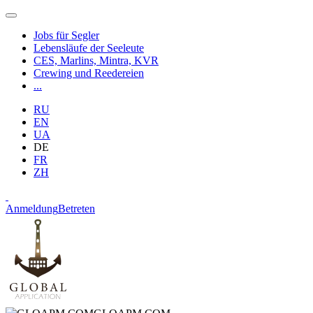
Jobs für Segler
Lebensläufe der Seeleute
CES, Marlins, Mintra, KVR
Crewing und Reedereien
...
RU
EN
UA
DE
FR
ZH
Anmeldung
Betreten