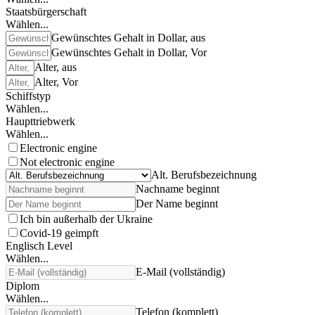
Staatsbürgerschaft
Wählen...
Gewünschtes Gehalt in Dollar, aus
Gewünschtes Gehalt in Dollar, Vor
Alter, aus
Alter, Vor
Schiffstyp
Wählen...
Haupttriebwerk
Wählen...
Electronic engine
Not electronic engine
Alt. Berufsbezeichnung
Nachname beginnt
Der Name beginnt
Ich bin außerhalb der Ukraine
Covid-19 geimpft
Englisch Level
Wählen...
E-Mail (vollständig)
Diplom
Wählen...
Telefon (komplett)