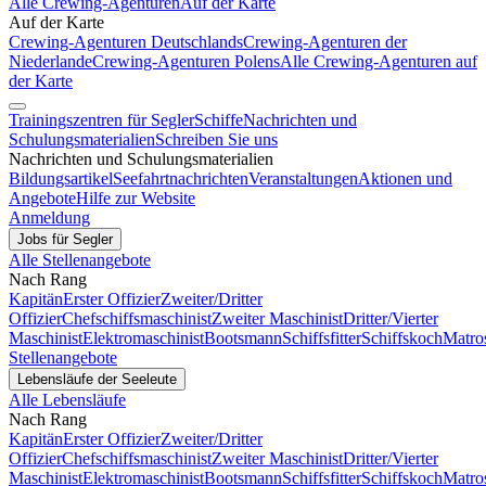
Alle Crewing-Agenturen
Auf der Karte
Auf der Karte
Crewing-Agenturen Deutschlands
Crewing-Agenturen der
Niederlande
Crewing-Agenturen Polens
Alle Crewing-Agenturen auf
der Karte
Trainingszentren für Segler
Schiffe
Nachrichten und
Schulungsmaterialien
Schreiben Sie uns
Nachrichten und Schulungsmaterialien
Bildungsartikel
Seefahrtnachrichten
Veranstaltungen
Aktionen und
Angebote
Hilfe zur Website
Anmeldung
Jobs für Segler
Alle Stellenangebote
Nach Rang
Kapitän
Erster Offizier
Zweiter/Dritter
Offizier
Chefschiffsmaschinist
Zweiter Maschinist
Dritter/Vierter
Maschinist
Elektromaschinist
Bootsmann
Schiffsfitter
Schiffskoch
Matro
Stellenangebote
Lebensläufe der Seeleute
Alle Lebensläufe
Nach Rang
Kapitän
Erster Offizier
Zweiter/Dritter
Offizier
Chefschiffsmaschinist
Zweiter Maschinist
Dritter/Vierter
Maschinist
Elektromaschinist
Bootsmann
Schiffsfitter
Schiffskoch
Matro