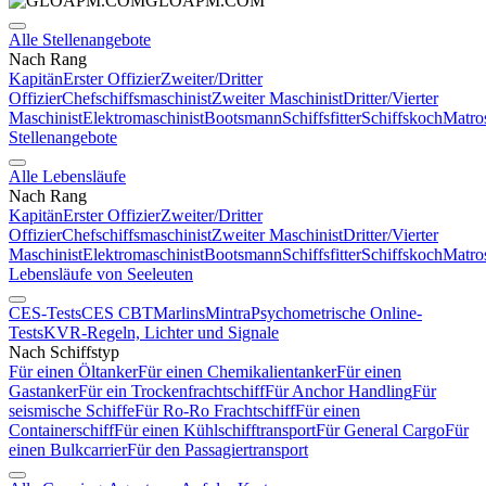
GLOAPM.COM
Alle Stellenangebote
Nach Rang
Kapitän
Erster Offizier
Zweiter/Dritter
Offizier
Chefschiffsmaschinist
Zweiter Maschinist
Dritter/Vierter
Maschinist
Elektromaschinist
Bootsmann
Schiffsfitter
Schiffskoch
Matro
Stellenangebote
Alle Lebensläufe
Nach Rang
Kapitän
Erster Offizier
Zweiter/Dritter
Offizier
Chefschiffsmaschinist
Zweiter Maschinist
Dritter/Vierter
Maschinist
Elektromaschinist
Bootsmann
Schiffsfitter
Schiffskoch
Matro
Lebensläufe von Seeleuten
CES-Tests
CES CBT
Marlins
Mintra
Psychometrische Online-
Tests
KVR-Regeln, Lichter und Signale
Nach Schiffstyp
Für einen Öltanker
Für einen Chemikalientanker
Für einen
Gastanker
Für ein Trockenfrachtschiff
Für Anchor Handling
Für
seismische Schiffe
Für Ro-Ro Frachtschiff
Für einen
Containerschiff
Für einen Kühlschifftransport
Für General Cargo
Für
einen Bulkcarrier
Für den Passagiertransport