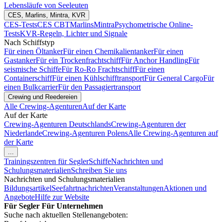
Lebensläufe von Seeleuten
CES, Marlins, Mintra, KVR
CES-Tests
CES CBT
Marlins
Mintra
Psychometrische Online-
Tests
KVR-Regeln, Lichter und Signale
Nach Schiffstyp
Für einen Öltanker
Für einen Chemikalientanker
Für einen
Gastanker
Für ein Trockenfrachtschiff
Für Anchor Handling
Für
seismische Schiffe
Für Ro-Ro Frachtschiff
Für einen
Containerschiff
Für einen Kühlschifftransport
Für General Cargo
Für
einen Bulkcarrier
Für den Passagiertransport
Crewing und Reedereien
Alle Crewing-Agenturen
Auf der Karte
Auf der Karte
Crewing-Agenturen Deutschlands
Crewing-Agenturen der
Niederlande
Crewing-Agenturen Polens
Alle Crewing-Agenturen auf
der Karte
...
Trainingszentren für Segler
Schiffe
Nachrichten und
Schulungsmaterialien
Schreiben Sie uns
Nachrichten und Schulungsmaterialien
Bildungsartikel
Seefahrtnachrichten
Veranstaltungen
Aktionen und
Angebote
Hilfe zur Website
Für Segler
Für Unternehmen
Suche nach aktuellen Stellenangeboten: