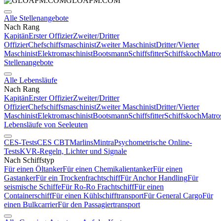
GLOAPM.COM
Alle Stellenangebote
Nach Rang
Kapitän
Erster Offizier
Zweiter/Dritter
Offizier
Chefschiffsmaschinist
Zweiter Maschinist
Dritter/Vierter
Maschinist
Elektromaschinist
Bootsmann
Schiffsfitter
Schiffskoch
Matro
Stellenangebote
Alle Lebensläufe
Nach Rang
Kapitän
Erster Offizier
Zweiter/Dritter
Offizier
Chefschiffsmaschinist
Zweiter Maschinist
Dritter/Vierter
Maschinist
Elektromaschinist
Bootsmann
Schiffsfitter
Schiffskoch
Matro
Lebensläufe von Seeleuten
CES-Tests
CES CBT
Marlins
Mintra
Psychometrische Online-
Tests
KVR-Regeln, Lichter und Signale
Nach Schiffstyp
Für einen Öltanker
Für einen Chemikalientanker
Für einen
Gastanker
Für ein Trockenfrachtschiff
Für Anchor Handling
Für
seismische Schiffe
Für Ro-Ro Frachtschiff
Für einen
Containerschiff
Für einen Kühlschifftransport
Für General Cargo
Für
einen Bulkcarrier
Für den Passagiertransport