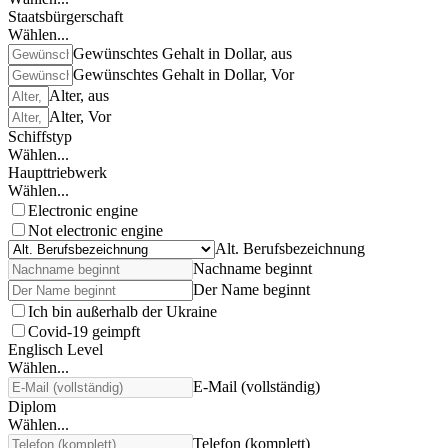
Staatsbürgerschaft
Wählen...
Gewünschtes Gehalt in Dollar, aus
Gewünschtes Gehalt in Dollar, Vor
Alter, aus
Alter, Vor
Schiffstyp
Wählen...
Haupttriebwerk
Wählen...
Electronic engine
Not electronic engine
Alt. Berufsbezeichnung
Nachname beginnt
Der Name beginnt
Ich bin außerhalb der Ukraine
Covid-19 geimpft
Englisch Level
Wählen...
E-Mail (vollständig)
Diplom
Wählen...
Telefon (komplett)