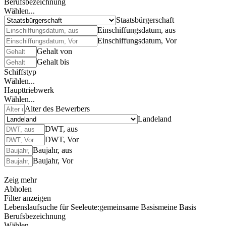
Berufsbezeichnung
Wählen...
Staatsbürgerschaft
Einschiffungsdatum, aus
Einschiffungsdatum, Vor
Gehalt von
Gehalt bis
Schiffstyp
Wählen...
Haupttriebwerk
Wählen...
Alter des Bewerbers
Landeland
DWT, aus
DWT, Vor
Baujahr, aus
Baujahr, Vor
Zeig mehr
Abholen
Filter anzeigen
Lebenslaufsuche für Seeleute:
gemeinsame Basis
meine Basis
Berufsbezeichnung
Wählen...