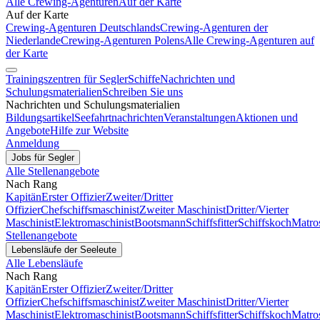
Alle Crewing-Agenturen
Auf der Karte
Auf der Karte
Crewing-Agenturen Deutschlands
Crewing-Agenturen der
Niederlande
Crewing-Agenturen Polens
Alle Crewing-Agenturen auf
der Karte
Trainingszentren für Segler
Schiffe
Nachrichten und
Schulungsmaterialien
Schreiben Sie uns
Nachrichten und Schulungsmaterialien
Bildungsartikel
Seefahrtnachrichten
Veranstaltungen
Aktionen und
Angebote
Hilfe zur Website
Anmeldung
Jobs für Segler
Alle Stellenangebote
Nach Rang
Kapitän
Erster Offizier
Zweiter/Dritter
Offizier
Chefschiffsmaschinist
Zweiter Maschinist
Dritter/Vierter
Maschinist
Elektromaschinist
Bootsmann
Schiffsfitter
Schiffskoch
Matro
Stellenangebote
Lebensläufe der Seeleute
Alle Lebensläufe
Nach Rang
Kapitän
Erster Offizier
Zweiter/Dritter
Offizier
Chefschiffsmaschinist
Zweiter Maschinist
Dritter/Vierter
Maschinist
Elektromaschinist
Bootsmann
Schiffsfitter
Schiffskoch
Matro