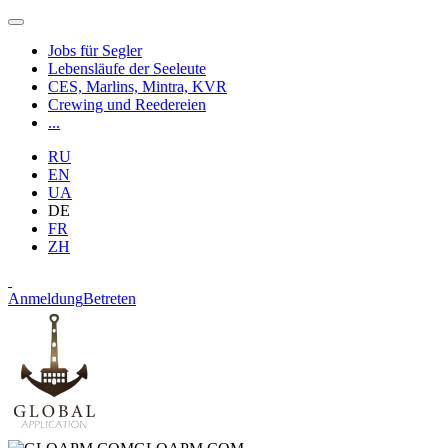
Jobs für Segler
Lebensläufe der Seeleute
CES, Marlins, Mintra, KVR
Crewing und Reedereien
...
RU
EN
UA
DE
FR
ZH
Anmeldung
Betreten