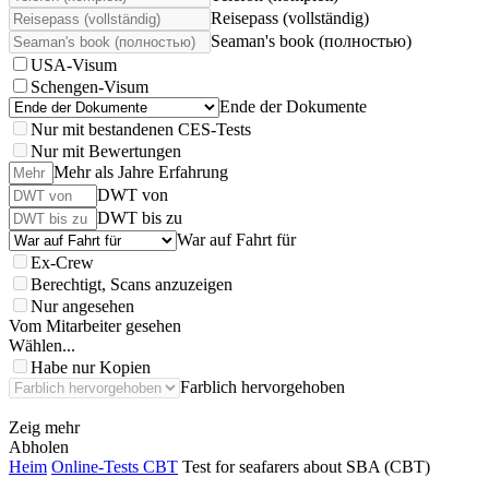
Reisepass (vollständig)
Seaman's book (полностью)
USA-Visum
Schengen-Visum
Ende der Dokumente
Nur mit bestandenen CES-Tests
Nur mit Bewertungen
Mehr als Jahre Erfahrung
DWT von
DWT bis zu
War auf Fahrt für
Ex-Crew
Berechtigt, Scans anzuzeigen
Nur angesehen
Vom Mitarbeiter gesehen
Wählen...
Habe nur Kopien
Farblich hervorgehoben
Zeig mehr
Abholen
Heim
Online-Tests CBT
Test for seafarers about SBA (CBT)