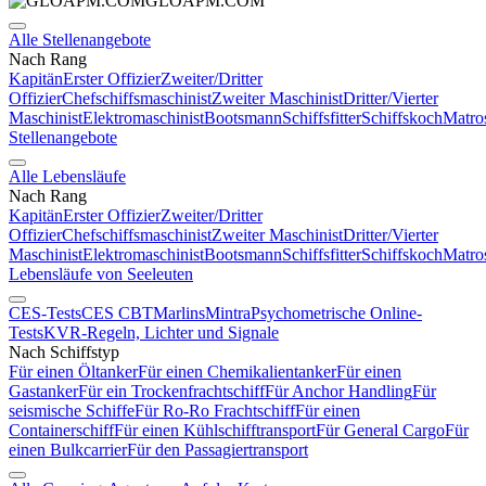
GLOAPM.COM
Alle Stellenangebote
Nach Rang
Kapitän
Erster Offizier
Zweiter/Dritter
Offizier
Chefschiffsmaschinist
Zweiter Maschinist
Dritter/Vierter
Maschinist
Elektromaschinist
Bootsmann
Schiffsfitter
Schiffskoch
Matro
Stellenangebote
Alle Lebensläufe
Nach Rang
Kapitän
Erster Offizier
Zweiter/Dritter
Offizier
Chefschiffsmaschinist
Zweiter Maschinist
Dritter/Vierter
Maschinist
Elektromaschinist
Bootsmann
Schiffsfitter
Schiffskoch
Matro
Lebensläufe von Seeleuten
CES-Tests
CES CBT
Marlins
Mintra
Psychometrische Online-
Tests
KVR-Regeln, Lichter und Signale
Nach Schiffstyp
Für einen Öltanker
Für einen Chemikalientanker
Für einen
Gastanker
Für ein Trockenfrachtschiff
Für Anchor Handling
Für
seismische Schiffe
Für Ro-Ro Frachtschiff
Für einen
Containerschiff
Für einen Kühlschifftransport
Für General Cargo
Für
einen Bulkcarrier
Für den Passagiertransport