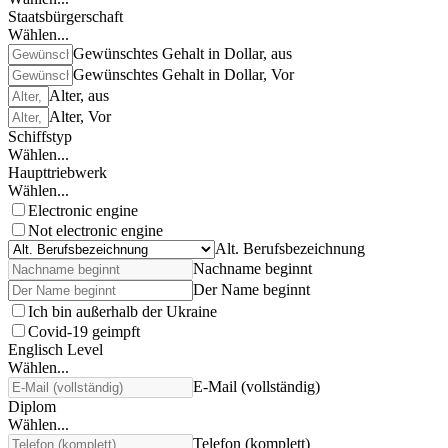
Staatsbürgerschaft
Wählen...
Gewünschtes Gehalt in Dollar, aus
Gewünschtes Gehalt in Dollar, Vor
Alter, aus
Alter, Vor
Schiffstyp
Wählen...
Haupttriebwerk
Wählen...
Electronic engine
Not electronic engine
Alt. Berufsbezeichnung
Nachname beginnt
Der Name beginnt
Ich bin außerhalb der Ukraine
Covid-19 geimpft
Englisch Level
Wählen...
E-Mail (vollständig)
Diplom
Wählen...
Telefon (komplett)