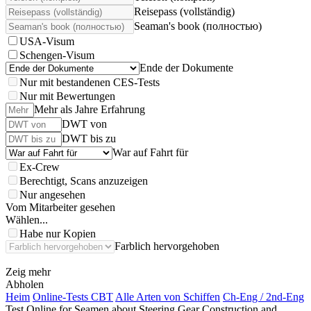
Reisepass (vollständig)
Seaman's book (полностью)
USA-Visum
Schengen-Visum
Ende der Dokumente
Nur mit bestandenen CES-Tests
Nur mit Bewertungen
Mehr als Jahre Erfahrung
DWT von
DWT bis zu
War auf Fahrt für
Ex-Crew
Berechtigt, Scans anzuzeigen
Nur angesehen
Vom Mitarbeiter gesehen
Wählen...
Habe nur Kopien
Farblich hervorgehoben
Zeig mehr
Abholen
Heim
Online-Tests CBT
Alle Arten von Schiffen
Ch-Eng / 2nd-Eng
Test Online for Seamen about Steering Gear Construction and