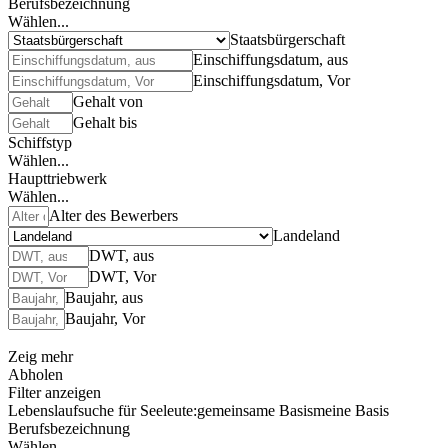
Berufsbezeichnung
Wählen...
Staatsbürgerschaft
Einschiffungsdatum, aus
Einschiffungsdatum, Vor
Gehalt von
Gehalt bis
Schiffstyp
Wählen...
Haupttriebwerk
Wählen...
Alter des Bewerbers
Landeland
DWT, aus
DWT, Vor
Baujahr, aus
Baujahr, Vor
Zeig mehr
Abholen
Filter anzeigen
Lebenslaufsuche für Seeleute:
gemeinsame Basis
meine Basis
Berufsbezeichnung
Wählen...