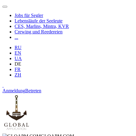
Jobs für Segler
Lebensläufe der Seeleute
CES, Marlins, Mintra, KVR
Crewing und Reedereien
...
RU
EN
UA
DE
FR
ZH
Anmeldung
Betreten