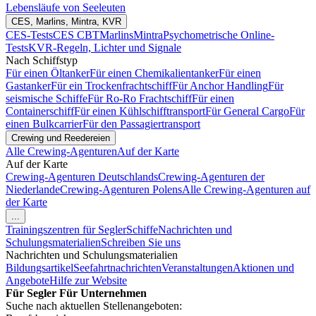
Lebensläufe von Seeleuten
CES, Marlins, Mintra, KVR
CES-Tests
CES CBT
Marlins
Mintra
Psychometrische Online-
Tests
KVR-Regeln, Lichter und Signale
Nach Schiffstyp
Für einen Öltanker
Für einen Chemikalientanker
Für einen
Gastanker
Für ein Trockenfrachtschiff
Für Anchor Handling
Für
seismische Schiffe
Für Ro-Ro Frachtschiff
Für einen
Containerschiff
Für einen Kühlschifftransport
Für General Cargo
Für
einen Bulkcarrier
Für den Passagiertransport
Crewing und Reedereien
Alle Crewing-Agenturen
Auf der Karte
Auf der Karte
Crewing-Agenturen Deutschlands
Crewing-Agenturen der
Niederlande
Crewing-Agenturen Polens
Alle Crewing-Agenturen auf
der Karte
...
Trainingszentren für Segler
Schiffe
Nachrichten und
Schulungsmaterialien
Schreiben Sie uns
Nachrichten und Schulungsmaterialien
Bildungsartikel
Seefahrtnachrichten
Veranstaltungen
Aktionen und
Angebote
Hilfe zur Website
Für Segler
Für Unternehmen
Suche nach aktuellen Stellenangeboten: