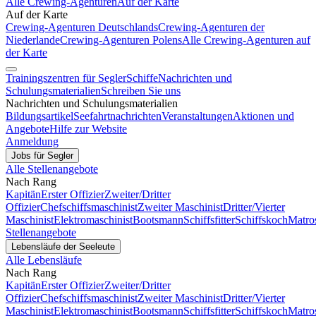
Alle Crewing-Agenturen
Auf der Karte
Auf der Karte
Crewing-Agenturen Deutschlands
Crewing-Agenturen der
Niederlande
Crewing-Agenturen Polens
Alle Crewing-Agenturen auf
der Karte
Trainingszentren für Segler
Schiffe
Nachrichten und
Schulungsmaterialien
Schreiben Sie uns
Nachrichten und Schulungsmaterialien
Bildungsartikel
Seefahrtnachrichten
Veranstaltungen
Aktionen und
Angebote
Hilfe zur Website
Anmeldung
Jobs für Segler
Alle Stellenangebote
Nach Rang
Kapitän
Erster Offizier
Zweiter/Dritter
Offizier
Chefschiffsmaschinist
Zweiter Maschinist
Dritter/Vierter
Maschinist
Elektromaschinist
Bootsmann
Schiffsfitter
Schiffskoch
Matro
Stellenangebote
Lebensläufe der Seeleute
Alle Lebensläufe
Nach Rang
Kapitän
Erster Offizier
Zweiter/Dritter
Offizier
Chefschiffsmaschinist
Zweiter Maschinist
Dritter/Vierter
Maschinist
Elektromaschinist
Bootsmann
Schiffsfitter
Schiffskoch
Matro