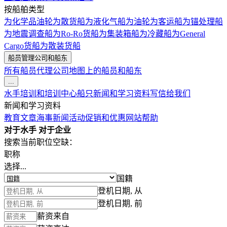
按船舶类型
为化学品油轮
为散货船
为液化气船
为油轮
为客运船
为锚处理船
为地震调查船
为Ro-Ro货船
为集装箱船
为冷藏船
为General
Cargo货船
为散装货船
船员管理公司和船东
所有船员代理公司
地图上的船员和船东
...
水手培训和培训中心
船只
新闻和学习资料
写信给我们
新闻和学习资料
教育文章
海事新闻
活动
促销和优惠
网站帮助
对于水手
对于企业
搜索当前职位空缺：
职称
选择...
国籍
登机日期, 从
登机日期, 前
薪资来自