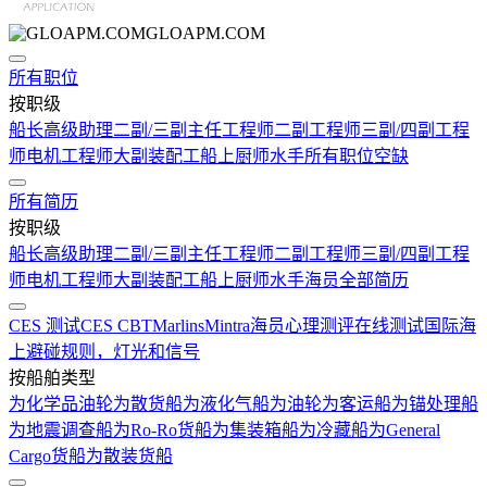
GLOAPM.COM
所有职位
按职级
船长
高级助理
二副/三副
主任工程师
二副工程师
三副/四副工程
师
电机工程师
大副
装配工
船上厨师
水手
所有职位空缺
所有简历
按职级
船长
高级助理
二副/三副
主任工程师
二副工程师
三副/四副工程
师
电机工程师
大副
装配工
船上厨师
水手
海员全部简历
CES 测试
CES CBT
Marlins
Mintra
海员心理测评在线测试
国际海
上避碰规则，灯光和信号
按船舶类型
为化学品油轮
为散货船
为液化气船
为油轮
为客运船
为锚处理船
为地震调查船
为Ro-Ro货船
为集装箱船
为冷藏船
为General
Cargo货船
为散装货船