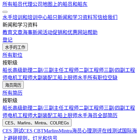
所有船员代理公司
地图上的船员和船东
水手培训和培训中心
船只
新闻和学习资料
写信给我们
新闻和学习资料
教育文章
海事新闻
活动
促销和优惠
网站帮助
登记
水手的工作
所有职位
按职级
船长
高级助理
二副/三副
主任工程师
二副工程师
三副/四副工程
师
电机工程师
大副
装配工
船上厨师
水手
所有职位空缺
海员简历
所有简历
按职级
船长
高级助理
二副/三副
主任工程师
二副工程师
三副/四副工程
师
电机工程师
大副
装配工
船上厨师
水手
海员全部简历
CES、Marlins、Mintra、COLREGs
CES 测试
CES CBT
Marlins
Mintra
海员心理测评在线测试
国际海
上避碰规则，灯光和信号