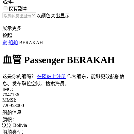
选择...
仅有副本
以颜色突出显示
展示更多
捡起
家
船舶
BERAKAH
血管 Passenger
BERAKAH
这是你的船吗？
在网站上注册
作为船东，能够更改船舶信
息、发布职位空缺、搜索海员。
IMO:
7047136
MMSI:
720958000
船舶信息
旗帜：
🇧🇴 Bolivia
船舶类型：