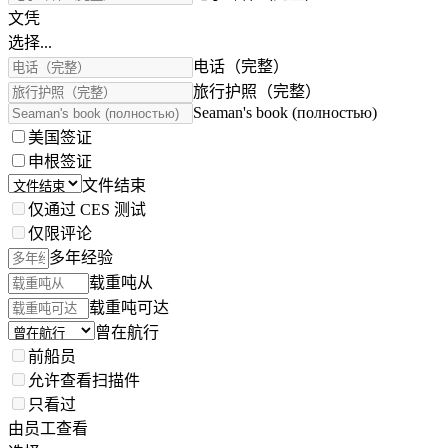
文凭
选择...
电话（完整）
旅行护照（完整）
Seaman's book (полностью)
美国签证
申根签证
文件结束
仅通过 CES 测试
仅限评论
多年经验
载重吨从
载重吨可达
曾在航行
前船员
允许查看扫描件
只看过
由员工查看