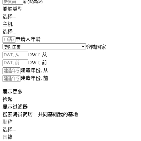
薪资高达
船舶类型
选择...
主机
选择...
申请人年龄
登陆国家
DWT, 从
DWT, 前
建造年份, 从
建造年份, 前
展示更多
捡起
显示过滤器
搜索海员简历：
共同基础
我的基地
职称
选择...
国籍