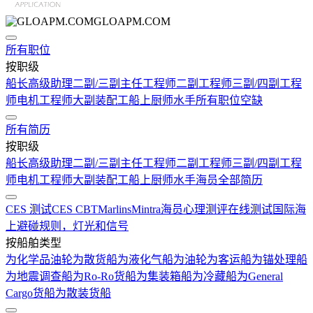
GLOAPM.COM
所有职位
按职级
船长
高级助理
二副/三副
主任工程师
二副工程师
三副/四副工程
师
电机工程师
大副
装配工
船上厨师
水手
所有职位空缺
所有简历
按职级
船长
高级助理
二副/三副
主任工程师
二副工程师
三副/四副工程
师
电机工程师
大副
装配工
船上厨师
水手
海员全部简历
CES 测试
CES CBT
Marlins
Mintra
海员心理测评在线测试
国际海
上避碰规则，灯光和信号
按船舶类型
为化学品油轮
为散货船
为液化气船
为油轮
为客运船
为锚处理船
为地震调查船
为Ro-Ro货船
为集装箱船
为冷藏船
为General
Cargo货船
为散装货船