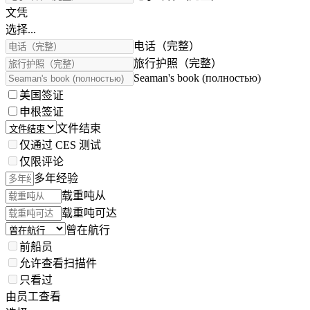
文凭
选择...
电话（完整）
旅行护照（完整）
Seaman's book (полностью)
美国签证
申根签证
文件结束
仅通过 CES 测试
仅限评论
多年经验
载重吨从
载重吨可达
曾在航行
前船员
允许查看扫描件
只看过
由员工查看