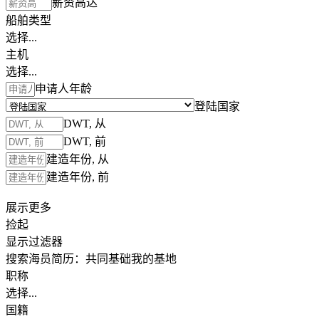
薪资高达
船舶类型
选择...
主机
选择...
申请人年龄
登陆国家
DWT, 从
DWT, 前
建造年份, 从
建造年份, 前
展示更多
捡起
显示过滤器
搜索海员简历：
共同基础
我的基地
职称
选择...
国籍