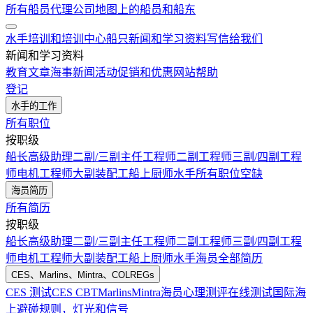
所有船员代理公司
地图上的船员和船东
水手培训和培训中心
船只
新闻和学习资料
写信给我们
新闻和学习资料
教育文章
海事新闻
活动
促销和优惠
网站帮助
登记
水手的工作
所有职位
按职级
船长
高级助理
二副/三副
主任工程师
二副工程师
三副/四副工程
师
电机工程师
大副
装配工
船上厨师
水手
所有职位空缺
海员简历
所有简历
按职级
船长
高级助理
二副/三副
主任工程师
二副工程师
三副/四副工程
师
电机工程师
大副
装配工
船上厨师
水手
海员全部简历
CES、Marlins、Mintra、COLREGs
CES 测试
CES CBT
Marlins
Mintra
海员心理测评在线测试
国际海
上避碰规则，灯光和信号