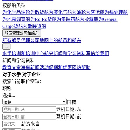
按船舶类型
为化学品油轮
为散货船
为液化气船
为油轮
为客运船
为锚处理船
为地震调查船
为Ro-Ro货船
为集装箱船
为冷藏船
为General
Cargo货船
为散装货船
船员管理公司和船东
所有船员代理公司
地图上的船员和船东
...
水手培训和培训中心
船只
新闻和学习资料
写信给我们
新闻和学习资料
教育文章
海事新闻
活动
促销和优惠
网站帮助
对于水手
对于企业
搜索当前职位空缺：
职称
选择...
国籍
登机日期, 从
登机日期, 前
薪资来自